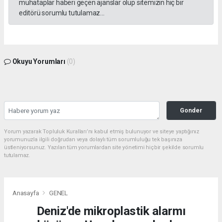
muhataplar haberi geçen ajanslar olup sitemizin hiç bir
editörü sorumlu tutulamaz...
Okuyu Yorumları
(0)
Gonder
Yorum yazarak Topluluk Kuralları’nı kabul etmiş bulunuyor ve siteye yaptığınız
yorumunuzla ilgili doğrudan veya dolaylı tüm sorumluluğu tek başınıza
üstleniyorsunuz. Yazılan tüm yorumlardan site yönetimi hiçbir şekilde sorumlu
tutulamaz.
Anasayfa
GENEL
Deniz'de mikroplastik alarmı