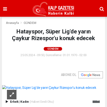
Anasayfa
GÜNDEM
Hatayspor, Süper Lig'de yarın
Çaykur Rizespor'u konuk edecek
GÜNDEM
25.05.2024 - 09:50, Güncelleme: 01.01.1970 - 02:00
ABONE OL
Erkek
|
Kadın
(Haberi Sesli Oku)