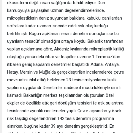
ekosistemi değil, insan sağlığını da tehdit ediyor. Dün
kamuoyuyla paylaşılan uzman değerlendirmelerinde,
mikroplastiklerin deniz suyundan balıklara, kabuklu canlılardan
sofralara kadar uzanan zincirde ciddi risk oluşturduğu
belirtilmişti. Bugün açıklanan resmi denetim sonuçları ise bu
uyarıların tesadüf olmadığını ortaya koydu. Bakanlık tarafından
yapılan açıklamaya göre, Akdeniz kıyılarında mikroplastik kirliliği
oluştuğu yönündeki ihbar ve tespitler üzerine 1 Temmuz'dan
itibaren geniş kapsamlı denetimler başlatıldı. Adana, Antalya,
Hatay, Mersin ve Muğla'da gerçekleştirilen incelemelerde çevre
mevzuatını ihlal ettiği belirlenen 23 tesise milyonlarca liralık
yaptırım uygulandı. Denetimler sadece il müdürlükleriyle sınırlı
kalmadı. Bakanlığın merkez teşkilatından oluşturulan özel
ekipler de özellikle atık geri dönüşüm tesisleri ile atık su arıtma
tesislerinde ayrıntılı incelemeler yaptı. Çevre açısından yüksek
risk taşıdığı değerlendirilen 142 tesis denetim programına
alınırken, bugüne kadar 39 ayrı denetim gerçekleştirildi. En