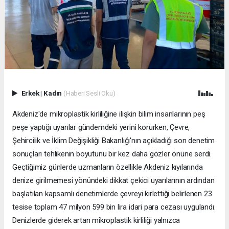
Erkek
|
Kadın
(Haberi Sesli Oku)
Akdeniz'de mikroplastik kirliliğine ilişkin bilim insanlarının peş
peşe yaptığı uyarılar gündemdeki yerini korurken, Çevre,
Şehircilik ve İklim Değişikliği Bakanlığı'nın açıkladığı son denetim
sonuçları tehlikenin boyutunu bir kez daha gözler önüne serdi.
Geçtiğimiz günlerde uzmanların özellikle Akdeniz kıyılarında
denize girilmemesi yönündeki dikkat çekici uyarılarının ardından
başlatılan kapsamlı denetimlerde çevreyi kirlettiği belirlenen 23
tesise toplam 47 milyon 599 bin lira idari para cezası uygulandı.
Denizlerde giderek artan mikroplastik kirliliği yalnızca