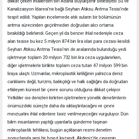
dikkat çeken ihlallerden biri Adana Büyükşehir Belediyesi Su ve
Kanalizasyon İdaresi'ne bağlı Seyhan Atıksu Arıtma Tesisi'nde
tespit edildi. Yapılan incelemede atık suların bir bölümünün
arıtma sürecinden geçirilmeden doğrudan alıcı ortama
bırakıldığı belirlendi. Geçen yıl da benzer ihlal nedeniyle ceza
alan tesise bu kez 5 milyon 874 bin lira idari para cezası kesildi.
Seyhan Atıksu Arıtma Tesisi'nin de aralarında bulunduğu yedi
işletmeye toplam 20 milyon 732 bin lira ceza uygulanırken,
diğer işletmelerle birlikte toplam ceza tutarı 47 milyon 599 bin
liraya ulaştı. Uzmanlar, mikroplastik kirliliğinin yalnızca deniz
canlılarını değil, turizmi, balıkçılığı ve halk sağlığını da doğrudan
etkileyen küresel bir çevre sorunu olduğuna dikkat çekiyor.
Yetkililer ise denizleri kirleten işletmelere yönelik denetimlerin
önümüzdeki süreçte daha da sıklaştırılacağını ve çevre
mevzuatını ihlal edenlere taviz verilmeyeceğini vurguluyor. Dün
bilim insanlarının yaptığı uyarılarla gündeme taşınan
mikroplastik tehlikesi, bugün açıklanan resmi denetim
sonuçlarıyla yeni bir boyut kazandı. Akdeniz'de çevrenin