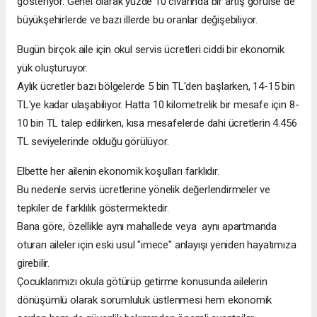
gösteriyor. Genel olarak yüzde 10 civarında bir artış görülse de
büyükşehirlerde ve bazı illerde bu oranlar değişebiliyor.
Bugün birçok aile için okul servis ücretleri ciddi bir ekonomik
yük oluşturuyor.
Aylık ücretler bazı bölgelerde 5 bin TL'den başlarken, 14-15 bin
TL'ye kadar ulaşabiliyor. Hatta 10 kilometrelik bir mesafe için 8-
10 bin TL talep edilirken, kısa mesafelerde dahi ücretlerin 4.456
TL seviyelerinde olduğu görülüyor.
Elbette her ailenin ekonomik koşulları farklıdır.
Bu nedenle servis ücretlerine yönelik değerlendirmeler ve
tepkiler de farklılık göstermektedir.
Bana göre, özellikle aynı mahallede veya aynı apartmanda
oturan aileler için eski usul "imece" anlayışı yeniden hayatımıza
girebilir.
Çocuklarımızı okula götürüp getirme konusunda ailelerin
dönüşümlü olarak sorumluluk üstlenmesi hem ekonomik