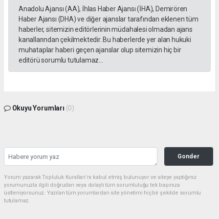
Anadolu Ajansı (AA), İhlas Haber Ajansı (İHA), Demirören
Haber Ajansı (DHA) ve diğer ajanslar tarafından eklenen tüm
haberler, sitemizin editörlerinin müdahalesi olmadan ajans
kanallarından çekilmektedir. Bu haberlerde yer alan hukuki
muhataplar haberi geçen ajanslar olup sitemizin hiç bir
editörü sorumlu tutulamaz...
Okuyu Yorumları
(0)
Gonder
Yorum yazarak Topluluk Kuralları’nı kabul etmiş bulunuyor ve siteye yaptığınız
yorumunuzla ilgili doğrudan veya dolaylı tüm sorumluluğu tek başınıza
üstleniyorsunuz. Yazılan tüm yorumlardan site yönetimi hiçbir şekilde sorumlu
tutulamaz.