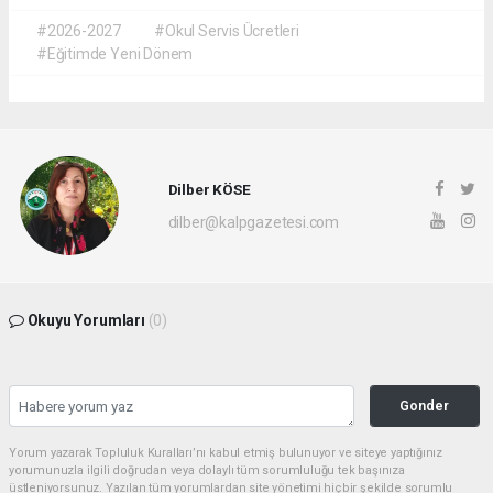
#2026-2027
#Okul Servis Ücretleri
#Eğitimde Yeni Dönem
Dilber KÖSE
dilber@kalpgazetesi.com
Okuyu Yorumları
(0)
Gonder
Yorum yazarak Topluluk Kuralları’nı kabul etmiş bulunuyor ve siteye yaptığınız
yorumunuzla ilgili doğrudan veya dolaylı tüm sorumluluğu tek başınıza
üstleniyorsunuz. Yazılan tüm yorumlardan site yönetimi hiçbir şekilde sorumlu