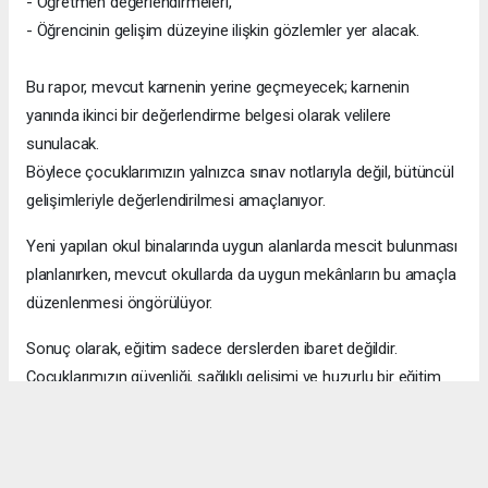
- Öğretmen değerlendirmeleri,
- Öğrencinin gelişim düzeyine ilişkin gözlemler yer alacak.
Bu rapor, mevcut karnenin yerine geçmeyecek; karnenin
yanında ikinci bir değerlendirme belgesi olarak velilere
sunulacak.
Böylece çocuklarımızın yalnızca sınav notlarıyla değil, bütüncül
gelişimleriyle değerlendirilmesi amaçlanıyor.
Yeni yapılan okul binalarında uygun alanlarda mescit bulunması
planlanırken, mevcut okullarda da uygun mekânların bu amaçla
düzenlenmesi öngörülüyor.
Sonuç olarak, eğitim sadece derslerden ibaret değildir.
Çocuklarımızın güvenliği, sağlıklı gelişimi ve huzurlu bir eğitim
ortamında yetişmeleri hepimizin ortak sorumluluğudur.
Servis ücretlerinden okul güvenliğine kadar yapılan her
düzenlemeyi; veliler, öğretmenler ve eğitim yöneticileri olarak