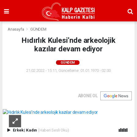
Anasayfa
GÜNDEM
Hıdırlık Kulesi’nde arkeolojik
kazılar devam ediyor
GÜNDEM
21.02.2022 - 15:11, Güncelleme: 01.01.1970 - 02:00
ABONE OL
Erkek
|
Kadın
(Haberi Sesli Oku)