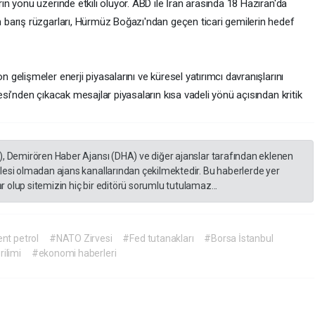
 yönü üzerinde etkili oluyor. ABD ile İran arasında 18 Haziran'da
barış rüzgarları, Hürmüz Boğazı'ndan geçen ticari gemilerin hedef
elişmeler enerji piyasalarını ve küresel yatırımcı davranışlarını
i’nden çıkacak mesajlar piyasaların kısa vadeli yönü açısından kritik
), Demirören Haber Ajansı (DHA) ve diğer ajanslar tarafından eklenen
lesi olmadan ajans kanallarından çekilmektedir. Bu haberlerde yer
 olup sitemizin hiç bir editörü sorumlu tutulamaz...
nt petrol
#NATO Zirvesi
#Fed tutanakları
#Borsa İstanbul
ilimi
#ekonomi haberleri