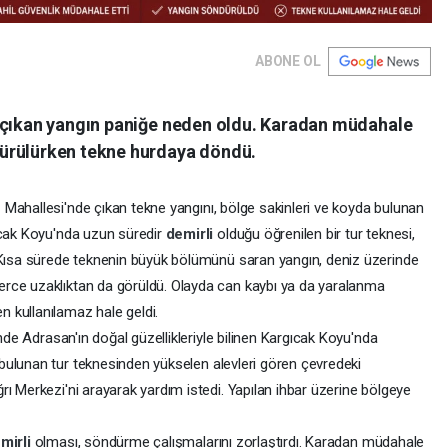
ABONE OL
e çıkan yangın paniğe neden oldu. Karadan müdahale
ürülürken tekne hurdaya döndü.
n
Mahallesi'nde çıkan tekne yangını, bölge sakinleri ve koyda bulunan
ıcak Koyu'nda uzun süredir
demirli
olduğu öğrenilen bir tur teknesi,
 Kısa sürede teknenin büyük bölümünü saran yangın, deniz üzerinde
rce uzaklıktan da görüldü. Olayda can kaybı ya da yaralanma
 kullanılamaz hale geldi.
inde Adrasan'ın doğal güzellikleriyle bilinen Kargıcak Koyu'nda
bulunan tur teknesinden yükselen alevleri gören çevredeki
ı Merkezi'ni arayarak yardım istedi. Yapılan ihbar üzerine bölgeye
mirli
olması, söndürme çalışmalarını zorlaştırdı. Karadan müdahale