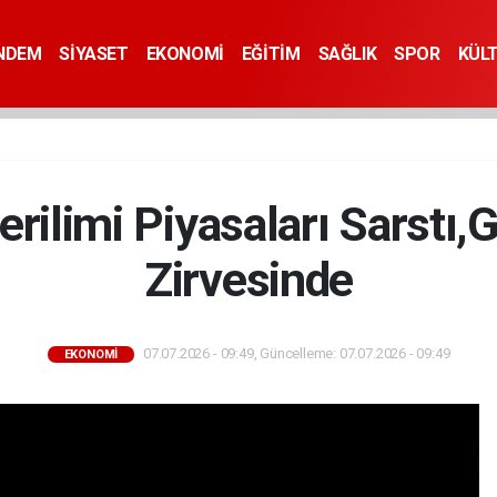
NDEM
SİYASET
EKONOMİ
EĞİTİM
SAĞLIK
SPOR
KÜL
ilimi Piyasaları Sarstı,
Zirvesinde
07.07.2026 - 09:49, Güncelleme: 07.07.2026 - 09:49
EKONOMİ