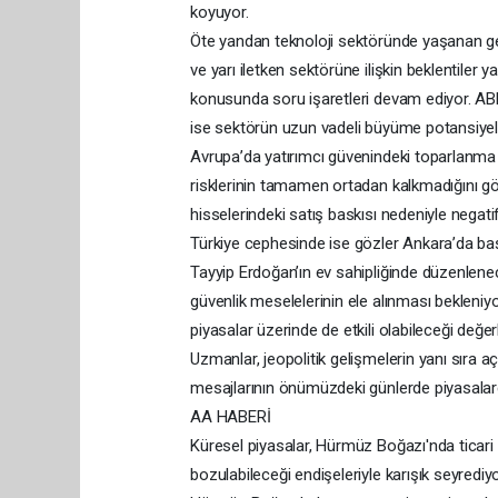
koyuyor.
Öte yandan teknoloji sektöründe yaşanan ge
ve yarı iletken sektörüne ilişkin beklentiler y
konusunda soru işaretleri devam ediyor. ABD’li 
ise sektörün uzun vadeli büyüme potansiyeli
Avrupa’da yatırımcı güvenindeki toparlanma o
risklerinin tamamen ortadan kalkmadığını göst
hisselerindeki satış baskısı nedeniyle negat
Türkiye cephesinde ise gözler Ankara’da ba
Tayyip Erdoğan’ın ev sahipliğinde düzenlen
güvenlik meselelerinin ele alınması bekleniy
piyasalar üzerinde de etkili olabileceği değerl
Uzmanlar, jeopolitik gelişmelerin yanı sıra
mesajlarının önümüzdeki günlerde piyasalarda
AA HABERİ
Küresel piyasalar, Hürmüz Boğazı'nda ticari
bozulabileceği endişeleriyle karışık seyrediyo