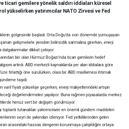
ticari gemilere yönelik saldırı iddiaları küresel
trol yükselirken yatırımcılar NATO Zirvesi ve Fed
 risklerin gölgesinde başladı. Orta Doğu’da son dönemde yumuşayan
nan gelişmelerle yeniden belirsizlik sarmalına girerken, enerji
a dalgalanmalar dikkat çekiyor.
alarından biri olan Hürmüz Boğazı’nda ticari gemilerin hedef
k algısını artırdı. ABD merkezli kaynaklarda yer alan iddialara göre
ze fırlattığı öne sürülürken, olası bir ABD misillemesi ihtimali
 gündeme taşıdı.
varil fiyatı yükselişe geçerken, enerji maliyetlerindeki artışın
bileceği değerlendirmeleri yapılıyor. Buna rağmen piyasalarda merkez
entilerde henüz sert bir değişim görülmüyor.
toplantı tutanakları yatırımcıların en önemli gündem maddeleri
rilerinin seyri de yakından izleniyor. Fed yetkililerinden gelen
krarı arasındaki hassas dengenin korunmaya çalışıldığını ortaya