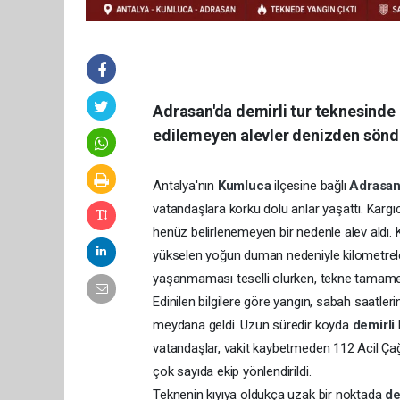
Adrasan'da demirli tur teknesind
edilemeyen alevler denizden sönd
Antalya'nın
Kumluca
ilçesine bağlı
Adrasa
vatandaşlara korku dolu anlar yaşattı. Karg
henüz belirlenemeyen bir nedenle alev aldı.
yükselen yoğun duman nedeniyle kilometrele
yaşanmaması teselli olurken, tekne tamamen
Edinilen bilgilere göre yangın, sabah saatler
meydana geldi. Uzun süredir koyda
demirli
vatandaşlar, vakit kaybetmeden 112 Acil Çağr
çok sayıda ekip yönlendirildi.
Teknenin kıyıya oldukça uzak bir noktada
de