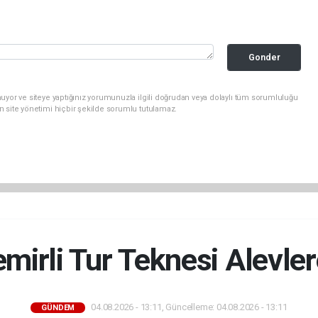
Gonder
uyor ve siteye yaptığınız yorumunuzla ilgili doğrudan veya dolaylı tüm sorumluluğu
n site yönetimi hiçbir şekilde sorumlu tutulamaz.
mirli Tur Teknesi Alevle
04.08.2026 - 13:11, Güncelleme: 04.08.2026 - 13:11
GÜNDEM