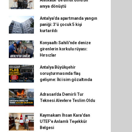
Anıtkabir'de umut dolu bir
anıya dönüştü
Antalya’da apartmanda yangın
paniği: 3’ü çocuk 5 kişi
kurtarıldı
Konyaaltı Sahili'nde denize
girenlerin korkulu rüyası:
Hırsızlar
Antalya Büyükşehir
soruşturmasında flaş
gelişme: İki isim gözaltında
Adrasan'da Demirli Tur
Teknesi Alevlere Teslim Oldu
Kaymakam İhsan Kara'dan
UTEF'e Anlamlı Teşekkür
Belgesi