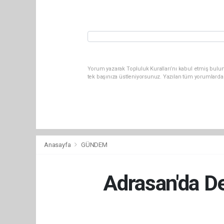
Yorum yazarak Topluluk Kuralları’nı kabul etmiş bulun
tek başınıza üstleniyorsunuz. Yazılan tüm yorumlarda
Anasayfa
GÜNDEM
Adrasan'da De