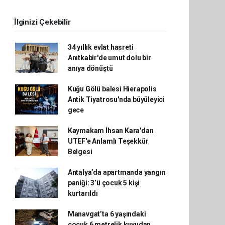
İlginizi Çekebilir
34 yıllık evlat hasreti
Anıtkabir'de umut dolu bir
anıya dönüştü
Kuğu Gölü balesi Hierapolis
Antik Tiyatrosu'nda büyüleyici
gece
Kaymakam İhsan Kara'dan
UTEF'e Anlamlı Teşekkür
Belgesi
Antalya’da apartmanda yangın
paniği: 3’ü çocuk 5 kişi
kurtarıldı
Manavgat’ta 6 yaşındaki
çocuk 6 metrelik kuyudan