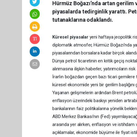
Hürmüz Boğazı’nda artan gerilim ve 
piyasalarda tedirginlik yarattı. Pe
tutanaklarına odaklandı.
Küresel piyasalar
yeni haftaya jeopolitik
diplomatik atmosfer, Hürmüz Boğazı’nda yaşa
piyasalarından borsalara kadar birçok aland
Dünya petrol ticaretinin en kritik geçiş nokt
alınmasına ilişkin haberler, yatırımcıların ris
İran’ın boğazdan geçen bazı ticari gemilere fü
küresel ekonomide yeni bir gerilim başlığını
Yaşanan gelişmelerin ardından Brent petrolün 
enflasyon üzerindeki baskıyı yeniden artıra
bankalarının faiz politikalarına yönelik bekl
ABD Merkez Bankası’nın (Fed) yayımlayacağı 
arasında yer alırken, enflasyon ve istihdam ve
açıklamalar, ekonomide büyüme ile fiyat isti