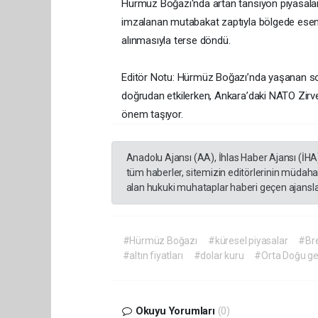
Hürmüz Boğazı'nda artan tansiyon piyasaların
imzalanan mutabakat zaptıyla bölgede esen 
alınmasıyla terse döndü.
Editör Notu: Hürmüz Boğazı’nda yaşanan son g
doğrudan etkilerken, Ankara’daki NATO Zirves
önem taşıyor.
Anadolu Ajansı (AA), İhlas Haber Ajansı (İHA
tüm haberler, sitemizin editörlerinin müdaha
alan hukuki muhataplar haberi geçen ajanslar
#Hürmüz Boğazı
#küresel piyasalar
#Bre
#altın fiyatları
#dolar kuru
#Orta Doğu ger
Okuyu Yorumları
(0)