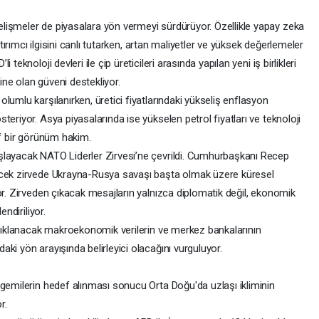
lişmeler de piyasalara yön vermeyi sürdürüyor. Özellikle yapay zeka
atırımcı ilgisini canlı tutarken, artan maliyetler ve yüksek değerlemeler
teknoloji devleri ile çip üreticileri arasında yapılan yeni iş birlikleri
ne olan güveni destekliyor.
lumlu karşılanırken, üretici fiyatlarındaki yükseliş enflasyon
eriyor. Asya piyasalarında ise yükselen petrol fiyatları ve teknoloji
if bir görünüm hakim.
şlayacak NATO Liderler Zirvesi’ne çevrildi. Cumhurbaşkanı Recep
ecek zirvede Ukrayna-Rusya savaşı başta olmak üzere küresel
or. Zirveden çıkacak mesajların yalnızca diplomatik değil, ekonomik
endiriliyor.
 açıklanacak makroekonomik verilerin ve merkez bankalarının
ki yön arayışında belirleyici olacağını vurguluyor.
 gemilerin hedef alınması sonucu Orta Doğu'da uzlaşı ikliminin
r.