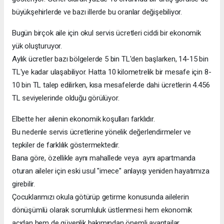
büyükşehirlerde ve bazı illerde bu oranlar değişebiliyor.
Bugün birçok aile için okul servis ücretleri ciddi bir ekonomik
yük oluşturuyor.
Aylık ücretler bazı bölgelerde 5 bin TL'den başlarken, 14-15 bin
TL'ye kadar ulaşabiliyor. Hatta 10 kilometrelik bir mesafe için 8-
10 bin TL talep edilirken, kısa mesafelerde dahi ücretlerin 4.456
TL seviyelerinde olduğu görülüyor.
Elbette her ailenin ekonomik koşulları farklıdır.
Bu nedenle servis ücretlerine yönelik değerlendirmeler ve
tepkiler de farklılık göstermektedir.
Bana göre, özellikle aynı mahallede veya aynı apartmanda
oturan aileler için eski usul "imece" anlayışı yeniden hayatımıza
girebilir.
Çocuklarımızı okula götürüp getirme konusunda ailelerin
dönüşümlü olarak sorumluluk üstlenmesi hem ekonomik
açıdan hem de güvenlik bakımından önemli avantajlar