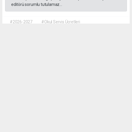
editörü sorumlu tutulamaz...
#2026-2027
#Okul Servis Ücretleri
#Eğitimde Yeni Dönem
Dilber KÖSE
dilber@kalpgazetesi.com
Okuyu Yorumları
(0)
Gonder