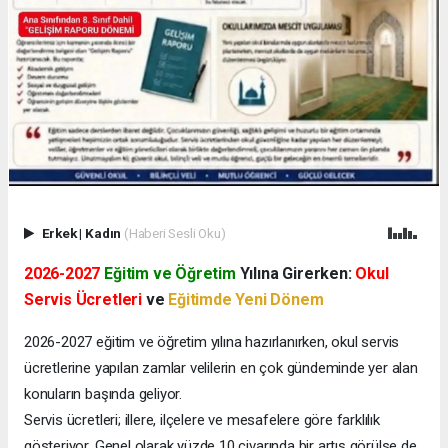
Erkek
|
Kadın
(Haberi Sesli Oku)
2026-2027
Eğitim ve Öğretim
Yılına Girerken:
Okul
Servis Ücretleri
ve
Eğitimde Yeni Dönem
2026-2027 eğitim ve öğretim yılına hazırlanırken, okul servis
ücretlerine yapılan zamlar velilerin en çok gündeminde yer alan
konuların başında geliyor.
Servis ücretleri; illere, ilçelere ve mesafelere göre farklılık
gösteriyor. Genel olarak yüzde 10 civarında bir artış görülse de