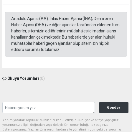
Anadolu Ajansı (AA), İhlas Haber Ajansı (İHA), Demirören
Haber Ajansı (DHA) ve diğer ajanslar tarafından eklenen tüm
haberler, sitemizin editörlerinin müdahalesi olmadan ajans
kanallarından çekilmektedir. Bu haberlerde yer alan hukuki
muhataplar haberi geçen ajanslar olup sitemizin hiç bir
editörü sorumlu tutulamaz...
Okuyu Yorumları
(0)
Gonder
Yorum yazarak Topluluk Kuralları’nı kabul etmiş bulunuyor ve siteye yaptığınız
yorumunuzla ilgili doğrudan veya dolaylı tüm sorumluluğu tek başınıza
üstleniyorsunuz. Yazılan tüm yorumlardan site yönetimi hiçbir şekilde sorumlu