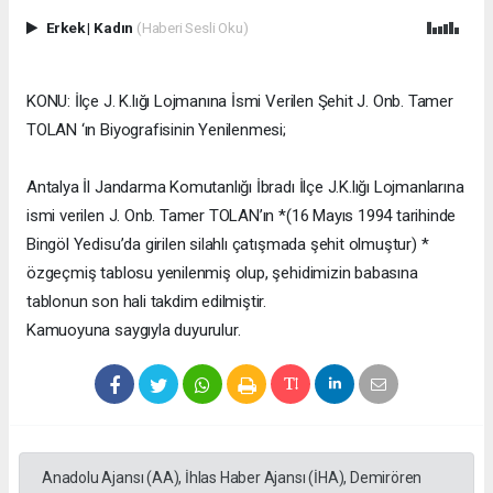
Erkek
|
Kadın
(Haberi Sesli Oku)
KONU: İlçe J. K.lığı Lojmanına İsmi Verilen Şehit J. Onb. Tamer
TOLAN ‘ın Biyografisinin Yenilenmesi;
Antalya İl Jandarma Komutanlığı İbradı İlçe J.K.lığı Lojmanlarına
ismi verilen J. Onb. Tamer TOLAN’ın *(16 Mayıs 1994 tarihinde
Bingöl Yedisu’da girilen silahlı çatışmada şehit olmuştur) *
özgeçmiş tablosu yenilenmiş olup, şehidimizin babasına
tablonun son hali takdim edilmiştir.
Kamuoyuna saygıyla duyurulur.
Anadolu Ajansı (AA), İhlas Haber Ajansı (İHA), Demirören