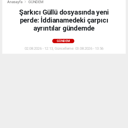
Anasayfa
GÜNDEM
Şarkıcı Güllü dosyasında yeni
perde: İddianamedeki çarpıcı
ayrıntılar gündemde
GÜNDEM
02.08.2026 - 12:13, Güncelleme: 03.08.2026 - 13:56
Şarkıcı Güllü dosyasında soruşturmanın seyrini
değiştiren ayrıntılar iddianamede yer aldı. Savcılık,
kızı Tuğyan hakkında ağırlaştırılmış müebbet talep
etti.
ABONE OL