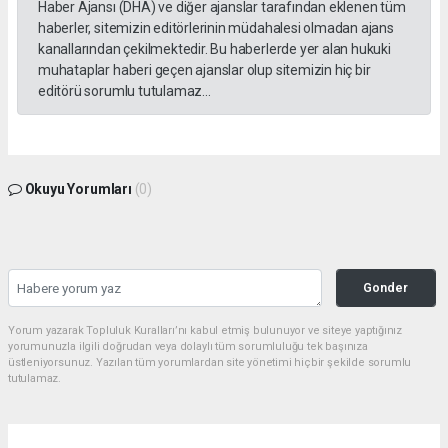
Haber Ajansı (DHA) ve diğer ajanslar tarafından eklenen tüm
haberler, sitemizin editörlerinin müdahalesi olmadan ajans
kanallarından çekilmektedir. Bu haberlerde yer alan hukuki
muhataplar haberi geçen ajanslar olup sitemizin hiç bir
editörü sorumlu tutulamaz...
Okuyu Yorumları
(0)
Gonder
Yorum yazarak Topluluk Kuralları’nı kabul etmiş bulunuyor ve siteye yaptığınız
yorumunuzla ilgili doğrudan veya dolaylı tüm sorumluluğu tek başınıza
üstleniyorsunuz. Yazılan tüm yorumlardan site yönetimi hiçbir şekilde sorumlu
tutulamaz.