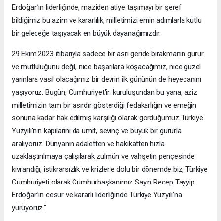
Erdoğan’ın liderliğinde, maziden atiye taşımayı bir şeref
bildiğimiz bu azim ve kararlılık, milletimizi emin adımlarla kutlu
bir geleceğe taşıyacak en büyük dayanağımızdır.
29 Ekim 2023 itibarıyla sadece bir asrı geride bırakmanın gurur
ve mutluluğunu değil, nice başarılara koşacağımız, nice güzel
yarınlara vasıl olacağımız bir devrin ilk gününün de heyecanını
yaşıyoruz. Bugün, Cumhuriyet'in kuruluşundan bu yana, aziz
milletimizin tam bir asırdır gösterdiği fedakarlığın ve emeğin
sonuna kadar hak edilmiş karşılığı olarak gördüğümüz Türkiye
Yüzyılı'nın kapılarını da ümit, sevinç ve büyük bir gururla
aralıyoruz. Dünyanın adaletten ve hakikatten hızla
uzaklaştırılmaya çalışılarak zulmün ve vahşetin pençesinde
kıvrandığı, istikrarsızlık ve krizlerle dolu bir dönemde biz, Türkiye
Cumhuriyeti olarak Cumhurbaşkanımız Sayın Recep Tayyip
Erdoğan’ın cesur ve kararlı liderliğinde Türkiye Yüzyılı’na
yürüyoruz."