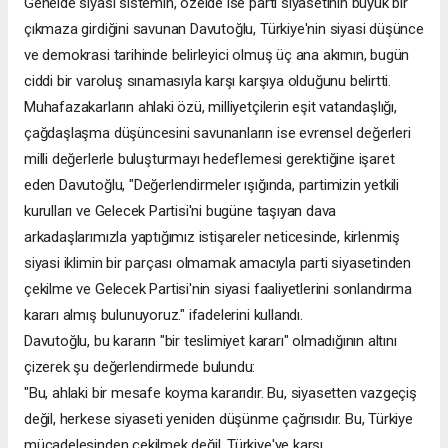
Genelde siyasi sistemin, özelde ise parti siyasetinin büyük bir
çıkmaza girdiğini savunan Davutoğlu, Türkiye'nin siyasi düşünce
ve demokrasi tarihinde belirleyici olmuş üç ana akımın, bugün
ciddi bir varoluş sınamasıyla karşı karşıya olduğunu belirtti.
Muhafazakarların ahlaki özü, milliyetçilerin eşit vatandaşlığı,
çağdaşlaşma düşüncesini savunanların ise evrensel değerleri
milli değerlerle buluşturmayı hedeflemesi gerektiğine işaret
eden Davutoğlu, "Değerlendirmeler ışığında, partimizin yetkili
kurulları ve Gelecek Partisi'ni bugüne taşıyan dava
arkadaşlarımızla yaptığımız istişareler neticesinde, kirlenmiş
siyasi iklimin bir parçası olmamak amacıyla parti siyasetinden
çekilme ve Gelecek Partisi'nin siyasi faaliyetlerini sonlandırma
kararı almış bulunuyoruz." ifadelerini kullandı.
Davutoğlu, bu kararın "bir teslimiyet kararı" olmadığının altını
çizerek şu değerlendirmede bulundu:
"Bu, ahlaki bir mesafe koyma kararıdır. Bu, siyasetten vazgeçiş
değil, herkese siyaseti yeniden düşünme çağrısıdır. Bu, Türkiye
mücadelesinden çekilmek değil, Türkiye'ye karşı