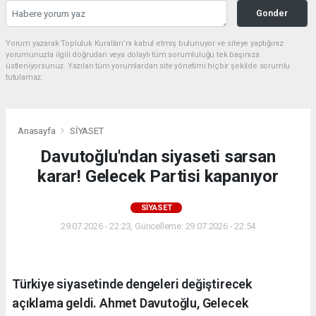
Gonder
Yorum yazarak Topluluk Kuralları’nı kabul etmiş bulunuyor ve siteye yaptığınız
yorumunuzla ilgili doğrudan veya dolaylı tüm sorumluluğu tek başınıza
üstleniyorsunuz. Yazılan tüm yorumlardan site yönetimi hiçbir şekilde sorumlu
tutulamaz.
Anasayfa
SİYASET
Davutoğlu'ndan siyaseti sarsan
karar! Gelecek Partisi kapanıyor
SİYASET
29.07.2026 - 22:23, Güncelleme: 29.07.2026 - 22:54
Türkiye siyasetinde dengeleri değiştirecek
açıklama geldi. Ahmet Davutoğlu, Gelecek