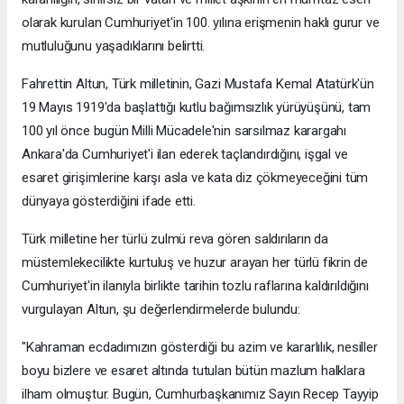
olarak kurulan Cumhuriyet'in 100. yılına erişmenin haklı gurur ve
mutluluğunu yaşadıklarını belirtti.
Fahrettin Altun, Türk milletinin, Gazi Mustafa Kemal Atatürk'ün
19 Mayıs 1919'da başlattığı kutlu bağımsızlık yürüyüşünü, tam
100 yıl önce bugün Milli Mücadele'nin sarsılmaz karargahı
Ankara'da Cumhuriyet'i ilan ederek taçlandırdığını, işgal ve
esaret girişimlerine karşı asla ve kata diz çökmeyeceğini tüm
dünyaya gösterdiğini ifade etti.
Türk milletine her türlü zulmü reva gören saldırıların da
müstemlekecilikte kurtuluş ve huzur arayan her türlü fikrin de
Cumhuriyet'in ilanıyla birlikte tarihin tozlu raflarına kaldırıldığını
vurgulayan Altun, şu değerlendirmelerde bulundu:
"Kahraman ecdadımızın gösterdiği bu azim ve kararlılık, nesiller
boyu bizlere ve esaret altında tutulan bütün mazlum halklara
ilham olmuştur. Bugün, Cumhurbaşkanımız Sayın Recep Tayyip