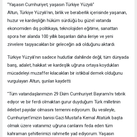
"Yaşasın Cumhuriyet, yaşasın Türkiye Yüzyılı"
Altun, Türkiye Yüzyılı'nın, birlik ve beraberlik içerisinde yaşanan,
huzur ve kardeşliğin hüküm sürdüğü bu güzel vatanda
ekonomiden dış politikaya, teknolojiden eğitime, sanattan
spora her alanda 100 yıllık başarıları daha ileriye ve yeni
zirvelere taşıyacakları bir geleceğin adı olduğunu aktardı.
Türkiye Yüzyılı'nın sadece hudutlar dahilinde değil, tüm dünyada
barış, adalet, hakikat ve kardeşlik uğruna ortaya koydukları
mücadeleyi muzaffer kılacakları bir istikbal demek olduğunu
vurgulayan Altun, şunları kaydetti:
"Tüm vatandaşlarımızın 29 Ekim Cumhuriyet Bayramı'nı tebrik
ediyor ve bir ferdi olmaktan gurur duyduğum Türk milletinin
ilelebet payidar olmasını temenni ediyorum. Bu vesileyle,
Cumhuriyet'imizin banisi Gazi Mustafa Kemal Atatürk başta
olmak üzere vatanımız uğruna canlarını feda eden tüm
kahraman şehitlerimizi rahmetle yad ediyorum. Yaşasın