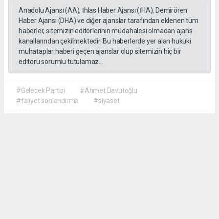
Anadolu Ajansı (AA), İhlas Haber Ajansı (İHA), Demirören
Haber Ajansı (DHA) ve diğer ajanslar tarafından eklenen tüm
haberler, sitemizin editörlerinin müdahalesi olmadan ajans
kanallarından çekilmektedir. Bu haberlerde yer alan hukuki
muhataplar haberi geçen ajanslar olup sitemizin hiç bir
editörü sorumlu tutulamaz...
#Gelecek Partisi
#Ahmet Davutoğlu
#faliyet sonlandırma
#siyaset
Okuyu Yorumları
(0)
Gonder
Yorum yazarak Topluluk Kuralları’nı kabul etmiş bulunuyor ve siteye yaptığınız
yorumunuzla ilgili doğrudan veya dolaylı tüm sorumluluğu tek başınıza
üstleniyorsunuz. Yazılan tüm yorumlardan site yönetimi hiçbir şekilde sorumlu