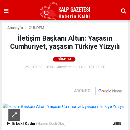
Anasayfa
GÜNDEM
İletişim Başkanı Altun: Yaşasın
Cumhuriyet, yaşasın Türkiye Yüzyılı
GÜNDEM
29.10.2023 - 18:00, Güncelleme: 01.01.1970 - 02:00
ABONE OL
Erkek
|
Kadın
(Haberi Sesli Oku)