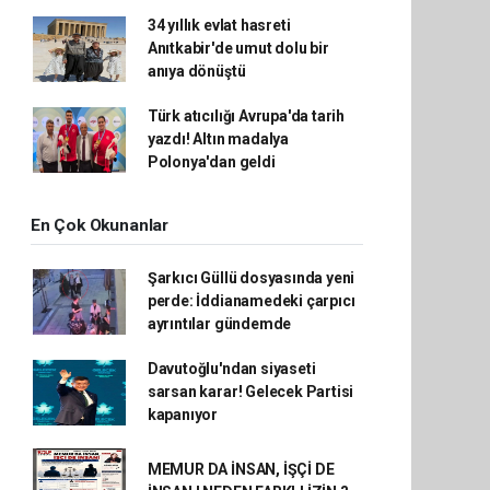
34 yıllık evlat hasreti
Anıtkabir'de umut dolu bir
anıya dönüştü
Türk atıcılığı Avrupa'da tarih
yazdı! Altın madalya
Polonya'dan geldi
En Çok Okunanlar
Şarkıcı Güllü dosyasında yeni
perde: İddianamedeki çarpıcı
ayrıntılar gündemde
Davutoğlu'ndan siyaseti
sarsan karar! Gelecek Partisi
kapanıyor
MEMUR DA İNSAN, İŞÇİ DE