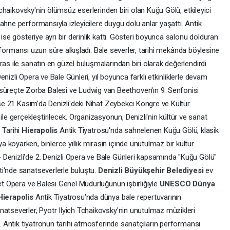
 Tchaikovsky'nin ölümsüz eserlerinden biri olan Kuğu Gölü, etkileyici
ahne performansıyla izleyicilere duygu dolu anlar yaşattı. Antik
 ise gösteriye ayrı bir derinlik kattı. Gösteri boyunca salonu dolduran
 performansı uzun süre alkışladı. Bale severler, tarihi mekânda böylesine
as ile sanatın en güzel buluşmalarından biri olarak değerlendirdi.
nizli Opera ve Bale Günleri, yıl boyunca farklı etkinliklerle devam
reçte Zorba Balesi ve Ludwig van Beethoven'ın 9. Senfonisi
 ise 21 Kasım'da Denizli'deki Nihat Zeybekci Kongre ve Kültür
 gerçekleştirilecek. Organizasyonun, Denizli'nin kültür ve sanat
 Tarihi
Hierapolis
Antik Tiyatrosu'nda sahnelenen Kuğu Gölü, klasik
koyarken, binlerce yıllık mirasın içinde unutulmaz bir kültür
Denizli'de 2. Denizli Opera ve Bale Günleri kapsamında "Kuğu Gölü"
ti'nde sanatseverlerle buluştu.
Denizli Büyükşehir Belediyesi
ev
let Opera ve Balesi Genel Müdürlüğünün işbirliğiyle
UNESCO Dünya
Hierapolis
Antik Tiyatrosu'nda dünya bale repertuvarının
natseverler, Pyotr Ilyich Tchaikovsky'nin unutulmaz müzikleri
i. Antik tiyatronun tarihi atmosferinde sanatçıların performansı