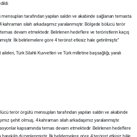
ildi:
ü mensupları tarafından yapılan saldırı ve akabinde sağlanan temasta
4 kahraman silah arkadaşımız yaralanmıştır. Bölgede bölücü terör
emas devam etmektedir. Belirlenen hedeflere ve teröristlerin kaçış
ştir. İlk belirlemelere göre 4 terörist etkisiz hale getirilmiştir."
ileleri, Türk Silahlı Kuvvetleri ve Türk milletine başsağlığı, yaralı
ölücü terör örgütü mensupları tarafından yapılan saldırı ve akabinde
mız şehit olmuş, 4 kahraman silah arkadaşımız yaralanmıştır.
rasyonlar kapsamında temas devam etmektedir. Belirlenen hedeflere
a harekâtı düzenlenmiştir. İlk belirlemelere göre 4 terörist etkisiz hâle