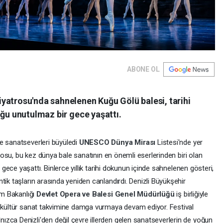
ABONE OL
yatrosu'nda sahnelenen Kuğu Gölü balesi, tarihi
uğu unutulmaz bir gece yaşattı.
e sanatseverleri büyüledi
UNESCO Dünya Mirası
Listesi'nde yer
rosu, bu kez dünya bale sanatının en önemli eserlerinden biri olan
gece yaşattı. Binlerce yıllık tarihi dokunun içinde sahnelenen gösteri,
tik taşların arasında yeniden canlandırdı. Denizli Büyükşehir
zm Bakanlığı
Devlet Opera ve Balesi Genel Müdürlüğü
iş birliğiyle
, kültür sanat takvimine damga vurmaya devam ediyor. Festival
zca Denizli'den değil çevre illerden gelen sanatseverlerin de yoğun