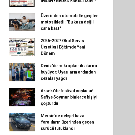
İNSAN ! NEDEN FARKLI İZİN ?
Üzerinden otomobille geçilen
motosikletli: "Bu kaza değil,
cana kast"
2026-2027 Okul Servis
Ücretleri Eğitimde Yeni
Dönem
Deniz'de mikroplastik alarmı
büyüyor: Uyarıların ardından
cezalar yağdı
Akseki'de festival coşkusu!
Safiye Soyman binlerce kişiyi
çoşturdu
Mersin'de dehşet kaza:
Yaralıların üzerinden geçen
sürücü tutuklandı