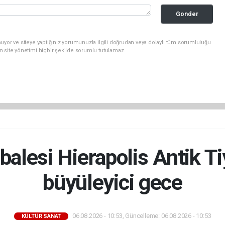
Gonder
uyor ve siteye yaptığınız yorumunuzla ilgili doğrudan veya dolaylı tüm sorumluluğu
n site yönetimi hiçbir şekilde sorumlu tutulamaz.
alesi Hierapolis Antik T
büyüleyici gece
06.08.2026 - 10:53, Güncelleme: 06.08.2026 - 10:53
KÜLTÜR SANAT