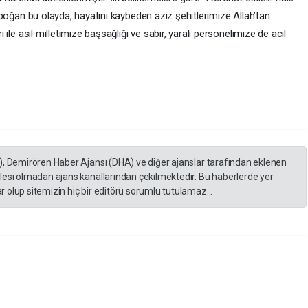
ye boğan bu olayda, hayatını kaybeden aziz şehitlerimize Allah’tan
ri ile asil milletimize başsağlığı ve sabır, yaralı personelimize de acil
), Demirören Haber Ajansı (DHA) ve diğer ajanslar tarafından eklenen
lesi olmadan ajans kanallarından çekilmektedir. Bu haberlerde yer
 olup sitemizin hiç bir editörü sorumlu tutulamaz...