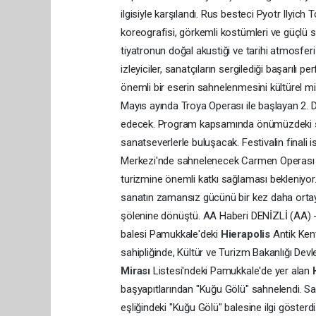
ilgisiyle karşılandı. Rus besteci Pyotr Ilyich
koreografisi, görkemli kostümleri ve güçlü s
tiyatronun doğal akustiği ve tarihi atmosferi
izleyiciler, sanatçıların sergilediği başarılı
önemli bir eserin sahnelenmesini kültürel mir
Mayıs ayında Troya Operası ile başlayan 2. De
edecek. Program kapsamında önümüzdeki sü
sanatseverlerle buluşacak. Festivalin finali
Merkezi'nde sahnelenecek Carmen Operası ile
turizmine önemli katkı sağlaması bekleniyor.
sanatın zamansız gücünü bir kez daha ortaya 
şölenine dönüştü. AA Haberi DENİZLİ (AA) - 
balesi Pamukkale'deki
Hierapolis
Antik Ken
sahipliğinde, Kültür ve Turizm Bakanlığı Dev
Mirası
Listesi'ndeki Pamukkale'de yer alan
başyapıtlarından "Kuğu Gölü" sahnelendi. Sa
eşliğindeki "Kuğu Gölü" balesine ilgi gösterd