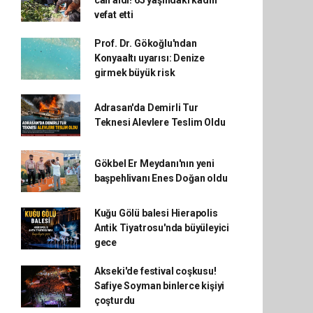
can aldı! 65 yaşındaki kadın
vefat etti
Prof. Dr. Gökoğlu'ndan
Konyaaltı uyarısı: Denize
girmek büyük risk
Adrasan'da Demirli Tur
Teknesi Alevlere Teslim Oldu
Gökbel Er Meydanı'nın yeni
başpehlivanı Enes Doğan oldu
Kuğu Gölü balesi Hierapolis
Antik Tiyatrosu'nda büyüleyici
gece
Akseki'de festival coşkusu!
Safiye Soyman binlerce kişiyi
çoşturdu