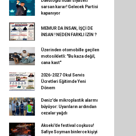
Davutoğlu'ndan siyaseti
sarsan karar! Gelecek Partisi
kapanıyor
MEMUR DA İNSAN, İŞÇİ DE
İNSAN ! NEDEN FARKLI İZİN ?
Üzerinden otomobille geçilen
motosikletli: "Bu kaza değil,
cana kast"
2026-2027 Okul Servis
Ücretleri Eğitimde Yeni
Dönem
Deniz'de mikroplastik alarmı
büyüyor: Uyarıların ardından
cezalar yağdı
Akseki'de festival coşkusu!
Safiye Soyman binlerce kişiyi