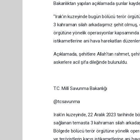
Bakanlıktan yapılan açıklamada şunlar kayded
"Irak'ın kuzeyinde bugün bölücü terör örgüt
3 kahraman silah arkadaşımız şehit olmuş, 
örgütüne yönelik operasyonlar kapsamında t
istikametlerine ani hava harekatları düzenlenmi
Açıklamada, şehitlere Allah'tan rahmet, şehit a
askerlere acil şifa dileğinde bulunuldu.
T.C. Millî Savunma Bakanlığı
@tcsavunma
Irak’ın kuzeyinde, 22 Aralık 2023 tarihinde b
sağlanan temasta 3 kahraman silah arkadaşı
Bölgede bölücü terör örgütüne yönelik ope
ve teröristlerin kaçış istikametlerine ani hav