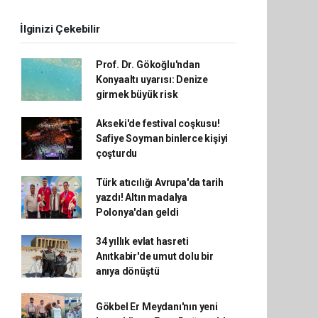
İlginizi Çekebilir
Prof. Dr. Gökoğlu'ndan
Konyaaltı uyarısı: Denize
girmek büyük risk
Akseki'de festival coşkusu!
Safiye Soyman binlerce kişiyi
çoşturdu
Türk atıcılığı Avrupa'da tarih
yazdı! Altın madalya
Polonya'dan geldi
34 yıllık evlat hasreti
Anıtkabir'de umut dolu bir
anıya dönüştü
Gökbel Er Meydanı'nın yeni