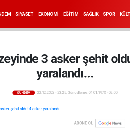
NDEM
SİYASET
EKONOMİ
EĞİTİM
SAĞLIK
SPOR
KÜL
uzeyinde 3 asker şehit old
yaralandı...
22.12.2023 - 23:25, Güncelleme: 01.01.1970 - 02:00
GÜNDEM
ABONE OL