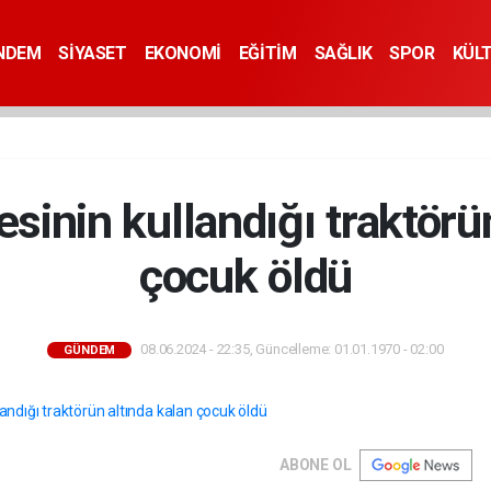
NDEM
SİYASET
EKONOMİ
EĞİTİM
SAĞLIK
SPOR
KÜL
esinin kullandığı traktörü
çocuk öldü
08.06.2024 - 22:35, Güncelleme: 01.01.1970 - 02:00
GÜNDEM
ABONE OL