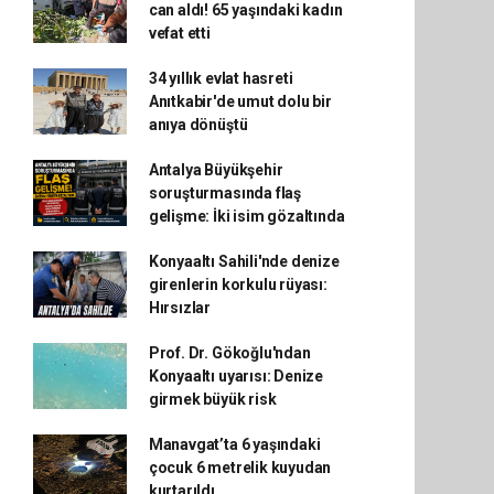
can aldı! 65 yaşındaki kadın
vefat etti
34 yıllık evlat hasreti
Anıtkabir'de umut dolu bir
anıya dönüştü
Antalya Büyükşehir
soruşturmasında flaş
gelişme: İki isim gözaltında
Konyaaltı Sahili'nde denize
girenlerin korkulu rüyası:
Hırsızlar
Prof. Dr. Gökoğlu'ndan
Konyaaltı uyarısı: Denize
girmek büyük risk
Manavgat’ta 6 yaşındaki
çocuk 6 metrelik kuyudan
kurtarıldı