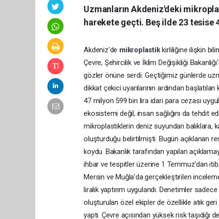
Uzmanların Akdeniz'deki mikroplast
harekete geçti. Beş ilde 23 tesise 4
Akdeniz'de
mikroplastik
kirliliğine ilişkin 
Çevre, Şehircilik ve İklim Değişikliği Bakanlı
gözler önüne serdi. Geçtiğimiz günlerde uzm
dikkat çekici uyarılarının ardından başlatılan
47 milyon 599 bin lira idari para cezası uygu
ekosistemi değil, insan sağlığını da tehdit
mikroplastiklerin deniz suyundan balıklara, k
oluşturduğu belirtilmişti. Bugün açıklanan r
koydu. Bakanlık tarafından yapılan açıklama
ihbar ve tespitler üzerine 1 Temmuz'dan itib
Mersin ve Muğla'da gerçekleştirilen inceleme
liralık yaptırım uygulandı. Denetimler sadece 
oluşturulan özel ekipler de özellikle atık geri
yaptı. Çevre açısından yüksek risk taşıdığı 