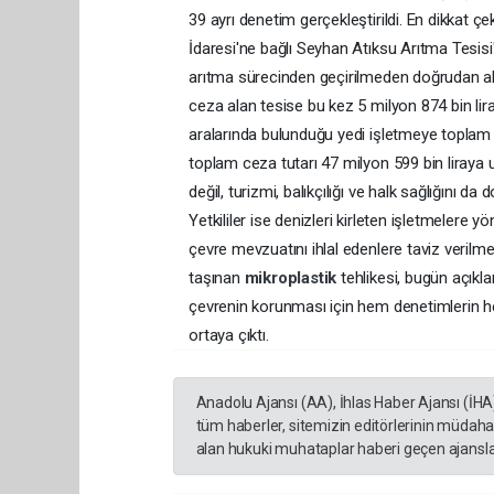
39 ayrı denetim gerçekleştirildi. En dikkat 
İdaresi'ne bağlı Seyhan Atıksu Arıtma Tesisi
arıtma sürecinden geçirilmeden doğrudan alıcı
ceza alan tesise bu kez 5 milyon 874 bin lira
aralarında bulunduğu yedi işletmeye toplam 20
toplam ceza tutarı 47 milyon 599 bin liraya 
değil, turizmi, balıkçılığı ve halk sağlığını 
Yetkililer ise denizleri kirleten işletmelere 
çevre mevzuatını ihlal edenlere taviz verilme
taşınan
mikroplastik
tehlikesi, bugün açıkl
çevrenin korunması için hem denetimlerin hem
ortaya çıktı.
Anadolu Ajansı (AA), İhlas Haber Ajansı (İHA
tüm haberler, sitemizin editörlerinin müdaha
alan hukuki muhataplar haberi geçen ajanslar