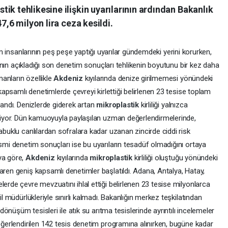
ik tehlikesine ilişkin uyarılarının ardından Bakanlık
7,6 milyon lira ceza kesildi.
bilim insanlarının peş peşe yaptığı uyarılar gündemdeki yerini korurken,
ğı'nın açıkladığı son denetim sonuçları tehlikenin boyutunu bir kez daha
anların özellikle
Akdeniz
kıyılarında denize girilmemesi yönündeki
 kapsamlı denetimlerde çevreyi kirlettiği belirlenen 23 tesise toplam
landı. Denizlerde giderek artan
mikroplastik
kirliliği yalnızca
 ediyor. Dün kamuoyuyla paylaşılan uzman değerlendirmelerinde,
abuklu canlılardan sofralara kadar uzanan zincirde ciddi risk
esmi denetim sonuçları ise bu uyarıların tesadüf olmadığını ortaya
ya göre,
Akdeniz
kıyılarında
mikroplastik
kirliliği oluştuğu yönündeki
aren geniş kapsamlı denetimler başlatıldı. Adana, Antalya, Hatay,
lerde çevre mevzuatını ihlal ettiği belirlenen 23 tesise milyonlarca
il müdürlükleriyle sınırlı kalmadı. Bakanlığın merkez teşkilatından
 dönüşüm tesisleri ile atık su arıtma tesislerinde ayrıntılı incelemeler
değerlendirilen 142 tesis denetim programına alınırken, bugüne kadar