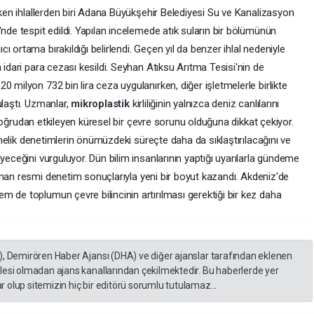
çeken ihlallerden biri Adana Büyükşehir Belediyesi Su ve Kanalizasyon
'nde tespit edildi. Yapılan incelemede atık suların bir bölümünün
 ortama bırakıldığı belirlendi. Geçen yıl da benzer ihlal nedeniyle
 idari para cezası kesildi. Seyhan Atıksu Arıtma Tesisi'nin de
 milyon 732 bin lira ceza uygulanırken, diğer işletmelerle birlikte
ulaştı. Uzmanlar,
mikroplastik
kirliliğinin yalnızca deniz canlılarını
da doğrudan etkileyen küresel bir çevre sorunu olduğuna dikkat çekiyor.
yönelik denetimlerin önümüzdeki süreçte daha da sıklaştırılacağını ve
yeceğini vurguluyor. Dün bilim insanlarının yaptığı uyarılarla gündeme
anan resmi denetim sonuçlarıyla yeni bir boyut kazandı. Akdeniz'de
 de toplumun çevre bilincinin artırılması gerektiği bir kez daha
), Demirören Haber Ajansı (DHA) ve diğer ajanslar tarafından eklenen
lesi olmadan ajans kanallarından çekilmektedir. Bu haberlerde yer
 olup sitemizin hiç bir editörü sorumlu tutulamaz...