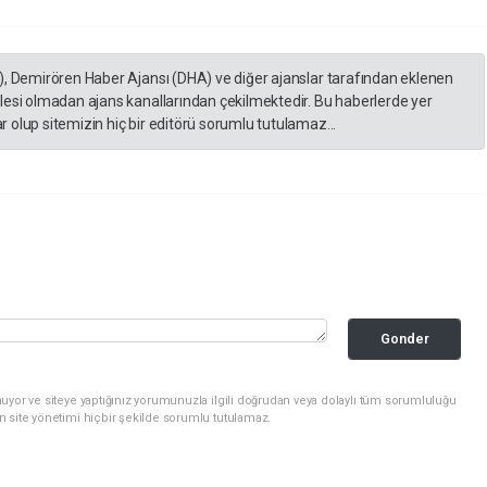
), Demirören Haber Ajansı (DHA) ve diğer ajanslar tarafından eklenen
lesi olmadan ajans kanallarından çekilmektedir. Bu haberlerde yer
 olup sitemizin hiç bir editörü sorumlu tutulamaz...
Gonder
uyor ve siteye yaptığınız yorumunuzla ilgili doğrudan veya dolaylı tüm sorumluluğu
n site yönetimi hiçbir şekilde sorumlu tutulamaz.