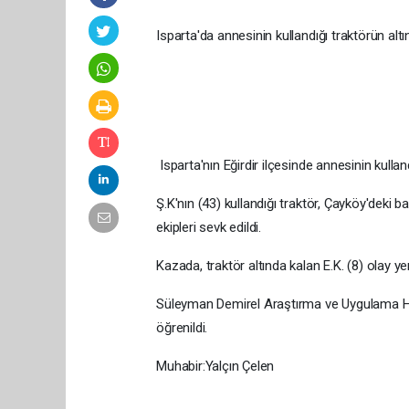
Isparta'da annesinin kullandığı traktörün al
Isparta'nın Eğirdir ilçesinde annesinin kullan
Ş.K'nın (43) kullandığı traktör, Çayköy'deki 
ekipleri sevk edildi.
Kazada, traktör altında kalan E.K. (8) olay yer
Süleyman Demirel Araştırma ve Uygulama Has
öğrenildi.
Muhabir:Yalçın Çelen