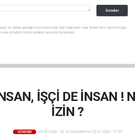
Gonder
uyor ve siteye yaptığınız yorumunuzla ilgili doğrudan veya dolaylı tüm sorumluluğu
n site yönetimi hiçbir şekilde sorumlu tutulamaz.
SAN, İŞÇİ DE İNSAN ! 
İZİN ?
23.07.2026 - 16:19, Güncelleme: 23.07.2026 - 17:39
GÜNDEM