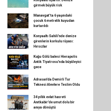
Konyaaltı uyarısı: Denize
girmek büyük risk
Manavgat’ta 6 yaşındaki
çocuk 6 metrelik kuyudan
kurtarıldı
Konyaaltı Sahili'nde denize
girenlerin korkulu rüyası:
Hırsızlar
Kuğu Gölü balesi Hierapolis
Antik Tiyatrosu'nda büyüleyici
gece
Adrasan'da Demirli Tur
Teknesi Alevlere Teslim Oldu
34 yıllık evlat hasreti
Anıtkabir'de umut dolu bir
anıya dönüştü