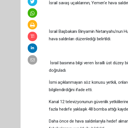
İsrail savaş uçaklarının, Yemen'e hava saldırıla
İsrail Başbakanı Binyamin Netanyahu'nun Husi
hava saldırıları düzenlediği belirtildi.
İsrail basınına bilgi veren İsrailli üst düzey b
doğruladı.
İsmi açıklanmayan söz konusu yetkili, onlarca
bilgilendirdiğini ifade etti.
Kanal 12 televizyonunun güvenlik yetkilileri
fazla hedefe yaklaşık 48 bomba attığı kayded
Daha önce de hava saldırılarıyla hedef alına