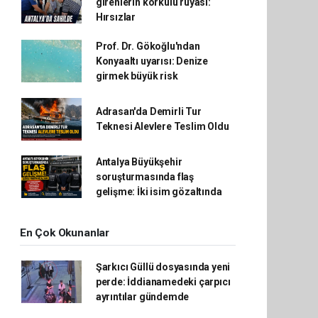
girenlerin korkulu rüyası:
Hırsızlar
Prof. Dr. Gökoğlu'ndan
Konyaaltı uyarısı: Denize
girmek büyük risk
Adrasan'da Demirli Tur
Teknesi Alevlere Teslim Oldu
Antalya Büyükşehir
soruşturmasında flaş
gelişme: İki isim gözaltında
En Çok Okunanlar
Şarkıcı Güllü dosyasında yeni
perde: İddianamedeki çarpıcı
ayrıntılar gündemde