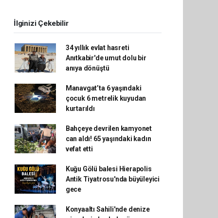
İlginizi Çekebilir
34 yıllık evlat hasreti
Anıtkabir'de umut dolu bir
anıya dönüştü
Manavgat’ta 6 yaşındaki
çocuk 6 metrelik kuyudan
kurtarıldı
Bahçeye devrilen kamyonet
can aldı! 65 yaşındaki kadın
vefat etti
Kuğu Gölü balesi Hierapolis
Antik Tiyatrosu'nda büyüleyici
gece
Konyaaltı Sahili'nde denize