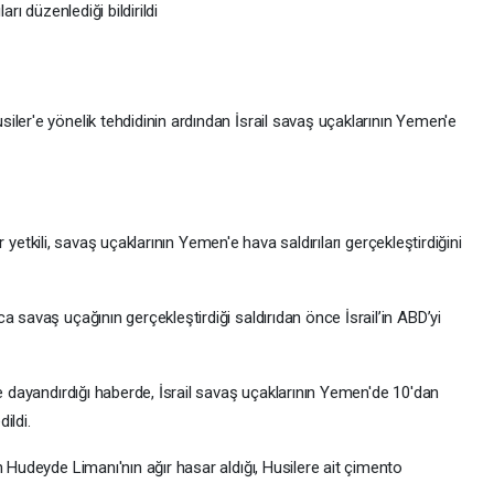
rı düzenlediği bildirildi
ler'e yönelik tehdidinin ardından İsrail savaş uçaklarının Yemen'e
ir yetkili, savaş uçaklarının Yemen'e hava saldırıları gerçekleştirdiğini
 savaş uçağının gerçekleştirdiği saldırıdan önce İsrail’in ABD’yi
ne dayandırdığı haberde, İsrail savaş uçaklarının Yemen'de 10'dan
ildi.
n Hudeyde Limanı'nın ağır hasar aldığı, Husilere ait çimento