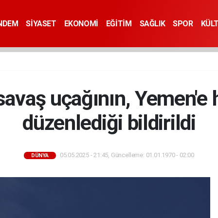
NDEM
SİYASET
EKONOMİ
EĞİTİM
SAĞLIK
SPOR
KÜL
 savaş uçağının, Yemen'e h
düzenlediği bildirildi
05.05.2025 - 21:45, Güncelleme: 01.01.1970 - 02:00
DÜNYA