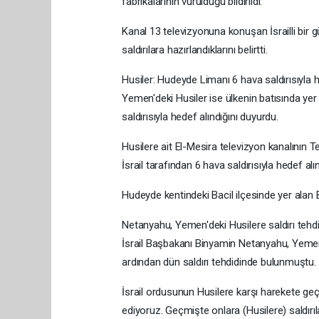
fabrikalarının vurulduğu bildirildi.
Kanal 13 televizyonuna konuşan İsrailli bir gü
saldırılara hazırlandıklarını belirtti.
Husiler: Hudeyde Limanı 6 hava saldırısıyla h
Yemen'deki Husiler ise ülkenin batısında ye
saldırısıyla hedef alındığını duyurdu.
Husilere ait El-Mesira televizyon kanalının
İsrail tarafından 6 hava saldırısıyla hedef alındı
Hudeyde kentindeki Bacil ilçesinde yer alan B
Netanyahu, Yemen'deki Husilere saldırı teh
İsrail Başbakanı Binyamin Netanyahu, Yemen'
ardından dün saldırı tehdidinde bulunmuştu.
İsrail ordusunun Husilere karşı harekete ge
ediyoruz. Geçmişte onlara (Husilere) saldırıl