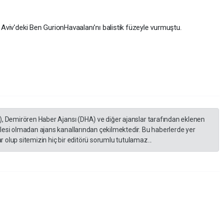
l Aviv'deki Ben GurionHavaalanı'nı balistik füzeyle vurmuştu.
), Demirören Haber Ajansı (DHA) ve diğer ajanslar tarafından eklenen
lesi olmadan ajans kanallarından çekilmektedir. Bu haberlerde yer
 olup sitemizin hiç bir editörü sorumlu tutulamaz...