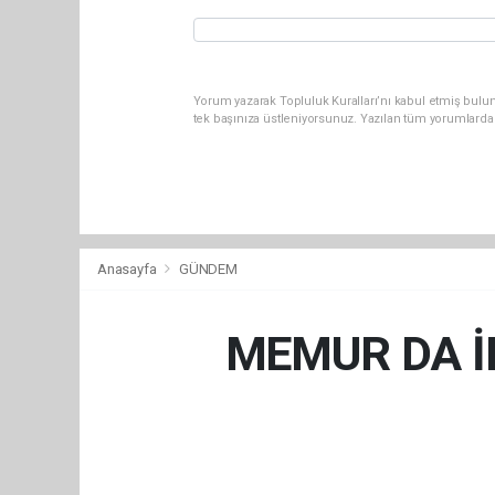
Yorum yazarak Topluluk Kuralları’nı kabul etmiş bulun
tek başınıza üstleniyorsunuz. Yazılan tüm yorumlarda
Anasayfa
GÜNDEM
MEMUR DA İN