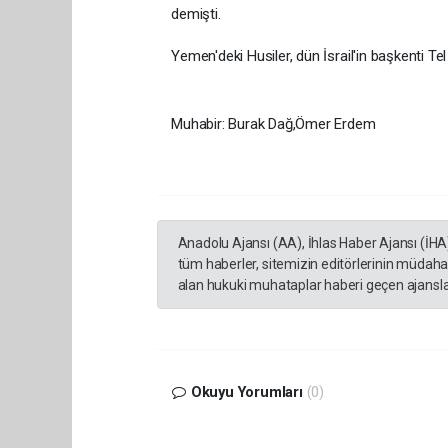
demişti.
Yemen'deki Husiler, dün İsrail'in başkenti Te
Muhabir: Burak Dağ,Ömer Erdem
Anadolu Ajansı (AA), İhlas Haber Ajansı (İHA
tüm haberler, sitemizin editörlerinin müdaha
alan hukuki muhataplar haberi geçen ajanslar
Okuyu Yorumları
(0)