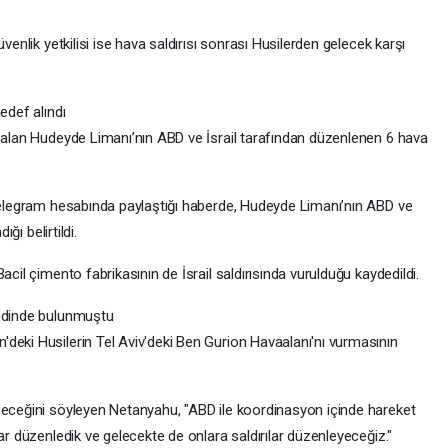
venlik yetkilisi ise hava saldırısı sonrası Husilerden gelecek karşı
edef alındı
r alan Hudeyde Limanı’nın ABD ve İsrail tarafından düzenlenen 6 hava
 Telegram hesabında paylaştığı haberde, Hudeyde Limanı’nın ABD ve
ğı belirtildi.
acil çimento fabrikasının de İsrail saldırısında vurulduğu kaydedildi.
didinde bulunmuştu
deki Husilerin Tel Aviv'deki Ben Gurion Havaalanı'nı vurmasının
çeceğini söyleyen Netanyahu, "ABD ile koordinasyon içinde hareket
ar düzenledik ve gelecekte de onlara saldırılar düzenleyeceğiz."