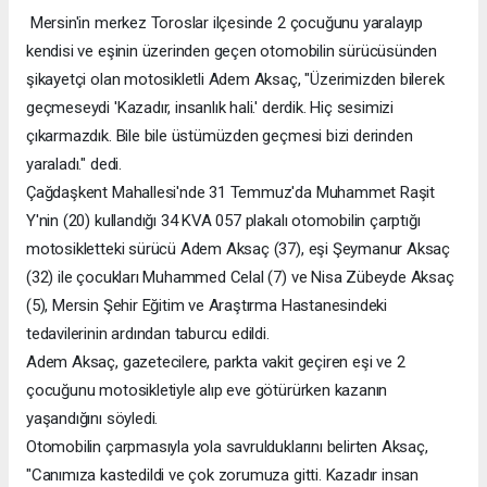
Mersin'in merkez Toroslar ilçesinde 2 çocuğunu yaralayıp
kendisi ve eşinin üzerinden geçen otomobilin sürücüsünden
şikayetçi olan motosikletli Adem Aksaç, "Üzerimizden bilerek
geçmeseydi 'Kazadır, insanlık hali.' derdik. Hiç sesimizi
çıkarmazdık. Bile bile üstümüzden geçmesi bizi derinden
yaraladı." dedi.
Çağdaşkent Mahallesi'nde 31 Temmuz'da Muhammet Raşit
Y'nin (20) kullandığı 34 KVA 057 plakalı otomobilin çarptığı
motosikletteki sürücü Adem Aksaç (37), eşi Şeymanur Aksaç
(32) ile çocukları Muhammed Celal (7) ve Nisa Zübeyde Aksaç
(5), Mersin Şehir Eğitim ve Araştırma Hastanesindeki
tedavilerinin ardından taburcu edildi.
Adem Aksaç, gazetecilere, parkta vakit geçiren eşi ve 2
çocuğunu motosikletiyle alıp eve götürürken kazanın
yaşandığını söyledi.
Otomobilin çarpmasıyla yola savrulduklarını belirten Aksaç,
"Canımıza kastedildi ve çok zorumuza gitti. Kazadır insan