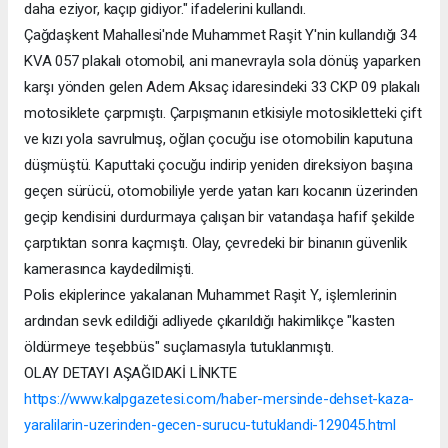
daha eziyor, kaçıp gidiyor." ifadelerini kullandı.
Çağdaşkent Mahallesi'nde Muhammet Raşit Y'nin kullandığı 34
KVA 057 plakalı otomobil, ani manevrayla sola dönüş yaparken
karşı yönden gelen Adem Aksaç idaresindeki 33 CKP 09 plakalı
motosiklete çarpmıştı. Çarpışmanın etkisiyle motosikletteki çift
ve kızı yola savrulmuş, oğlan çocuğu ise otomobilin kaputuna
düşmüştü. Kaputtaki çocuğu indirip yeniden direksiyon başına
geçen sürücü, otomobiliyle yerde yatan karı kocanın üzerinden
geçip kendisini durdurmaya çalışan bir vatandaşa hafif şekilde
çarptıktan sonra kaçmıştı. Olay, çevredeki bir binanın güvenlik
kamerasınca kaydedilmişti.
Polis ekiplerince yakalanan Muhammet Raşit Y., işlemlerinin
ardından sevk edildiği adliyede çıkarıldığı hakimlikçe "kasten
öldürmeye teşebbüs" suçlamasıyla tutuklanmıştı.
OLAY DETAYI AŞAĞIDAKİ LİNKTE
https://www.kalpgazetesi.com/haber-mersinde-dehset-kaza-
yaralilarin-uzerinden-gecen-surucu-tutuklandi-129045.html