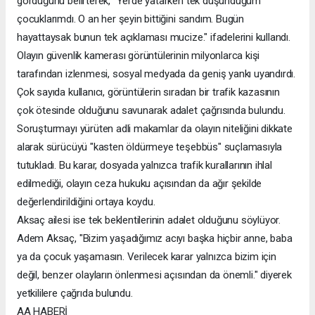
gördüğünü belirterek, "Yerde yatarken tek düşündüğüm
çocuklarımdı. O an her şeyin bittiğini sandım. Bugün
hayattaysak bunun tek açıklaması mucize." ifadelerini kullandı.
Olayın güvenlik kamerası görüntülerinin milyonlarca kişi
tarafından izlenmesi, sosyal medyada da geniş yankı uyandırdı.
Çok sayıda kullanıcı, görüntülerin sıradan bir trafik kazasının
çok ötesinde olduğunu savunarak adalet çağrısında bulundu.
Soruşturmayı yürüten adli makamlar da olayın niteliğini dikkate
alarak sürücüyü "kasten öldürmeye teşebbüs" suçlamasıyla
tutukladı. Bu karar, dosyada yalnızca trafik kurallarının ihlal
edilmediği, olayın ceza hukuku açısından da ağır şekilde
değerlendirildiğini ortaya koydu.
Aksaç ailesi ise tek beklentilerinin adalet olduğunu söylüyor.
Adem Aksaç, "Bizim yaşadığımız acıyı başka hiçbir anne, baba
ya da çocuk yaşamasın. Verilecek karar yalnızca bizim için
değil, benzer olayların önlenmesi açısından da önemli." diyerek
yetkililere çağrıda bulundu.
AA HABERİ