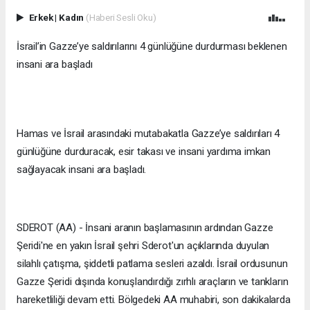
Erkek
|
Kadın
(Haberi Sesli Oku)
İsrail’in Gazze’ye saldırılarını 4 günlüğüne durdurması beklenen
insani ara başladı
Hamas ve İsrail arasındaki mutabakatla Gazze’ye saldırıları 4
günlüğüne durduracak, esir takası ve insani yardıma imkan
sağlayacak insani ara başladı.
SDEROT (AA) - İnsani aranın başlamasının ardından Gazze
Şeridi'ne en yakın İsrail şehri Sderot'un açıklarında duyulan
silahlı çatışma, şiddetli patlama sesleri azaldı. İsrail ordusunun
Gazze Şeridi dışında konuşlandırdığı zırhlı araçların ve tankların
hareketliliği devam etti. Bölgedeki AA muhabiri, son dakikalarda