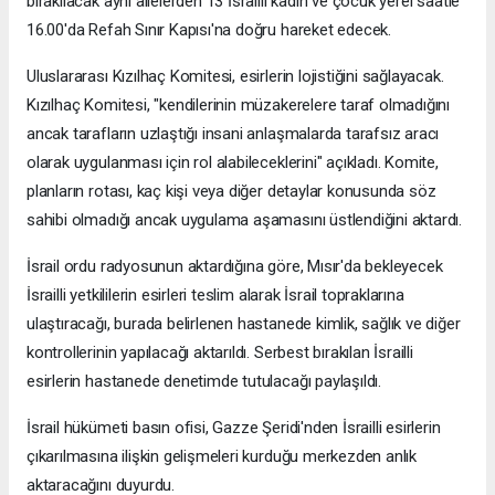
bırakılacak aynı ailelerden 13 İsrailli kadın ve çocuk yerel saatle
16.00'da Refah Sınır Kapısı'na doğru hareket edecek.
Uluslararası Kızılhaç Komitesi, esirlerin lojistiğini sağlayacak.
Kızılhaç Komitesi, "kendilerinin müzakerelere taraf olmadığını
ancak tarafların uzlaştığı insani anlaşmalarda tarafsız aracı
olarak uygulanması için rol alabileceklerini" açıkladı. Komite,
planların rotası, kaç kişi veya diğer detaylar konusunda söz
sahibi olmadığı ancak uygulama aşamasını üstlendiğini aktardı.
İsrail ordu radyosunun aktardığına göre, Mısır'da bekleyecek
İsrailli yetkililerin esirleri teslim alarak İsrail topraklarına
ulaştıracağı, burada belirlenen hastanede kimlik, sağlık ve diğer
kontrollerinin yapılacağı aktarıldı. Serbest bırakılan İsrailli
esirlerin hastanede denetimde tutulacağı paylaşıldı.
İsrail hükümeti basın ofisi, Gazze Şeridi'nden İsrailli esirlerin
çıkarılmasına ilişkin gelişmeleri kurduğu merkezden anlık
aktaracağını duyurdu.