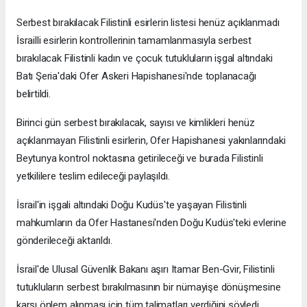
Serbest bırakılacak Filistinli esirlerin listesi henüz açıklanmadı
İsrailli esirlerin kontrollerinin tamamlanmasıyla serbest
bırakılacak Filistinli kadın ve çocuk tutukluların işgal altındaki
Batı Şeria'daki Ofer Askeri Hapishanesi'nde toplanacağı
belirtildi.
Birinci gün serbest bırakılacak, sayısı ve kimlikleri henüz
açıklanmayan Filistinli esirlerin, Ofer Hapishanesi yakınlarındaki
Beytunya kontrol noktasına getirileceği ve burada Filistinli
yetkililere teslim edileceği paylaşıldı.
İsrail'in işgali altındaki Doğu Kudüs'te yaşayan Filistinli
mahkumların da Ofer Hastanesi'nden Doğu Kudüs'teki evlerine
gönderileceği aktarıldı.
İsrail'de Ulusal Güvenlik Bakanı aşırı Itamar Ben-Gvir, Filistinli
tutukluların serbest bırakılmasının bir nümayişe dönüşmesine
karşı önlem alınması için tüm talimatları verdiğini söyledi.