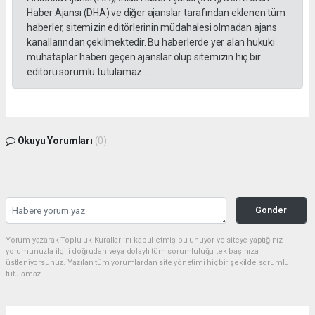
Haber Ajansı (DHA) ve diğer ajanslar tarafından eklenen tüm
haberler, sitemizin editörlerinin müdahalesi olmadan ajans
kanallarından çekilmektedir. Bu haberlerde yer alan hukuki
muhataplar haberi geçen ajanslar olup sitemizin hiç bir
editörü sorumlu tutulamaz...
Okuyu Yorumları
(0)
Gonder
Yorum yazarak Topluluk Kuralları’nı kabul etmiş bulunuyor ve siteye yaptığınız
yorumunuzla ilgili doğrudan veya dolaylı tüm sorumluluğu tek başınıza
üstleniyorsunuz. Yazılan tüm yorumlardan site yönetimi hiçbir şekilde sorumlu
tutulamaz.