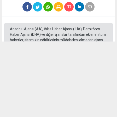
Anadolu Ajansı (AA), İhlas Haber Ajansı (İHA), Demirören
Haber Ajansı (DHA) ve diğer ajanslar tarafından eklenen tüm
haberler, sitemizin editörlerinin müdahalesi olmadan ajans
kanallarından çekilmektedir. Bu haberlerde yer alan hukuki
muhataplar haberi geçen ajanslar olup sitemizin hiç bir
editörü sorumlu tutulamaz...
#Mersin
#Motosiklet
#Otomobil
#üzerinden geçti
#Adem Aksaç
#kaza
Okuyu Yorumları
(0)