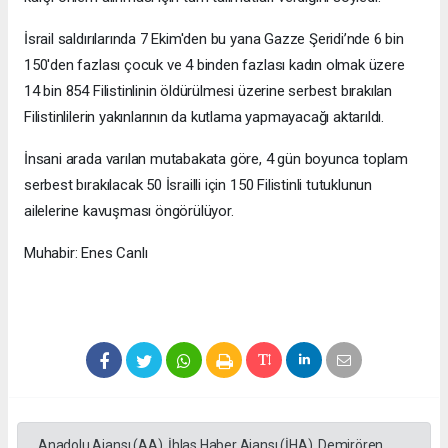
İsrail saldırılarında 7 Ekim'den bu yana Gazze Şeridi’nde 6 bin
150'den fazlası çocuk ve 4 binden fazlası kadın olmak üzere
14 bin 854 Filistinlinin öldürülmesi üzerine serbest bırakılan
Filistinlilerin yakınlarının da kutlama yapmayacağı aktarıldı.
İnsani arada varılan mutabakata göre, 4 gün boyunca toplam
serbest bırakılacak 50 İsrailli için 150 Filistinli tutuklunun
ailelerine kavuşması öngörülüyor.
Muhabir: Enes Canlı
Anadolu Ajansı (AA), İhlas Haber Ajansı (İHA), Demirören