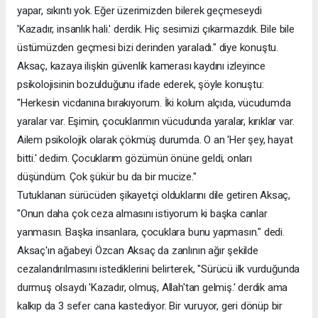
yapar, sıkıntı yok. Eğer üzerimizden bilerek geçmeseydi
'Kazadır, insanlık hali.' derdik. Hiç sesimizi çıkarmazdık. Bile bile
üstümüzden geçmesi bizi derinden yaraladı." diye konuştu.
Aksaç, kazaya ilişkin güvenlik kamerası kaydını izleyince
psikolojisinin bozulduğunu ifade ederek, şöyle konuştu:
"Herkesin vicdanına bırakıyorum. İki kolum alçıda, vücudumda
yaralar var. Eşimin, çocuklarımın vücudunda yaralar, kırıklar var.
Ailem psikolojik olarak çökmüş durumda. O an 'Her şey, hayat
bitti.' dedim. Çocuklarım gözümün önüne geldi, onları
düşündüm. Çok şükür bu da bir mucize."
Tutuklanan sürücüden şikayetçi olduklarını dile getiren Aksaç,
"Onun daha çok ceza almasını istiyorum ki başka canlar
yanmasın. Başka insanlara, çocuklara bunu yapmasın." dedi.
Aksaç'ın ağabeyi Özcan Aksaç da zanlının ağır şekilde
cezalandırılmasını istediklerini belirterek, "Sürücü ilk vurduğunda
durmuş olsaydı 'Kazadır, olmuş, Allah'tan gelmiş.' derdik ama
kalkıp da 3 sefer cana kastediyor. Bir vuruyor, geri dönüp bir