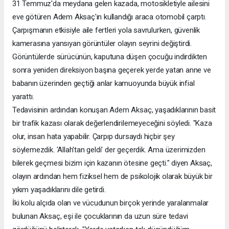
31 Temmuz'da meydana gelen kazada, motosikletiyle ailesini
eve götüren Adem Aksaç'ın kullandığı araca otomobil çarptı.
Çarpışmanın etkisiyle aile fertleri yola savrulurken, güvenlik
kamerasına yansıyan görüntüler olayın seyrini değiştirdi.
Görüntülerde sürücünün, kaputuna düşen çocuğu indirdikten
sonra yeniden direksiyon başına geçerek yerde yatan anne ve
babanın üzerinden geçtiği anlar kamuoyunda büyük infial
yarattı.
Tedavisinin ardından konuşan Adem Aksaç, yaşadıklarının basit
bir trafik kazası olarak değerlendirilemeyeceğini söyledi. "Kaza
olur, insan hata yapabilir. Çarpıp dursaydı hiçbir şey
söylemezdik. 'Allah'tan geldi' der geçerdik. Ama üzerimizden
bilerek geçmesi bizim için kazanın ötesine geçti." diyen Aksaç,
olayın ardından hem fiziksel hem de psikolojik olarak büyük bir
yıkım yaşadıklarını dile getirdi.
İki kolu alçıda olan ve vücudunun birçok yerinde yaralanmalar
bulunan Aksaç, eşi ile çocuklarının da uzun süre tedavi