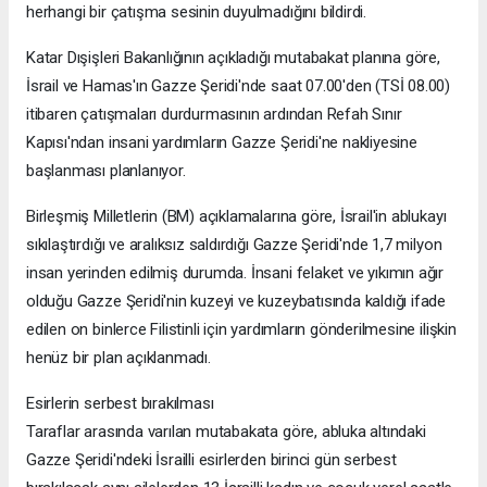
herhangi bir çatışma sesinin duyulmadığını bildirdi.
Katar Dışişleri Bakanlığının açıkladığı mutabakat planına göre,
İsrail ve Hamas'ın Gazze Şeridi'nde saat 07.00'den (TSİ 08.00)
itibaren çatışmaları durdurmasının ardından Refah Sınır
Kapısı'ndan insani yardımların Gazze Şeridi'ne nakliyesine
başlanması planlanıyor.
Birleşmiş Milletlerin (BM) açıklamalarına göre, İsrail'in ablukayı
sıkılaştırdığı ve aralıksız saldırdığı Gazze Şeridi'nde 1,7 milyon
insan yerinden edilmiş durumda. İnsani felaket ve yıkımın ağır
olduğu Gazze Şeridi'nin kuzeyi ve kuzeybatısında kaldığı ifade
edilen on binlerce Filistinli için yardımların gönderilmesine ilişkin
henüz bir plan açıklanmadı.
Esirlerin serbest bırakılması
Taraflar arasında varılan mutabakata göre, abluka altındaki
Gazze Şeridi'ndeki İsrailli esirlerden birinci gün serbest