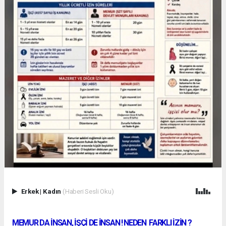
Erkek
|
Kadın
(Haberi Sesli Oku)
MEMUR DA İNSAN, İŞÇİ DE İNSAN ! NEDEN FARKLI İZİN ?