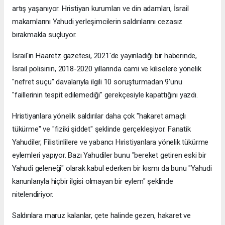
artış yaşanıyor. Hristiyan kurumları ve din adamları, İsrail
makamlarını Yahudi yerleşimcilerin saldırılarını cezasız
bırakmakla suçluyor.
İsrail'in Haaretz gazetesi, 2021'de yayınladığı bir haberinde,
İsrail polisinin, 2018-2020 yıllarında cami ve kiliselere yönelik
"nefret suçu" davalarıyla ilgili 10 soruşturmadan 9’unu
"faillerinin tespit edilemediği" gerekçesiyle kapattığını yazdı.
Hristiyanlara yönelik saldırılar daha çok "hakaret amaçlı
tükürme" ve "fiziki şiddet" şeklinde gerçekleşiyor. Fanatik
Yahudiler, Filistinlilere ve yabancı Hıristiyanlara yönelik tükürme
eylemleri yapıyor. Bazı Yahudiler bunu "bereket getiren eski bir
Yahudi geleneği" olarak kabul ederken bir kısmı da bunu "Yahudi
kanunlarıyla hiçbir ilgisi olmayan bir eylem" şeklinde
nitelendiriyor.
Saldırılara maruz kalanlar, çete halinde gezen, hakaret ve