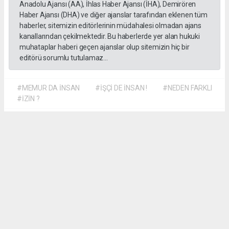
Anadolu Ajansı (AA), İhlas Haber Ajansı (İHA), Demirören
Haber Ajansı (DHA) ve diğer ajanslar tarafından eklenen tüm
haberler, sitemizin editörlerinin müdahalesi olmadan ajans
kanallarından çekilmektedir. Bu haberlerde yer alan hukuki
muhataplar haberi geçen ajanslar olup sitemizin hiç bir
editörü sorumlu tutulamaz...
#MEMUR DA İNSAN
#İŞÇİ DE İNSAN !
#NEDEN FARKLI
#İZİN ?
Dilber KÖSE
dilber@kalpgazetesi.com
Okuyu Yorumları
(0)