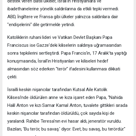
destek veren Batılı ülkeler, İsrail'in Hristiyanlara ve
ibadethanelerine yönelik saldırılarına da etkili tepki vermedi.
ABD, İngiltere ve Fransa gibi ülkeler yalnızca saldırılara dair
"endişelerini" dile getirmekle yetindi.
Katoliklerin ruhani lideri ve Vatikan Devlet Başkanı Papa
Franciscus ise Gazze'deki kiliselerin saldırıya uğramasından
sonra tepkilerini sertleştirdi. Papa Francis'in, 17 Aralık'ta yaptığı
konuşmasında, İsrail'in Hristiyanları ve kiliseleri hedef
almasından söz ederken "terör" ifadesini kullanması dikkati
çekti.
İsrailli keskin nişancılar tarafından Kutsal Aile Katolik
Kilisesi'nde öldürülen anne ve kıza işaret eden Papa, "Nahida
Halil Anton ve kızı Samar Kamal Anton, tuvalete gittikleri sırada
keskin nişancılar tarafından öldürüldü, çok sayıda kişi de
yaralandı. Rahibe Teresa'nın evi hasar aldı, jeneratör vuruldu.
Bazıları, 'Bu terör, bu savaş.' diyor. Evet, bu savaş, bu terördür."