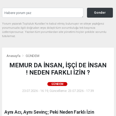
Gonder
Yorum yazarak Topluluk Kuralları’nı kabul etmiş bulunuyor ve siteye yaptığınız
yorumunuzla ilgili doğrudan veya dolaylı tüm sorumluluğu tek başınıza
üstleniyorsunuz. Yazılan tüm yorumlardan site yönetimi hiçbir şekilde sorumlu
tutulamaz.
Anasayfa
GÜNDEM
MEMUR DA İNSAN, İŞÇİ DE İNSAN
! NEDEN FARKLI İZİN ?
GÜNDEM
23.07.2026 - 16:19, Güncelleme: 23.07.2026 - 17:39
Aynı Acı, Aynı Sevinç; Peki Neden Farklı İzin