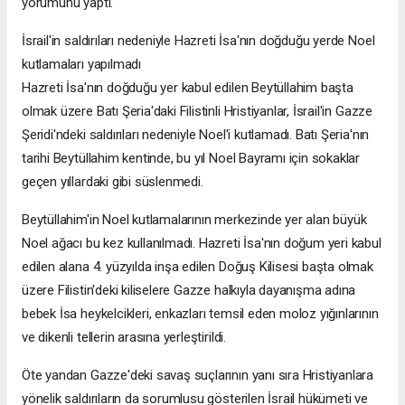
yorumunu yaptı.
İsrail'in saldırıları nedeniyle Hazreti İsa'nın doğduğu yerde Noel
kutlamaları yapılmadı
Hazreti İsa'nın doğduğu yer kabul edilen Beytüllahim başta
olmak üzere Batı Şeria'daki Filistinli Hristiyanlar, İsrail'in Gazze
Şeridi'ndeki saldırıları nedeniyle Noel'i kutlamadı. Batı Şeria'nın
tarihi Beytüllahim kentinde, bu yıl Noel Bayramı için sokaklar
geçen yıllardaki gibi süslenmedi.
Beytüllahim'in Noel kutlamalarının merkezinde yer alan büyük
Noel ağacı bu kez kullanılmadı. Hazreti İsa'nın doğum yeri kabul
edilen alana 4. yüzyılda inşa edilen Doğuş Kilisesi başta olmak
üzere Filistin'deki kiliselere Gazze halkıyla dayanışma adına
bebek İsa heykelcikleri, enkazları temsil eden moloz yığınlarının
ve dikenli tellerin arasına yerleştirildi.
Öte yandan Gazze'deki savaş suçlarının yanı sıra Hristiyanlara
yönelik saldırıların da sorumlusu gösterilen İsrail hükümeti ve