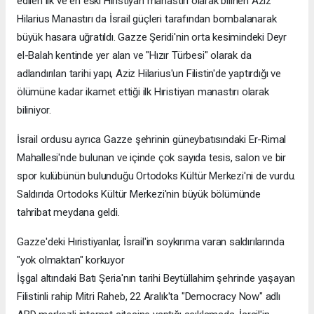
edilen ilk ve en eski Hıristiyan manastırı olarak bilinen Aziz
Hilarius Manastırı da İsrail güçleri tarafından bombalanarak
büyük hasara uğratıldı. Gazze Şeridi'nin orta kesimindeki Deyr
el-Balah kentinde yer alan ve "Hızır Türbesi" olarak da
adlandırılan tarihi yapı, Aziz Hilarius'un Filistin'de yaptırdığı ve
ölümüne kadar ikamet ettiği ilk Hıristiyan manastırı olarak
biliniyor.
İsrail ordusu ayrıca Gazze şehrinin güneybatısındaki Er-Rimal
Mahallesi'nde bulunan ve içinde çok sayıda tesis, salon ve bir
spor kulübünün bulunduğu Ortodoks Kültür Merkezi'ni de vurdu.
Saldırıda Ortodoks Kültür Merkezi'nin büyük bölümünde
tahribat meydana geldi.
Gazze'deki Hıristiyanlar, İsrail'in soykırıma varan saldırılarında
"yok olmaktan" korkuyor
İşgal altındaki Batı Şeria'nın tarihi Beytüllahim şehrinde yaşayan
Filistinli rahip Mitri Raheb, 22 Aralık'ta "Democracy Now" adlı