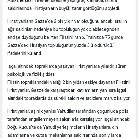
ABD merkezli internet sitesine yaptığı açıklamada, İsrail'in
saldırılarında Hristiyanların büyük zarar gördüğünü söyledi.
Hıristiyanların Gazze'de 2 bin yıldır var olduğunu ancak İsrail'in
ağır saldırıları nedeniyle bu topluluğun yok olabileceğinden
endişe duyduğunu belirten Filistinli rahip, "Yalnızca 75 günde
Gazze'deki Hristiyan topluluğunun yüzde 3'ü öldürüldü."
ifadelerini kullandı.
İşgal altındaki topraklarda yaşayan Hristiyanlara yıllardır süren
psikolojik ve fiziki şiddet
Filistin topraklarındaki varlığı 2 bin yıldan eskiye dayanan Filistinli
Hristiyanlar, Gazze'de karşılaştıkları katliamların yanı sıra işgal
altındaki topraklarda da sürekli saldırı ve tacizlere maruz kalıyor.
Hristiyanlar, aşırılık yanlısı Yahudiler tarafından çoğunlukla polis
tarafından engellenmeyen saldırılarla karşılaşıyor. İşgal altındaki
Doğu Kudüs'te de Yahudi yerleşimcilerin Hristiyanlara, din
adamlarına ve kutsal mekanlarına saldırılarında son yıllarda