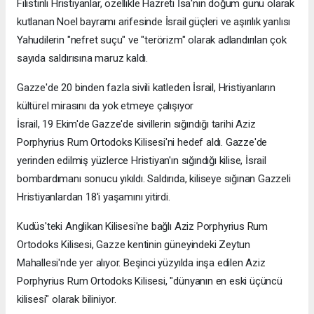
Filistinli Hristiyanlar, özellikle Hazreti İsa'nın doğum günü olarak
kutlanan Noel bayramı arifesinde İsrail güçleri ve aşırılık yanlısı
Yahudilerin "nefret suçu" ve "terörizm" olarak adlandırılan çok
sayıda saldırısına maruz kaldı.
Gazze'de 20 binden fazla sivili katleden İsrail, Hristiyanların
kültürel mirasını da yok etmeye çalışıyor
İsrail, 19 Ekim'de Gazze'de sivillerin sığındığı tarihi Aziz
Porphyrius Rum Ortodoks Kilisesi'ni hedef aldı. Gazze'de
yerinden edilmiş yüzlerce Hristiyan'ın sığındığı kilise, İsrail
bombardımanı sonucu yıkıldı. Saldırıda, kiliseye sığınan Gazzeli
Hristiyanlardan 18'i yaşamını yitirdi.
Kudüs'teki Anglikan Kilisesi'ne bağlı Aziz Porphyrius Rum
Ortodoks Kilisesi, Gazze kentinin güneyindeki Zeytun
Mahallesi'nde yer alıyor. Beşinci yüzyılda inşa edilen Aziz
Porphyrius Rum Ortodoks Kilisesi, "dünyanın en eski üçüncü
kilisesi" olarak biliniyor.