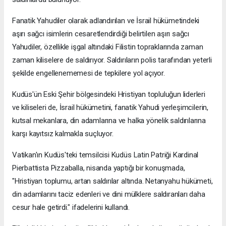
Fanatik Yahudiler olarak adlandırılan ve İsrail hükümetindeki
aşırı sağcı isimlerin cesaretlendirdiği belirtilen aşırı sağcı
Yahudiler, özellikle işgal altındaki Filistin topraklarında zaman
zaman kiliselere de saldırıyor. Saldırıların polis tarafından yeterli
şekilde engellenememesi de tepkilere yol açıyor.
Kudüs'ün Eski Şehir bölgesindeki Hristiyan topluluğun liderleri
ve kiliseleri de, İsrail hükümetini, fanatik Yahudi yerleşimcilerin,
kutsal mekanlara, din adamlarına ve halka yönelik saldırılarına
karşı kayıtsız kalmakla suçluyor.
Vatikan'ın Kudüs'teki temsilcisi Kudüs Latin Patriği Kardinal
Pierbattista Pizzaballa, nisanda yaptığı bir konuşmada,
"Hristiyan toplumu, artan saldırılar altında. Netanyahu hükümeti,
din adamlarını taciz edenleri ve dini mülklere saldıranları daha
cesur hale getirdi." ifadelerini kullandı.