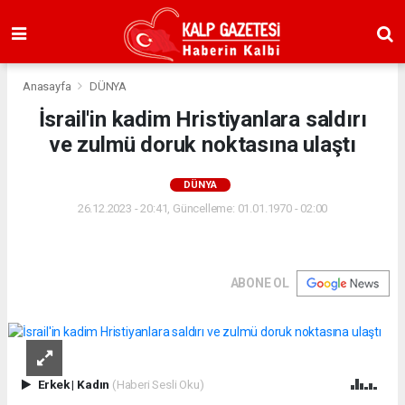
Anasayfa
DÜNYA
İsrail'in kadim Hristiyanlara saldırı
ve zulmü doruk noktasına ulaştı
DÜNYA
26.12.2023 - 20:41, Güncelleme: 01.01.1970 - 02:00
ABONE OL
Erkek
|
Kadın
(Haberi Sesli Oku)