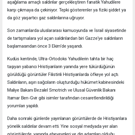
aşağılama amaçlı saldırılar gerçekleştiren fanatik Yahudilere
karşı çıkmaya da çekiniyor. Tepki gösterenler ya fiziki şiddet ya
da göz yaşartıcı gaz saldırılarına uğruyor.
Son zamanlarda uluslararası kamuoyunda ve İsrail siyasetinde
de tartışmalara yol açan saldırılardan biri Gazze'ye saldırıların
başlamasından önce 3 Ekim'de yaşandı.
Kudüs kentinde, Ultra-Ortodoks Yahudilerin tahta bir haç
taşıyan yabancı Hristiyanların yanında yere tükürdüğünün
görüldüğü görüntüler Filistinli Hristiyanlarda öfkeye yol açtı.
Saldırıların, aşırı sağcıların oluşturduğu hükümet kabinesindeki
Maliye Bakanı Bezalel Smotrich ve Ulusal Güvenlik Bakanı
Itamar Ben-Gvir gibi isimler tarafından cesaretlendirildiği
yorumları yapıldı.
Daha sonraki günlerde yayınlanan görüntülerde de Hristiyanlara
yönelik saldırılar devam etti. Yine sosyal medyada yer alan
görüntülerde, yanında ebeveynleri ve din adamları olduğu