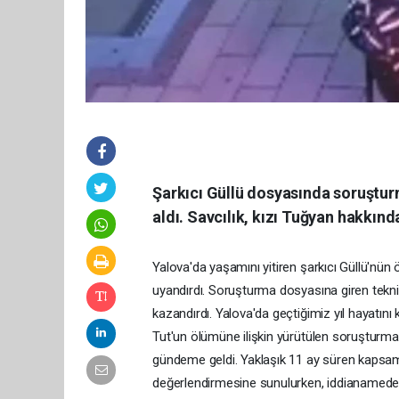
Şarkıcı Güllü dosyasında soruşturm
aldı. Savcılık, kızı Tuğyan hakkınd
Yalova'da yaşamını yitiren şarkıcı Güllü'nü
uyandırdı. Soruşturma dosyasına giren teknik 
kazandırdı. Yalova'da geçtiğimiz yıl hayatın
Tut'un ölümüne ilişkin yürütülen soruşturmad
gündeme geldi. Yaklaşık 11 ay süren kaps
değerlendirmesine sunulurken, iddianamede y