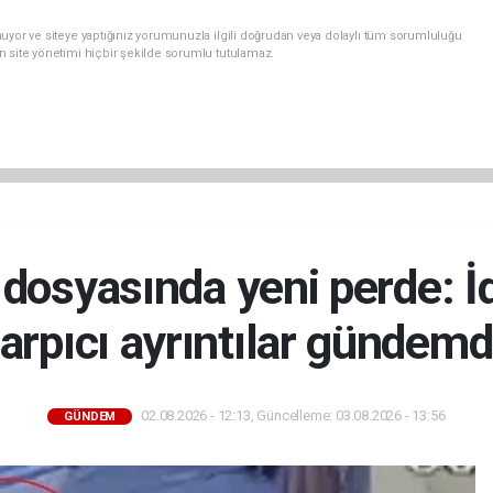
uyor ve siteye yaptığınız yorumunuzla ilgili doğrudan veya dolaylı tüm sorumluluğu
n site yönetimi hiçbir şekilde sorumlu tutulamaz.
ü dosyasında yeni perde: 
arpıcı ayrıntılar gündem
02.08.2026 - 12:13, Güncelleme: 03.08.2026 - 13:56
GÜNDEM