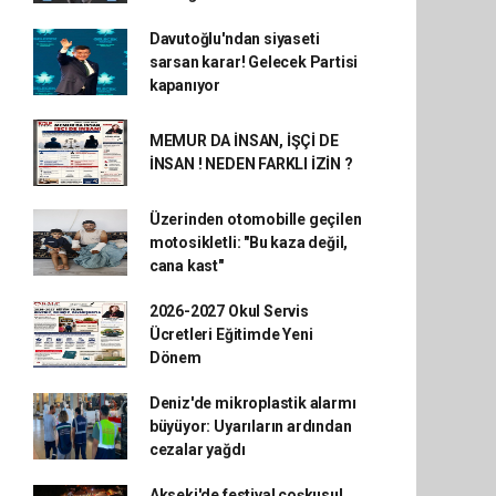
Davutoğlu'ndan siyaseti
sarsan karar! Gelecek Partisi
kapanıyor
MEMUR DA İNSAN, İŞÇİ DE
İNSAN ! NEDEN FARKLI İZİN ?
Üzerinden otomobille geçilen
motosikletli: "Bu kaza değil,
cana kast"
2026-2027 Okul Servis
Ücretleri Eğitimde Yeni
Dönem
Deniz'de mikroplastik alarmı
büyüyor: Uyarıların ardından
cezalar yağdı
Akseki'de festival coşkusu!