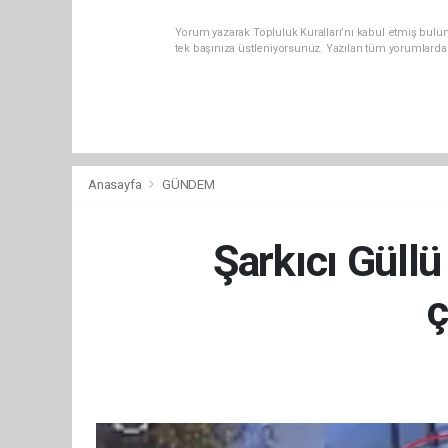
Yorum yazarak Topluluk Kuralları’nı kabul etmiş bulun
tek başınıza üstleniyorsunuz. Yazılan tüm yorumlarda
Anasayfa
GÜNDEM
Şarkıcı Güll
ç