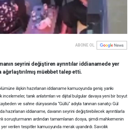
ABONE OL
anın seyrini değiştiren ayrıntılar iddianamede yer
a ağırlaştırılmış müebbet talep etti.
n ölümüne ilişkin hazırlanan iddianame kamuoyunda geniş yankı
incelemeler, tanık anlatımları ve dijital bulgular davaya yeni bir boyut
ı kaybeden ve sahne dünyasında "Güllü" adıyla tanınan sanatçı Gül
a hazırlanan iddianame, davanın seyrini değiştirebilecek ayrıntılarla
amlı soruşturmanın ardından tamamlanan dosya, şimdi mahkemenin
er verilen tespitler kamuoyunda merak uyandırdı. Savcılık