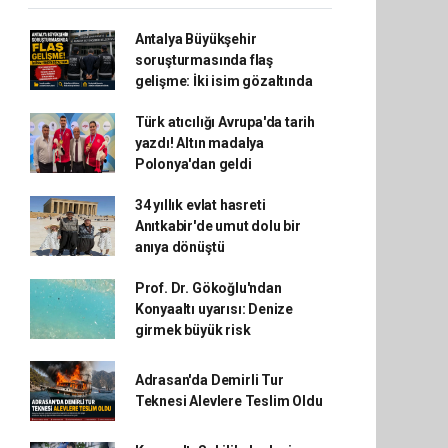
Antalya Büyükşehir
soruşturmasında flaş
gelişme: İki isim gözaltında
Türk atıcılığı Avrupa'da tarih
yazdı! Altın madalya
Polonya'dan geldi
34 yıllık evlat hasreti
Anıtkabir'de umut dolu bir
anıya dönüştü
Prof. Dr. Gökoğlu'ndan
Konyaaltı uyarısı: Denize
girmek büyük risk
Adrasan'da Demirli Tur
Teknesi Alevlere Teslim Oldu