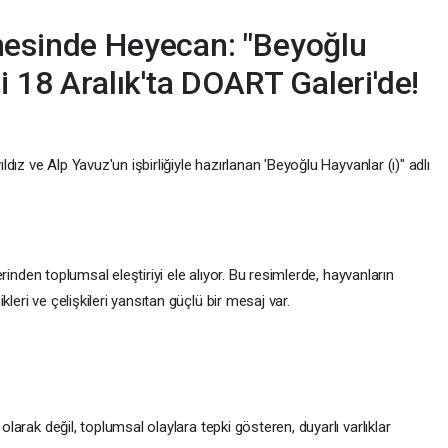
nesinde Heyecan: "Beyoğlu
i 18 Aralık'ta DOART Galeri'de!
ıldız ve Alp Yavuz'un işbirliğiyle hazırlanan 'Beyoğlu Hayvanlar (ı)" adlı
üzerinden toplumsal eleştiriyi ele alıyor. Bu resimlerde, hayvanların
leri ve çelişkileri yansıtan güçlü bir mesaj var.
 olarak değil, toplumsal olaylara tepki gösteren, duyarlı varlıklar