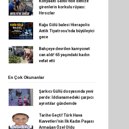
Konyaaltı Sahili'nde denize
girenlerin korkulu rüyası:
Hırsızlar
Kuğu Gölü balesi Hierapolis
Antik Tiyatrosu'nda büyüleyici
gece
Bahçeye devrilen kamyonet
can aldı! 65 yaşındaki kadın
vefat etti
En Çok Okunanlar
Şarkıcı Güllü dosyasında yeni
perde: İddianamedeki çarpıcı
ayrıntılar gündemde
Tarihe Geçti! Türk Hava
Kuvvetleri'nin İlk Kadın Paşası
Armağan Özel Oldu