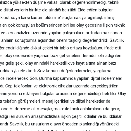
alnızca yüksekten düşme vakası olarak değerlendirilmediği, teknik
 dijital verilerin birlikte ele alındığı belirtildi. Elde edilen bulgular
ak üst soya karşı kasten öldürme" suçlamasıyla
ağırlaştırılmış
n en çok konuşulan bölümlerinden biri ise olay gecesine ilişkin teknik
 ve ses analizleri üzerinde yapılan çalışmaların ardından hazırlanan
anların soruşturma açısından önem taşıdığı değerlendirildi. Savcılık,
değerlendirildiğinde dikkat çekici bir tablo ortaya koyduğunu ifade etti.
, olay öncesinde yaşanan bazı gelişmelerin tesadüf olmadığı ileri
liş şekli, olay anındaki hareketlilik ve kayıt altına alınan bazı
eği iddiasıyla ele alındı. Söz konusu değerlendirmeler, yargılama
lde incelenecek. Soruşturma kapsamında yapılan dijital incelemeler
dı. Cep telefonları ve elektronik cihazlar üzerinde gerçekleştirilen
anın yönünü etkileyen bulgular arasında değerlendirildiği belirtildi. Olay
 telefon görüşmeleri, mesaj içerikleri ve dijital hareketler de
n önceki döneme ait mesajlaşmalar ile tanık anlatımlarına da geniş
ğı ileri sürülen anlaşmazlıklara ilişkin çeşitli iddialar ve bu iddiaları
landı. Savcılık, bu unsurların olayın önceden planlandığı yönündeki