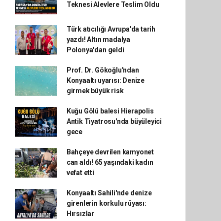
Teknesi Alevlere Teslim Oldu
Türk atıcılığı Avrupa'da tarih
yazdı! Altın madalya
Polonya'dan geldi
Prof. Dr. Gökoğlu'ndan
Konyaaltı uyarısı: Denize
girmek büyük risk
Kuğu Gölü balesi Hierapolis
Antik Tiyatrosu'nda büyüleyici
gece
Bahçeye devrilen kamyonet
can aldı! 65 yaşındaki kadın
vefat etti
Konyaaltı Sahili'nde denize
girenlerin korkulu rüyası:
Hırsızlar