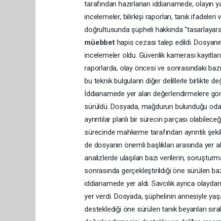
tarafından hazırlanan iddianamede, olayın y
incelemeler, bilirkişi raporları, tanık ifadeleri ve
doğrultusunda şüpheli hakkında "tasarlayar
müebbet
hapis cezası talep edildi. Dosyanı
incelemeler oldu. Güvenlik kamerası kayıtları
raporlarda, olay öncesi ve sonrasındaki bazı 
bu teknik bulguların diğer delillerle birlikte 
İddianamede yer alan değerlendirmelere göre
sürüldü. Dosyada, mağdurun bulunduğu odaya ge
ayrıntılar planlı bir sürecin parçası olabilec
sürecinde mahkeme tarafından ayrıntılı şeki
de dosyanın önemli başlıkları arasında yer al
analizlerde ulaşılan bazı verilerin, soruşturm
sonrasında gerçekleştirildiği öne sürülen bazı
iddianamede yer aldı. Savcılık ayrıca olayda
yer verdi. Dosyada, şüphelinin annesiyle yaşadı
desteklediği öne sürülen tanık beyanları sıra