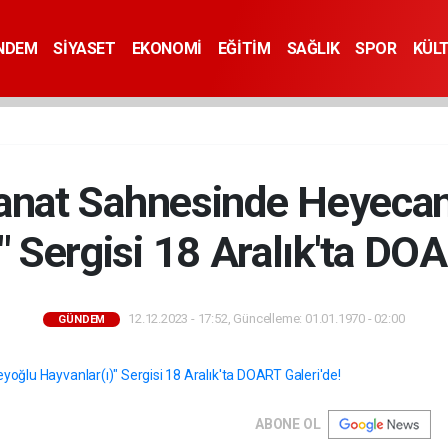
NDEM
SİYASET
EKONOMİ
EĞİTİM
SAĞLIK
SPOR
KÜL
Sanat Sahnesinde Heyecan
" Sergisi 18 Aralık'ta DOA
12.12.2023 - 17:52, Güncelleme: 01.01.1970 - 02:00
GÜNDEM
ABONE OL