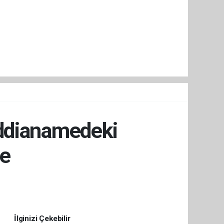
İddianamedeki
de
İlginizi Çekebilir