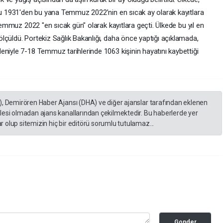
uğu 1931'den bu yana Temmuz 2022’nin en sıcak ay olarak kayıtlara
 Temmuz 2022 "en sıcak gün" olarak kayıtlara geçti. Ülkede bu yıl en
lçüldü. Portekiz Sağlık Bakanlığı, daha önce yaptığı açıklamada,
eniyle 7-18 Temmuz tarihlerinde 1063 kişinin hayatını kaybettiği
), Demirören Haber Ajansı (DHA) ve diğer ajanslar tarafından eklenen
lesi olmadan ajans kanallarından çekilmektedir. Bu haberlerde yer
 olup sitemizin hiç bir editörü sorumlu tutulamaz...
Gonder