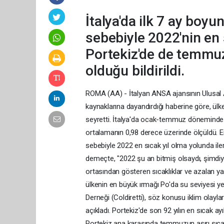
İtalya'da ilk 7 ay boy
sebebiyle 2022'nin en s
Portekiz'de de temmuz
olduğu bildirildi.
ROMA (AA) - İtalyan ANSA ajansının Ulusal
kaynaklarına dayandırdığı haberine göre, ül
seyretti. İtalya'da ocak-temmuz döneminde s
ortalamanın 0,98 derece üzerinde ölçüldü. En
sebebiyle 2022 en sıcak yıl olma yolunda ilerl
demeçte, "2022 şu an bitmiş olsaydı, şimdiye k
ortasından gösteren sıcaklıklar ve azalan yağ
ülkenin en büyük ırmağı Po'da su seviyesi yer
Derneği (Coldiretti), söz konusu iklim olayla
açıkladı. Portekiz'de son 92 yılın en sıcak
Portekiz ana karasında temmuzun aşırı sıcak v