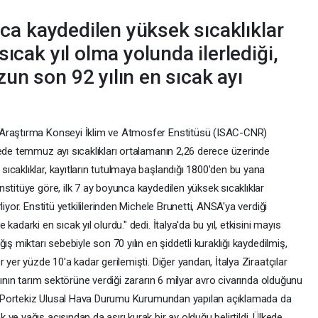
unca kaydedilen yüksek sıcaklıklar
ıcak yıl olma yolunda ilerlediği,
un son 92 yılın en sıcak ayı
 Araştırma Konseyi İklim ve Atmosfer Enstitüsü (ISAC-CNR)
kede temmuz ayı sıcaklıkları ortalamanın 2,26 derece üzerinde
ıcaklıklar, kayıtların tutulmaya başlandığı 1800'den bu yana
stitüye göre, ilk 7 ay boyunca kaydedilen yüksek sıcaklıklar
iyor. Enstitü yetkililerinden Michele Brunetti, ANSA'ya verdiği
adarki en sıcak yıl olurdu." dedi. İtalya'da bu yıl, etkisini mayıs
ış miktarı sebebiyle son 70 yılın en şiddetli kuraklığı kaydedilmiş,
 yer yüzde 10'a kadar gerilemişti. Diğer yandan, İtalya Ziraatçılar
rının tarım sektörüne verdiği zararın 6 milyar avro civarında olduğunu
 ayıPortekiz Ulusal Hava Durumu Kurumundan yapılan açıklamada da
e yağış açısından da aşırı kurak bir ay olduğu belirtildi. Ülkede,