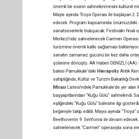
önemli bir eserin sahnelenmesini kültürel mir
Mayıs ayında Troya Operası ile başlayan 2. De
edecek. Program kapsamında önümüzdeki sü
sanatseverlerle buluşacak. Festivalin finali
Merkezi'nde sahnelenecek Carmen Operası ile
turizmine önemli katkı sağlaması bekleniyor.
sanatın zamansız gücünü bir kez daha ortaya 
şölenine dönüştü. AA Haberi DENİZLİ (AA) - 
balesi Pamukkale'deki
Hierapolis
Antik Ken
sahipliğinde, Kültür ve Turizm Bakanlığı Dev
Mirası
Listesi'ndeki Pamukkale'de yer alan
başyapıtlarından "Kuğu Gölü" sahnelendi. Sa
eşliğindeki "Kuğu Gölü" balesine ilgi gösterd
beğeniyle takip edildi. Mayıs ayında "Troya" 
Beethoven'ın 9. Senfonisi ile devam edecek.
sahnelenecek "Carmen" operasıyla sona er