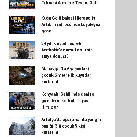
Teknesi Alevlere Teslim Oldu
Kuğu Gölü balesi Hierapolis
Antik Tiyatrosu'nda büyüleyici
gece
34 yıllık evlat hasreti
Anıtkabir'de umut dolu bir
anıya dönüştü
Manavgat’ta 6 yaşındaki
çocuk 6 metrelik kuyudan
kurtarıldı
Konyaaltı Sahili'nde denize
girenlerin korkulu rüyası:
Hırsızlar
Antalya’da apartmanda yangın
paniği: 3’ü çocuk 5 kişi
kurtarıldı