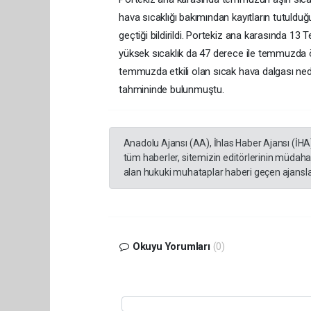
hava sıcaklığı bakımından kayıtların tutuld
geçtiği bildirildi. Portekiz ana karasında 13
yüksek sıcaklık da 47 derece ile temmuzda ö
temmuzda etkili olan sıcak hava dalgası ned
tahmininde bulunmuştu.
Anadolu Ajansı (AA), İhlas Haber Ajansı (İHA
tüm haberler, sitemizin editörlerinin müdaha
alan hukuki muhataplar haberi geçen ajanslar
Okuyu Yorumları
(0)