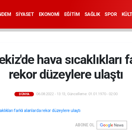
NDEM
SİYASET
EKONOMİ
EĞİTİM
SAĞLIK
SPOR
KÜL
ekiz'de hava sıcaklıkları f
rekor düzeylere ulaştı
06.08.2022 - 13:13, Güncelleme: 01.01.1970 - 02:00
DÜNYA
ABONE OL