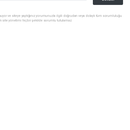
uyor ve siteye yaptığınız yorumunuzla ilgili doğrudan veya dolaylı tüm sorumluluğu
n site yönetimi hiçbir şekilde sorumlu tutulamaz.