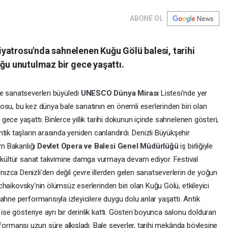
ABONE OL
yatrosu'nda sahnelenen Kuğu Gölü balesi, tarihi
uğu unutulmaz bir gece yaşattı.
e sanatseverleri büyüledi
UNESCO Dünya Mirası
Listesi'nde yer
rosu, bu kez dünya bale sanatının en önemli eserlerinden biri olan
gece yaşattı. Binlerce yıllık tarihi dokunun içinde sahnelenen gösteri,
tik taşların arasında yeniden canlandırdı. Denizli Büyükşehir
zm Bakanlığı
Devlet Opera ve Balesi Genel Müdürlüğü
iş birliğiyle
, kültür sanat takvimine damga vurmaya devam ediyor. Festival
zca Denizli'den değil çevre illerden gelen sanatseverlerin de yoğun
 Tchaikovsky'nin ölümsüz eserlerinden biri olan Kuğu Gölü, etkileyici
ahne performansıyla izleyicilere duygu dolu anlar yaşattı. Antik
 ise gösteriye ayrı bir derinlik kattı. Gösteri boyunca salonu dolduran
 performansı uzun süre alkışladı. Bale severler, tarihi mekânda böylesine