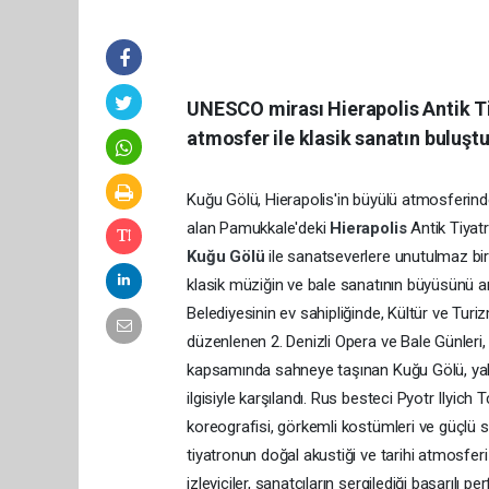
UNESCO mirası Hierapolis Antik Ti
atmosfer ile klasik sanatın buluşt
Kuğu Gölü, Hierapolis'in büyülü atmosferind
alan Pamukkale'deki
Hierapolis
Antik Tiyat
Kuğu Gölü
ile sanatseverlere unutulmaz bir 
klasik müziğin ve bale sanatının büyüsünü an
Belediyesinin ev sahipliğinde, Kültür ve Turi
düzenlenen 2. Denizli Opera ve Bale Günleri
kapsamında sahneye taşınan Kuğu Gölü, yalnı
ilgisiyle karşılandı. Rus besteci Pyotr Ilyich
koreografisi, görkemli kostümleri ve güçlü s
tiyatronun doğal akustiği ve tarihi atmosferi
izleyiciler, sanatçıların sergilediği başarılı