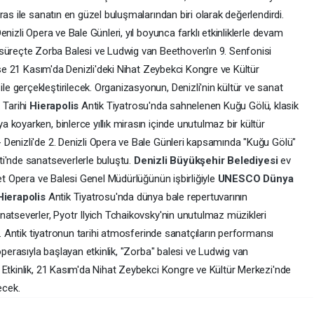
as ile sanatın en güzel buluşmalarından biri olarak değerlendirdi.
nizli Opera ve Bale Günleri, yıl boyunca farklı etkinliklerle devam
reçte Zorba Balesi ve Ludwig van Beethoven'ın 9. Senfonisi
 ise 21 Kasım'da Denizli'deki Nihat Zeybekci Kongre ve Kültür
 gerçekleştirilecek. Organizasyonun, Denizli'nin kültür ve sanat
 Tarihi
Hierapolis
Antik Tiyatrosu'nda sahnelenen Kuğu Gölü, klasik
koyarken, binlerce yıllık mirasın içinde unutulmaz bir kültür
Denizli'de 2. Denizli Opera ve Bale Günleri kapsamında "Kuğu Gölü"
ti'nde sanatseverlerle buluştu.
Denizli Büyükşehir Belediyesi
ev
let Opera ve Balesi Genel Müdürlüğünün işbirliğiyle
UNESCO Dünya
Hierapolis
Antik Tiyatrosu'nda dünya bale repertuvarının
natseverler, Pyotr Ilyich Tchaikovsky'nin unutulmaz müzikleri
i. Antik tiyatronun tarihi atmosferinde sanatçıların performansı
operasıyla başlayan etkinlik, "Zorba" balesi ve Ludwig van
 Etkinlik, 21 Kasım'da Nihat Zeybekci Kongre ve Kültür Merkezi'nde
ecek.