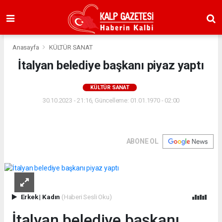
Anasayfa
KÜLTÜR SANAT
İtalyan belediye başkanı piyaz yaptı
KÜLTÜR SANAT
30.10.2023 - 21:16, Güncelleme: 01.01.1970 - 02:00
ABONE OL
Erkek
|
Kadın
(Haberi Sesli Oku)
İtalyan belediye başkanı