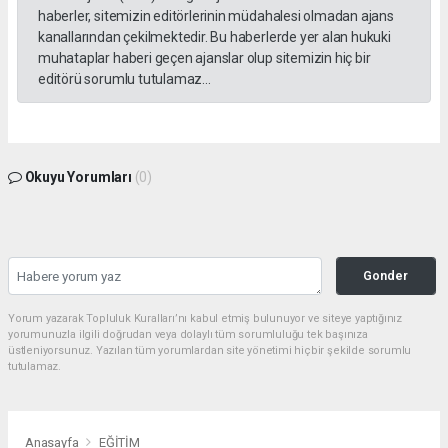
haberler, sitemizin editörlerinin müdahalesi olmadan ajans
kanallarından çekilmektedir. Bu haberlerde yer alan hukuki
muhataplar haberi geçen ajanslar olup sitemizin hiç bir
editörü sorumlu tutulamaz...
Okuyu Yorumları
(0)
Gonder
Yorum yazarak Topluluk Kuralları’nı kabul etmiş bulunuyor ve siteye yaptığınız
yorumunuzla ilgili doğrudan veya dolaylı tüm sorumluluğu tek başınıza
üstleniyorsunuz. Yazılan tüm yorumlardan site yönetimi hiçbir şekilde sorumlu
tutulamaz.
Anasayfa
EĞİTİM