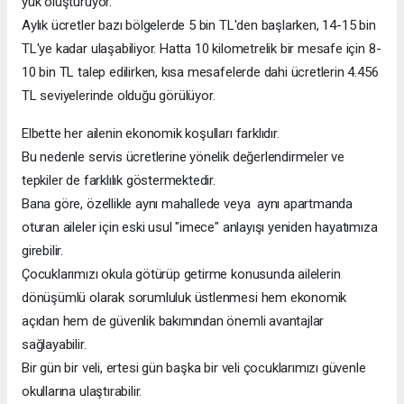
yük oluşturuyor.
Aylık ücretler bazı bölgelerde 5 bin TL'den başlarken, 14-15 bin
TL'ye kadar ulaşabiliyor. Hatta 10 kilometrelik bir mesafe için 8-
10 bin TL talep edilirken, kısa mesafelerde dahi ücretlerin 4.456
TL seviyelerinde olduğu görülüyor.
Elbette her ailenin ekonomik koşulları farklıdır.
Bu nedenle servis ücretlerine yönelik değerlendirmeler ve
tepkiler de farklılık göstermektedir.
Bana göre, özellikle aynı mahallede veya aynı apartmanda
oturan aileler için eski usul "imece" anlayışı yeniden hayatımıza
girebilir.
Çocuklarımızı okula götürüp getirme konusunda ailelerin
dönüşümlü olarak sorumluluk üstlenmesi hem ekonomik
açıdan hem de güvenlik bakımından önemli avantajlar
sağlayabilir.
Bir gün bir veli, ertesi gün başka bir veli çocuklarımızı güvenle
okullarına ulaştırabilir.