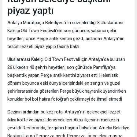
piyaz yaptı
Antalya Muratpaşa Belediyesi’nin düzenlendiği 8.Uluslararası
Kaleiçi Old Town Festivali’nin son gününde, yabancı şehir
heyetleri, önce Perge antik kentini gezdi, ardından Antalya’nın
tescilli lezzeti piyaz yapıp tadına baktı.
Uluslararası Kaleiçi Old Town Festivali için Antalya’da bulunan
26 ülkeden 40 şehrin heyetleri, son gününde Pamfilya’ya
başkentlik yapan Perge antik kentini ziyaret etti. Helenistik
dönem boyunca eski dünya içerisindeki en zengin ve güzel
şehirlerarasında gösterilen Perge büyük hayranlık uyandırırken
konuklar bol bol hatıra fotoğrafı çektirmeyi de ihmal etmedi.
Gezinin ardından bu kez rota, Antalya’nın geleneksel lezzet
ikilisi köfte ve piyazı denemek için Aksu ilçesinin merkezin
çevrildi. Restoranda, tezgahın başına İtalya’dan Amelia Belediye
Başkanı Laura Pernezza geçti. Pernezza, önce eline maşayı