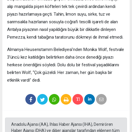
alıp mangalda pişen köfteleri tek tek çevirdi ardından kendi
piyazı hazırlamaya geçti. Tahin, limon suyu, sirke, tuz ve
sarımsakla hazırlanan sosuyla coğrafi tescilli işareti de alan
Antalya piyazının nasıl yapıldığını büyük bir dikkatle dinleyen
Pernezza, kendi tabağına taratorunu dökmeyi de ihmal etmedi.
Almanya Heusenstamm Belediyesi’nden Monika Wolf, festvale
3’üncü kez katıldığını belirtirken daha önce denediği piyazı
herkese önerdiğini söyledi. Dolu dolu bir festival yaşadıklarını
belirten Wolf, “Çok güzeldi. Her zaman, her gün başka bir
etkinlik vardı” dedi.
Anadolu Ajansı (AA), İhlas Haber Ajansı (İHA), Demirören
Haber Ajansı (DHA) ve diğer ajanslar tarafından eklenen tüm