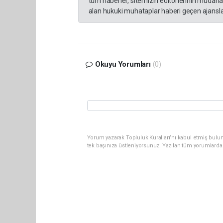
tüm haberler, sitemizin editörlerinin müdaha
alan hukuki muhataplar haberi geçen ajanslar
Okuyu Yorumları
(0)
Yorum yazarak Topluluk Kuralları’nı kabul etmiş bulun
tek başınıza üstleniyorsunuz. Yazılan tüm yorumlarda