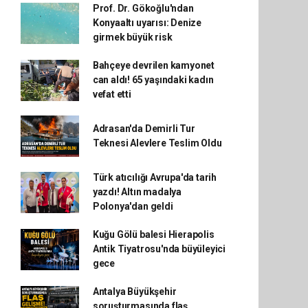
Prof. Dr. Gökoğlu'ndan
Konyaaltı uyarısı: Denize
girmek büyük risk
Bahçeye devrilen kamyonet
can aldı! 65 yaşındaki kadın
vefat etti
Adrasan'da Demirli Tur
Teknesi Alevlere Teslim Oldu
Türk atıcılığı Avrupa'da tarih
yazdı! Altın madalya
Polonya'dan geldi
Kuğu Gölü balesi Hierapolis
Antik Tiyatrosu'nda büyüleyici
gece
Antalya Büyükşehir
soruşturmasında flaş