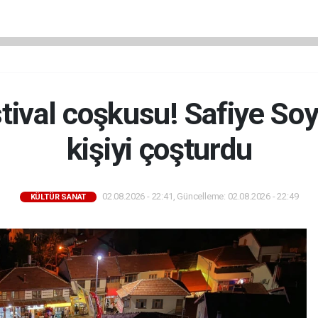
stival coşkusu! Safiye So
kişiyi çoşturdu
02.08.2026 - 22:41, Güncelleme: 02.08.2026 - 22:49
KÜLTÜR SANAT