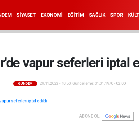
NDEM
SİYASET
EKONOMİ
EĞİTİM
SAĞLIK
SPOR
KÜL
r'de vapur seferleri iptal e
29.11.2023 - 10:50, Güncelleme: 01.01.1970 - 02:00
GÜNDEM
ABONE OL