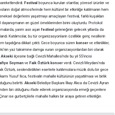
areketlendirdi.
Festival
boyunca kurulan stantlar, yöresel ürünler ve
rosların doğal atmosferinde hem kültürel bir etkinliğe katılmanın hem
eneksel değerlerini yaşatmayı amaçlayan festival, farklı kuşakları
al dayanışmanın en güzel örneklerinden birini oluşturdu. Protokol
nuşmalarda, yarım asrı aşan
festival
geleneğinin gelecek yıllarda da
ndı. Katılımcılar, bu tür organizasyonların özellikle genç nesillerin
em taşıdığına dikkat çekti. Gece boyunca süren
konser
ve etkinlikler,
seki'nin yaz takvimine damga vuran organizasyonlardan biri olarak
n
Akseki
ilçesine bağlı Cevizli Mahallesi'nde bu yıl 55'incisi
afiye Soyman
ve
Faik Öztürk
konser
verdi. Cevizli Meydanı'nda
ik Öztürk, seslendirdikleri eserlerle katılımcılara müzik dolu bir gece
mı Yusuf Ilıca, festivalin mahalle kültürünün yaşatılması ve birlik
duğunu belirtti.
Akseki
Belediye Başkanı İlkay Akca da Cevizli Ayran
iklerinden biri olduğunu ifade ederek organizasyonda emeği geçenlere
ınar ise gurbetçilerle mahalle halkını bir araya getiren etkinliğin