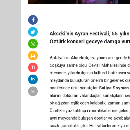
Akseki'nin Ayran Festivali, 55. yıl
Öztürk konseri geceye damga vuru
Antalya'nın
Akseki
ilçesi, yarım asrı geride 
coşkuya sahne oldu. Cevizli Mahallesi'nde d
ötesinde, yıllardır ilçenin kültürel hafızasını
meydanda buluşturan önemli bir gelenek olar
saatlerinde ünlü sanatçılar
Safiye Soyma
alanını dolduran vatandaşlar, sanatçıların se
bir ağızdan eşlik eden kalabalık, zaman zam
Özellikle yaz tatili için memleketlerine gelen 
aynı meydanda buluşan dostlar ve akrabala
sıcak görüntüler çıktı. Her yıl binlerce ziyare