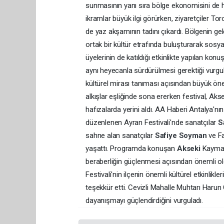
sunmasının yanı sıra bölge ekonomisini de h
ikramlar büyük ilgi görürken, ziyaretçiler To
de yaz akşamının tadını çıkardı. Bölgenin gel
ortak bir kültür etrafında buluşturarak sosy
üyelerinin de katıldığı etkinlikte yapılan ko
aynı heyecanla sürdürülmesi gerektiği vurgula
kültürel mirası tanıması açısından büyük ön
alkışlar eşliğinde sona ererken festival, Ak
hafızalarda yerini aldı. AA Haberi Antalya'nı
düzenlenen Ayran Festivali'nde sanatçılar
S
sahne alan sanatçılar
Safiye Soyman
ve Fa
yaşattı. Programda konuşan
Akseki
Kaymaka
beraberliğin güçlenmesi açısından önemli ol
Festivali'nin ilçenin önemli kültürel etkinl
teşekkür etti. Cevizli Mahalle Muhtarı Harun Ç
dayanışmayı güçlendirdiğini vurguladı.