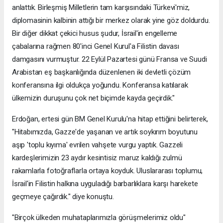
anlattık. Birleşmiş Milletlerin tam karşısındaki Türkevi'miz,
diplomasinin kalbinin attığı bir merkez olarak yine göz doldurdu.
Bir diğer dikkat çekici husus şudur, İsrail'in engelleme
çabalarına rağmen 80'inci Genel Kurul'a Filistin davası
damgasını vurmuştur. 22 Eylül Pazartesi günü Fransa ve Suudi
Arabistan eş başkanlığında düzenlenen iki devletli çözüm
konferansına ilgi oldukça yoğundu. Konferansa katılarak
ülkemizin duruşunu çok net biçimde kayda geçirdik."
Erdoğan, ertesi gün BM Genel Kurulu'na hitap ettiğini belirterek,
"Hitabımızda, Gazze'de yaşanan ve artık soykırım boyutunu
aşıp 'toplu kıyıma' evrilen vahşete vurgu yaptık. Gazzeli
kardeşlerimizin 23 aydır kesintisiz maruz kaldığı zulmü
rakamlarla fotoğraflarla ortaya koyduk. Uluslararası toplumu,
İsrail'in Filistin halkına uyguladığı barbarlıklara karşı harekete
geçmeye çağırdık." diye konuştu.
"Birçok ülkeden muhataplarımızla görüşmelerimiz oldu"