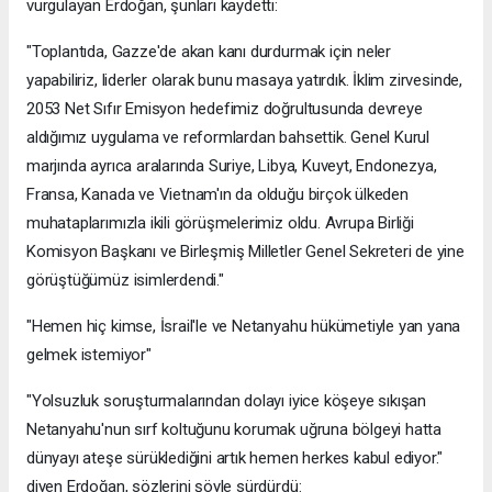
vurgulayan Erdoğan, şunları kaydetti:
"Toplantıda, Gazze'de akan kanı durdurmak için neler
yapabiliriz, liderler olarak bunu masaya yatırdık. İklim zirvesinde,
2053 Net Sıfır Emisyon hedefimiz doğrultusunda devreye
aldığımız uygulama ve reformlardan bahsettik. Genel Kurul
marjında ayrıca aralarında Suriye, Libya, Kuveyt, Endonezya,
Fransa, Kanada ve Vietnam'ın da olduğu birçok ülkeden
muhataplarımızla ikili görüşmelerimiz oldu. Avrupa Birliği
Komisyon Başkanı ve Birleşmiş Milletler Genel Sekreteri de yine
görüştüğümüz isimlerdendi."
"Hemen hiç kimse, İsrail'le ve Netanyahu hükümetiyle yan yana
gelmek istemiyor"
"Yolsuzluk soruşturmalarından dolayı iyice köşeye sıkışan
Netanyahu'nun sırf koltuğunu korumak uğruna bölgeyi hatta
dünyayı ateşe sürüklediğini artık hemen herkes kabul ediyor."
diyen Erdoğan, sözlerini şöyle sürdürdü: