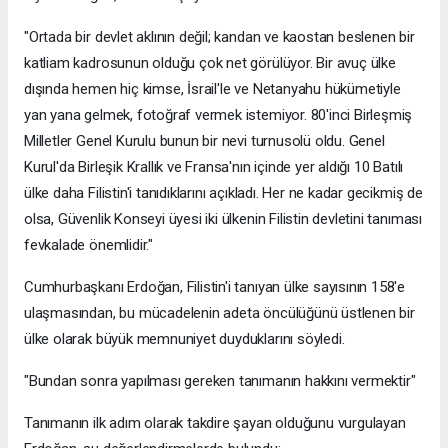
"Ortada bir devlet aklının değil; kandan ve kaostan beslenen bir
katliam kadrosunun olduğu çok net görülüyor. Bir avuç ülke
dışında hemen hiç kimse, İsrail'le ve Netanyahu hükümetiyle
yan yana gelmek, fotoğraf vermek istemiyor. 80'inci Birleşmiş
Milletler Genel Kurulu bunun bir nevi turnusolü oldu. Genel
Kurul'da Birleşik Krallık ve Fransa'nın içinde yer aldığı 10 Batılı
ülke daha Filistin'i tanıdıklarını açıkladı. Her ne kadar gecikmiş de
olsa, Güvenlik Konseyi üyesi iki ülkenin Filistin devletini tanıması
fevkalade önemlidir."
Cumhurbaşkanı Erdoğan, Filistin'i tanıyan ülke sayısının 158'e
ulaşmasından, bu mücadelenin adeta öncülüğünü üstlenen bir
ülke olarak büyük memnuniyet duyduklarını söyledi.
"Bundan sonra yapılması gereken tanımanın hakkını vermektir"
Tanımanın ilk adım olarak takdire şayan olduğunu vurgulayan