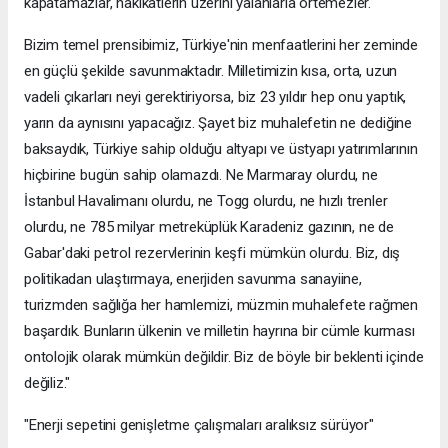
kapatamazlar, hakikatlerin üzerini yalanlarla örtemezler.
Bizim temel prensibimiz, Türkiye'nin menfaatlerini her zeminde
en güçlü şekilde savunmaktadır. Milletimizin kısa, orta, uzun
vadeli çıkarları neyi gerektiriyorsa, biz 23 yıldır hep onu yaptık,
yarın da aynısını yapacağız. Şayet biz muhalefetin ne dediğine
baksaydık, Türkiye sahip olduğu altyapı ve üstyapı yatırımlarının
hiçbirine bugün sahip olamazdı. Ne Marmaray olurdu, ne
İstanbul Havalimanı olurdu, ne Togg olurdu, ne hızlı trenler
olurdu, ne 785 milyar metreküplük Karadeniz gazının, ne de
Gabar'daki petrol rezervlerinin keşfi mümkün olurdu. Biz, dış
politikadan ulaştırmaya, enerjiden savunma sanayiine,
turizmden sağlığa her hamlemizi, müzmin muhalefete rağmen
başardık. Bunların ülkenin ve milletin hayrına bir cümle kurması
ontolojik olarak mümkün değildir. Biz de böyle bir beklenti içinde
değiliz."
"Enerji sepetini genişletme çalışmaları aralıksız sürüyor"