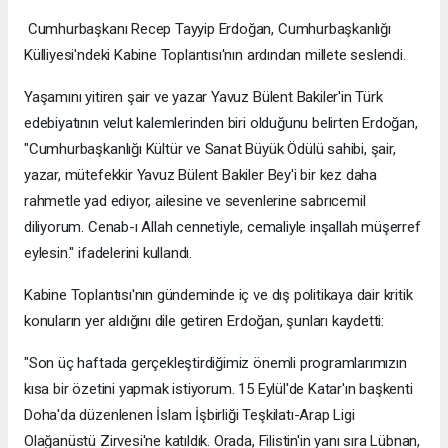
Cumhurbaşkanı Recep Tayyip Erdoğan, Cumhurbaşkanlığı
Külliyesi'ndeki Kabine Toplantısı'nın ardından millete seslendi.
Yaşamını yitiren şair ve yazar Yavuz Bülent Bakiler'in Türk
edebiyatının velut kalemlerinden biri olduğunu belirten Erdoğan,
"Cumhurbaşkanlığı Kültür ve Sanat Büyük Ödülü sahibi, şair,
yazar, mütefekkir Yavuz Bülent Bakiler Bey'i bir kez daha
rahmetle yad ediyor, ailesine ve sevenlerine sabrıcemil
diliyorum. Cenab-ı Allah cennetiyle, cemaliyle inşallah müşerref
eylesin." ifadelerini kullandı.
Kabine Toplantısı'nın gündeminde iç ve dış politikaya dair kritik
konuların yer aldığını dile getiren Erdoğan, şunları kaydetti:
"Son üç haftada gerçekleştirdiğimiz önemli programlarımızın
kısa bir özetini yapmak istiyorum. 15 Eylül'de Katar'ın başkenti
Doha'da düzenlenen İslam İşbirliği Teşkilatı-Arap Ligi
Olağanüstü Zirvesi'ne katıldık. Orada, Filistin'in yanı sıra Lübnan,