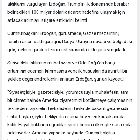
aldıklarını vurgulayan Erdoğan, Trump'ın ilk döneminde beraber
belirledikleri 100 milyar dolarlık ticaret hedefine ulaşmak için
atılacak adımları istişare ettiklerini belirtti.
Cumhurbaşkanı Erdoğan, görüşmede, Gazze mezalimini,
İsrail’in artan saldırganlığını, Rusya-Ukrayna savaşı ve bölgedeki
gelişmelerin gündemlerinin üst sırasında olduğunu vurguladı.
Suriye'deki istikrarın muhafazası ve Orta Doğu'da barış
ortamının egemen kılınmasına yönelik hususları da ayrıntılı bir
şekilde değerlendirdiklerini anlatan Erdoğan, şunları kaydetti:
"Siyasetçisiyle, gazetecisiyle, yorumcusuyla muhalefetin, tam
bir cinnet halinde Amerika ziyaretimizi kötülemeye çalışmasının
tek nedeni, ziyaretin fevkaladenin fevkinde başarılı geçmesidir.
Onlar başka şeyler bekliyorlardı ama hevesleri kursaklarında
kaldı. Hayal kırıklığına uğradılar, şimdi bunun öfkesiyle sağa sola
saldırıyorlar. Ama ne yapsalar beyhude. Güneşi balçıkla