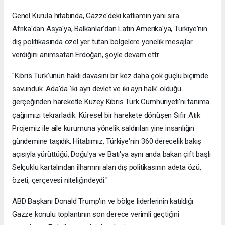
Genel Kurula hitabında, Gazze'deki katliamın yanı sıra
Afrika'dan Asya'ya, Balkanlar'dan Latin Amerika'ya, Türkiye'nin
dış politikasında özel yer tutan bölgelere yönelik mesajlar
verdiğini anımsatan Erdoğan, şöyle devam etti:
"Kıbrıs Türk'ünün haklı davasını bir kez daha çok güçlü biçimde
savunduk. Ada'da 'iki ayrı devlet ve iki ayrı halk' olduğu
gerçeğinden hareketle Kuzey Kıbrıs Türk Cumhuriyeti'ni tanıma
çağrımızı tekrarladık. Küresel bir harekete dönüşen Sıfır Atık
Projemiz ile aile kurumuna yönelik saldırıları yine insanlığın
gündemine taşıdık. Hitabımız, Türkiye'nin 360 derecelik bakış
açısıyla yürüttüğü, Doğu'ya ve Batı'ya aynı anda bakan çift başlı
Selçuklu kartalından ilhamını alan dış politikasının adeta özü,
özeti, çerçevesi niteliğindeydi."
ABD Başkanı Donald Trump'ın ve bölge liderlerinin katıldığı
Gazze konulu toplantının son derece verimli geçtiğini