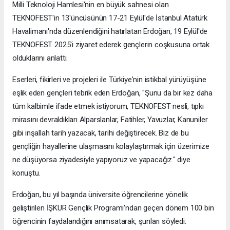
Milli Teknoloji Hamlesi'nin en büyük sahnesi olan
TEKNOFEST'in 13'üncüsünün 17-21 Eylül'de İstanbul Atatürk
Havalimanı'nda düzenlendiğini hatırlatan Erdoğan, 19 Eylül'de
TEKNOFEST 2025'i ziyaret ederek gençlerin coşkusuna ortak
olduklarını anlattı.
Eserleri, fikirleri ve projeleri ile Türkiye'nin istikbal yürüyüşüne
eşlik eden gençleri tebrik eden Erdoğan, "Şunu da bir kez daha
tüm kalbimle ifade etmek istiyorum, TEKNOFEST nesli, tıpkı
mirasını devraldıkları Alparslanlar, Fatihler, Yavuzlar, Kanuniler
gibi inşallah tarih yazacak, tarihi değiştirecek. Biz de bu
gençliğin hayallerine ulaşmasını kolaylaştırmak için üzerimize
ne düşüyorsa ziyadesiyle yapıyoruz ve yapacağız." diye
konuştu.
Erdoğan, bu yıl başında üniversite öğrencilerine yönelik
geliştirilen İŞKUR Gençlik Programı'ndan geçen dönem 100 bin
öğrencinin faydalandığını anımsatarak, şunları söyledi: