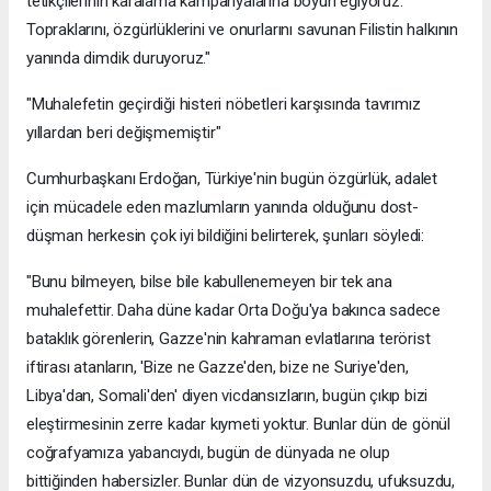
tetikçilerinin karalama kampanyalarına boyun eğiyoruz.
Topraklarını, özgürlüklerini ve onurlarını savunan Filistin halkının
yanında dimdik duruyoruz."
"Muhalefetin geçirdiği histeri nöbetleri karşısında tavrımız
yıllardan beri değişmemiştir"
Cumhurbaşkanı Erdoğan, Türkiye'nin bugün özgürlük, adalet
için mücadele eden mazlumların yanında olduğunu dost-
düşman herkesin çok iyi bildiğini belirterek, şunları söyledi:
"Bunu bilmeyen, bilse bile kabullenemeyen bir tek ana
muhalefettir. Daha düne kadar Orta Doğu'ya bakınca sadece
bataklık görenlerin, Gazze'nin kahraman evlatlarına terörist
iftirası atanların, 'Bize ne Gazze'den, bize ne Suriye'den,
Libya'dan, Somali'den' diyen vicdansızların, bugün çıkıp bizi
eleştirmesinin zerre kadar kıymeti yoktur. Bunlar dün de gönül
coğrafyamıza yabancıydı, bugün de dünyada ne olup
bittiğinden habersizler. Bunlar dün de vizyonsuzdu, ufuksuzdu,