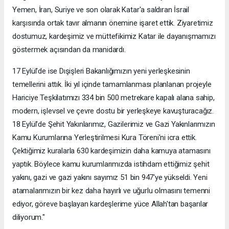
Yemen, İran, Suriye ve son olarak Katar'a saldıran İsrail
karşısında ortak tavır almanın önemine işaret ettik. Ziyaretimiz
dostumuz, kardeşimiz ve müttefikimiz Katar ile dayanışmamızı
göstermek açısından da manidardı.
17 Eylül'de ise Dışişleri Bakanlığımızın yeni yerleşkesinin
temellerini attık. İki yıl içinde tamamlanması planlanan projeyle
Hariciye Teşkilatımızı 334 bin 500 metrekare kapalı alana sahip,
modern, işlevsel ve çevre dostu bir yerleşkeye kavuşturacağız.
18 Eylül'de Şehit Yakınlarımız, Gazilerimiz ve Gazi Yakınlarımızın
Kamu Kurumlarına Yerleştirilmesi Kura Töreni'ni icra ettik.
Çektiğimiz kuralarla 630 kardeşimizin daha kamuya atamasını
yaptık. Böylece kamu kurumlarımızda istihdam ettiğimiz şehit
yakını, gazi ve gazi yakını sayımız 51 bin 947'ye yükseldi. Yeni
atamalarımızın bir kez daha hayırlı ve uğurlu olmasını temenni
ediyor, göreve başlayan kardeşlerime yüce Allah'tan başarılar
diliyorum."