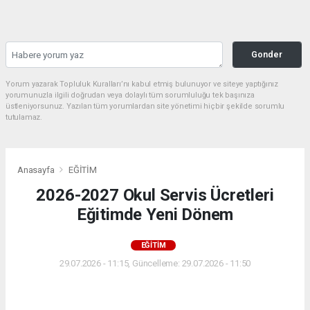
Gonder
Yorum yazarak Topluluk Kuralları’nı kabul etmiş bulunuyor ve siteye yaptığınız
yorumunuzla ilgili doğrudan veya dolaylı tüm sorumluluğu tek başınıza
üstleniyorsunuz. Yazılan tüm yorumlardan site yönetimi hiçbir şekilde sorumlu
tutulamaz.
Anasayfa
EĞİTİM
2026-2027 Okul Servis Ücretleri
Eğitimde Yeni Dönem
EĞİTİM
29.07.2026 - 11:15, Güncelleme: 29.07.2026 - 11:50