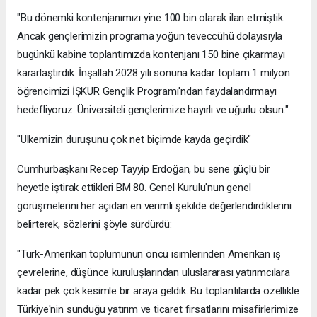
"Bu dönemki kontenjanımızı yine 100 bin olarak ilan etmiştik.
Ancak gençlerimizin programa yoğun teveccühü dolayısıyla
bugünkü kabine toplantımızda kontenjanı 150 bine çıkarmayı
kararlaştırdık. İnşallah 2028 yılı sonuna kadar toplam 1 milyon
öğrencimizi İŞKUR Gençlik Programı'ndan faydalandırmayı
hedefliyoruz. Üniversiteli gençlerimize hayırlı ve uğurlu olsun."
"Ülkemizin duruşunu çok net biçimde kayda geçirdik"
Cumhurbaşkanı Recep Tayyip Erdoğan, bu sene güçlü bir
heyetle iştirak ettikleri BM 80. Genel Kurulu'nun genel
görüşmelerini her açıdan en verimli şekilde değerlendirdiklerini
belirterek, sözlerini şöyle sürdürdü:
"Türk-Amerikan toplumunun öncü isimlerinden Amerikan iş
çevrelerine, düşünce kuruluşlarından uluslararası yatırımcılara
kadar pek çok kesimle bir araya geldik. Bu toplantılarda özellikle
Türkiye'nin sunduğu yatırım ve ticaret fırsatlarını misafirlerimize