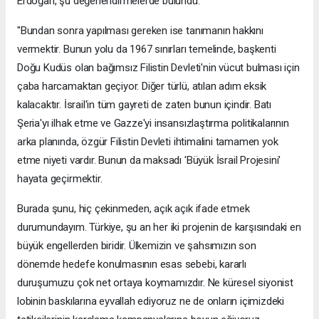
Erdoğan, şu değerlendirmelerde bulundu:
"Bundan sonra yapılması gereken ise tanımanın hakkını
vermektir. Bunun yolu da 1967 sınırları temelinde, başkenti
Doğu Kudüs olan bağımsız Filistin Devleti'nin vücut bulması için
çaba harcamaktan geçiyor. Diğer türlü, atılan adım eksik
kalacaktır. İsrail'in tüm gayreti de zaten bunun içindir. Batı
Şeria'yı ilhak etme ve Gazze'yi insansızlaştırma politikalarının
arka planında, özgür Filistin Devleti ihtimalini tamamen yok
etme niyeti vardır. Bunun da maksadı 'Büyük İsrail Projesini'
hayata geçirmektir.
Burada şunu, hiç çekinmeden, açık açık ifade etmek
durumundayım. Türkiye, şu an her iki projenin de karşısındaki en
büyük engellerden biridir. Ülkemizin ve şahsımızın son
dönemde hedefe konulmasının esas sebebi, kararlı
duruşumuzu çok net ortaya koymamızdır. Ne küresel siyonist
lobinin baskılarına eyvallah ediyoruz ne de onların içimizdeki