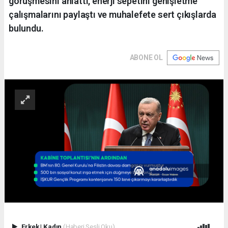
görüşmesini anlattı, enerji sepetini genişletme
çalışmalarını paylaştı ve muhalefete sert çıkışlarda
bulundu.
ABONE OL
Erkek
|
Kadın
(Haberi Sesli Oku)