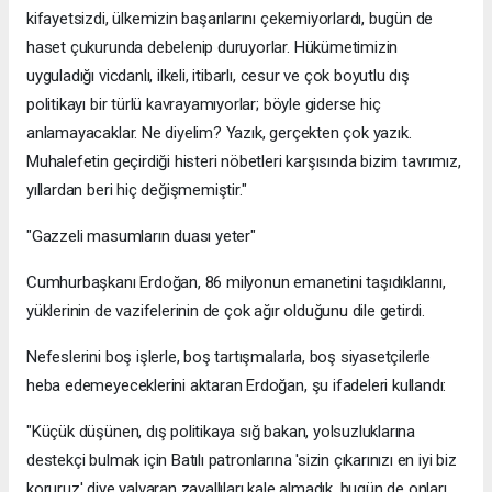
kifayetsizdi, ülkemizin başarılarını çekemiyorlardı, bugün de
haset çukurunda debelenip duruyorlar. Hükümetimizin
uyguladığı vicdanlı, ilkeli, itibarlı, cesur ve çok boyutlu dış
politikayı bir türlü kavrayamıyorlar; böyle giderse hiç
anlamayacaklar. Ne diyelim? Yazık, gerçekten çok yazık.
Muhalefetin geçirdiği histeri nöbetleri karşısında bizim tavrımız,
yıllardan beri hiç değişmemiştir."
"Gazzeli masumların duası yeter"
Cumhurbaşkanı Erdoğan, 86 milyonun emanetini taşıdıklarını,
yüklerinin de vazifelerinin de çok ağır olduğunu dile getirdi.
Nefeslerini boş işlerle, boş tartışmalarla, boş siyasetçilerle
heba edemeyeceklerini aktaran Erdoğan, şu ifadeleri kullandı:
"Küçük düşünen, dış politikaya sığ bakan, yolsuzluklarına
destekçi bulmak için Batılı patronlarına 'sizin çıkarınızı en iyi biz
koruruz' diye yalvaran zavallıları kale almadık, bugün de onları