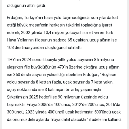
olduğunun altını çizdi.
Erdoğan, Türkiye'nin hava yolu taşımacılığında son yıllarda kat
ettiği büyük mesafenin herkesin takdirini topladığına işaret
ederek, 2002 yılında 10,4 milyon yolcuya hizmet veren Türk
Hava Yollarının filosunun sadece 65 uçaktan, uçuş ağının ise
103 destinasyondan oluştuğunu hatırlattı.
THY'nin 2024 sonu itibarıyla yıllık yolcu sayısının 85 milyona
ulaşırken filo büyüklüğünün 470'in üzerine çıktığını, uçuş ağının
ise 350 destinasyona yükseldiğini belirten Erdoğan, "Böylece
yolcu sayısında 8 kattan fazla, uçak sayısında 7 kata yakın,
uçuş noktasında ise 3 katı aşan bir artış yaşanmıştır.
Şirketimizin 2025 hedefi ise 90 milyonun üzerinde yolcu
taşımaktır. Filoya 2006'da 100'üncü, 2012'de 200'üncü, 2016'da
300'üncü, 2023 yılında 400'üncü uçak katılmıştır. 500'üncü uçak
da önümüzdeki aylarda filoya dahil olacaktır." ifadelerini kullandı.