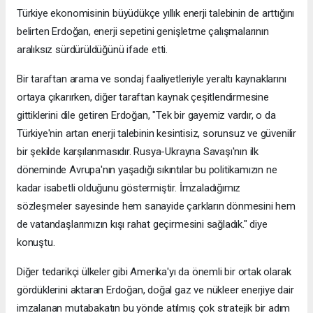
Türkiye ekonomisinin büyüdükçe yıllık enerji talebinin de arttığını
belirten Erdoğan, enerji sepetini genişletme çalışmalarının
aralıksız sürdürüldüğünü ifade etti.
Bir taraftan arama ve sondaj faaliyetleriyle yeraltı kaynaklarını
ortaya çıkarırken, diğer taraftan kaynak çeşitlendirmesine
gittiklerini dile getiren Erdoğan, "Tek bir gayemiz vardır, o da
Türkiye'nin artan enerji talebinin kesintisiz, sorunsuz ve güvenilir
bir şekilde karşılanmasıdır. Rusya-Ukrayna Savaşı'nın ilk
döneminde Avrupa'nın yaşadığı sıkıntılar bu politikamızın ne
kadar isabetli olduğunu göstermiştir. İmzaladığımız
sözleşmeler sayesinde hem sanayide çarkların dönmesini hem
de vatandaşlarımızın kışı rahat geçirmesini sağladık." diye
konuştu.
Diğer tedarikçi ülkeler gibi Amerika'yı da önemli bir ortak olarak
gördüklerini aktaran Erdoğan, doğal gaz ve nükleer enerjiye dair
imzalanan mutabakatın bu yönde atılmış çok stratejik bir adım