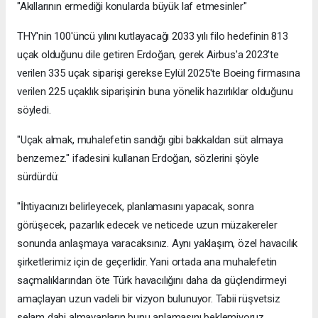
"Akıllarının ermediği konularda büyük laf etmesinler"
THY'nin 100'üncü yılını kutlayacağı 2033 yılı filo hedefinin 813
uçak olduğunu dile getiren Erdoğan, gerek Airbus'a 2023'te
verilen 335 uçak siparişi gerekse Eylül 2025'te Boeing firmasına
verilen 225 uçaklık siparişinin buna yönelik hazırlıklar olduğunu
söyledi.
"Uçak almak, muhalefetin sandığı gibi bakkaldan süt almaya
benzemez." ifadesini kullanan Erdoğan, sözlerini şöyle
sürdürdü:
"İhtiyacınızı belirleyecek, planlamasını yapacak, sonra
görüşecek, pazarlık edecek ve neticede uzun müzakereler
sonunda anlaşmaya varacaksınız. Aynı yaklaşım, özel havacılık
şirketlerimiz için de geçerlidir. Yani ortada ana muhalefetin
saçmalıklarından öte Türk havacılığını daha da güçlendirmeyi
amaçlayan uzun vadeli bir vizyon bulunuyor. Tabii rüşvetsiz
selam dahi almayanların bunu anlamasını beklemiyoruz.