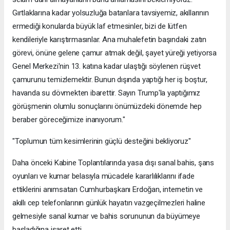
Gırtlaklarına kadar yolsuzluğa batanlara tavsiyemiz, akıllarının
ermediği konularda büyük laf etmesinler, bizi de lütfen
kendileriyle karıştırmasınlar. Ana muhalefetin başındaki zatın
görevi, önüne gelene çamur atmak değil, şayet yüreği yetiyorsa
Genel Merkezi'nin 13. katına kadar ulaştığı söylenen rüşvet
çamurunu temizlemektir. Bunun dışında yaptığı her iş boştur,
havanda su dövmekten ibarettir. Sayın Trump'la yaptığımız
görüşmenin olumlu sonuçlarını önümüzdeki dönemde hep
beraber göreceğimize inanıyorum."
"Toplumun tüm kesimlerinin güçlü desteğini bekliyoruz"
Daha önceki Kabine Toplantılarında yasa dışı sanal bahis, şans
oyunları ve kumar belasıyla mücadele kararlılıklarını ifade
ettiklerini anımsatan Cumhurbaşkanı Erdoğan, internetin ve
akıllı cep telefonlarının günlük hayatın vazgeçilmezleri haline
gelmesiyle sanal kumar ve bahis sorununun da büyümeye
başladığına işaret etti.