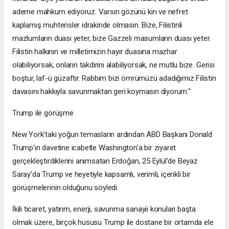
ademe mahkum ediyoruz. Varsın gözünü kin ve nefret
kaplamış muhterisler idrakinde olmasın. Bize, Filistinli
mazlumların duası yeter, bize Gazzeli masumların duası yeter.
Filistin halkının ve milletimizin hayır duasına mazhar
olabiliyorsak, onların takdirini alabiliyorsak, ne mutlu bize. Gerisi
boştur, laf-ü güzaftır. Rabbim bizi ömrümüzü adadığımız Filistin
davasını hakkıyla savunmaktan geri koymasın diyorum."
Trump ile görüşme
New York'taki yoğun temasların ardından ABD Başkanı Donald
Trump'ın davetine icabetle Washington'a bir ziyaret
gerçekleştirdiklerini anımsatan Erdoğan, 25 Eylül'de Beyaz
Saray'da Trump ve heyetiyle kapsamlı, verimli, içerikli bir
görüşmelerinin olduğunu söyledi.
İkili ticaret, yatırım, enerji, savunma sanayii konuları başta
olmak üzere, birçok hususu Trump ile dostane bir ortamda ele