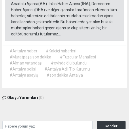
Anadolu Ajansı (AA), İhlas Haber Ajansı (İHA), Demirören
Haber Ajansı (DHA) ve diğer ajanslar tarafından eklenen tüm
haberler, sitemizin editörlerinin müdahalesi olmadan ajans
kanallarından çekilmektedir. Bu haberlerde yer alan hukuki
muhataplar haberi geçen ajanslar olup sitemizin hiç bir
editörü sorumlu tutulamaz...
#Antalya haber
#Kaleiçi haberleri
#Muratpaşa son dakika
#Tuzcular Mahallesi
#Alman vatandaşı
#evinde ölü bulundu
#Antalya polisi
#Antalya Adli Tıp Kurumu
#Antalya asayiş
#son dakika Antalya
Okuyu Yorumları
(0)
Gonder