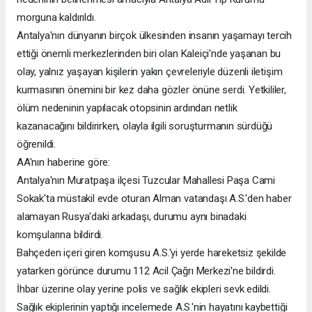
morguna kaldırıldı.
Antalya'nın dünyanın birçok ülkesinden insanın yaşamayı tercih
ettiği önemli merkezlerinden biri olan Kaleiçi'nde yaşanan bu
olay, yalnız yaşayan kişilerin yakın çevreleriyle düzenli iletişim
kurmasının önemini bir kez daha gözler önüne serdi. Yetkililer,
ölüm nedeninin yapılacak otopsinin ardından netlik
kazanacağını bildirirken, olayla ilgili soruşturmanın sürdüğü
öğrenildi.
AA'nın haberine göre:
Antalya'nın Muratpaşa ilçesi Tuzcular Mahallesi Paşa Cami
Sokak'ta müstakil evde oturan Alman vatandaşı A.S.'den haber
alamayan Rusya'daki arkadaşı, durumu aynı binadaki
komşularına bildirdi.
Bahçeden içeri giren komşusu A.S.'yi yerde hareketsiz şekilde
yatarken görünce durumu 112 Acil Çağrı Merkezi'ne bildirdi.
İhbar üzerine olay yerine polis ve sağlık ekipleri sevk edildi.
Sağlık ekiplerinin yaptığı incelemede A.S.'nin hayatını kaybettiği