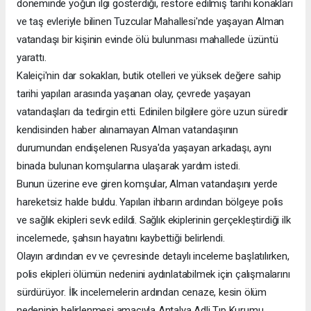
döneminde yoğun ilgi gösterdiği, restore edilmiş tarihi konakları
ve taş evleriyle bilinen Tuzcular Mahallesi'nde yaşayan Alman
vatandaşı bir kişinin evinde ölü bulunması mahallede üzüntü
yarattı.
Kaleiçi'nin dar sokakları, butik otelleri ve yüksek değere sahip
tarihi yapıları arasında yaşanan olay, çevrede yaşayan
vatandaşları da tedirgin etti. Edinilen bilgilere göre uzun süredir
kendisinden haber alınamayan Alman vatandaşının
durumundan endişelenen Rusya'da yaşayan arkadaşı, aynı
binada bulunan komşularına ulaşarak yardım istedi.
Bunun üzerine eve giren komşular, Alman vatandaşını yerde
hareketsiz halde buldu. Yapılan ihbarın ardından bölgeye polis
ve sağlık ekipleri sevk edildi. Sağlık ekiplerinin gerçekleştirdiği ilk
incelemede, şahsın hayatını kaybettiği belirlendi.
Olayın ardından ev ve çevresinde detaylı inceleme başlatılırken,
polis ekipleri ölümün nedenini aydınlatabilmek için çalışmalarını
sürdürüyor. İlk incelemelerin ardından cenaze, kesin ölüm
nedeninin belirlenmesi amacıyla Antalya Adli Tıp Kurumu