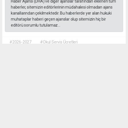
Haber Ajansı (DHA) ve diğer ajanslar tarafından eklenen tüm
haberler, sitemizin editörlerinin müdahalesi olmadan ajans
kanallarından çekilmektedir. Bu haberlerde yer alan hukuki
muhataplar haberi geçen ajanslar olup sitemizin hiç bir
editörü sorumlu tutulamaz...
#2026-2027
#Okul Servis Ücretleri
#Eğitimde Yeni Dönem
Dilber KÖSE
dilber@kalpgazetesi.com
Okuyu Yorumları
(0)