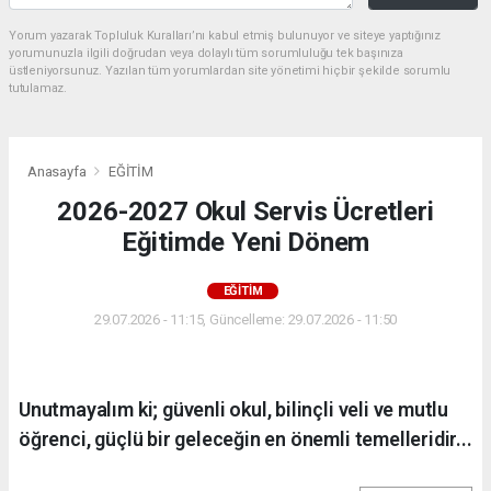
Yorum yazarak Topluluk Kuralları’nı kabul etmiş bulunuyor ve siteye yaptığınız
yorumunuzla ilgili doğrudan veya dolaylı tüm sorumluluğu tek başınıza
üstleniyorsunuz. Yazılan tüm yorumlardan site yönetimi hiçbir şekilde sorumlu
tutulamaz.
Anasayfa
EĞİTİM
2026-2027 Okul Servis Ücretleri
Eğitimde Yeni Dönem
EĞİTİM
29.07.2026 - 11:15, Güncelleme: 29.07.2026 - 11:50
Unutmayalım ki; güvenli okul, bilinçli veli ve mutlu
öğrenci, güçlü bir geleceğin en önemli temelleridir...