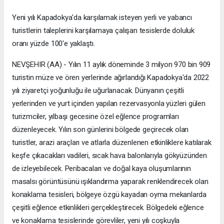
Yeni yılı Kapadokya'da karşılamak isteyen yerli ve yabancı
turistlerin taleplerini karşılamaya çalışan tesislerde doluluk
oranı yüzde 100'e yaklaştı.
NEVŞEHIR (AA) - Yılın 11 aylık döneminde 3 milyon 970 bin 909
turistin müze ve ören yerlerinde ağırlandığı Kapadokya'da 2022
yılı ziyaretçi yoğunluğu ile uğurlanacak. Dünyanın çeşitli
yerlerinden ve yurt içinden yapılan rezervasyonla yüzleri gülen
turizmciler, yılbaşı gecesine özel eğlence programları
düzenleyecek. Yılın son günlerini bölgede geçirecek olan
turistler, arazi araçları ve atlarla düzenlenen etkinliklere katılarak
keşfe çıkacakları vadileri, sıcak hava balonlarıyla gökyüzünden
de izleyebilecek. Peribacaları ve doğal kaya oluşumlarının
masalsı görüntüsünü ışıklandırma yaparak renklendirecek olan
konaklama tesisleri, bölgeye özgü kayadan oyma mekanlarda
çeşitli eğlence etkinlikleri gerçekleştirecek. Bölgedeki eğlence
ve konaklama tesislerinde görevliler, yeni yılı coşkuyla