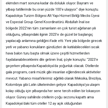
ekimden mart sonuna kadar da doluluk oluyor. Bayram ve
yılbaşı tatillerinde bu oran yüzde 100'e ulaşıyor." diye konuştu.
Kapadokya Turizm Bölgesi Alt Yapı Hizmet Birliği Meclis Üyesi
ve Especial Group Genel Koordinatörü Abdullah İnal ise
bölgede 2022'nin tüm zamanların en çok turist ağırlanan yılı
olduğunu, yılbaşındaki ilginin 2023'e de güzel bir başlangıç
yapılacağı anlamına geldiğini ifade etti. Yeni yıla bölgede girecek
yerli ve yabancı konukların gündüzleri de katılabilecekleri sıcak
hava balon turu başta olmak üzere çeşitli hizmetlerden
faydalanabileceklerini dile getiren İnal, şöyle konuştu: "2023'e
geçerken yılbaşında Kapadokya'da yoğunluk olacak. Otellerde
gala programı, canlı müzik gibi insanları eğlendirecek aktiviteler
mevcut. Yabancı misafirlerimiz ağırlıklı olarak Meksika, Brezilya,
Kolombiya gibi Latin ülkelerinden geliyor. Kapadokya'ya ulaşım
kolay olduğu için yılbaşında her sene tercih edilen bir lokasyon
oluyor. Güney sahilinde otellerin çoğu sezonu kapattı ama
Kapadokya'daki tüm oteller 12 ay açık olduğundan