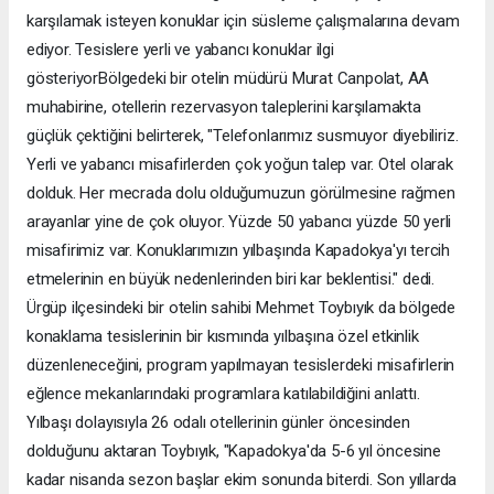
karşılamak isteyen konuklar için süsleme çalışmalarına devam
ediyor. Tesislere yerli ve yabancı konuklar ilgi
gösteriyorBölgedeki bir otelin müdürü Murat Canpolat, AA
muhabirine, otellerin rezervasyon taleplerini karşılamakta
güçlük çektiğini belirterek, "Telefonlarımız susmuyor diyebiliriz.
Yerli ve yabancı misafirlerden çok yoğun talep var. Otel olarak
dolduk. Her mecrada dolu olduğumuzun görülmesine rağmen
arayanlar yine de çok oluyor. Yüzde 50 yabancı yüzde 50 yerli
misafirimiz var. Konuklarımızın yılbaşında Kapadokya'yı tercih
etmelerinin en büyük nedenlerinden biri kar beklentisi." dedi.
Ürgüp ilçesindeki bir otelin sahibi Mehmet Toybıyık da bölgede
konaklama tesislerinin bir kısmında yılbaşına özel etkinlik
düzenleneceğini, program yapılmayan tesislerdeki misafirlerin
eğlence mekanlarındaki programlara katılabildiğini anlattı.
Yılbaşı dolayısıyla 26 odalı otellerinin günler öncesinden
dolduğunu aktaran Toybıyık, "Kapadokya'da 5-6 yıl öncesine
kadar nisanda sezon başlar ekim sonunda biterdi. Son yıllarda