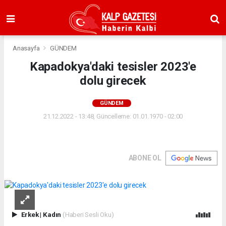
Anasayfa
GÜNDEM
Kapadokya'daki tesisler 2023'e
dolu girecek
GÜNDEM
21.12.2022 - 13:48, Güncelleme: 01.01.1970 - 02:00
ABONE OL
Erkek
|
Kadın
(Haberi Sesli Oku)