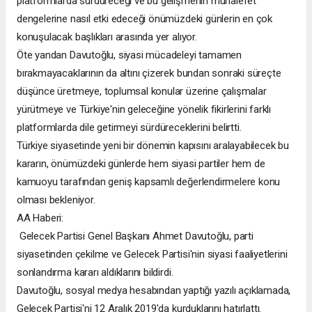
platformlarda sürdüreceği ve bu gelişmenin muhalefet
dengelerine nasıl etki edeceği önümüzdeki günlerin en çok
konuşulacak başlıkları arasında yer alıyor.
Öte yandan Davutoğlu, siyasi mücadeleyi tamamen
bırakmayacaklarının da altını çizerek bundan sonraki süreçte
düşünce üretmeye, toplumsal konular üzerine çalışmalar
yürütmeye ve Türkiye'nin geleceğine yönelik fikirlerini farklı
platformlarda dile getirmeyi sürdüreceklerini belirtti.
Türkiye siyasetinde yeni bir dönemin kapısını aralayabilecek bu
kararın, önümüzdeki günlerde hem siyasi partiler hem de
kamuoyu tarafından geniş kapsamlı değerlendirmelere konu
olması bekleniyor.
AA Haberi:
Gelecek Partisi Genel Başkanı Ahmet Davutoğlu, parti
siyasetinden çekilme ve Gelecek Partisi'nin siyasi faaliyetlerini
sonlandırma kararı aldıklarını bildirdi.
Davutoğlu, sosyal medya hesabından yaptığı yazılı açıklamada,
Gelecek Partisi'ni 12 Aralık 2019'da kurduklarını hatırlattı.