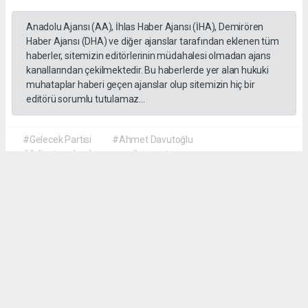
Anadolu Ajansı (AA), İhlas Haber Ajansı (İHA), Demirören
Haber Ajansı (DHA) ve diğer ajanslar tarafından eklenen tüm
haberler, sitemizin editörlerinin müdahalesi olmadan ajans
kanallarından çekilmektedir. Bu haberlerde yer alan hukuki
muhataplar haberi geçen ajanslar olup sitemizin hiç bir
editörü sorumlu tutulamaz...
#Gelecek Partisi
#Ahmet Davutoğlu
#faliyet sonlandırma
#siyaset
Okuyu Yorumları
(0)
Gonder
Yorum yazarak Topluluk Kuralları’nı kabul etmiş bulunuyor ve siteye yaptığınız
yorumunuzla ilgili doğrudan veya dolaylı tüm sorumluluğu tek başınıza