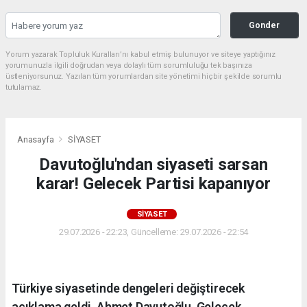
Gonder
Yorum yazarak Topluluk Kuralları’nı kabul etmiş bulunuyor ve siteye yaptığınız
yorumunuzla ilgili doğrudan veya dolaylı tüm sorumluluğu tek başınıza
üstleniyorsunuz. Yazılan tüm yorumlardan site yönetimi hiçbir şekilde sorumlu
tutulamaz.
Anasayfa
SİYASET
Davutoğlu'ndan siyaseti sarsan
karar! Gelecek Partisi kapanıyor
SİYASET
29.07.2026 - 22:23, Güncelleme: 29.07.2026 - 22:54
Türkiye siyasetinde dengeleri değiştirecek
açıklama geldi. Ahmet Davutoğlu, Gelecek