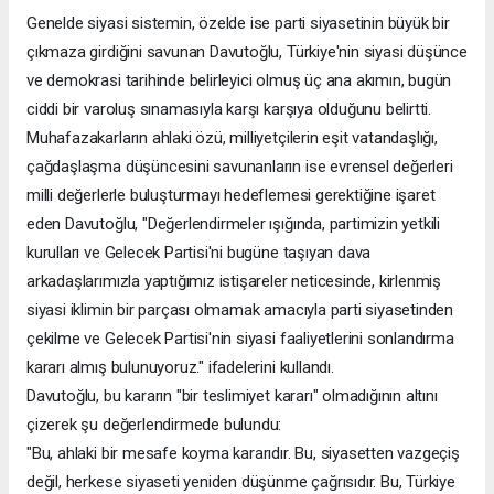
Genelde siyasi sistemin, özelde ise parti siyasetinin büyük bir
çıkmaza girdiğini savunan Davutoğlu, Türkiye'nin siyasi düşünce
ve demokrasi tarihinde belirleyici olmuş üç ana akımın, bugün
ciddi bir varoluş sınamasıyla karşı karşıya olduğunu belirtti.
Muhafazakarların ahlaki özü, milliyetçilerin eşit vatandaşlığı,
çağdaşlaşma düşüncesini savunanların ise evrensel değerleri
milli değerlerle buluşturmayı hedeflemesi gerektiğine işaret
eden Davutoğlu, "Değerlendirmeler ışığında, partimizin yetkili
kurulları ve Gelecek Partisi'ni bugüne taşıyan dava
arkadaşlarımızla yaptığımız istişareler neticesinde, kirlenmiş
siyasi iklimin bir parçası olmamak amacıyla parti siyasetinden
çekilme ve Gelecek Partisi'nin siyasi faaliyetlerini sonlandırma
kararı almış bulunuyoruz." ifadelerini kullandı.
Davutoğlu, bu kararın "bir teslimiyet kararı" olmadığının altını
çizerek şu değerlendirmede bulundu:
"Bu, ahlaki bir mesafe koyma kararıdır. Bu, siyasetten vazgeçiş
değil, herkese siyaseti yeniden düşünme çağrısıdır. Bu, Türkiye