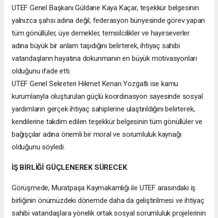
UTEF Genel Başkanı Güldane Kaya Kaçar, teşekkür belgesinin
yalnızca şahsı adına değil, federasyon bünyesinde görev yapan
tüm gönüllüler, üye dernekler, temsilcilikler ve hayırseverler
adına büyük bir anlam taşıdığını belirterek, ihtiyaç sahibi
vatandaşların hayatına dokunmanın en büyük motivasyonları
olduğunu ifade etti.
UTEF Genel Sekreteri Hikmet Kenan Yozgatlı ise kamu
kurumlarıyla oluşturulan güçlü koordinasyon sayesinde sosyal
yardımların gerçek ihtiyaç sahiplerine ulaştırıldığını belirterek,
kendilerine takdim edilen teşekkür belgesinin tüm gönüllüler ve
bağışçılar adına önemli bir moral ve sorumluluk kaynağı
olduğunu söyledi.
İŞ BİRLİĞİ GÜÇLENEREK SÜRECEK
Görüşmede, Muratpaşa Kaymakamlığı ile UTEF arasındaki iş
birliğinin önümüzdeki dönemde daha da geliştirilmesi ve ihtiyaç
sahibi vatandaşlara yönelik ortak sosyal sorumluluk projelerinin