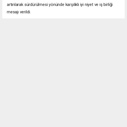
artırılarak sürdürülmesi yönünde karşılıklı iyi niyet ve iş birliği
mesajı verildi.
Samimi Pozitif bir atmosferde gerçekleşen ziyaret, günün
anısına çekilen hatıra fotoğrafıyla sona erdi.
ANTALYA HABERİ
Anadolu Ajansı (AA), İhlas Haber Ajansı (İHA), Demirören
Haber Ajansı (DHA) ve diğer ajanslar tarafından eklenen tüm
haberler, sitemizin editörlerinin müdahalesi olmadan ajans
kanallarından çekilmektedir. Bu haberlerde yer alan hukuki
muhataplar haberi geçen ajanslar olup sitemizin hiç bir