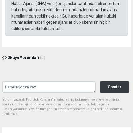
Haber Ajansı (DHA) ve diğer ajanslar tarafından eklenen tüm
haberler, sitemizin editörlerinin müdahalesi olmadan ajans
kanallarından çekilmektedir. Bu haberlerde yer alan hukuki
muhataplar haberi geçen ajanslar olup sitemizin hiç bir
editörü sorumlu tutulamaz...
Okuyu Yorumları
(0)
Gonder
Yorum yazarak Topluluk Kuralları’nı kabul etmiş bulunuyor ve siteye yaptığınız
yorumunuzla ilgili doğrudan veya dolaylı tüm sorumluluğu tek başınıza
üstleniyorsunuz. Yazılan tüm yorumlardan site yönetimi hiçbir şekilde sorumlu
tutulamaz.