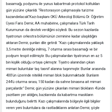
basamağı, podyumu ile yunus kabartmalı protokol koltukları
gün yüzüne çıkarıldı. "Restorasyon çalışmasıyla turizme
kazandırılacak"Kazı başkanı OKÜ Arkeoloji Bölümü Dr. Öğretim
Üyesi Faris Demir, AA muhabirine, çalışmalara Türk Tarih
Kurumunun da destek verdiğini söyledi. Bu sezon kazılarda
tiyatronun orkestra bölümünün zeminine kadar ulaşıldığını
aktaran Demir, şunları dile getirdi: "Kazı çalışmalarında yaklaşık
3,5 metre derinliğe inilmiş, 7 oturma sırası basamağı ve bir
podyum tespit edilmiştir. Bu çalışmalardan tiyatronun en az 5
bin kişilik olduğu ortaya çıkmıştır. Tiyatro alanından çıkan
mimari buluntular taş tasnif alanına taşınmıştır. Bunlar arasında
400'ün üzerinde nitelikli mimari blok bulunmaktadır. Bunların
244'ü oturma sırası, 150 kadarı da sahne binasına ait mimari
parçalardır." Demir, gün yüzüne çıkarılan mimari blokların 4'ünde
yazıtların yer aldığını, bazılarında da kabartma maskların
bulunduğunu belirtti. Kazı çalışmalarında bölgeyle ilgili bilgiler
veren yeni buluntulara da rastladıklarını anlatan Demir, şöyle