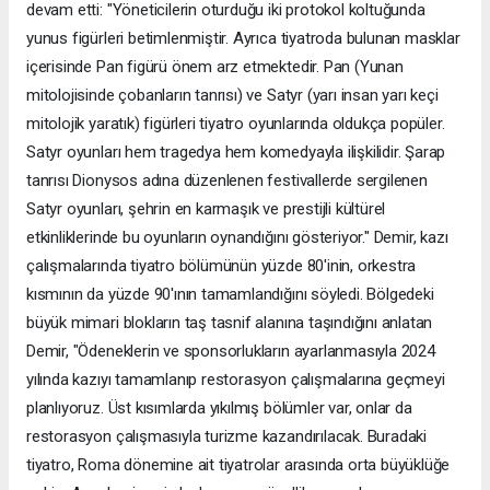
devam etti: "Yöneticilerin oturduğu iki protokol koltuğunda
yunus figürleri betimlenmiştir. Ayrıca tiyatroda bulunan masklar
içerisinde Pan figürü önem arz etmektedir. Pan (Yunan
mitolojisinde çobanların tanrısı) ve Satyr (yarı insan yarı keçi
mitolojik yaratık) figürleri tiyatro oyunlarında oldukça popüler.
Satyr oyunları hem tragedya hem komedyayla ilişkilidir. Şarap
tanrısı Dionysos adına düzenlenen festivallerde sergilenen
Satyr oyunları, şehrin en karmaşık ve prestijli kültürel
etkinliklerinde bu oyunların oynandığını gösteriyor." Demir, kazı
çalışmalarında tiyatro bölümünün yüzde 80'inin, orkestra
kısmının da yüzde 90'ının tamamlandığını söyledi. Bölgedeki
büyük mimari blokların taş tasnif alanına taşındığını anlatan
Demir, "Ödeneklerin ve sponsorlukların ayarlanmasıyla 2024
yılında kazıyı tamamlanıp restorasyon çalışmalarına geçmeyi
planlıyoruz. Üst kısımlarda yıkılmış bölümler var, onlar da
restorasyon çalışmasıyla turizme kazandırılacak. Buradaki
tiyatro, Roma dönemine ait tiyatrolar arasında orta büyüklüğe