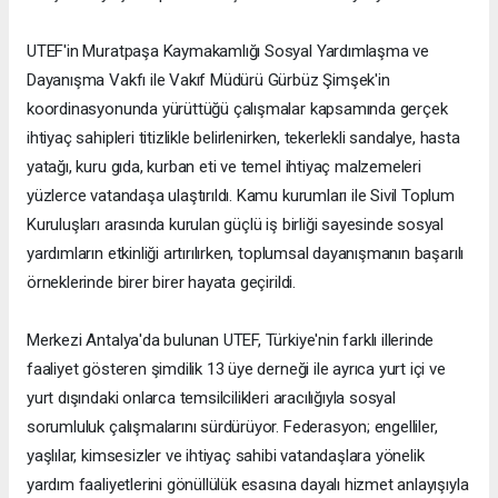
UTEF'in Muratpaşa Kaymakamlığı Sosyal Yardımlaşma ve
Dayanışma Vakfı ile Vakıf Müdürü Gürbüz Şimşek'in
koordinasyonunda yürüttüğü çalışmalar kapsamında gerçek
ihtiyaç sahipleri titizlikle belirlenirken, tekerlekli sandalye, hasta
yatağı, kuru gıda, kurban eti ve temel ihtiyaç malzemeleri
yüzlerce vatandaşa ulaştırıldı. Kamu kurumları ile Sivil Toplum
Kuruluşları arasında kurulan güçlü iş birliği sayesinde sosyal
yardımların etkinliği artırılırken, toplumsal dayanışmanın başarılı
örneklerinde birer birer hayata geçirildi.
Merkezi Antalya'da bulunan UTEF, Türkiye'nin farklı illerinde
faaliyet gösteren şimdilik 13 üye derneği ile ayrıca yurt içi ve
yurt dışındaki onlarca temsilcilikleri aracılığıyla sosyal
sorumluluk çalışmalarını sürdürüyor. Federasyon; engelliler,
yaşlılar, kimsesizler ve ihtiyaç sahibi vatandaşlara yönelik
yardım faaliyetlerini gönüllülük esasına dayalı hizmet anlayışıyla