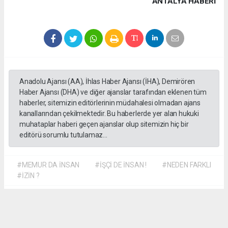
ANTALYA HABERİ
Anadolu Ajansı (AA), İhlas Haber Ajansı (İHA), Demirören
Haber Ajansı (DHA) ve diğer ajanslar tarafından eklenen tüm
haberler, sitemizin editörlerinin müdahalesi olmadan ajans
kanallarından çekilmektedir. Bu haberlerde yer alan hukuki
muhataplar haberi geçen ajanslar olup sitemizin hiç bir
editörü sorumlu tutulamaz...
#MEMUR DA İNSAN
#İŞÇİ DE İNSAN !
#NEDEN FARKLI
#İZİN ?