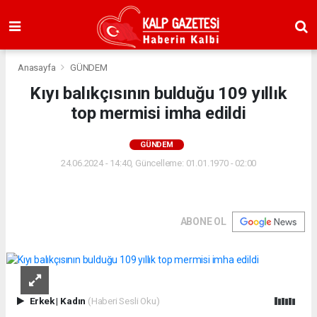
Anasayfa
GÜNDEM
Kıyı balıkçısının bulduğu 109 yıllık
top mermisi imha edildi
GÜNDEM
24.06.2024 - 14:40, Güncelleme: 01.01.1970 - 02:00
ABONE OL
Erkek
|
Kadın
(Haberi Sesli Oku)