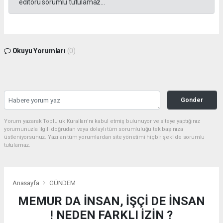
editörü sorumlu tutulamaz...
Okuyu Yorumları
(0)
Gonder
Yorum yazarak Topluluk Kuralları’nı kabul etmiş bulunuyor ve siteye yaptığınız
yorumunuzla ilgili doğrudan veya dolaylı tüm sorumluluğu tek başınıza
üstleniyorsunuz. Yazılan tüm yorumlardan site yönetimi hiçbir şekilde sorumlu
tutulamaz.
Anasayfa
GÜNDEM
MEMUR DA İNSAN, İŞÇİ DE İNSAN
! NEDEN FARKLI İZİN ?