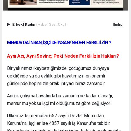
Erkek
|
Kadın
(Haberi Sesli Oku)
MEMUR DA İNSAN, İŞÇİ DE İNSAN ! NEDEN FARKLI İZİN ?
Aynı Acı, Aynı Sevinç; Peki Neden Farklı İzin Hakları?
Bir yakınımızı kaybettiğimizde, çocuğumuz dünyaya
geldiğinde ya da evlilik gibi hayatımızın en önemli
günlerinde hepimizin ortak ihtiyacı biraz zamandır.
Ancak çalışma hayatında bu zamanın ne kadar olacağı,
memur mu yoksa işçi mi olduğumuza göre değişiyor.
Ülkemizde memurlar 657 sayılı Devlet Memurları
Kanunu'na, işçiler ise 4857 sayılı İş Kanunu'na tabidir.
Bu nedenle izin hakları da birbirinden farklı düzenlenmiştir.