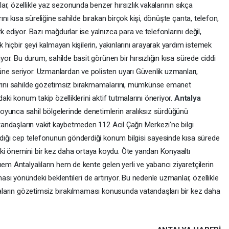
r, özellikle yaz sezonunda benzer hırsızlık vakalarının sıkça
rını kısa süreliğine sahilde bırakan birçok kişi, dönüşte çanta, telefon,
rk ediyor. Bazı mağdurlar ise yalnızca para ve telefonlarını değil,
k hiçbir şeyi kalmayan kişilerin, yakınlarını arayarak yardım istemek
iyor. Bu durum, sahilde basit görünen bir hırsızlığın kısa sürede ciddi
ne seriyor. Uzmanlardan ve polisten uyarı Güvenlik uzmanları,
larını sahilde gözetimsiz bırakmamalarını, mümkünse emanet
daki konum takip özelliklerini aktif tutmalarını öneriyor.
Antalya
oyunca sahil bölgelerinde denetimlerin aralıksız sürdüğünü
atandaşların vakit kaybetmeden 112 Acil Çağrı Merkezi'ne bilgi
aldığı cep telefonunun gönderdiği konum bilgisi sayesinde kısa sürede
ki önemini bir kez daha ortaya koydu. Öte yandan Konyaaltı
em Antalyalıların hem de kente gelen yerli ve yabancı ziyaretçilerin
ı yönündeki beklentileri de artırıyor. Bu nedenle uzmanlar, özellikle
şyaların gözetimsiz bırakılmaması konusunda vatandaşları bir kez daha