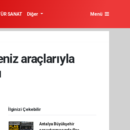
TÜR SANAT
Diğer
Menü
eniz araçlarıyla
ı
İlginizi Çekebilir
Antalya Büyükşehir