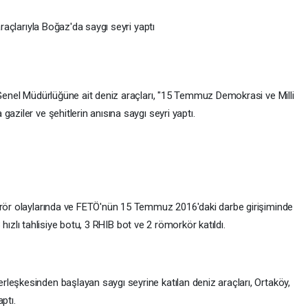
araçlarıyla Boğaz'da saygı seyri yaptı
 Genel Müdürlüğüne ait deniz araçları, "15 Temmuz Demokrasi ve Milli
aziler ve şehitlerin anısına saygı seyri yaptı.
erör olaylarında ve FETÖ'nün 15 Temmuz 2016'daki darbe girişiminde
 3 hızlı tahlisiye botu, 3 RHIB bot ve 2 römorkör katıldı.
leşkesinden başlayan saygı seyrine katılan deniz araçları, Ortaköy,
ptı.