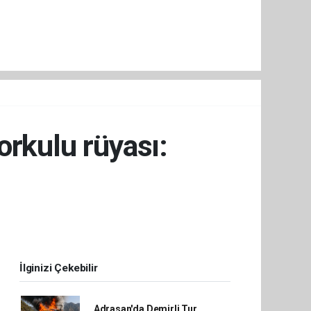
orkulu rüyası:
İlginizi Çekebilir
Adrasan'da Demirli Tur