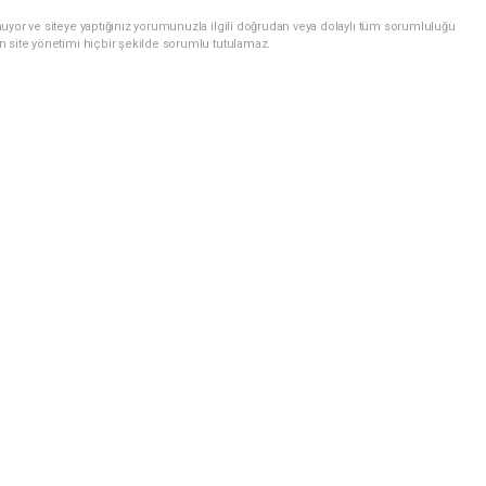
uyor ve siteye yaptığınız yorumunuzla ilgili doğrudan veya dolaylı tüm sorumluluğu
n site yönetimi hiçbir şekilde sorumlu tutulamaz.