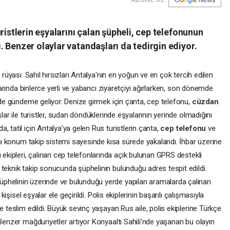
ristlerin eşyalarını çalan şüpheli, cep telefonunun
 Benzer olaylar vatandaşları da tedirgin ediyor.
 rüyası: Sahil hırsızları Antalya'nın en yoğun ve en çok tercih edilen
ylarında binlerce yerli ve yabancı ziyaretçiyi ağırlarken, son dönemde
e de gündeme geliyor. Denize girmek için çanta, cep telefonu,
cüzdan
lar ile turistler, sudan döndüklerinde eşyalarının yerinde olmadığını
 tatil için Antalya'ya gelen Rus turistlerin çanta,
cep telefonu
ve
dığı konum takip sistemi sayesinde kısa sürede yakalandı. İhbar üzerine
ekipleri, çalınan cep telefonlarında açık bulunan GPRS destekli
teknik takip sonucunda şüphelinin bulunduğu adres tespit edildi.
phelinin üzerinde ve bulunduğu yerde yapılan aramalarda çalınan
 kişisel eşyalar ele geçirildi. Polis ekiplerinin başarılı çalışmasıyla
e teslim edildi. Büyük sevinç yaşayan Rus aile, polis ekiplerine Türkçe
 Benzer mağduriyetler artıyor Konyaaltı Sahili'nde yaşanan bu olayın