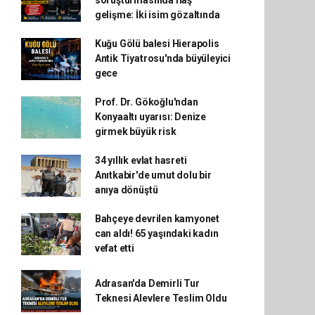
soruşturmasında flaş
gelişme: İki isim gözaltında
Kuğu Gölü balesi Hierapolis
Antik Tiyatrosu'nda büyüleyici
gece
Prof. Dr. Gökoğlu'ndan
Konyaaltı uyarısı: Denize
girmek büyük risk
34 yıllık evlat hasreti
Anıtkabir'de umut dolu bir
anıya dönüştü
Bahçeye devrilen kamyonet
can aldı! 65 yaşındaki kadın
vefat etti
Adrasan'da Demirli Tur
Teknesi Alevlere Teslim Oldu