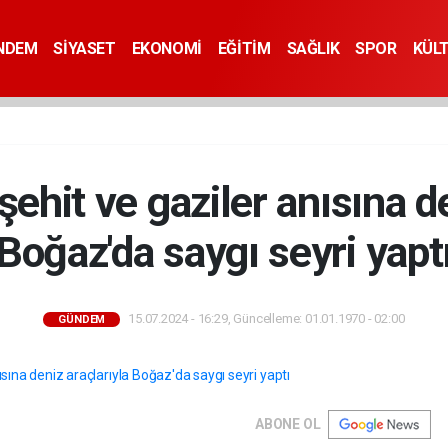
NDEM
SİYASET
EKONOMİ
EĞİTİM
SAĞLIK
SPOR
KÜL
şehit ve gaziler anısına d
Boğaz'da saygı seyri yapt
15.07.2024 - 16:29, Güncelleme: 01.01.1970 - 02:00
GÜNDEM
ABONE OL