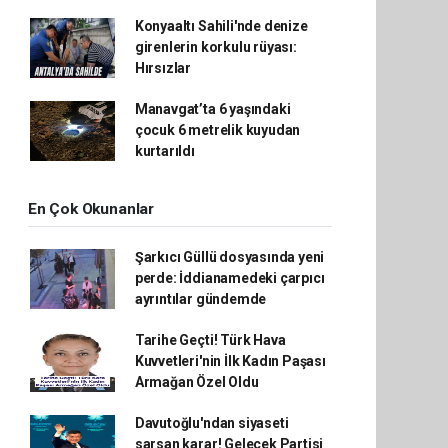
Konyaaltı Sahili'nde denize
girenlerin korkulu rüyası:
Hırsızlar
Manavgat’ta 6 yaşındaki
çocuk 6 metrelik kuyudan
kurtarıldı
En Çok Okunanlar
Şarkıcı Güllü dosyasında yeni
perde: İddianamedeki çarpıcı
ayrıntılar gündemde
Tarihe Geçti! Türk Hava
Kuvvetleri'nin İlk Kadın Paşası
Armağan Özel Oldu
Davutoğlu'ndan siyaseti
sarsan karar! Gelecek Partisi