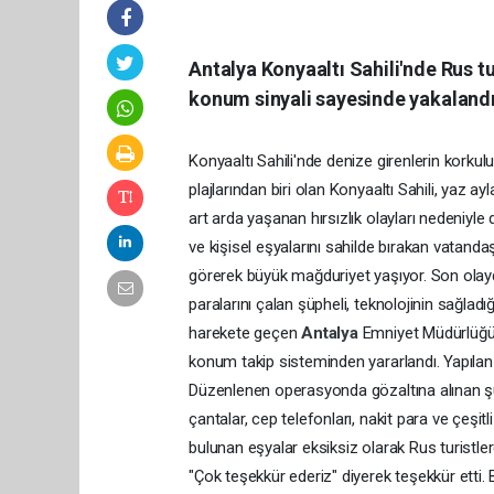
Antalya Konyaaltı Sahili'nde Rus tu
konum sinyali sayesinde yakalandı.
Konyaaltı Sahili'nde denize girenlerin korkulu
plajlarından biri olan Konyaaltı Sahili, yaz a
art arda yaşanan hırsızlık olayları nedeniyl
ve kişisel eşyalarını sahilde bırakan vatandaş
görerek büyük mağduriyet yaşıyor. Son olayda,
paralarını çalan şüpheli, teknolojinin sağla
harekete geçen
Antalya
Emniyet Müdürlüğü 
konum takip sisteminden yararlandı. Yapılan 
Düzenlenen operasyonda gözaltına alınan şü
çantalar, cep telefonları, nakit para ve çeşitli
bulunan eşyalar eksiksiz olarak Rus turistler
"Çok teşekkür ederiz" diyerek teşekkür etti.