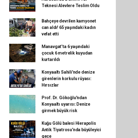
Teknesi Alevlere Teslim Oldu
Bahçeye devrilen kamyonet
can aldı! 65 yaşındaki kadın
vefat etti
Manavgat’ta 6 yaşındaki
çocuk 6 metrelik kuyudan
kurtarıldı
Konyaaltı Sahili'nde denize
girenlerin korkulu rüyası:
Hırsızlar
Prof. Dr. Gökoğlu'ndan
Konyaaltı uyarısı: Denize
girmek büyük risk
Kuğu Gölü balesi Hierapolis
Antik Tiyatrosu'nda büyüleyici
gece