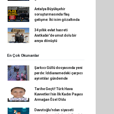
Antalya Büyükşehir
soruşturmasında flaş
gelişme: İki isim gözaltında
34 yıllık evlat hasreti
Anıtkabir'de umut dolu bir
anıya dönüştü
En Çok Okunanlar
Şarkıcı Güllü dosyasında yeni
perde: İddianamedeki çarpıcı
ayrıntılar gündemde
Tarihe Geçti! Türk Hava
Kuvvetleri'nin İlk Kadın Paşası
Armağan Özel Oldu
Davutoğlu'ndan siyaseti