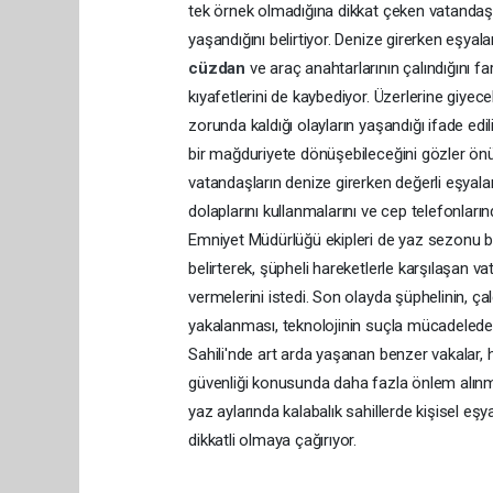
tek örnek olmadığına dikkat çeken vatandaşla
yaşandığını belirtiyor. Denize girerken eşyala
cüzdan
ve araç anahtarlarının çalındığını fa
kıyafetlerini de kaybediyor. Üzerlerine giyece
zorunda kaldığı olayların yaşandığı ifade edil
bir mağduriyete dönüşebileceğini gözler önü
vatandaşların denize girerken değerli eşya
dolaplarını kullanmalarını ve cep telefonların
Emniyet Müdürlüğü ekipleri de yaz sezonu b
belirterek, şüpheli hareketlerle karşılaşan v
vermelerini istedi. Son olayda şüphelinin, ç
yakalanması, teknolojinin suçla mücadelede
Sahili'nde art arda yaşanan benzer vakalar, h
güvenliği konusunda daha fazla önlem alınmas
yaz aylarında kalabalık sahillerde kişisel e
dikkatli olmaya çağırıyor.