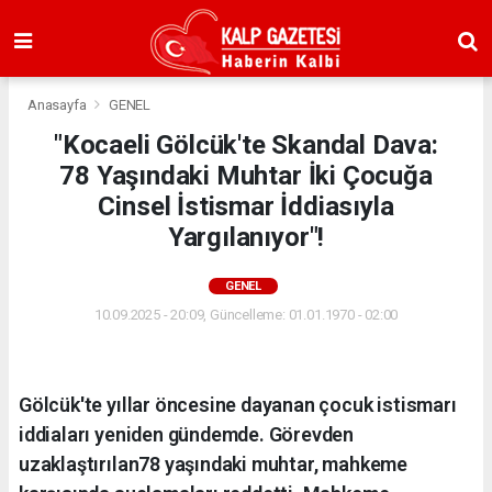
Anasayfa
GENEL
"Kocaeli Gölcük'te Skandal Dava:
78 Yaşındaki Muhtar İki Çocuğa
Cinsel İstismar İddiasıyla
Yargılanıyor"!
GENEL
10.09.2025 - 20:09, Güncelleme: 01.01.1970 - 02:00
Gölcük'te yıllar öncesine dayanan çocuk istismarı
iddiaları yeniden gündemde. Görevden
uzaklaştırılan78 yaşındaki muhtar, mahkeme