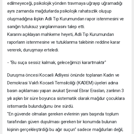
edilmeyeceği, psikolojik yönden travmaya uğrayıp uğramadığı
aynı zamanda mağdurlarda psikolojik rahatsızlık oluşup
oluşmadığına ilişkin Adli Tıp Kurumundan rapor istenmesini ve
sanığın tutuksuz yargılanmasını talep etti.
Kararını açıklayan mahkeme heyeti, Adli Tıp Kurumundan
raporların istenmesine ve tutuklanma talebinin reddine karar
vererek, duruşmayı erteledi.
- "Bu suça sessiz kalmak, geleceğimizi karartmaktır"
Duruşma öncesi Kocaeli Adliyesi önünde toplanan Kadın ve
Demokrasi Vakfı Kocaeli Temsilciliği (KADEM) üyeleri adına
basın açıklaması yapan avukat Şevval Ebrar Eraslan, zanlının 3
yılı aşkın bir süre boyunca sistematik olarak mağdur çocuklara
istismarda bulunduğunu öne sürdü.
"En güvende olmaları gereken evlerinin yanı başında toplum
tarafından güven duyulması gereken bir konumda bulunan
kişinin gerçekleştirdiği bu ağır suçun" sadece mağdurları değil,