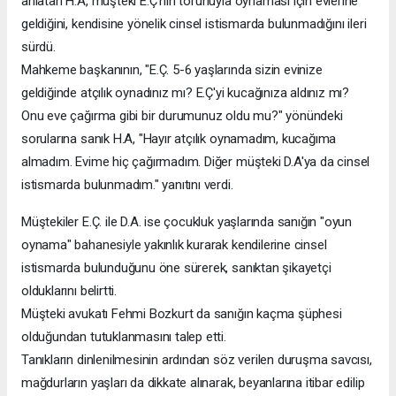
anlatan H.A, müşteki E.Ç'nin torunuyla oynaması için evlerine
geldiğini, kendisine yönelik cinsel istismarda bulunmadığını ileri
sürdü.
Mahkeme başkanının, "E.Ç. 5-6 yaşlarında sizin evinize
geldiğinde atçılık oynadınız mı? E.Ç'yi kucağınıza aldınız mı?
Onu eve çağırma gibi bir durumunuz oldu mu?" yönündeki
sorularına sanık H.A, "Hayır atçılık oynamadım, kucağıma
almadım. Evime hiç çağırmadım. Diğer müşteki D.A'ya da cinsel
istismarda bulunmadım." yanıtını verdi.
Müştekiler E.Ç. ile D.A. ise çocukluk yaşlarında sanığın "oyun
oynama" bahanesiyle yakınlık kurarak kendilerine cinsel
istismarda bulunduğunu öne sürerek, sanıktan şikayetçi
olduklarını belirtti.
Müşteki avukatı Fehmi Bozkurt da sanığın kaçma şüphesi
olduğundan tutuklanmasını talep etti.
Tanıkların dinlenilmesinin ardından söz verilen duruşma savcısı,
mağdurların yaşları da dikkate alınarak, beyanlarına itibar edilip