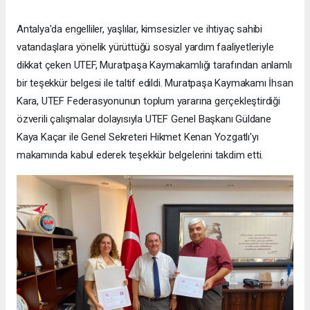
Antalya'da engelliler, yaşlılar, kimsesizler ve ihtiyaç sahibi
vatandaşlara yönelik yürüttüğü sosyal yardım faaliyetleriyle
dikkat çeken UTEF, Muratpaşa Kaymakamlığı tarafından anlamlı
bir teşekkür belgesi ile taltif edildi. Muratpaşa Kaymakamı İhsan
Kara, UTEF Federasyonunun toplum yararına gerçekleştirdiği
özverili çalışmalar dolayısıyla UTEF Genel Başkanı Güldane
Kaya Kaçar ile Genel Sekreteri Hikmet Kenan Yozgatlı'yı
makamında kabul ederek teşekkür belgelerini takdim etti.