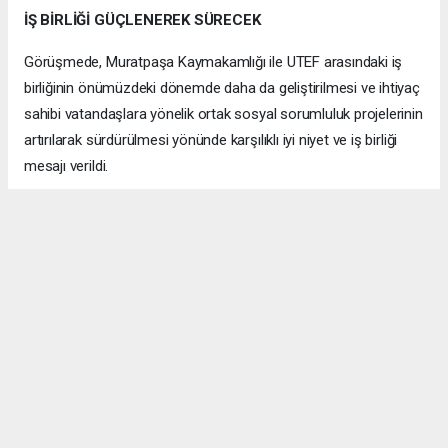
İŞ BİRLİĞİ GÜÇLENEREK SÜRECEK
Görüşmede, Muratpaşa Kaymakamlığı ile UTEF arasındaki iş
birliğinin önümüzdeki dönemde daha da geliştirilmesi ve ihtiyaç
sahibi vatandaşlara yönelik ortak sosyal sorumluluk projelerinin
artırılarak sürdürülmesi yönünde karşılıklı iyi niyet ve iş birliği
mesajı verildi.
Samimi Pozitif bir atmosferde gerçekleşen ziyaret, günün
anısına çekilen hatıra fotoğrafıyla sona erdi.
ANTALYA HABERİ