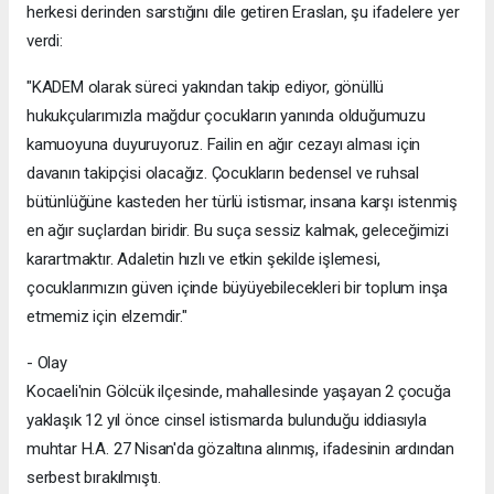
herkesi derinden sarstığını dile getiren Eraslan, şu ifadelere yer
verdi:
"KADEM olarak süreci yakından takip ediyor, gönüllü
hukukçularımızla mağdur çocukların yanında olduğumuzu
kamuoyuna duyuruyoruz. Failin en ağır cezayı alması için
davanın takipçisi olacağız. Çocukların bedensel ve ruhsal
bütünlüğüne kasteden her türlü istismar, insana karşı istenmiş
en ağır suçlardan biridir. Bu suça sessiz kalmak, geleceğimizi
karartmaktır. Adaletin hızlı ve etkin şekilde işlemesi,
çocuklarımızın güven içinde büyüyebilecekleri bir toplum inşa
etmemiz için elzemdir."
- Olay
Kocaeli'nin Gölcük ilçesinde, mahallesinde yaşayan 2 çocuğa
yaklaşık 12 yıl önce cinsel istismarda bulunduğu iddiasıyla
muhtar H.A. 27 Nisan'da gözaltına alınmış, ifadesinin ardından
serbest bırakılmıştı.