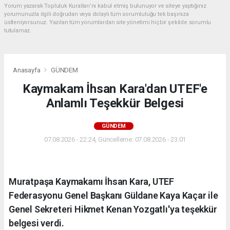
Yorum yazarak Topluluk Kuralları’nı kabul etmiş bulunuyor ve siteye yaptığınız
yorumunuzla ilgili doğrudan veya dolaylı tüm sorumluluğu tek başınıza
üstleniyorsunuz. Yazılan tüm yorumlardan site yönetimi hiçbir şekilde sorumlu
tutulamaz.
Anasayfa
GÜNDEM
Kaymakam İhsan Kara'dan UTEF'e
Anlamlı Teşekkür Belgesi
GÜNDEM
07.08.2026 - 22:24, Güncelleme: 07.08.2026 - 23:01
Muratpaşa Kaymakamı İhsan Kara, UTEF
Federasyonu Genel Başkanı Güldane Kaya Kaçar ile
Genel Sekreteri Hikmet Kenan Yozgatlı'ya teşekkür
belgesi verdi.