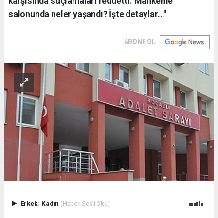
karşısında suçlamaları reddetti. Mahkeme
salonunda neler yaşandı? İşte detaylar..."
ABONE OL
Erkek
|
Kadın
(Haberi Sesli Oku)