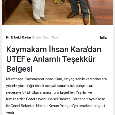
Erkek
|
Kadın
(Haberi Sesli Oku)
Kaymakam İhsan Kara'dan
UTEF'e Anlamlı Teşekkür
Belgesi
Muratpaşa Kaymakamı İhsan Kara, ihtiyaç sahibi vatandaşlara
yönelik yürüttüğü örnek sosyal sorumluluk çalışmaları
nedeniyle UTEF Uluslararası Tüm Engelliler, Yaşlılar ve
Kimsesizler Federasyonu Genel Başkanı Güldane Kaya Kaçar
ile Genel Sekreteri Hikmet Kenan Yozgatlı'ya teşekkür belgesi
verdi.