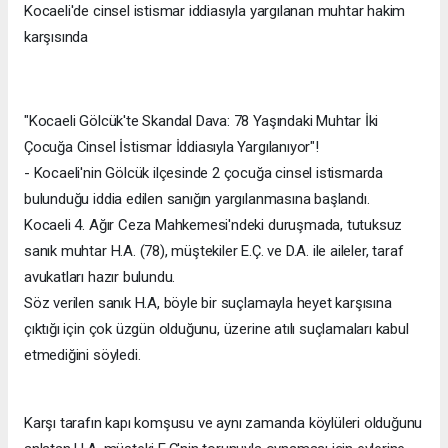
Kocaeli'de cinsel istismar iddiasıyla yargılanan muhtar hakim
karşısında
"Kocaeli Gölcük'te Skandal Dava: 78 Yaşındaki Muhtar İki
Çocuğa Cinsel İstismar İddiasıyla Yargılanıyor"!
- Kocaeli'nin Gölcük ilçesinde 2 çocuğa cinsel istismarda
bulunduğu iddia edilen sanığın yargılanmasına başlandı.
Kocaeli 4. Ağır Ceza Mahkemesi'ndeki duruşmada, tutuksuz
sanık muhtar H.A. (78), müştekiler E.Ç. ve D.A. ile aileler, taraf
avukatları hazır bulundu.
Söz verilen sanık H.A, böyle bir suçlamayla heyet karşısına
çıktığı için çok üzgün olduğunu, üzerine atılı suçlamaları kabul
etmediğini söyledi.
Karşı tarafın kapı komşusu ve aynı zamanda köylüleri olduğunu