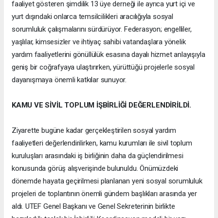
faaliyet gösteren şimdilik 13 üye derneği ile ayrıca yurt içi ve
yurt dışındaki onlarca temsilcilikleri aracılığıyla sosyal
sorumluluk çalışmalarını sürdürüyor. Federasyon; engelliler,
yaşlılar, kimsesizler ve ihtiyaç sahibi vatandaşlara yönelik
yardım faaliyetlerini gönüllülük esasına dayalı hizmet anlayışıyla
geniş bir coğrafyaya ulaştırırken, yürüttüğü projelerle sosyal
dayanışmaya önemli katkılar sunuyor.
KAMU VE SİVİL TOPLUM İŞBİRLİĞİ DEĞERLENDİRİLDİ.
Ziyarette bugüne kadar gerçekleştirilen sosyal yardım
faaliyetleri değerlendirilirken, kamu kurumları ile sivil toplum
kuruluşları arasındaki iş birliğinin daha da güçlendirilmesi
konusunda görüş alışverişinde bulunuldu. Önümüzdeki
dönemde hayata geçirilmesi planlanan yeni sosyal sorumluluk
projeleri de toplantının önemli gündem başlıkları arasında yer
aldı. UTEF Genel Başkanı ve Genel Sekreterinin birlikte