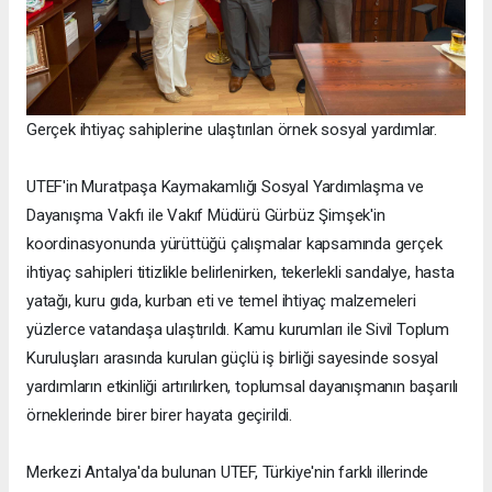
Gerçek ihtiyaç sahiplerine ulaştırılan örnek sosyal yardımlar.
UTEF'in Muratpaşa Kaymakamlığı Sosyal Yardımlaşma ve
Dayanışma Vakfı ile Vakıf Müdürü Gürbüz Şimşek'in
koordinasyonunda yürüttüğü çalışmalar kapsamında gerçek
ihtiyaç sahipleri titizlikle belirlenirken, tekerlekli sandalye, hasta
yatağı, kuru gıda, kurban eti ve temel ihtiyaç malzemeleri
yüzlerce vatandaşa ulaştırıldı. Kamu kurumları ile Sivil Toplum
Kuruluşları arasında kurulan güçlü iş birliği sayesinde sosyal
yardımların etkinliği artırılırken, toplumsal dayanışmanın başarılı
örneklerinde birer birer hayata geçirildi.
Merkezi Antalya'da bulunan UTEF, Türkiye'nin farklı illerinde