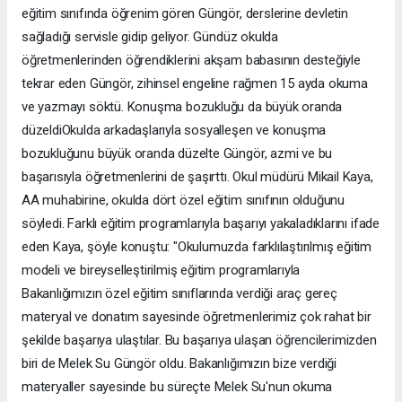
eğitim sınıfında öğrenim gören Güngör, derslerine devletin
sağladığı servisle gidip geliyor. Gündüz okulda
öğretmenlerinden öğrendiklerini akşam babasının desteğiyle
tekrar eden Güngör, zihinsel engeline rağmen 15 ayda okuma
ve yazmayı söktü. Konuşma bozukluğu da büyük oranda
düzeldiOkulda arkadaşlarıyla sosyalleşen ve konuşma
bozukluğunu büyük oranda düzelte Güngör, azmi ve bu
başarısıyla öğretmenlerini de şaşırttı. Okul müdürü Mikail Kaya,
AA muhabirine, okulda dört özel eğitim sınıfının olduğunu
söyledi. Farklı eğitim programlarıyla başarıyı yakaladıklarını ifade
eden Kaya, şöyle konuştu: "Okulumuzda farklılaştırılmış eğitim
modeli ve bireyselleştirilmiş eğitim programlarıyla
Bakanlığımızın özel eğitim sınıflarında verdiği araç gereç
materyal ve donatım sayesinde öğretmenlerimiz çok rahat bir
şekilde başarıya ulaştılar. Bu başarıya ulaşan öğrencilerimizden
biri de Melek Su Güngör oldu. Bakanlığımızın bize verdiği
materyaller sayesinde bu süreçte Melek Su'nun okuma