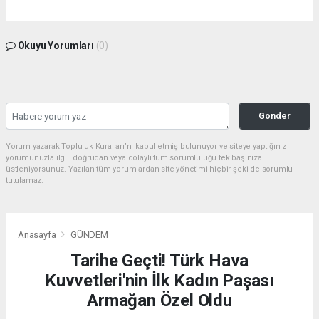
Okuyu Yorumları
(0)
Gonder
Yorum yazarak Topluluk Kuralları’nı kabul etmiş bulunuyor ve siteye yaptığınız
yorumunuzla ilgili doğrudan veya dolaylı tüm sorumluluğu tek başınıza
üstleniyorsunuz. Yazılan tüm yorumlardan site yönetimi hiçbir şekilde sorumlu
tutulamaz.
Anasayfa
GÜNDEM
Tarihe Geçti! Türk Hava
Kuvvetleri'nin İlk Kadın Paşası
Armağan Özel Oldu