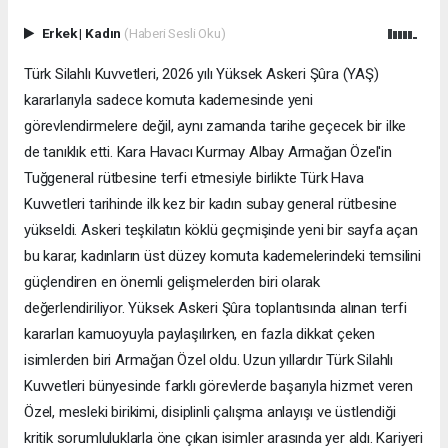
Erkek
|
Kadın
(Haberi Sesli Oku)
Türk Silahlı Kuvvetleri, 2026 yılı Yüksek Askeri Şûra (YAŞ)
kararlarıyla sadece komuta kademesinde yeni
görevlendirmelere değil, aynı zamanda tarihe geçecek bir ilke
de tanıklık etti. Kara Havacı Kurmay Albay Armağan Özel'in
Tuğgeneral rütbesine terfi etmesiyle birlikte Türk Hava
Kuvvetleri tarihinde ilk kez bir kadın subay general rütbesine
yükseldi. Askeri teşkilatın köklü geçmişinde yeni bir sayfa açan
bu karar, kadınların üst düzey komuta kademelerindeki temsilini
güçlendiren en önemli gelişmelerden biri olarak
değerlendiriliyor. Yüksek Askeri Şûra toplantısında alınan terfi
kararları kamuoyuyla paylaşılırken, en fazla dikkat çeken
isimlerden biri Armağan Özel oldu. Uzun yıllardır Türk Silahlı
Kuvvetleri bünyesinde farklı görevlerde başarıyla hizmet veren
Özel, mesleki birikimi, disiplinli çalışma anlayışı ve üstlendiği
kritik sorumluluklarla öne çıkan isimler arasında yer aldı. Kariyeri