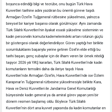
boyunca edindiği bilgi ve tecrübe, onu bugün Türk Hava
Kuvvetleri tarihine adını yazdıran bu önemli göreve taşıdı.
Armağan Özel'in Tuğgeneral rütbesine yükselmesi, yalnızca
bireysel bir kariyer başarısı olarak görülmüyor. Aynı zamanda
Türk Silahlı Kuvvetleri'nin liyakat esaslı yükselme sisteminin ve
kadın personelin komuta kademelerindeki artan rolünün güçlü
bir göstergesi olarak değerlendiriliyor. Görev yaptığı her birlikte
sorumluluklarını başarıyla yerine getiren Özel'in elde ettiği bu
tarihi başarı, genç subaylar için de ilham veren bir örnek niteliği
taşıyor. 2026 yılı YAŞ kararları, Türk Silahlı Kuvvetleri'nde kadın
komutanların temsilini daha da ileriye taşıdı. Hava
Kuvvetleri'nde Armağan Özel'in, Hava Kuvvetleri'nde ise Özlem
Karapınar'ın Tuğgeneral rütbesine yükselmesiyle birlikte Kara,
Hava ve Deniz Kuvvetleri ile Jandarma Genel Komutanlığı
bünyesinde kadın general ya da amiral görev yapan yeni bir
dönem resmen başlamış oldu. Böylece Türk Silahlı
Kuvvetleri'nin dört ana kuvvet yapısında da kadın komutanlar en