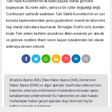
Türk Hava Kuvvetleri'nin ilk kadın paşası olarak görevine
başlayacak. Bu tarihi adım, yalnızca bir rütbe değişikliği değil,
Cumhuriyet tarihinde kadınların Türk Silahlı Kuvvetleri'nin en üst
komuta kademelerindeki yerini güçlendiren önemli bir kilometre
taşı olarak hafızalara kazınacak. Armağan Özel'in ismi, bundan
böyle Türk askeri tarihinin unutulmaz ilkleri arasında yer alacak
ve gelecek nesillere ilham veren başarı öykülerinden biri olarak
anılmaya devam edecek.
Anadolu Ajansı (AA), İhlas Haber Ajansı (İHA), Demirören
Haber Ajansı (DHA) ve diğer ajanslar tarafından eklenen tüm
haberler, sitemizin editörlerinin müdahalesi olmadan ajans
kanallarından çekilmektedir. Bu haberlerde yer alan hukuki
muhataplar haberi geçen ajanslar olup sitemizin hiç bir
editörü sorumlu tutulamaz...