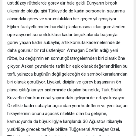
üst düzey rütbelerde görev alır hale geldi. Dünyanın birçok
ülkesinde olduğu gibi Türkiye'de de kadın personelin savunma
alanındaki görev ve sorumlulukları her geçen yıl genişliyor.
Eğitim faaliyetlerinden harekât planlamasına, idari görevlerden
operasyonel sorumluluklara kadar birçok alanda başarıyla
görev yapan kadın subaylar, artık komuta kademelerinde de
daha görünür bir rol üstleniyor. Armağan Özel'in aldığı yeni
rütbe, bu değişimin en somut göstergelerinden biri olarak öne
çıkıyor. Askeri çevrelerde tarihi bir eşik olarak değerlendirilen bu
terfi, yalnızca bugünün değil geleceğin de sembol kararlarından
biri olarak görülüyor. Liyakat, disiplin ve görev başarısının ön
plana çıktığı kariyer sisteminde ulaşılan bu nokta, Türk Silahlı
Kuvvetleri'nin kurumsal yapısındaki gelişimi de ortaya koyuyor.
Özellikle kadın subaylar açısından yeni hedeflerin ve yeni başarı
hikâyelerinin önünü açacak nitelikte olan bu gelişme,
kamuoyunda da büyük ilgiyle karşılandı. 30 Ağustos itibarıyla
yürürlüğe girecek terfiyle birlikte Tuğgeneral Armağan Özel,