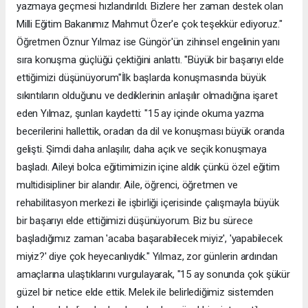
yazmaya geçmesi hızlandırıldı. Bizlere her zaman destek olan
Milli Eğitim Bakanımız Mahmut Özer'e çok teşekkür ediyoruz."
Öğretmen Öznur Yılmaz ise Güngör'ün zihinsel engelinin yanı
sıra konuşma güçlüğü çektiğini anlattı. "Büyük bir başarıyı elde
ettiğimizi düşünüyorum"İlk başlarda konuşmasında büyük
sıkıntıların olduğunu ve dediklerinin anlaşılır olmadığına işaret
eden Yılmaz, şunları kaydetti: "15 ay içinde okuma yazma
becerilerini hallettik, oradan da dil ve konuşması büyük oranda
gelişti. Şimdi daha anlaşılır, daha açık ve seçik konuşmaya
başladı. Aileyi bolca eğitimimizin içine aldık çünkü özel eğitim
multidisipliner bir alandır. Aile, öğrenci, öğretmen ve
rehabilitasyon merkezi ile işbirliği içerisinde çalışmayla büyük
bir başarıyı elde ettiğimizi düşünüyorum. Biz bu sürece
başladığımız zaman 'acaba başarabilecek miyiz', 'yapabilecek
miyiz?' diye çok heyecanlıydık." Yılmaz, zor günlerin ardından
amaçlarına ulaştıklarını vurgulayarak, "15 ay sonunda çok şükür
güzel bir netice elde ettik. Melek ile belirlediğimiz sistemden