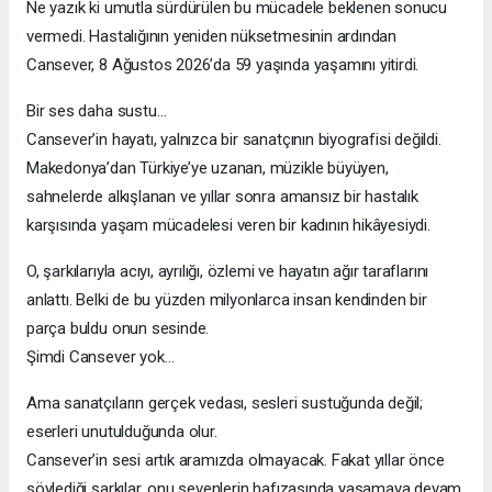
Ne yazık ki umutla sürdürülen bu mücadele beklenen sonucu
vermedi. Hastalığının yeniden nüksetmesinin ardından
Cansever, 8 Ağustos 2026’da 59 yaşında yaşamını yitirdi.
Bir ses daha sustu…
Cansever’in hayatı, yalnızca bir sanatçının biyografisi değildi.
Makedonya’dan Türkiye’ye uzanan, müzikle büyüyen,
sahnelerde alkışlanan ve yıllar sonra amansız bir hastalık
karşısında yaşam mücadelesi veren bir kadının hikâyesiydi.
O, şarkılarıyla acıyı, ayrılığı, özlemi ve hayatın ağır taraflarını
anlattı. Belki de bu yüzden milyonlarca insan kendinden bir
parça buldu onun sesinde.
Şimdi Cansever yok…
Ama sanatçıların gerçek vedası, sesleri sustuğunda değil;
eserleri unutulduğunda olur.
Cansever’in sesi artık aramızda olmayacak. Fakat yıllar önce
söylediği şarkılar, onu sevenlerin hafızasında yaşamaya devam