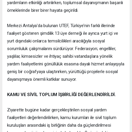
yardımların etkinliği artırılırken, toplumsal dayanışmanın başarılı
örneklerinde birer birer hayata geçirildi.
Merkezi Antalya'da bulunan UTEF, Türkiye'nin farklı illerinde
faaliyet gösteren şimdilik 13 üye derneği ile ayrıca yurt içi ve
yurt dışındaki onlarca temsilcilikleri aracılığıyla sosyal
sorumluluk çalışmalarını sürdürüyor. Federasyon; engelliler,
yaşlılar, kimsesizler ve ihtiyaç sahibi vatandaşlara yönelik
yardım faaliyetlerini gönüllülük esasına dayalı hizmet anlayışıyla
geniş bir coğrafyaya ulaştırırken, yürüttüğü projelerle sosyal
dayanışmaya önemli katkılar sunuyor.
KAMU VE SİVİL TOPLUM İŞBİRLİĞİ DEĞERLENDİRİLDİ.
Ziyarette bugüne kadar gerçekleştirilen sosyal yardım
faaliyetleri değerlendirilirken, kamu kurumları ile sivil toplum
kuruluşları arasındaki iş birliğinin daha da güçlendirilmesi