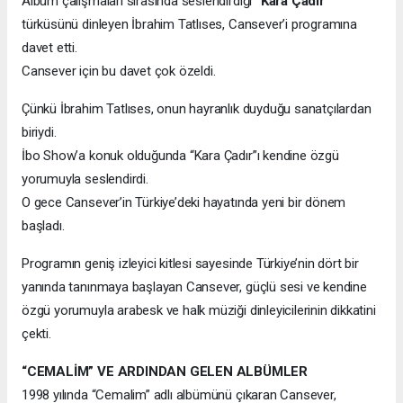
Albüm çalışmaları sırasında seslendirdiği
“Kara Çadır”
türküsünü dinleyen İbrahim Tatlıses, Cansever’i programına
davet etti.
Cansever için bu davet çok özeldi.
Çünkü İbrahim Tatlıses, onun hayranlık duyduğu sanatçılardan
biriydi.
İbo Show’a konuk olduğunda “Kara Çadır”ı kendine özgü
yorumuyla seslendirdi.
O gece Cansever’in Türkiye’deki hayatında yeni bir dönem
başladı.
Programın geniş izleyici kitlesi sayesinde Türkiye’nin dört bir
yanında tanınmaya başlayan Cansever, güçlü sesi ve kendine
özgü yorumuyla arabesk ve halk müziği dinleyicilerinin dikkatini
çekti.
“CEMALİM” VE ARDINDAN GELEN ALBÜMLER
1998 yılında “Cemalim” adlı albümünü çıkaran Cansever,