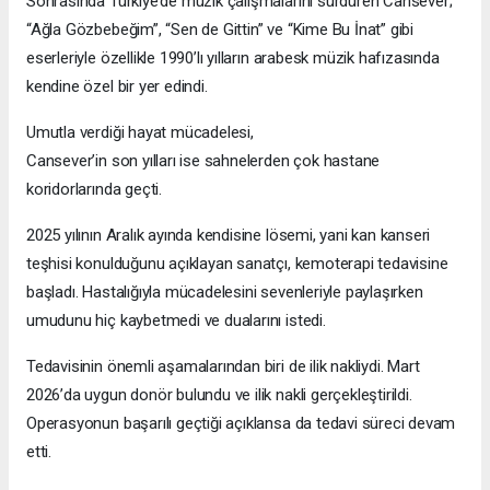
Sonrasında Türkiye’de müzik çalışmalarını sürdüren Cansever;
“Ağla Gözbebeğim”, “Sen de Gittin” ve “Kime Bu İnat” gibi
eserleriyle özellikle 1990’lı yılların arabesk müzik hafızasında
kendine özel bir yer edindi.
Umutla verdiği hayat mücadelesi,
Cansever’in son yılları ise sahnelerden çok hastane
koridorlarında geçti.
2025 yılının Aralık ayında kendisine lösemi, yani kan kanseri
teşhisi konulduğunu açıklayan sanatçı, kemoterapi tedavisine
başladı. Hastalığıyla mücadelesini sevenleriyle paylaşırken
umudunu hiç kaybetmedi ve dualarını istedi.
Tedavisinin önemli aşamalarından biri de ilik nakliydi. Mart
2026’da uygun donör bulundu ve ilik nakli gerçekleştirildi.
Operasyonun başarılı geçtiği açıklansa da tedavi süreci devam
etti.