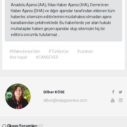
Anadolu Ajansı (AA), İhlas Haber Ajansı (İHA), Demirören
Haber Ajansı (DHA) ve diğer ajanslar tarafından eklenen tüm
haberler, sitemizin editörlerinin müdahalesi olmadan ajans
kanallarından çekilmektedir. Bu haberlerde yer alan hukuki
muhataplar haberi geçen ajanslar olup sitemizin hiç bir
editörü sorumlu tutulamaz...
#Makedonya’dan
#Türkiye’ye
#uzanan
#bir hayat
#CANSEVER
Dilber KÖSE
dilber@kalpgazetesi.com
Okuyu Yorumları
(0)