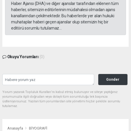
Haber Ajansı (DHA) ve diğer ajanslar tarafından eklenen tüm
haberler, sitemizin editörlerinin müdahalesi olmadan ajans
kanallarından çekilmektedir. Bu haberlerde yer alan hukuki
muhataplar haberi geçen ajanslar olup sitemizin hiç bir
editörü sorumlu tutulamaz...
Okuyu Yorumları
(0)
Gonder
Yorum yazarak Topluluk Kuralları’nı kabul etmiş bulunuyor ve siteye yaptığınız
yorumunuzla ilgili doğrudan veya dolaylı tüm sorumluluğu tek başınıza
üstleniyorsunuz. Yazılan tüm yorumlardan site yönetimi hiçbir şekilde sorumlu
tutulamaz.
Anasayfa
BİYOGRAFİ