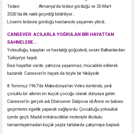
Tedavi : Almanya’da tedavi gördüğü ve 26 Mart
2026’da ilik nakli geçirdiği bildiriliyor...
Lösemi tedavisi gördüğü hastanede yaşamını yitirdi...
CANSEVER: ACILARLA YOĞRULAN BİR HAYATTAN
SAHNELERE
…
Yoksulluğu, kayıpları ve hastalığı göğüsledi; sesini Balkanlardan
Türkiye’ye taşıdı.
Bazı hayatlar vardır; yalnızca yaşanmaz, mücadele edilerek
kazanılır. Cansever’in hayatı da böyle bir hikâyedir.
8 Temmuz 1967’de Makedonya’nın Veles kentinde, yedi
çocuklu bir ailenin en küçük çocuğu olarak dünyaya gelen
Cansever’in gerçek adı Džansever Dalipova idi.Anne ve babası
geçimlerini ırgatlık yaparak sağlıyordu. Çocukluğu yoksulluk
içinde geçti. Maddi imkânsızlıklar nedeniyle ilkokulu
tamamlayamadan küçük yaşta tarlalarda çalışmaya başladı.