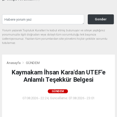
Gonder
Yorum yazarak Topluluk Kuralları’nı kabul etmiş bulunuyor ve siteye yaptığınız
yorumunuzla ilgili doğrudan veya dolaylı tüm sorumluluğu tek başınıza
üstleniyorsunuz. Yazılan tüm yorumlardan site yönetimi hiçbir şekilde sorumlu
tutulamaz.
Anasayfa
GÜNDEM
Kaymakam İhsan Kara'dan UTEF'e
Anlamlı Teşekkür Belgesi
GÜNDEM
07.08.2026 - 22:24, Güncelleme: 07.08.2026 - 23:01