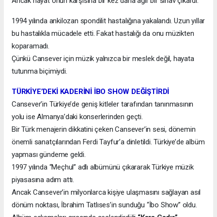
Ancak hayat onun karşısına bir kez daha ağır bir sınav çıkardı.
1994 yılında ankilozan spondilit hastalığına yakalandı. Uzun yıllar
bu hastalıkla mücadele etti. Fakat hastalığı da onu müzikten
koparamadı.
Çünkü Cansever için müzik yalnızca bir meslek değil, hayata
tutunma biçimiydi.
TÜRKİYE’DEKİ KADERİNİ İBO SHOW DEĞİŞTİRDİ
Cansever’in Türkiye’de geniş kitleler tarafından tanınmasının
yolu ise Almanya’daki konserlerinden geçti.
Bir Türk menajerin dikkatini çeken Cansever’in sesi, dönemin
önemli sanatçılarından Ferdi Tayfur’a dinletildi. Türkiye’de albüm
yapması gündeme geldi.
1997 yılında “Meçhul” adlı albümünü çıkararak Türkiye müzik
piyasasına adım attı.
Ancak Cansever’in milyonlarca kişiye ulaşmasını sağlayan asıl
dönüm noktası, İbrahim Tatlıses’in sunduğu “İbo Show” oldu.