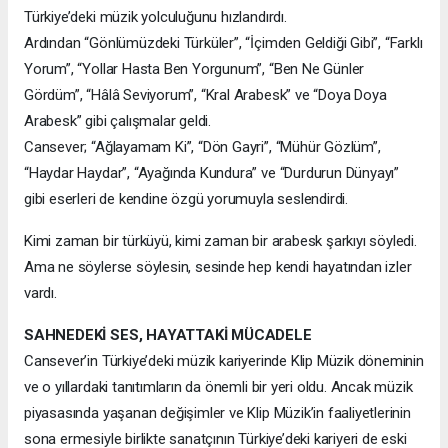
Türkiye’deki müzik yolculuğunu hızlandırdı.
Ardından “Gönlümüzdeki Türküler”, “İçimden Geldiği Gibi”, “Farklı
Yorum”, “Yollar Hasta Ben Yorgunum”, “Ben Ne Günler
Gördüm”, “Hâlâ Seviyorum”, “Kral Arabesk” ve “Doya Doya
Arabesk” gibi çalışmalar geldi.
Cansever; “Ağlayamam Ki”, “Dön Gayri”, “Mühür Gözlüm”,
“Haydar Haydar”, “Ayağında Kundura” ve “Durdurun Dünyayı”
gibi eserleri de kendine özgü yorumuyla seslendirdi.
Kimi zaman bir türküyü, kimi zaman bir arabesk şarkıyı söyledi.
Ama ne söylerse söylesin, sesinde hep kendi hayatından izler
vardı.
SAHNEDEKİ SES, HAYATTAKİ MÜCADELE
Cansever’in Türkiye’deki müzik kariyerinde Klip Müzik döneminin
ve o yıllardaki tanıtımların da önemli bir yeri oldu. Ancak müzik
piyasasında yaşanan değişimler ve Klip Müzik’in faaliyetlerinin
sona ermesiyle birlikte sanatçının Türkiye’deki kariyeri de eski