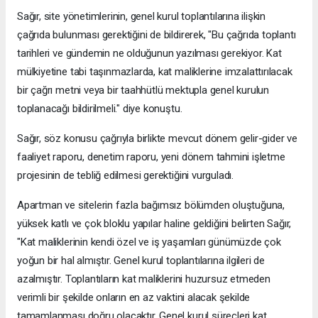
Sağır, site yönetimlerinin, genel kurul toplantılarına ilişkin
çağrıda bulunması gerektiğini de bildirerek, "Bu çağrıda toplantı
tarihleri ve gündemin ne olduğunun yazılması gerekiyor. Kat
mülkiyetine tabi taşınmazlarda, kat maliklerine imzalattırılacak
bir çağrı metni veya bir taahhütlü mektupla genel kurulun
toplanacağı bildirilmeli." diye konuştu.
Sağır, söz konusu çağrıyla birlikte mevcut dönem gelir-gider ve
faaliyet raporu, denetim raporu, yeni dönem tahmini işletme
projesinin de tebliğ edilmesi gerektiğini vurguladı.
Apartman ve sitelerin fazla bağımsız bölümden oluştuğuna,
yüksek katlı ve çok bloklu yapılar haline geldiğini belirten Sağır,
"Kat maliklerinin kendi özel ve iş yaşamları günümüzde çok
yoğun bir hal almıştır. Genel kurul toplantılarına ilgileri de
azalmıştır. Toplantıların kat maliklerini huzursuz etmeden
verimli bir şekilde onların en az vaktini alacak şekilde
tamamlanması doğru olacaktır. Genel kurul süreçleri kat