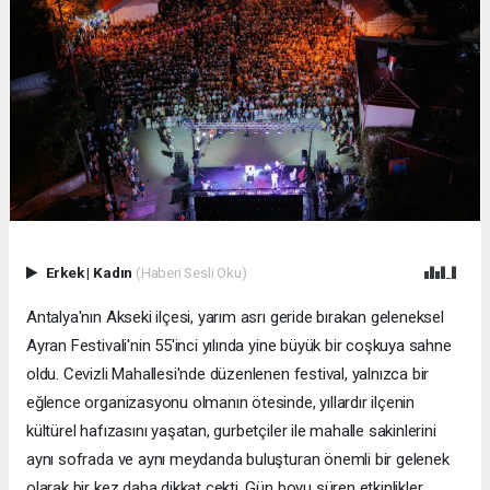
Erkek
|
Kadın
(Haberi Sesli Oku)
Antalya'nın Akseki ilçesi, yarım asrı geride bırakan geleneksel
Ayran Festivali'nin 55'inci yılında yine büyük bir coşkuya sahne
oldu. Cevizli Mahallesi'nde düzenlenen festival, yalnızca bir
eğlence organizasyonu olmanın ötesinde, yıllardır ilçenin
kültürel hafızasını yaşatan, gurbetçiler ile mahalle sakinlerini
aynı sofrada ve aynı meydanda buluşturan önemli bir gelenek
olarak bir kez daha dikkat çekti. Gün boyu süren etkinlikler,