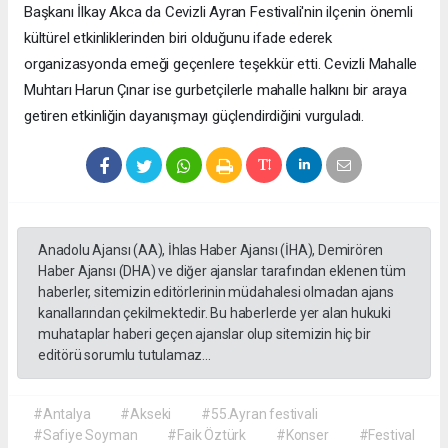
Başkanı İlkay Akca da Cevizli Ayran Festivali'nin ilçenin önemli
kültürel etkinliklerinden biri olduğunu ifade ederek
organizasyonda emeği geçenlere teşekkür etti. Cevizli Mahalle
Muhtarı Harun Çınar ise gurbetçilerle mahalle halkını bir araya
getiren etkinliğin dayanışmayı güçlendirdiğini vurguladı.
Anadolu Ajansı (AA), İhlas Haber Ajansı (İHA), Demirören
Haber Ajansı (DHA) ve diğer ajanslar tarafından eklenen tüm
haberler, sitemizin editörlerinin müdahalesi olmadan ajans
kanallarından çekilmektedir. Bu haberlerde yer alan hukuki
muhataplar haberi geçen ajanslar olup sitemizin hiç bir
editörü sorumlu tutulamaz...
#Antalya
#Akseki
#55.Ayran festivali
#Safiye Soyman
#Faik Öztürk
#Konser
#Festival