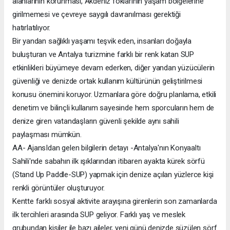
alanlarının korunması, Akdeniz foklarının yaşam bölgelerine
girilmemesi ve çevreye saygılı davranılması gerektiği
hatırlatılıyor.
Bir yandan sağlıklı yaşamı teşvik eden, insanları doğayla
buluşturan ve Antalya turizmine farklı bir renk katan SUP
etkinlikleri büyümeye devam ederken, diğer yandan yüzücülerin
güvenliği ve denizde ortak kullanım kültürünün geliştirilmesi
konusu önemini koruyor. Uzmanlara göre doğru planlama, etkili
denetim ve bilinçli kullanım sayesinde hem sporcuların hem de
denize giren vatandaşların güvenli şekilde aynı sahili
paylaşması mümkün.
AA- AjansIdan gelen bilgilerin detayı -Antalya'nın Konyaaltı
Sahili'nde sabahın ilk ışıklarından itibaren ayakta kürek sörfü
(Stand Up Paddle-SUP) yapmak için denize açılan yüzlerce kişi
renkli görüntüler oluşturuyor.
Kentte farklı sosyal aktivite arayışına girenlerin son zamanlarda
ilk tercihleri arasında SUP geliyor. Farklı yaş ve meslek
grubundan kişiler ile bazı aileler, yeni günü denizde süzülen sörf