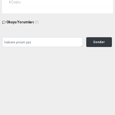
#Çoşku
Okuyu Yorumları
(0)
Gonder
Yorum yazarak Topluluk Kuralları’nı kabul etmiş bulunuyor ve siteye yaptığınız
yorumunuzla ilgili doğrudan veya dolaylı tüm sorumluluğu tek başınıza
üstleniyorsunuz. Yazılan tüm yorumlardan site yönetimi hiçbir şekilde sorumlu
tutulamaz.
Anasayfa
GÜNDEM
Üzerinden otomobille geçilen
motosikletli: "Bu kaza değil, cana
kast"