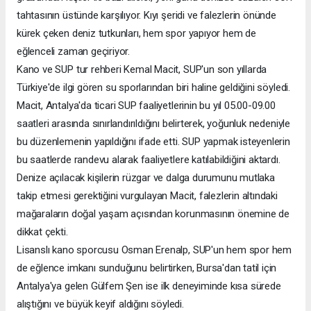
tahtasının üstünde karşılıyor. Kıyı şeridi ve falezlerin önünde
kürek çeken deniz tutkunları, hem spor yapıyor hem de
eğlenceli zaman geçiriyor.
Kano ve SUP tur rehberi Kemal Macit, SUP'un son yıllarda
Türkiye'de ilgi gören su sporlarından biri haline geldiğini söyledi.
Macit, Antalya'da ticari SUP faaliyetlerinin bu yıl 05.00-09.00
saatleri arasında sınırlandırıldığını belirterek, yoğunluk nedeniyle
bu düzenlemenin yapıldığını ifade etti. SUP yapmak isteyenlerin
bu saatlerde randevu alarak faaliyetlere katılabildiğini aktardı.
Denize açılacak kişilerin rüzgar ve dalga durumunu mutlaka
takip etmesi gerektiğini vurgulayan Macit, falezlerin altındaki
mağaraların doğal yaşam açısından korunmasının önemine de
dikkat çekti.
Lisanslı kano sporcusu Osman Erenalp, SUP'un hem spor hem
de eğlence imkanı sunduğunu belirtirken, Bursa'dan tatil için
Antalya'ya gelen Gülfem Şen ise ilk deneyiminde kısa sürede
alıştığını ve büyük keyif aldığını söyledi.