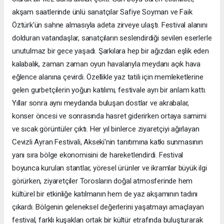
akşam saatlerinde ünlü sanatçılar Safiye Soyman ve Faik
Öztürk'ün sahne almasıyla adeta zirveye ulaştı. Festival alanını
dolduran vatandaşlar, sanatçıların seslendirdiği sevilen eserlerle
unutulmaz bir gece yaşadı. Şarkılara hep bir ağızdan eşlik eden
kalabalık, zaman zaman oyun havalarıyla meydanı açık hava
eğlence alanına çevirdi. Özellikle yaz tatili için memleketlerine
gelen gurbetçilerin yoğun katılımı, festivale ayrı bir anlam kattı.
Yıllar sonra aynı meydanda buluşan dostlar ve akrabalar,
konser öncesi ve sonrasında hasret giderirken ortaya samimi
ve sıcak görüntüler çıktı. Her yıl binlerce ziyaretçiyi ağırlayan
Cevizli Ayran Festivali, Akseki'nin tanıtımına katkı sunmasının
yanı sıra bölge ekonomisini de hareketlendirdi. Festival
boyunca kurulan stantlar, yöresel ürünler ve ikramlar büyük ilgi
görürken, ziyaretçiler Torosların doğal atmosferinde hem
kültürel bir etkinliğe katılmanın hem de yaz akşamının tadını
çıkardı. Bölgenin geleneksel değerlerini yaşatmayı amaçlayan
festival, farklı kuşakları ortak bir kültür etrafında buluşturarak