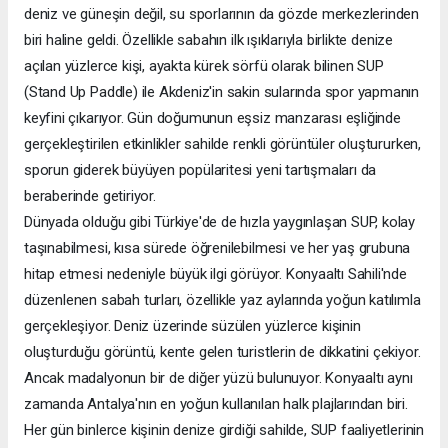
deniz ve güneşin değil, su sporlarının da gözde merkezlerinden
biri haline geldi. Özellikle sabahın ilk ışıklarıyla birlikte denize
açılan yüzlerce kişi, ayakta kürek sörfü olarak bilinen SUP
(Stand Up Paddle) ile Akdeniz'in sakin sularında spor yapmanın
keyfini çıkarıyor. Gün doğumunun eşsiz manzarası eşliğinde
gerçekleştirilen etkinlikler sahilde renkli görüntüler oluştururken,
sporun giderek büyüyen popülaritesi yeni tartışmaları da
beraberinde getiriyor.
Dünyada olduğu gibi Türkiye'de de hızla yaygınlaşan SUP, kolay
taşınabilmesi, kısa sürede öğrenilebilmesi ve her yaş grubuna
hitap etmesi nedeniyle büyük ilgi görüyor. Konyaaltı Sahili'nde
düzenlenen sabah turları, özellikle yaz aylarında yoğun katılımla
gerçekleşiyor. Deniz üzerinde süzülen yüzlerce kişinin
oluşturduğu görüntü, kente gelen turistlerin de dikkatini çekiyor.
Ancak madalyonun bir de diğer yüzü bulunuyor. Konyaaltı aynı
zamanda Antalya'nın en yoğun kullanılan halk plajlarından biri.
Her gün binlerce kişinin denize girdiği sahilde, SUP faaliyetlerinin