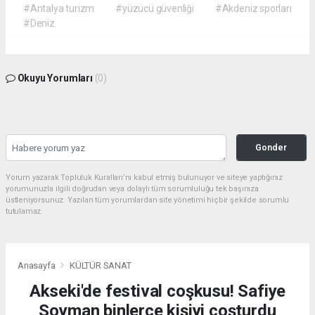
#Antalya turizm
#yüzücü güvenliği
#Akdeniz sporları
#Deniz
Okuyu Yorumları
(0)
Gonder
Yorum yazarak Topluluk Kuralları’nı kabul etmiş bulunuyor ve siteye yaptığınız
yorumunuzla ilgili doğrudan veya dolaylı tüm sorumluluğu tek başınıza
üstleniyorsunuz. Yazılan tüm yorumlardan site yönetimi hiçbir şekilde sorumlu
tutulamaz.
Anasayfa
KÜLTÜR SANAT
Akseki'de festival coşkusu! Safiye
Soyman binlerce kişiyi çoşturdu