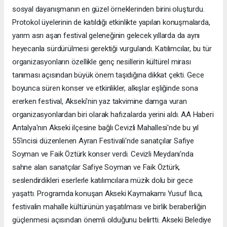
sosyal dayanışmanın en güzel örneklerinden birini oluşturdu.
Protokol üyelerinin de katıldığı etkinlikte yapılan konuşmalarda,
yarım asrı aşan festival geleneğinin gelecek yıllarda da aynı
heyecanla sürdürülmesi gerektiği vurgulandı. Katılımcılar, bu tür
organizasyonların özellikle genç nesillerin kültürel mirası
tanıması açısından büyük önem taşıdığına dikkat çekti. Gece
boyunca süren konser ve etkinlikler, alkışlar eşliğinde sona
ererken festival, Akseki'nin yaz takvimine damga vuran
organizasyonlardan biri olarak hafızalarda yerini aldı. AA Haberi
Antalya'nın Akseki ilçesine bağlı Cevizli Mahallesi'nde bu yıl
55'incisi düzenlenen Ayran Festivali'nde sanatçılar Safiye
Soyman ve Faik Öztürk konser verdi. Cevizli Meydanı'nda
sahne alan sanatçılar Safiye Soyman ve Faik Öztürk,
seslendirdikleri eserlerle katılımcılara müzik dolu bir gece
yaşattı. Programda konuşan Akseki Kaymakamı Yusuf Ilıca,
festivalin mahalle kültürünün yaşatılması ve birlik beraberliğin
güçlenmesi açısından önemli olduğunu belirtti. Akseki Belediye