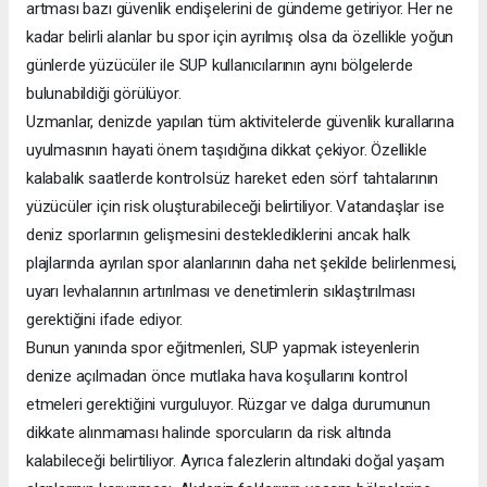
artması bazı güvenlik endişelerini de gündeme getiriyor. Her ne
kadar belirli alanlar bu spor için ayrılmış olsa da özellikle yoğun
günlerde yüzücüler ile SUP kullanıcılarının aynı bölgelerde
bulunabildiği görülüyor.
Uzmanlar, denizde yapılan tüm aktivitelerde güvenlik kurallarına
uyulmasının hayati önem taşıdığına dikkat çekiyor. Özellikle
kalabalık saatlerde kontrolsüz hareket eden sörf tahtalarının
yüzücüler için risk oluşturabileceği belirtiliyor. Vatandaşlar ise
deniz sporlarının gelişmesini desteklediklerini ancak halk
plajlarında ayrılan spor alanlarının daha net şekilde belirlenmesi,
uyarı levhalarının artırılması ve denetimlerin sıklaştırılması
gerektiğini ifade ediyor.
Bunun yanında spor eğitmenleri, SUP yapmak isteyenlerin
denize açılmadan önce mutlaka hava koşullarını kontrol
etmeleri gerektiğini vurguluyor. Rüzgar ve dalga durumunun
dikkate alınmaması halinde sporcuların da risk altında
kalabileceği belirtiliyor. Ayrıca falezlerin altındaki doğal yaşam