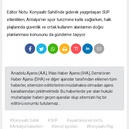
Editör Notu: Konyaaltı Sahili'nde giderek yaygınlaşan SUP
etkinlikleri, Antalya'nın spor turizmine katkı sağlarken, halk
plajlarında güvenlik ve ortak kullanım alanlarının doğru
planlanması konusunu da gündeme taşıyor.
Anadolu Ajansı (AA), İhlas Haber Ajansı (İHA), Demirören
Haber Ajansı (DHA) ve diğer ajanslar tarafından eklenen tüm
haberler, sitemizin editörlerinin müdahalesi olmadan ajans
kanallarından çekilmektedir. Bu haberlerde yer alan hukuki
muhataplar haberi geçen ajanslar olup sitemizin hiç bir
editörü sorumlu tutulamaz...
#Konyaaltı Sahili
#SUP
#ayakta kürek sörfü
#Antalya haberleri
#deniz sporları
#Konyaaltı Plajı