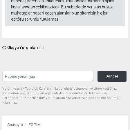
haberler, sitemizin editörlerinin müdahalesi olmadan ajans
kanallarından çekilmektedir. Bu haberlerde yer alan hukuki
muhataplar haberi geçen ajanslar olup sitemizin hiç bir
editörü sorumlu tutulamaz...
Okuyu Yorumları
(0)
Gonder
Yorum yazarak Topluluk Kuralları’nı kabul etmiş bulunuyor ve siteye yaptığınız
yorumunuzla ilgili doğrudan veya dolaylı tüm sorumluluğu tek başınıza
üstleniyorsunuz. Yazılan tüm yorumlardan site yönetimi hiçbir şekilde sorumlu
tutulamaz.
Anasayfa
EĞİTİM