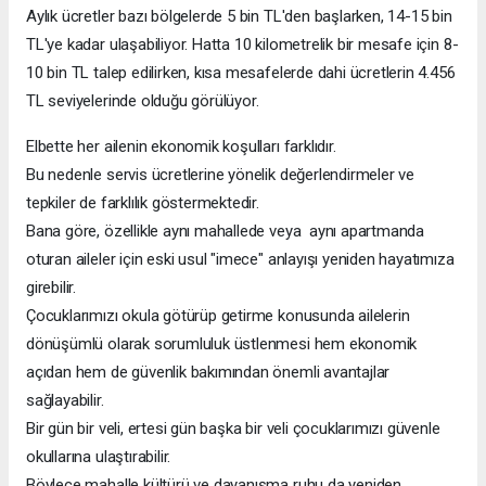
Aylık ücretler bazı bölgelerde 5 bin TL'den başlarken, 14-15 bin
TL'ye kadar ulaşabiliyor. Hatta 10 kilometrelik bir mesafe için 8-
10 bin TL talep edilirken, kısa mesafelerde dahi ücretlerin 4.456
TL seviyelerinde olduğu görülüyor.
Elbette her ailenin ekonomik koşulları farklıdır.
Bu nedenle servis ücretlerine yönelik değerlendirmeler ve
tepkiler de farklılık göstermektedir.
Bana göre, özellikle aynı mahallede veya aynı apartmanda
oturan aileler için eski usul "imece" anlayışı yeniden hayatımıza
girebilir.
Çocuklarımızı okula götürüp getirme konusunda ailelerin
dönüşümlü olarak sorumluluk üstlenmesi hem ekonomik
açıdan hem de güvenlik bakımından önemli avantajlar
sağlayabilir.
Bir gün bir veli, ertesi gün başka bir veli çocuklarımızı güvenle
okullarına ulaştırabilir.
Böylece mahalle kültürü ve dayanışma ruhu da yeniden