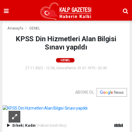
Anasayfa
GENEL
KPSS Din Hizmetleri Alan Bilgisi
Sınavı yapıldı
GENEL
27.11.2022 - 12:06, Güncelleme: 01.01.1970 - 02:00
ABONE OL
Erkek
|
Kadın
(Haberi Sesli Oku)