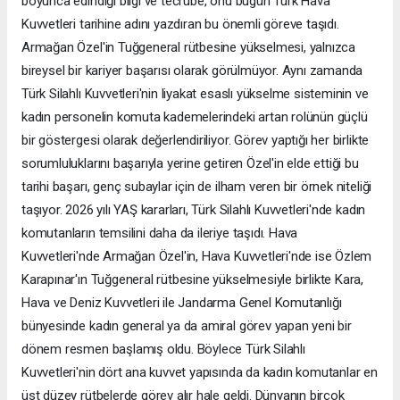
boyunca edindiği bilgi ve tecrübe, onu bugün Türk Hava
Kuvvetleri tarihine adını yazdıran bu önemli göreve taşıdı.
Armağan Özel'in Tuğgeneral rütbesine yükselmesi, yalnızca
bireysel bir kariyer başarısı olarak görülmüyor. Aynı zamanda
Türk Silahlı Kuvvetleri'nin liyakat esaslı yükselme sisteminin ve
kadın personelin komuta kademelerindeki artan rolünün güçlü
bir göstergesi olarak değerlendiriliyor. Görev yaptığı her birlikte
sorumluluklarını başarıyla yerine getiren Özel'in elde ettiği bu
tarihi başarı, genç subaylar için de ilham veren bir örnek niteliği
taşıyor. 2026 yılı YAŞ kararları, Türk Silahlı Kuvvetleri'nde kadın
komutanların temsilini daha da ileriye taşıdı. Hava
Kuvvetleri'nde Armağan Özel'in, Hava Kuvvetleri'nde ise Özlem
Karapınar'ın Tuğgeneral rütbesine yükselmesiyle birlikte Kara,
Hava ve Deniz Kuvvetleri ile Jandarma Genel Komutanlığı
bünyesinde kadın general ya da amiral görev yapan yeni bir
dönem resmen başlamış oldu. Böylece Türk Silahlı
Kuvvetleri'nin dört ana kuvvet yapısında da kadın komutanlar en
üst düzey rütbelerde görev alır hale geldi. Dünyanın birçok