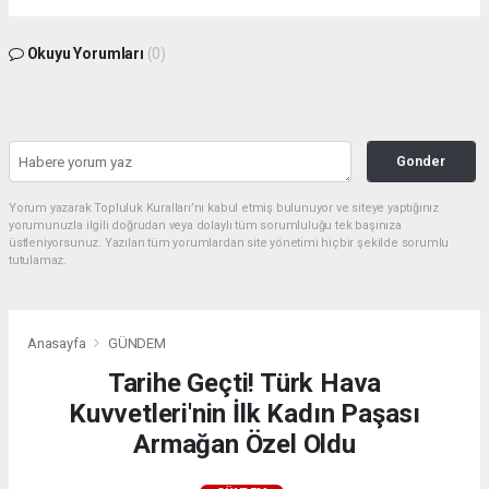
Okuyu Yorumları
(0)
Gonder
Yorum yazarak Topluluk Kuralları’nı kabul etmiş bulunuyor ve siteye yaptığınız
yorumunuzla ilgili doğrudan veya dolaylı tüm sorumluluğu tek başınıza
üstleniyorsunuz. Yazılan tüm yorumlardan site yönetimi hiçbir şekilde sorumlu
tutulamaz.
Anasayfa
GÜNDEM
Tarihe Geçti! Türk Hava
Kuvvetleri'nin İlk Kadın Paşası
Armağan Özel Oldu