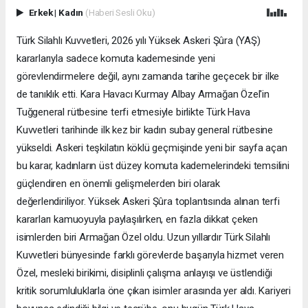
Erkek
|
Kadın
(Haberi Sesli Oku)
Türk Silahlı Kuvvetleri, 2026 yılı Yüksek Askeri Şûra (YAŞ)
kararlarıyla sadece komuta kademesinde yeni
görevlendirmelere değil, aynı zamanda tarihe geçecek bir ilke
de tanıklık etti. Kara Havacı Kurmay Albay Armağan Özel'in
Tuğgeneral rütbesine terfi etmesiyle birlikte Türk Hava
Kuvvetleri tarihinde ilk kez bir kadın subay general rütbesine
yükseldi. Askeri teşkilatın köklü geçmişinde yeni bir sayfa açan
bu karar, kadınların üst düzey komuta kademelerindeki temsilini
güçlendiren en önemli gelişmelerden biri olarak
değerlendiriliyor. Yüksek Askeri Şûra toplantısında alınan terfi
kararları kamuoyuyla paylaşılırken, en fazla dikkat çeken
isimlerden biri Armağan Özel oldu. Uzun yıllardır Türk Silahlı
Kuvvetleri bünyesinde farklı görevlerde başarıyla hizmet veren
Özel, mesleki birikimi, disiplinli çalışma anlayışı ve üstlendiği
kritik sorumluluklarla öne çıkan isimler arasında yer aldı. Kariyeri