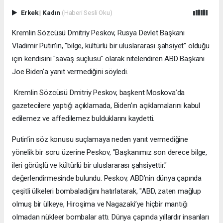
Erkek
|
Kadın
(Haberi Sesli Oku)
Kremlin Sözcüsü Dmitriy Peskov, Rusya Devlet Başkanı
Vladimir Putin’in, "bilge, kültürlü bir uluslararası şahsiyet" olduğu
için kendisini "savaş suçlusu" olarak nitelendiren ABD Başkanı
Joe Biden'a yanıt vermediğini söyledi.
Kremlin Sözcüsü Dmitriy Peskov, başkent Moskova’da
gazetecilere yaptığı açıklamada, Biden’ın açıklamalarını kabul
edilemez ve affedilemez bulduklarını kaydetti.
Putin’in söz konusu suçlamaya neden yanıt vermediğine
yönelik bir soru üzerine Peskov, "Başkanımız son derece bilge,
ileri görüşlü ve kültürlü bir uluslararası şahsiyettir."
değerlendirmesinde bulundu. Peskov, ABD’nin dünya çapında
çeşitli ülkeleri bombaladığını hatırlatarak, "ABD, zaten mağlup
olmuş bir ülkeye, Hiroşima ve Nagazaki’ye hiçbir mantığı
olmadan nükleer bombalar attı. Dünya çapında yıllardır insanları