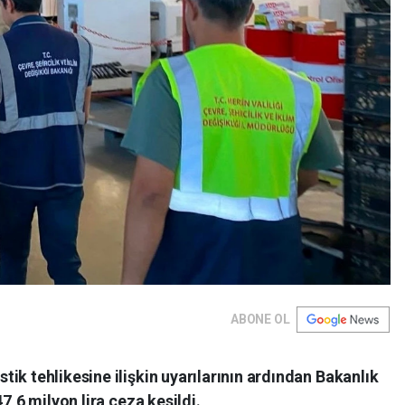
ABONE OL
ik tehlikesine ilişkin uyarılarının ardından Bakanlık
7,6 milyon lira ceza kesildi.