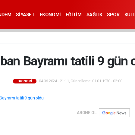
NDEM
SİYASET
EKONOMİ
EĞİTİM
SAĞLIK
SPOR
KÜL
ban Bayramı tatili 9 gün 
04.06.2024 - 21:11, Güncelleme: 01.01.1970 - 02:00
EKONOMİ
ABONE OL