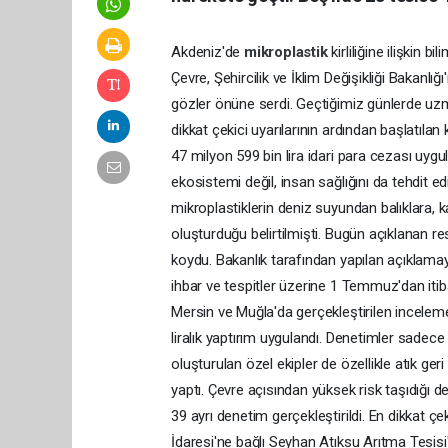
Akdeniz'de
mikroplastik
kirliliğine ilişkin 
Çevre, Şehircilik ve İklim Değişikliği Bakanlı
gözler önüne serdi. Geçtiğimiz günlerde uzm
dikkat çekici uyarılarının ardından başlatılan
47 milyon 599 bin lira idari para cezası uygu
ekosistemi değil, insan sağlığını da tehdit
mikroplastiklerin deniz suyundan balıklara, k
oluşturduğu belirtilmişti. Bugün açıklanan r
koydu. Bakanlık tarafından yapılan açıklama
ihbar ve tespitler üzerine 1 Temmuz'dan itib
Mersin ve Muğla'da gerçekleştirilen inceleme
liralık yaptırım uygulandı. Denetimler sadece 
oluşturulan özel ekipler de özellikle atık geri
yaptı. Çevre açısından yüksek risk taşıdığı 
39 ayrı denetim gerçekleştirildi. En dikkat 
İdaresi'ne bağlı Seyhan Atıksu Arıtma Tesisi