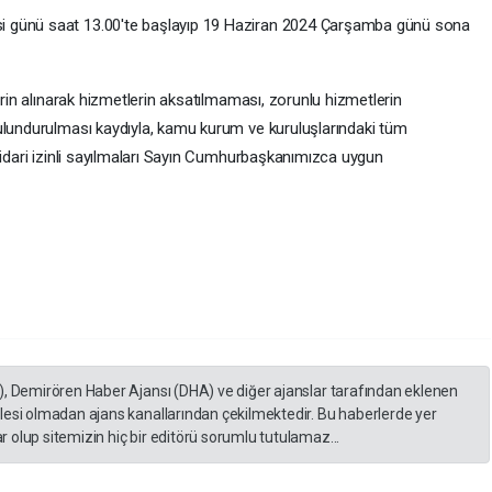
i günü saat 13.00'te başlayıp 19 Haziran 2024 Çarşamba günü sona
erin alınarak hizmetlerin aksatılmaması, zorunlu hizmetlerin
ulundurulması kaydıyla, kamu kurum ve kuruluşlarındaki tüm
 idari izinli sayılmaları Sayın Cumhurbaşkanımızca uygun
), Demirören Haber Ajansı (DHA) ve diğer ajanslar tarafından eklenen
lesi olmadan ajans kanallarından çekilmektedir. Bu haberlerde yer
 olup sitemizin hiç bir editörü sorumlu tutulamaz...