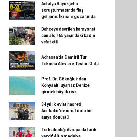
Antalya Büyükşehir
soruşturmasında flaş
gelişme: İki isim gözaltında
Bahçeye devrilen kamyonet
can aldı! 65 yaşındaki kadın
vefat etti
Adrasan'da Demirli Tur
Teknesi Alevlere Teslim Oldu
Prof. Dr. Gökoğlu'ndan
Konyaaltı uyarısı: Denize
girmek büyük risk
34 yıllık evlat hasreti
Anıtkabir'de umut dolu bir
anıya dönüştü
Türk atıcılığı Avrupa'da tarih
yazdı! Altın madalya