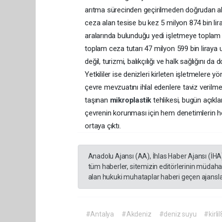
arıtma sürecinden geçirilmeden doğrudan alıcı
ceza alan tesise bu kez 5 milyon 874 bin lira
aralarında bulunduğu yedi işletmeye toplam 20
toplam ceza tutarı 47 milyon 599 bin liraya 
değil, turizmi, balıkçılığı ve halk sağlığını 
Yetkililer ise denizleri kirleten işletmelere 
çevre mevzuatını ihlal edenlere taviz verilme
taşınan
mikroplastik
tehlikesi, bugün açıkl
çevrenin korunması için hem denetimlerin hem
ortaya çıktı.
Anadolu Ajansı (AA), İhlas Haber Ajansı (İHA
tüm haberler, sitemizin editörlerinin müdaha
alan hukuki muhataplar haberi geçen ajanslar
#Antalya
#Akdeniz
#deniz suyu
#kirli