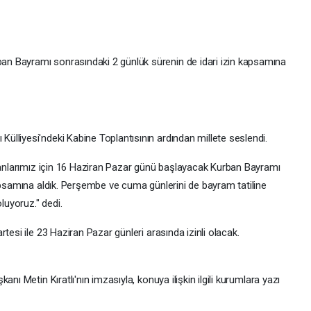
n Bayramı sonrasındaki 2 günlük sürenin de idari izin kapsamına
liyesi'ndeki Kabine Toplantısının ardından millete seslendi.
ışanlarımız için 16 Haziran Pazar günü başlayacak Kurban Bayramı
kapsamına aldık. Perşembe ve cuma günlerini de bayram tatiline
luyoruz." dedi.
tesi ile 23 Haziran Pazar günleri arasında izinli olacak.
nı Metin Kıratlı'nın imzasıyla, konuya ilişkin ilgili kurumlara yazı