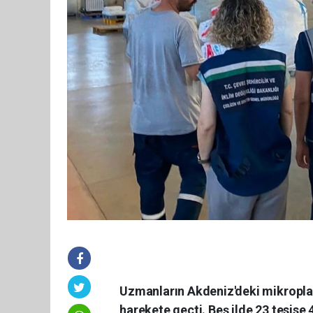
Uzmanların Akdeniz'deki mikroplast
harekete geçti. Beş ilde 23 tesise 4