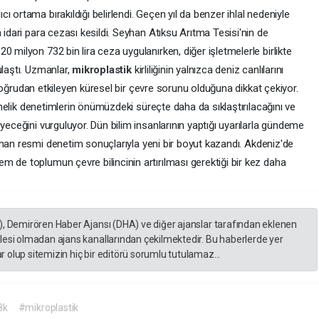
 ortama bırakıldığı belirlendi. Geçen yıl da benzer ihlal nedeniyle
 idari para cezası kesildi. Seyhan Atıksu Arıtma Tesisi'nin de
 milyon 732 bin lira ceza uygulanırken, diğer işletmelerle birlikte
ulaştı. Uzmanlar,
mikroplastik
kirliliğinin yalnızca deniz canlılarını
da doğrudan etkileyen küresel bir çevre sorunu olduğuna dikkat çekiyor.
yönelik denetimlerin önümüzdeki süreçte daha da sıklaştırılacağını ve
yeceğini vurguluyor. Dün bilim insanlarının yaptığı uyarılarla gündeme
anan resmi denetim sonuçlarıyla yeni bir boyut kazandı. Akdeniz'de
 de toplumun çevre bilincinin artırılması gerektiği bir kez daha
), Demirören Haber Ajansı (DHA) ve diğer ajanslar tarafından eklenen
lesi olmadan ajans kanallarından çekilmektedir. Bu haberlerde yer
 olup sitemizin hiç bir editörü sorumlu tutulamaz...
l8k
#mikroplastik