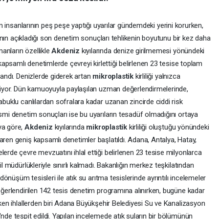
bilim insanlarının peş peşe yaptığı uyarılar gündemdeki yerini korurken,
ğı'nın açıkladığı son denetim sonuçları tehlikenin boyutunu bir kez daha
anların özellikle
Akdeniz
kıyılarında denize girilmemesi yönündeki
 kapsamlı denetimlerde çevreyi kirlettiği belirlenen 23 tesise toplam
landı. Denizlerde giderek artan
mikroplastik
kirliliği yalnızca
 ediyor. Dün kamuoyuyla paylaşılan uzman değerlendirmelerinde,
abuklu canlılardan sofralara kadar uzanan zincirde ciddi risk
esmi denetim sonuçları ise bu uyarıların tesadüf olmadığını ortaya
ya göre,
Akdeniz
kıyılarında
mikroplastik
kirliliği oluştuğu yönündeki
aren geniş kapsamlı denetimler başlatıldı. Adana, Antalya, Hatay,
lerde çevre mevzuatını ihlal ettiği belirlenen 23 tesise milyonlarca
il müdürlükleriyle sınırlı kalmadı. Bakanlığın merkez teşkilatından
 dönüşüm tesisleri ile atık su arıtma tesislerinde ayrıntılı incelemeler
değerlendirilen 142 tesis denetim programına alınırken, bugüne kadar
çeken ihlallerden biri Adana Büyükşehir Belediyesi Su ve Kanalizasyon
'nde tespit edildi. Yapılan incelemede atık suların bir bölümünün