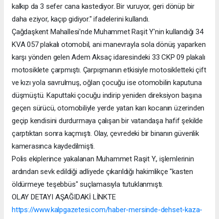
kalkıp da 3 sefer cana kastediyor. Bir vuruyor, geri dönüp bir
daha eziyor, kaçıp gidiyor." ifadelerini kullandı.
Çağdaşkent Mahallesi'nde Muhammet Raşit Y'nin kullandığı 34
KVA 057 plakalı otomobil, ani manevrayla sola dönüş yaparken
karşı yönden gelen Adem Aksaç idaresindeki 33 CKP 09 plakalı
motosiklete çarpmıştı. Çarpışmanın etkisiyle motosikletteki çift
ve kızı yola savrulmuş, oğlan çocuğu ise otomobilin kaputuna
düşmüştü. Kaputtaki çocuğu indirip yeniden direksiyon başına
geçen sürücü, otomobiliyle yerde yatan karı kocanın üzerinden
geçip kendisini durdurmaya çalışan bir vatandaşa hafif şekilde
çarptıktan sonra kaçmıştı. Olay, çevredeki bir binanın güvenlik
kamerasınca kaydedilmişti.
Polis ekiplerince yakalanan Muhammet Raşit Y., işlemlerinin
ardından sevk edildiği adliyede çıkarıldığı hakimlikçe "kasten
öldürmeye teşebbüs" suçlamasıyla tutuklanmıştı.
OLAY DETAYI AŞAĞIDAKİ LİNKTE
https://www.kalpgazetesi.com/haber-mersinde-dehset-kaza-