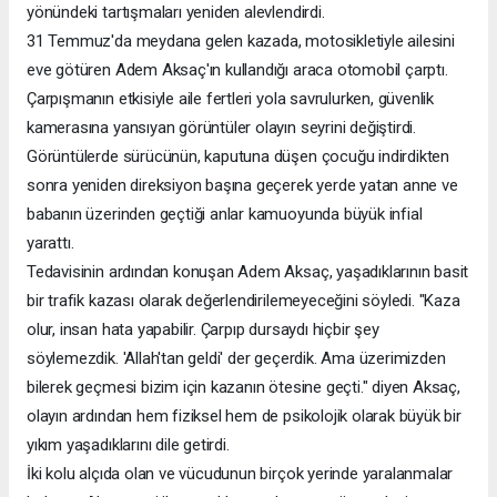
yönündeki tartışmaları yeniden alevlendirdi.
31 Temmuz'da meydana gelen kazada, motosikletiyle ailesini
eve götüren Adem Aksaç'ın kullandığı araca otomobil çarptı.
Çarpışmanın etkisiyle aile fertleri yola savrulurken, güvenlik
kamerasına yansıyan görüntüler olayın seyrini değiştirdi.
Görüntülerde sürücünün, kaputuna düşen çocuğu indirdikten
sonra yeniden direksiyon başına geçerek yerde yatan anne ve
babanın üzerinden geçtiği anlar kamuoyunda büyük infial
yarattı.
Tedavisinin ardından konuşan Adem Aksaç, yaşadıklarının basit
bir trafik kazası olarak değerlendirilemeyeceğini söyledi. "Kaza
olur, insan hata yapabilir. Çarpıp dursaydı hiçbir şey
söylemezdik. 'Allah'tan geldi' der geçerdik. Ama üzerimizden
bilerek geçmesi bizim için kazanın ötesine geçti." diyen Aksaç,
olayın ardından hem fiziksel hem de psikolojik olarak büyük bir
yıkım yaşadıklarını dile getirdi.
İki kolu alçıda olan ve vücudunun birçok yerinde yaralanmalar