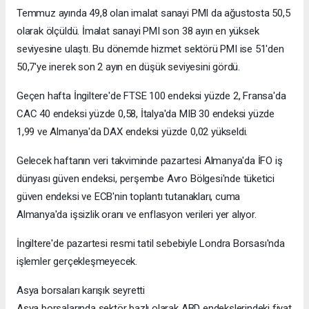
Temmuz ayında 49,8 olan imalat sanayi PMI da ağustosta 50,5
olarak ölçüldü. İmalat sanayi PMI son 38 ayın en yüksek
seviyesine ulaştı. Bu dönemde hizmet sektörü PMI ise 51'den
50,7'ye inerek son 2 ayın en düşük seviyesini gördü.
Geçen hafta İngiltere'de FTSE 100 endeksi yüzde 2, Fransa'da
CAC 40 endeksi yüzde 0,58, İtalya'da MIB 30 endeksi yüzde
1,99 ve Almanya'da DAX endeksi yüzde 0,02 yükseldi.
Gelecek haftanın veri takviminde pazartesi Almanya'da İFO iş
dünyası güven endeksi, perşembe Avro Bölgesi'nde tüketici
güven endeksi ve ECB'nin toplantı tutanakları, cuma
Almanya'da işsizlik oranı ve enflasyon verileri yer alıyor.
İngiltere'de pazartesi resmi tatil sebebiyle Londra Borsası'nda
işlemler gerçekleşmeyecek.
Asya borsaları karışık seyretti
Asya borsalarında sektör bazlı olarak ABD endekslerindeki fiyat