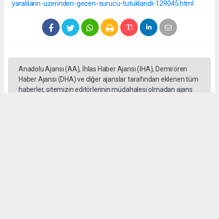
yaralilarin-uzerinden-gecen-surucu-tutuklandi-129045.html
Anadolu Ajansı (AA), İhlas Haber Ajansı (İHA), Demirören
Haber Ajansı (DHA) ve diğer ajanslar tarafından eklenen tüm
haberler, sitemizin editörlerinin müdahalesi olmadan ajans
kanallarından çekilmektedir. Bu haberlerde yer alan hukuki
muhataplar haberi geçen ajanslar olup sitemizin hiç bir
editörü sorumlu tutulamaz...
#Mersin
#Motosiklet
#Otomobil
#üzerinden geçti
#Adem Aksaç
#kaza
Okuyu Yorumları
(0)