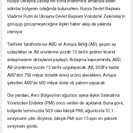
Rusya-Ukrayna Savaşı'nın sona erdirilmesi amacıyla atılan
adımlar bölgenin odağında bulunurken, Rusya Devlet Başkanı
Vladimir Putin ile Ukrayna Devlet Başkanı Volodimir Zelenskiy'in
görüşüp görüşmeyeceğine ilişkin haber akışı da yakında
izleniyor.
Tarifeler tarafında ise ABD ve Avrupa Birliği (AB), geçen ay
uzlaştıkları ve AB ürünlerine yüzde 15 tarife getiren ticaret
anlaşmasının detaylarını paylaştı. Anlaşma kapsamında, ABD,
AB ürünlerine yüzde 15 tarife uygulayacak. AB, 2028'e kadar
ABD'den 750 milyar dolarlık enerji ürünü alacakken, Avrupa
şirketleri ABD'de 600 milyar dolar ek yatırım yapacak.
Öte yandan, Avro Bölgesi'nin ağustos ayına ilişkin Satınalma
Yöneticileri Endeksi (PMI) öncü verileri de açıklandı. Buna göre,
bölgede temmuzda 50,9 olan bileşik PMI, ağustosta 51,1
seviyesine çıktı. Böylece, bileşik PMI son 15 ayın en yüksek
seviyesini gördü.