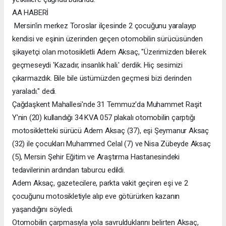
AA HABERİ
Mersin'in merkez Toroslar ilçesinde 2 çocuğunu yaralayıp
kendisi ve eşinin üzerinden geçen otomobilin sürücüsünden
şikayetçi olan motosikletli Adem Aksaç, "Üzerimizden bilerek
geçmeseydi 'Kazadır, insanlık hali.' derdik. Hiç sesimizi
çıkarmazdık. Bile bile üstümüzden geçmesi bizi derinden
yaraladı." dedi.
Çağdaşkent Mahallesi'nde 31 Temmuz'da Muhammet Raşit
Y'nin (20) kullandığı 34 KVA 057 plakalı otomobilin çarptığı
motosikletteki sürücü Adem Aksaç (37), eşi Şeymanur Aksaç
(32) ile çocukları Muhammed Celal (7) ve Nisa Zübeyde Aksaç
(5), Mersin Şehir Eğitim ve Araştırma Hastanesindeki
tedavilerinin ardından taburcu edildi.
Adem Aksaç, gazetecilere, parkta vakit geçiren eşi ve 2
çocuğunu motosikletiyle alıp eve götürürken kazanın
yaşandığını söyledi.
Otomobilin çarpmasıyla yola savrulduklarını belirten Aksaç,