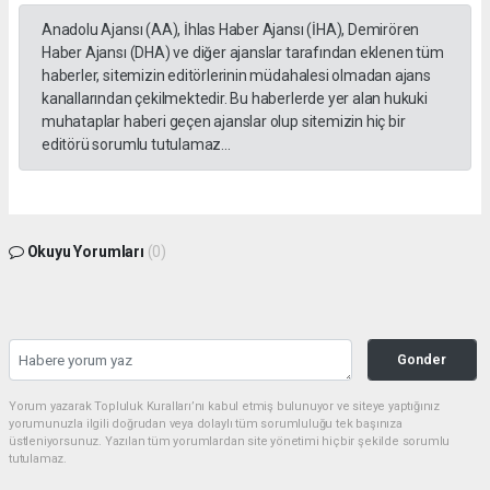
Anadolu Ajansı (AA), İhlas Haber Ajansı (İHA), Demirören
Haber Ajansı (DHA) ve diğer ajanslar tarafından eklenen tüm
haberler, sitemizin editörlerinin müdahalesi olmadan ajans
kanallarından çekilmektedir. Bu haberlerde yer alan hukuki
muhataplar haberi geçen ajanslar olup sitemizin hiç bir
editörü sorumlu tutulamaz...
Okuyu Yorumları
(0)
Gonder
Yorum yazarak Topluluk Kuralları’nı kabul etmiş bulunuyor ve siteye yaptığınız
yorumunuzla ilgili doğrudan veya dolaylı tüm sorumluluğu tek başınıza
üstleniyorsunuz. Yazılan tüm yorumlardan site yönetimi hiçbir şekilde sorumlu
tutulamaz.