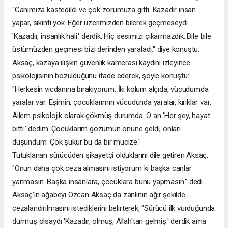
"Canımıza kastedildi ve çok zorumuza gitti. Kazadır insan
yapar, sıkıntı yok. Eğer üzerimizden bilerek geçmeseydi
'Kazadır, insanlık hali.' derdik. Hiç sesimizi çıkarmazdık. Bile bile
üstümüzden geçmesi bizi derinden yaraladı." diye konuştu.
Aksaç, kazaya ilişkin güvenlik kamerası kaydını izleyince
psikolojisinin bozulduğunu ifade ederek, şöyle konuştu:
"Herkesin vicdanına bırakıyorum. İki kolum alçıda, vücudumda
yaralar var. Eşimin, çocuklarımın vücudunda yaralar, kırıklar var.
Ailem psikolojik olarak çökmüş durumda. O an 'Her şey, hayat
bitti.' dedim. Çocuklarım gözümün önüne geldi, onları
düşündüm. Çok şükür bu da bir mucize."
Tutuklanan sürücüden şikayetçi olduklarını dile getiren Aksaç,
"Onun daha çok ceza almasını istiyorum ki başka canlar
yanmasın. Başka insanlara, çocuklara bunu yapmasın." dedi.
Aksaç'ın ağabeyi Özcan Aksaç da zanlının ağır şekilde
cezalandırılmasını istediklerini belirterek, "Sürücü ilk vurduğunda
durmuş olsaydı 'Kazadır, olmuş, Allah'tan gelmiş.' derdik ama