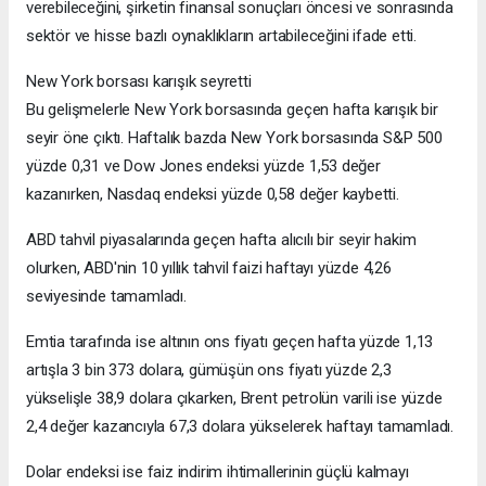
verebileceğini, şirketin finansal sonuçları öncesi ve sonrasında
sektör ve hisse bazlı oynaklıkların artabileceğini ifade etti.
New York borsası karışık seyretti
Bu gelişmelerle New York borsasında geçen hafta karışık bir
seyir öne çıktı. Haftalık bazda New York borsasında S&P 500
yüzde 0,31 ve Dow Jones endeksi yüzde 1,53 değer
kazanırken, Nasdaq endeksi yüzde 0,58 değer kaybetti.
ABD tahvil piyasalarında geçen hafta alıcılı bir seyir hakim
olurken, ABD'nin 10 yıllık tahvil faizi haftayı yüzde 4,26
seviyesinde tamamladı.
Emtia tarafında ise altının ons fiyatı geçen hafta yüzde 1,13
artışla 3 bin 373 dolara, gümüşün ons fiyatı yüzde 2,3
yükselişle 38,9 dolara çıkarken, Brent petrolün varili ise yüzde
2,4 değer kazancıyla 67,3 dolara yükselerek haftayı tamamladı.
Dolar endeksi ise faiz indirim ihtimallerinin güçlü kalmayı