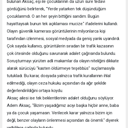
bulunan Aksaç, eşi ile çocuklarının da uzun süre tedavi
gördüğünü belirterek, "Yerde yatarken tek düşündüğüm
çocuklarımdı. O an her şeyin bittiğini sandım. Bugün
hayattaysak bunun tek açıklaması mucize." ifadelerini kullandı.
Olayın güvenlik kamerası görüntülerinin milyonlarca kişi
tarafından izlenmesi, sosyal medyada da geniş yankı uyandırdı.
Çok sayıda kullanıcı, görüntülerin sıradan bir trafik kazasının
çok ötesinde olduğunu savunarak adalet çağrısında bulundu.
Soruşturmayı yürüten adli makamlar da olayın niteliğini dikkate
alarak sürücüyü "kasten öldürmeye teşebbüs" suçlamasıyla
tutukladı. Bu karar, dosyada yalnızca trafik kurallarının ihlal
edilmediği, olayın ceza hukuku açısından da ağır şekilde
değerlendirildiğini ortaya koydu.
Aksaç ailesi ise tek beklentilerinin adalet olduğunu söylüyor.
Adem Aksaç, "Bizim yaşadığımız acıyı başka hiçbir anne, baba
ya da çocuk yaşamasın. Verilecek karar yalnızca bizim için
değil, benzer olayların önlenmesi açısından da önemli." diyerek
yetkililere çağrıda bulundu.