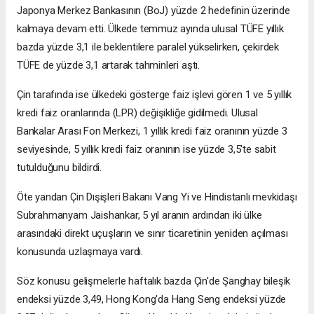
Japonya Merkez Bankasının (BoJ) yüzde 2 hedefinin üzerinde
kalmaya devam etti. Ülkede temmuz ayında ulusal TÜFE yıllık
bazda yüzde 3,1 ile beklentilere paralel yükselirken, çekirdek
TÜFE de yüzde 3,1 artarak tahminleri aştı.
Çin tarafında ise ülkedeki gösterge faiz işlevi gören 1 ve 5 yıllık
kredi faiz oranlarında (LPR) değişikliğe gidilmedi. Ulusal
Bankalar Arası Fon Merkezi, 1 yıllık kredi faiz oranının yüzde 3
seviyesinde, 5 yıllık kredi faiz oranının ise yüzde 3,5'te sabit
tutulduğunu bildirdi.
Öte yandan Çin Dışişleri Bakanı Vang Yi ve Hindistanlı mevkidaşı
Subrahmanyam Jaishankar, 5 yıl aranın ardından iki ülke
arasındaki direkt uçuşların ve sınır ticaretinin yeniden açılması
konusunda uzlaşmaya vardı.
Söz konusu gelişmelerle haftalık bazda Çin'de Şanghay bileşik
endeksi yüzde 3,49, Hong Kong'da Hang Seng endeksi yüzde