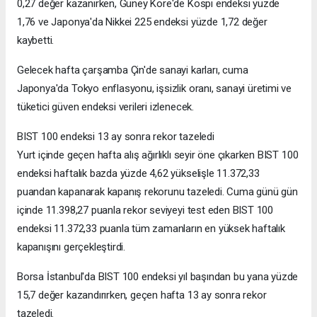
0,27 değer kazanırken, Güney Kore'de Kospi endeksi yüzde
1,76 ve Japonya'da Nikkei 225 endeksi yüzde 1,72 değer
kaybetti.
Gelecek hafta çarşamba Çin'de sanayi karları, cuma
Japonya'da Tokyo enflasyonu, işsizlik oranı, sanayi üretimi ve
tüketici güven endeksi verileri izlenecek.
BIST 100 endeksi 13 ay sonra rekor tazeledi
Yurt içinde geçen hafta alış ağırlıklı seyir öne çıkarken BIST 100
endeksi haftalık bazda yüzde 4,62 yükselişle 11.372,33
puandan kapanarak kapanış rekorunu tazeledi. Cuma günü gün
içinde 11.398,27 puanla rekor seviyeyi test eden BIST 100
endeksi 11.372,33 puanla tüm zamanların en yüksek haftalık
kapanışını gerçekleştirdi.
Borsa İstanbul'da BIST 100 endeksi yıl başından bu yana yüzde
15,7 değer kazandırırken, geçen hafta 13 ay sonra rekor
tazeledi.