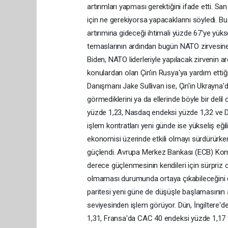
artırımları yapması gerektiğini ifade etti. S
için ne gerekiyorsa yapacaklarını söyledi. Bu
artırımına gideceği ihtimali yüzde 67'ye yük
temaslarının ardından bugün NATO zirvesine,
Biden, NATO liderleriyle yapılacak zirvenin ar
konulardan olan Çin'in Rusya'ya yardım ettiğ
Danışmanı Jake Sullivan ise, Çin'in Ukrayna
görmediklerini ya da ellerinde böyle bir del
yüzde 1,23, Nasdaq endeksi yüzde 1,32 ve 
işlem kontratları yeni günde ise yükseliş e
ekonomisi üzerinde etkili olmayı sürdürürken
güçlendi. Avrupa Merkez Bankası (ECB) Kom
derece güçlenmesinin kendileri için sürpriz 
olmaması durumunda ortaya çıkabileceğini di
paritesi yeni güne de düşüşle başlamasının 
seviyesinden işlem görüyor. Dün, İngiltere
1,31, Fransa'da CAC 40 endeksi yüzde 1,17 