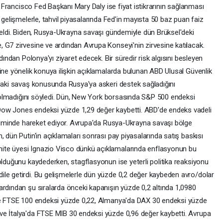
an Francisco Fed Başkanı Mary Daly ise fiyat istikrarının sağlanması
 gelişmelerle, tahvil piyasalarında Fed'in mayısta 50 baz puan faiz
seldi. Biden, Rusya-Ukrayna savaşı gündemiyle dün Brüksel'deki
 G7 zirvesine ve ardından Avrupa Konseyi'nin zirvesine katılacak.
dından Polonya'yı ziyaret edecek. Bir süredir risk algısını besleyen
ine yönelik konuya ilişkin açıklamalarda bulunan ABD Ulusal Güvenlik
'daki savaş konusunda Rusya'ya askeri destek sağladığını
il olmadığını söyledi. Dün, New York borsasında S&P 500 endeksi
Dow Jones endeksi yüzde 1,29 değer kaybetti. ABD'de endeks vadeli
ğiliminde hareket ediyor. Avrupa'da Rusya-Ukrayna savaşı bölge
, dün Putin'in açıklamaları sonrası pay piyasalarında satış baskısı
ite üyesi Ignazio Visco dünkü açıklamalarında enflasyonun bu
olduğunu kaydederken, stagflasyonun ise yeterli politika reaksiyonu
le getirdi. Bu gelişmelerle dün yüzde 0,2 değer kaybeden avro/dolar
ardından şu sıralarda önceki kapanışın yüzde 0,2 altında 1,0980
'de FTSE 100 endeksi yüzde 0,22, Almanya'da DAX 30 endeksi yüzde
ve İtalya'da FTSE MIB 30 endeksi yüzde 0,96 değer kaybetti. Avrupa