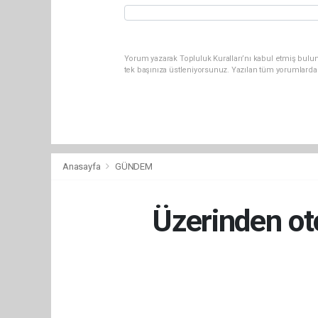
Yorum yazarak Topluluk Kuralları’nı kabul etmiş bulun
tek başınıza üstleniyorsunuz. Yazılan tüm yorumlarda
Anasayfa
GÜNDEM
Üzerinden ot