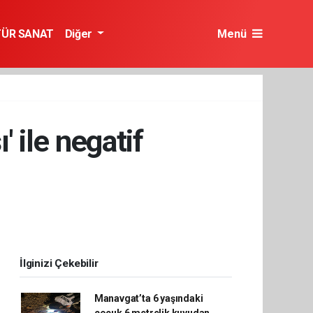
TÜR SANAT
Diğer
Menü
' ile negatif
İlginizi Çekebilir
Manavgat’ta 6 yaşındaki