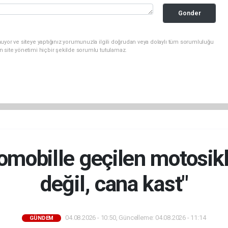
Gonder
uyor ve siteye yaptığınız yorumunuzla ilgili doğrudan veya dolaylı tüm sorumluluğu
n site yönetimi hiçbir şekilde sorumlu tutulamaz.
omobille geçilen motosikle
değil, cana kast"
04.08.2026 - 10:50, Güncelleme: 04.08.2026 - 11:14
GÜNDEM