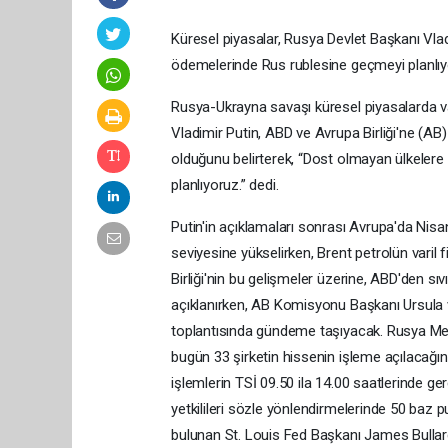
Küresel piyasalar, Rusya Devlet Başkanı Vlad
ödemelerinde Rus rublesine geçmeyi planlıyor
Rusya-Ukrayna savaşı küresel piyasalarda va
Vladimir Putin, ABD ve Avrupa Birliği'ne (AB
olduğunu belirterek, “Dost olmayan ülkeler
planlıyoruz.” dedi.
Putin'in açıklamaları sonrası Avrupa'da Nisa
seviyesine yükselirken, Brent petrolün varil 
Birliği'nin bu gelişmeler üzerine, ABD'den sı
açıklanırken, AB Komisyonu Başkanı Ursula
toplantısında gündeme taşıyacak. Rusya Mer
bugün 33 şirketin hissenin işleme açılacağını
işlemlerin TSİ 09.50 ila 14.00 saatlerinde g
yetkilileri sözle yönlendirmelerinde 50 baz 
bulunan St. Louis Fed Başkanı James Bullard,