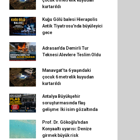
çocuk 6 metrelik kuyudan
kurtarıldı
Kuğu Gölü balesi Hierapolis
Antik Tiyatrosu'nda büyüleyici
gece
Adrasan'da Demirli Tur
Teknesi Alevlere Teslim Oldu
Manavgat’ta 6 yaşındaki
çocuk 6 metrelik kuyudan
kurtarıldı
Antalya Büyükşehir
soruşturmasında flaş
gelişme: İki isim gözaltında
Prof. Dr. Gökoğlu'ndan
Konyaaltı uyarısı: Denize
girmek büyük risk