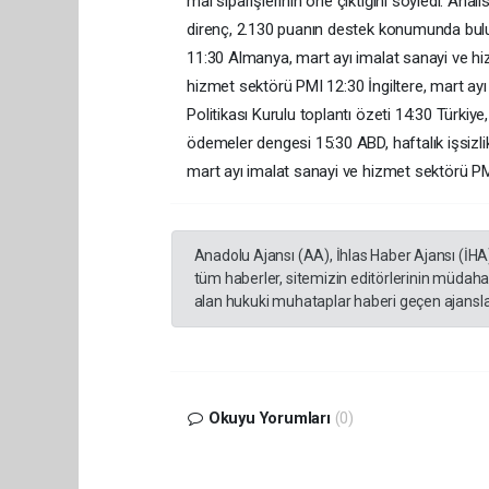
mal siparişlerinin öne çıktığını söyledi. Anal
direnç, 2.130 puanın destek konumunda bulun
11:30 Almanya, mart ayı imalat sanayi ve hi
hizmet sektörü PMI 12:30 İngiltere, mart ay
Politikası Kurulu toplantı özeti 14:30 Türkiye
ödemeler dengesi 15:30 ABD, haftalık işsizlik
mart ayı imalat sanayi ve hizmet sektörü P
Anadolu Ajansı (AA), İhlas Haber Ajansı (İHA
tüm haberler, sitemizin editörlerinin müdaha
alan hukuki muhataplar haberi geçen ajanslar
Okuyu Yorumları
(0)