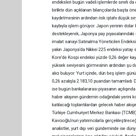
endeksleri bugün vadeli işlemlerde sınırlı da 
birlikte dün açıklanan bilançolarda başta ön
kaydetmesinin ardından risk iştahı düşük s
kaybıyla işlem görüyor. Japon yeninin dolar k
destekleyerek, Japonya pay piyasalarındaki 
imalat sanayi Satınalma Yöneticileri Endeksi
yakın Japonya'da Nikkei 225 endeksi yatay 
Kore'de Kospi endeksi yüzde 0,26 değer kayb
yüksek seviyesini görmesinin ardından şu da
alıcı buluyor. Yurt içinde, dün beş işlem gü
0,26 azalışla 2.183,10 puandan tamamladı.
ise bugün bankalararası piyasanın açılışında 1
haber akışının gündemin odağındaki yerini 
katılacağı toplantılardan gelecek haber akışını
Türkiye Cumhuriyet Merkez Bankası (TCMB) P
Kavcıoğlu'nun yatırımcılarla gerçekleştireceğ
analistler, yurt dışı veri gündeminde ise düny