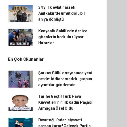
34 yıllık evlat hasreti
Anıtkabir'de umut dolu bir
anıya dönüştü
Konyaaltı Sahili'nde denize
girenlerin korkulu rüyası:
Hırsızlar
En Çok Okunanlar
Şarkıcı Güllü dosyasında yeni
perde: İddianamedeki çarpıcı
ayrıntılar gündemde
Tarihe Geçti! Türk Hava
Kuvvetleri'nin İlk Kadın Paşası
Armağan Özel Oldu
Davutoğlu'ndan siyaseti
sarsan karar! Gelecek Partisi