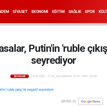
NDEM
SİYASET
EKONOMİ
EĞİTİM
SAĞLIK
SPOR
KÜL
salar, Putin'in 'ruble çıkışı
seyrediyor
24.03.2022 - 17:42, Güncelleme: 01.01.1970 - 02:00
EKONOMİ
ABONE OL