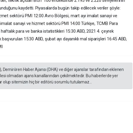
istler, teknik açıdan BIST 100 endeksinde 2.195 ve 2.220 seviyelerinin
duğunu kaydetti. Piyasalarda bugün takip edilecek veriler şöyle:
zmet sektörü PMI 12:00 Avro Bölgesi, mart ayı imalat sanayi ve
ı imalat sanayi ve hizmet sektörü PMI 14.00 Türkiye, TCMB Para
, haftalık para ve banka istatistikleri 15:30 ABD, 2021 4. çeyrek
 başvuruları 15:30 ABD, şubat ayı dayanıklı mal siparişleri 16:45 ABD,
MI
), Demirören Haber Ajansı (DHA) ve diğer ajanslar tarafından eklenen
lesi olmadan ajans kanallarından çekilmektedir. Bu haberlerde yer
 olup sitemizin hiç bir editörü sorumlu tutulamaz...