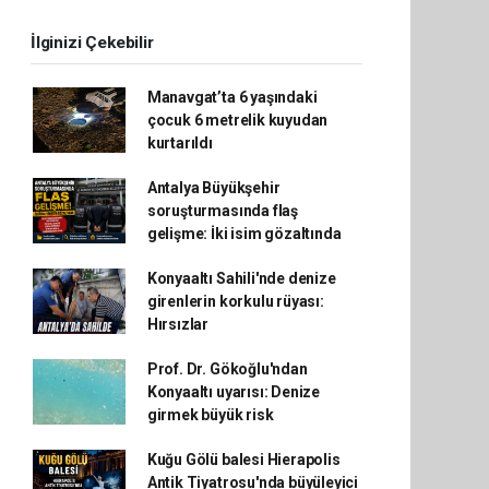
İlginizi Çekebilir
Manavgat’ta 6 yaşındaki
çocuk 6 metrelik kuyudan
kurtarıldı
Antalya Büyükşehir
soruşturmasında flaş
gelişme: İki isim gözaltında
Konyaaltı Sahili'nde denize
girenlerin korkulu rüyası:
Hırsızlar
Prof. Dr. Gökoğlu'ndan
Konyaaltı uyarısı: Denize
girmek büyük risk
Kuğu Gölü balesi Hierapolis
Antik Tiyatrosu'nda büyüleyici