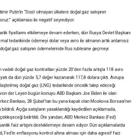
imir Putin'in “Dost olmayan ülkelere doğal gaz satışının
uz.” açıklaması ile negatif seyrediyor.
rlık fiyatlarını etkilemeye devam ederken, dün Rusya Devlet Başkanı
) mal tedarikinde ödemeyi dolar veya avro ile almanın artık anlamsız
e doğal gaz satışının ödemelerinde Rus rublesine geçmeyi
n vadeli doğal gaz kontratları yüzde 20'den fazla artışla 118 avro
fiyatı da dün yüzde 5,7 değer kazanarak 117,8 dolara çıktı. Avrupa
vılaştırılmış doğal gaz (LNG) tedarikinde öncelik talep edeceği
 von der Leyen bugün konuyu ABD Başkanı Joe Biden ile olan
kez Bankası, 28 Şubat'tan bu yana kapalı olan Moskova Borsası'nın
 bildirdi. Açığa satışların yasaklandığı kaydedilen açıklamada,
erçekleşeceği belirtildi. Öte yandan, ABD Merkez Bankası (Fed)
puanlık faiz artışını desteklemeye devam ediyor. Dün açıklamalarda
 Fed'in enflasyonu kontrol altına alması için daha agresif faiz