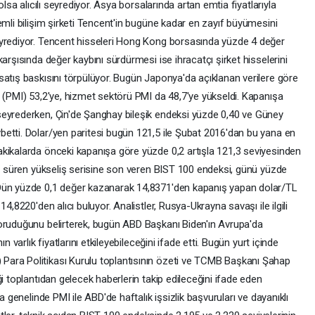
olsa alıcılı seyrediyor. Asya borsalarında artan emtia fiyatlarıyla
emli bilişim şirketi Tencent'in bugüne kadar en zayıf büyümesini
eyrediyor. Tencent hisseleri Hong Kong borsasında yüzde 4 değer
arşısında değer kaybını sürdürmesi ise ihracatçı şirket hisselerini
satış baskısını törpülüyor. Bugün Japonya'da açıklanan verilere göre
 (PMI) 53,2'ye, hizmet sektörü PMI da 48,7'ye yükseldi. Kapanışa
seyrederken, Çin'de Şanghay bileşik endeksi yüzde 0,40 ve Güney
etti. Dolar/yen paritesi bugün 121,5 ile Şubat 2016'dan bu yana en
kikalarda önceki kapanışa göre yüzde 0,2 artışla 121,3 seviyesinden
nü süren yükseliş serisine son veren BIST 100 endeksi, günü yüzde
 Dün yüzde 0,1 değer kazanarak 14,8371'den kapanış yapan dolar/TL
4,8220'den alıcı buluyor. Analistler, Rusya-Ukrayna savaşı ile ilgili
koruduğunu belirterek, bugün ABD Başkanı Biden'ın Avrupa'da
n varlık fiyatlarını etkileyebileceğini ifade etti. Bugün yurt içinde
ara Politikası Kurulu toplantısının özeti ve TCMB Başkanı Şahap
i toplantıdan gelecek haberlerin takip edileceğini ifade eden
a genelinde PMI ile ABD'de haftalık işsizlik başvuruları ve dayanıklı