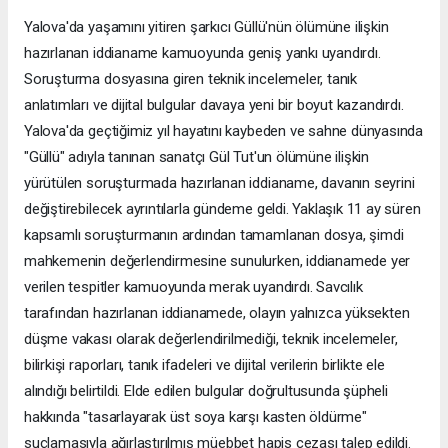
Yalova'da yaşamını yitiren şarkıcı Güllü'nün ölümüne ilişkin
hazırlanan iddianame kamuoyunda geniş yankı uyandırdı.
Soruşturma dosyasına giren teknik incelemeler, tanık
anlatımları ve dijital bulgular davaya yeni bir boyut kazandırdı.
Yalova'da geçtiğimiz yıl hayatını kaybeden ve sahne dünyasında
"Güllü" adıyla tanınan sanatçı Gül Tut'un ölümüne ilişkin
yürütülen soruşturmada hazırlanan iddianame, davanın seyrini
değiştirebilecek ayrıntılarla gündeme geldi. Yaklaşık 11 ay süren
kapsamlı soruşturmanın ardından tamamlanan dosya, şimdi
mahkemenin değerlendirmesine sunulurken, iddianamede yer
verilen tespitler kamuoyunda merak uyandırdı. Savcılık
tarafından hazırlanan iddianamede, olayın yalnızca yüksekten
düşme vakası olarak değerlendirilmediği, teknik incelemeler,
bilirkişi raporları, tanık ifadeleri ve dijital verilerin birlikte ele
alındığı belirtildi. Elde edilen bulgular doğrultusunda şüpheli
hakkında "tasarlayarak üst soya karşı kasten öldürme"
suçlamasıyla ağırlaştırılmış müebbet hapis cezası talep edildi.