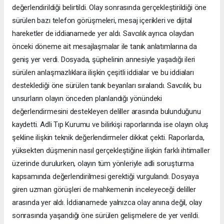
değerlendirildiği belirtildi. Olay sonrasında gerçekleştirildiği öne
sürülen bazı telefon görüşmeleri, mesaj içerikleri ve dijital
hareketler de iddianamede yer aldı. Savcılık ayrıca olaydan
önceki döneme ait mesajlaşmalar ile tanık anlatımlarına da
geniş yer verdi. Dosyada, şüphelinin annesiyle yaşadığı ileri
sürülen anlaşmazlıklara ilişkin çeşitli iddialar ve bu iddiaları
desteklediği öne sürülen tanık beyanları sıralandı. Savcılık, bu
unsurların olayın önceden planlandığı yönündeki
değerlendirmesini destekleyen deliller arasında bulunduğunu
kaydetti. Adli Tıp Kurumu ve bilirkişi raporlarında ise olayın oluş
şekline ilişkin teknik değerlendirmeler dikkat çekti. Raporlarda,
yüksekten düşmenin nasıl gerçekleştiğine ilişkin farklı ihtimaller
üzerinde durulurken, olayın tüm yönleriyle adli soruşturma
kapsamında değerlendirilmesi gerektiği vurgulandı. Dosyaya
giren uzman görüşleri de mahkemenin inceleyeceği deliller
arasında yer aldı. İddianamede yalnızca olay anına değil, olay
sonrasında yaşandığı öne sürülen gelişmelere de yer verildi.