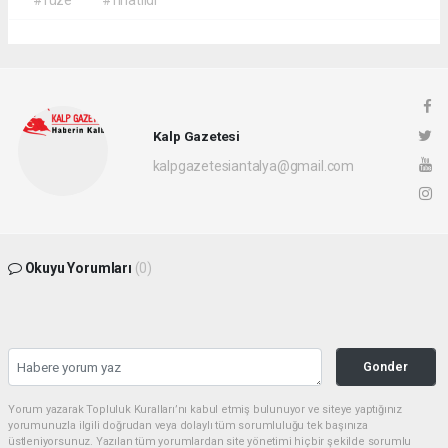
#füze
#fırlatıldı
Kalp Gazetesi
kalpgazetesiantalya@gmail.com
Okuyu Yorumları
(0)
Gonder
Yorum yazarak Topluluk Kuralları’nı kabul etmiş bulunuyor ve siteye yaptığınız
yorumunuzla ilgili doğrudan veya dolaylı tüm sorumluluğu tek başınıza
üstleniyorsunuz. Yazılan tüm yorumlardan site yönetimi hiçbir şekilde sorumlu