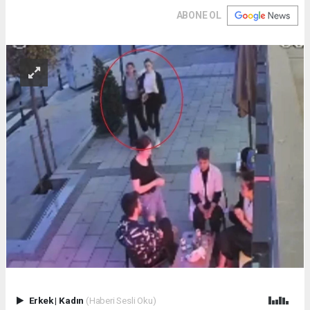
ABONE OL
Erkek
|
Kadın
(Haberi Sesli Oku)