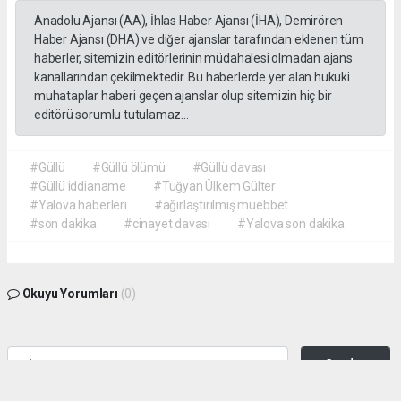
Anadolu Ajansı (AA), İhlas Haber Ajansı (İHA), Demirören
Haber Ajansı (DHA) ve diğer ajanslar tarafından eklenen tüm
haberler, sitemizin editörlerinin müdahalesi olmadan ajans
kanallarından çekilmektedir. Bu haberlerde yer alan hukuki
muhataplar haberi geçen ajanslar olup sitemizin hiç bir
editörü sorumlu tutulamaz...
#Güllü
#Güllü ölümü
#Güllü davası
#Güllü iddianame
#Tuğyan Ülkem Gülter
#Yalova haberleri
#ağırlaştırılmış müebbet
#son dakika
#cinayet davası
#Yalova son dakika
Okuyu Yorumları
(0)
Gonder