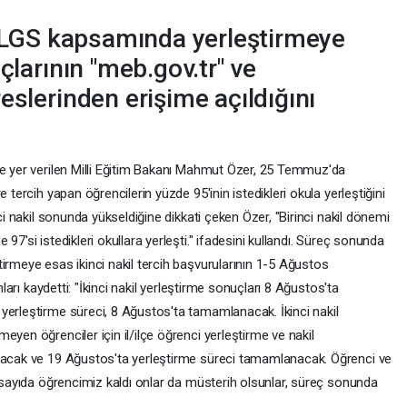
ı, LGS kapsamında yerleştirmeye
çlarının "meb.gov.tr" ve
eslerinden erişime açıldığını
ne yer verilen Milli Eğitim Bakanı Mahmut Özer, 25 Temmuz'da
 tercih yapan öğrencilerin yüzde 95'inin istedikleri okula yerleştiğini
nci nakil sonunda yükseldiğine dikkati çeken Özer, "Birinci nakil dönemi
97'si istedikleri okullara yerleşti." ifadesini kullandı. Süreç sonunda
irmeye esas ikinci nakil tercih başvurularının 1-5 Ağustos
nları kaydetti: "İkinci nakil yerleştirme sonuçları 8 Ağustos'ta
yerleştirme süreci, 8 Ağustos'ta tamamlanacak. İkinci nakil
eyen öğrenciler için il/ilçe öğrenci yerleştirme ve nakil
ınacak ve 19 Ağustos'ta yerleştirme süreci tamamlanacak. Öğrenci ve
z sayıda öğrencimiz kaldı onlar da müsterih olsunlar, süreç sonunda