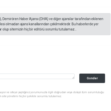
), Demirören Haber Ajansı (DHA) ve diğer ajanslar tarafından eklenen
lesi olmadan ajans kanallarından çekilmektedir. Bu haberlerde yer
 olup sitemizin hiç bir editörü sorumlu tutulamaz...
Gonder
uyor ve siteye yaptığınız yorumunuzla ilgili doğrudan veya dolaylı tüm sorumluluğu
n site yönetimi hiçbir şekilde sorumlu tutulamaz.