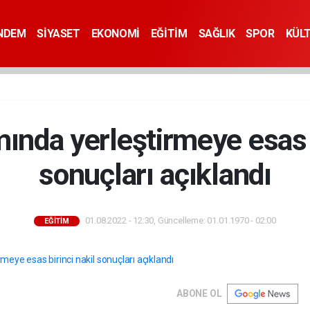
NDEM
SİYASET
EKONOMİ
EĞİTİM
SAĞLIK
SPOR
KÜL
nda yerleştirmeye esas b
sonuçları açıklandı
01.08.2022 - 12:30, Güncelleme: 01.01.1970 - 02:00
EĞİTİM
ABONE OL