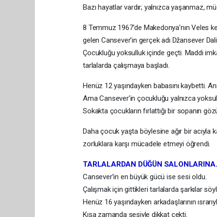
Bazı hayatlar vardır; yalnızca yaşanmaz, müca
8 Temmuz 1967’de Makedonya’nın Veles kent
gelen Cansever’in gerçek adı Džansever Dalip
Çocukluğu yoksulluk içinde geçti. Maddi im
tarlalarda çalışmaya başladı.
Henüz 12 yaşındayken babasını kaybetti. Anne
Ama Cansever’in çocukluğu yalnızca yoksulluk
Sokakta çocukların fırlattığı bir sopanın g
Daha çocuk yaşta böylesine ağır bir acıyla
zorluklara karşı mücadele etmeyi öğrendi.
TARLALARDAN DÜĞÜN SALONLARINA
Cansever’in en büyük gücü ise sesi oldu.
Çalışmak için gittikleri tarlalarda şarkılar s
Henüz 16 yaşındayken arkadaşlarının ısrarı
Kısa zamanda sesiyle dikkat çekti.