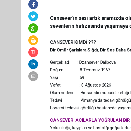
Cansever’in sesi artık aramızda ol
sevenlerin hafızasında yaşamaya
CANSEVER
KİMDİ ???
Bir Ömür Şarkılara Sığdı, Bir Ses Daha S
Gerçek adı : Dzansever Dalipova
Doğum : 8 Temmuz 1967
Yaşı : 59
Vefat : 8 Ağustos 2026
Ölüm nedeni : Bir süredir mücadele ettiği 
Tedavi : Almanya’da tedavi gördüğü ve 26 Ma
Lösemi tedavisi gördüğü hastanede yaşamını y
CANSEVER: ACILARLA YOĞRULAN Bİ
Yoksulluğu, kayıpları ve hastalığı göğüsledi;