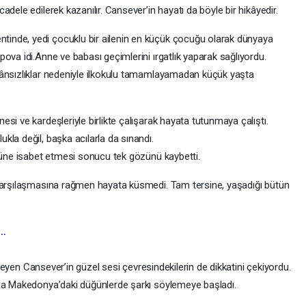
dele edilerek kazanılır. Cansever’in hayatı da böyle bir hikâyedir.
inde, yedi çocuklu bir ailenin en küçük çocuğu olarak dünyaya
ova idi.Anne ve babası geçimlerini ırgatlık yaparak sağlıyordu.
kânsızlıklar nedeniyle ilkokulu tamamlayamadan küçük yaşta
si ve kardeşleriyle birlikte çalışarak hayata tutunmaya çalıştı.
la değil, başka acılarla da sınandı.
özüne isabet etmesi sonucu tek gözünü kaybetti.
 karşılaşmasına rağmen hayata küsmedi. Tam tersine, yaşadığı bütün
…
öyleyen Cansever’in güzel sesi çevresindekilerin de dikkatini çekiyordu.
yla Makedonya’daki düğünlerde şarkı söylemeye başladı.