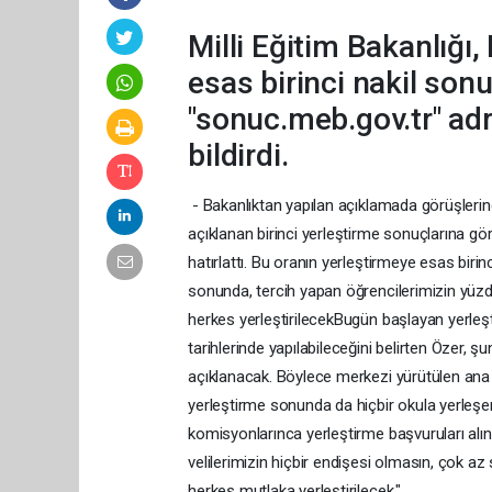
Milli Eğitim Bakanlığ
esas birinci nakil sonu
"sonuc.meb.gov.tr" adr
bildirdi.
- Bakanlıktan yapılan açıklamada görüşleri
açıklanan birinci yerleştirme sonuçlarına göre
hatırlattı. Bu oranın yerleştirmeye esas biri
sonunda, tercih yapan öğrencilerimizin yüzde 
herkes yerleştirilecekBugün başlayan yerleşt
tarihlerinde yapılabileceğini belirten Özer, şu
açıklanacak. Böylece merkezi yürütülen ana 
yerleştirme sonunda da hiçbir okula yerleşem
komisyonlarınca yerleştirme başvuruları al
velilerimizin hiçbir endişesi olmasın, çok a
herkes mutlaka yerleştirilecek."