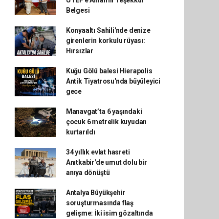
UTEF'e Anlamlı Teşekkür
Belgesi
Konyaaltı Sahili'nde denize
girenlerin korkulu rüyası:
Hırsızlar
Kuğu Gölü balesi Hierapolis
Antik Tiyatrosu'nda büyüleyici
gece
Manavgat’ta 6 yaşındaki
çocuk 6 metrelik kuyudan
kurtarıldı
34 yıllık evlat hasreti
Anıtkabir'de umut dolu bir
anıya dönüştü
Antalya Büyükşehir
soruşturmasında flaş
gelişme: İki isim gözaltında