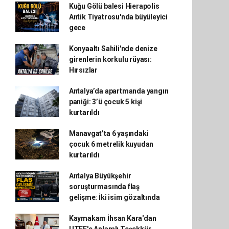
Kuğu Gölü balesi Hierapolis
Antik Tiyatrosu'nda büyüleyici
gece
Konyaaltı Sahili'nde denize
girenlerin korkulu rüyası:
Hırsızlar
Antalya’da apartmanda yangın
paniği: 3’ü çocuk 5 kişi
kurtarıldı
Manavgat’ta 6 yaşındaki
çocuk 6 metrelik kuyudan
kurtarıldı
Antalya Büyükşehir
soruşturmasında flaş
gelişme: İki isim gözaltında
Kaymakam İhsan Kara'dan
UTEF'e Anlamlı Teşekkür