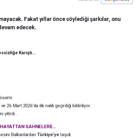
mayacak. Fakat yıllar önce söylediği şarkılar, onu
 devam edecek.
essizliğe Karıştı…
lösemi
rt 2026’da ilik nakli geçirdiği bildiriliyor...
itirdi...
R HAYATTAN SAHNELERE
…
 sesini Balkanlardan
Türkiye’ye
taşıdı.