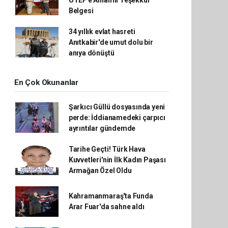
Belgesi
34 yıllık evlat hasreti
Anıtkabir'de umut dolu bir
anıya dönüştü
En Çok Okunanlar
Şarkıcı Güllü dosyasında yeni
perde: İddianamedeki çarpıcı
ayrıntılar gündemde
Tarihe Geçti! Türk Hava
Kuvvetleri'nin İlk Kadın Paşası
Armağan Özel Oldu
Kahramanmaraş'ta Funda
Arar Fuar'da sahne aldı