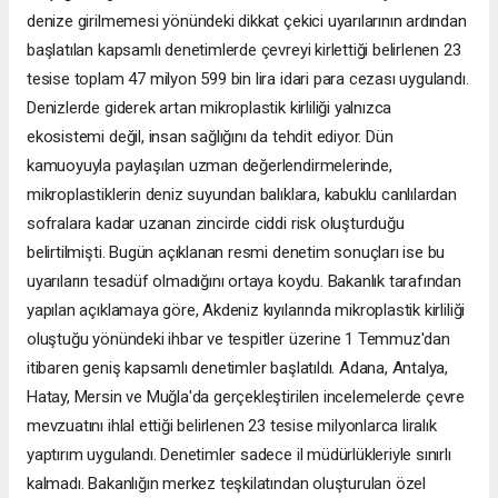
denize girilmemesi yönündeki dikkat çekici uyarılarının ardından
başlatılan kapsamlı denetimlerde çevreyi kirlettiği belirlenen 23
tesise toplam 47 milyon 599 bin lira idari para cezası uygulandı.
Denizlerde giderek artan mikroplastik kirliliği yalnızca
ekosistemi değil, insan sağlığını da tehdit ediyor. Dün
kamuoyuyla paylaşılan uzman değerlendirmelerinde,
mikroplastiklerin deniz suyundan balıklara, kabuklu canlılardan
sofralara kadar uzanan zincirde ciddi risk oluşturduğu
belirtilmişti. Bugün açıklanan resmi denetim sonuçları ise bu
uyarıların tesadüf olmadığını ortaya koydu. Bakanlık tarafından
yapılan açıklamaya göre, Akdeniz kıyılarında mikroplastik kirliliği
oluştuğu yönündeki ihbar ve tespitler üzerine 1 Temmuz'dan
itibaren geniş kapsamlı denetimler başlatıldı. Adana, Antalya,
Hatay, Mersin ve Muğla'da gerçekleştirilen incelemelerde çevre
mevzuatını ihlal ettiği belirlenen 23 tesise milyonlarca liralık
yaptırım uygulandı. Denetimler sadece il müdürlükleriyle sınırlı
kalmadı. Bakanlığın merkez teşkilatından oluşturulan özel