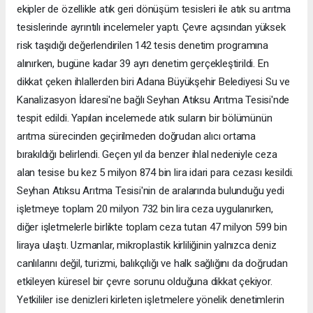
ekipler de özellikle atık geri dönüşüm tesisleri ile atık su arıtma
tesislerinde ayrıntılı incelemeler yaptı. Çevre açısından yüksek
risk taşıdığı değerlendirilen 142 tesis denetim programına
alınırken, bugüne kadar 39 ayrı denetim gerçekleştirildi. En
dikkat çeken ihlallerden biri Adana Büyükşehir Belediyesi Su ve
Kanalizasyon İdaresi'ne bağlı Seyhan Atıksu Arıtma Tesisi'nde
tespit edildi. Yapılan incelemede atık suların bir bölümünün
arıtma sürecinden geçirilmeden doğrudan alıcı ortama
bırakıldığı belirlendi. Geçen yıl da benzer ihlal nedeniyle ceza
alan tesise bu kez 5 milyon 874 bin lira idari para cezası kesildi.
Seyhan Atıksu Arıtma Tesisi'nin de aralarında bulunduğu yedi
işletmeye toplam 20 milyon 732 bin lira ceza uygulanırken,
diğer işletmelerle birlikte toplam ceza tutarı 47 milyon 599 bin
liraya ulaştı. Uzmanlar, mikroplastik kirliliğinin yalnızca deniz
canlılarını değil, turizmi, balıkçılığı ve halk sağlığını da doğrudan
etkileyen küresel bir çevre sorunu olduğuna dikkat çekiyor.
Yetkililer ise denizleri kirleten işletmelere yönelik denetimlerin