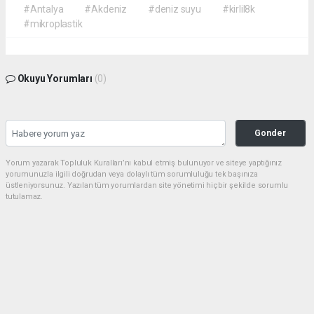
#Antalya
#Akdeniz
#deniz suyu
#kirlil8k
#mikroplastik
Okuyu Yorumları
(0)
Gonder
Yorum yazarak Topluluk Kuralları’nı kabul etmiş bulunuyor ve siteye yaptığınız
yorumunuzla ilgili doğrudan veya dolaylı tüm sorumluluğu tek başınıza
üstleniyorsunuz. Yazılan tüm yorumlardan site yönetimi hiçbir şekilde sorumlu
tutulamaz.
haber paketi
haber scripti
haber yazılımı
Tüm hakları saklı tutulmaktadır. Copyright 2026©
Haber Yazılımı :
Web Aksiyon ®