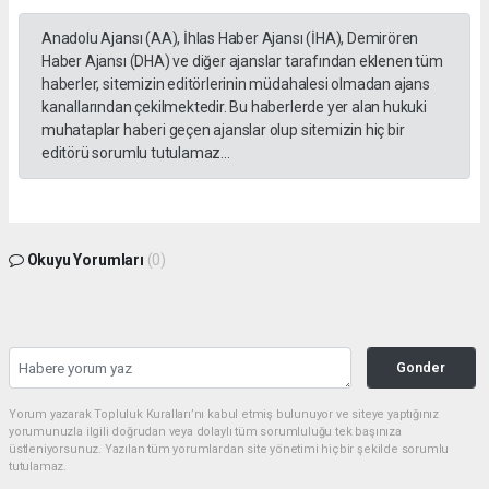
Anadolu Ajansı (AA), İhlas Haber Ajansı (İHA), Demirören
Haber Ajansı (DHA) ve diğer ajanslar tarafından eklenen tüm
haberler, sitemizin editörlerinin müdahalesi olmadan ajans
kanallarından çekilmektedir. Bu haberlerde yer alan hukuki
muhataplar haberi geçen ajanslar olup sitemizin hiç bir
editörü sorumlu tutulamaz...
Okuyu Yorumları
(0)
Gonder
Yorum yazarak Topluluk Kuralları’nı kabul etmiş bulunuyor ve siteye yaptığınız
yorumunuzla ilgili doğrudan veya dolaylı tüm sorumluluğu tek başınıza
üstleniyorsunuz. Yazılan tüm yorumlardan site yönetimi hiçbir şekilde sorumlu
tutulamaz.