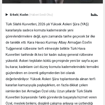
Erkek
|
Kadın
(Haberi Sesli Oku)
Türk Silahlı Kuvvetleri, 2026 yılı Yüksek Askeri Şûra (YAŞ)
kararlarıyla sadece komuta kademesinde yeni
görevlendirmelere değil, aynı zamanda tarihe geçecek bir ilke
de tanıklık etti. Kara Havacı Kurmay Albay Armağan Özel'in
Tuğgeneral rütbesine terfi etmesiyle birlikte Türk Hava
Kuvvetleri tarihinde ilk kez bir kadın subay general rütbesine
yükseldi. Askeri teşkilatın köklü geçmişinde yeni bir sayfa açan
bu karar, kadınların üst düzey komuta kademelerindeki temsilini
güçlendiren en önemli gelişmelerden biri olarak
değerlendiriliyor. Yüksek Askeri Şûra toplantısında alınan terfi
kararları kamuoyuyla paylaşılırken, en fazla dikkat çeken
isimlerden biri Armağan Özel oldu. Uzun yıllardır Türk Silahlı
Kuvvetleri bünyesinde farklı görevlerde başarıyla hizmet veren
Özel, mesleki birikimi, disiplinli çalışma anlayışı ve üstlendiği