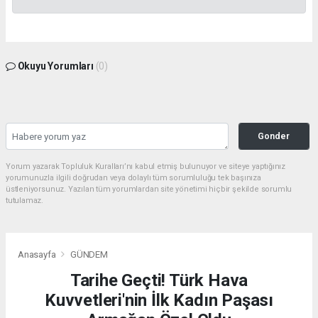
Okuyu Yorumları
(0)
Gonder
Yorum yazarak Topluluk Kuralları’nı kabul etmiş bulunuyor ve siteye yaptığınız
yorumunuzla ilgili doğrudan veya dolaylı tüm sorumluluğu tek başınıza
üstleniyorsunuz. Yazılan tüm yorumlardan site yönetimi hiçbir şekilde sorumlu
tutulamaz.
Anasayfa
GÜNDEM
Tarihe Geçti! Türk Hava
Kuvvetleri'nin İlk Kadın Paşası