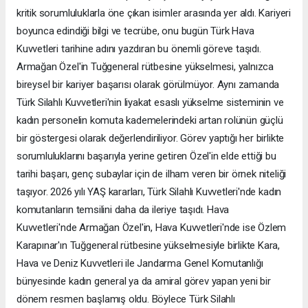
kritik sorumluluklarla öne çıkan isimler arasında yer aldı. Kariyeri
boyunca edindiği bilgi ve tecrübe, onu bugün Türk Hava
Kuvvetleri tarihine adını yazdıran bu önemli göreve taşıdı.
Armağan Özel'in Tuğgeneral rütbesine yükselmesi, yalnızca
bireysel bir kariyer başarısı olarak görülmüyor. Aynı zamanda
Türk Silahlı Kuvvetleri'nin liyakat esaslı yükselme sisteminin ve
kadın personelin komuta kademelerindeki artan rolünün güçlü
bir göstergesi olarak değerlendiriliyor. Görev yaptığı her birlikte
sorumluluklarını başarıyla yerine getiren Özel'in elde ettiği bu
tarihi başarı, genç subaylar için de ilham veren bir örnek niteliği
taşıyor. 2026 yılı YAŞ kararları, Türk Silahlı Kuvvetleri'nde kadın
komutanların temsilini daha da ileriye taşıdı. Hava
Kuvvetleri'nde Armağan Özel'in, Hava Kuvvetleri'nde ise Özlem
Karapınar'ın Tuğgeneral rütbesine yükselmesiyle birlikte Kara,
Hava ve Deniz Kuvvetleri ile Jandarma Genel Komutanlığı
bünyesinde kadın general ya da amiral görev yapan yeni bir
dönem resmen başlamış oldu. Böylece Türk Silahlı