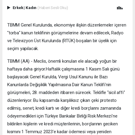
Erkek
|
Kadın
(Haberi Sesli Oku)
TBMM Genel Kurulunda, ekonomiye ilişkin düzenlemeler içeren
"torba" kanun teklifinin görüşmelerine devam edilecek, Radyo
ve Televizyon Üst Kurulunda (RTÜK) boşalan bir üyelik için
seçim yapılacak.
TBMM (AA) - Meclis, önemli konuları ele alacağı yoğun bir
haftaya daha giriyor.​ Haftalık çalışmasına 1 Kasım Salı günü
başlayacak Genel Kurulda, Vergi Usul Kanunu ile Bazı
Kanunlarda Değişiklik Yapılmasına Dair Kanun Teklifi'nin
görüşmeleri, 28. maddeden itibaren sürecek. Teklifle "sicil affı"
düzenleniyor. Bu kapsamda karşılıksız çıkan çeki protesto
edilmiş, senet, kredi kartı ve diğer kredi borçlarını zamanında
ödeyemedikleri için Türkiye Bankalar Birliği Risk Merkezi'ne
bildirilen kişilerin ve kredi müşterilerinin, borçlarının geciken
kısmını 1 Temmuz 2023'e kadar ödemesi veya yeniden