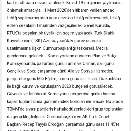
kadar adli para cezası verilecek. Kovid-19 salgınının yayılmasını
önlemek amacıyla 11 Mart 2020'den itibaren verilen ancak
tebliğ yapılmamış idari para cezaları tebliğ edilmeyecek, tebliğ
edilen cezaların tahsilinden vazgeçilecek. Genel Kurulda,
RTÜK'te boşalan bir üyelik için seçim yapılacak. Türk Silahlı
Kuvvetlerinin (TSK) Azerbaycan'daki görev süresinin
uzatılmasına ilişkin Cumhurbaşkanlığı tezkeresi, Meclis
gündemine gelecek. - Komisyonların gündemi Plan ve Bütçe
Komisyonunda, pazartesi günü Tarım ve Orman, salı günü
Gençlik ve Spor, çarşamba günü Aile ve Sosyal Hizmetler,
perşembe günü Milli Eğitim, cuma günü ise Ticaret bakanlıkları
ile bağlı kurum ve kuruluşların 2023 bütçeleri görüşülecek.
Güvenlik ve İstihbarat Komisyonu, perşembe günkü basına
kapalı toplantısında gündemindeki konuları ele alacak. Bu arada
TBMM'de siyasi partilerin haftalık düzenledikleri grup toplantıları
da gerçekleştirilecek. Cumhurbaşkanı ve AK Parti Genel
Başkanı Recep Tayyip Erdoğan, çarşamba günü saat 11.45'te