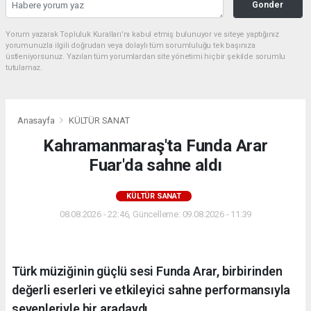
Gonder
Yorum yazarak Topluluk Kuralları’nı kabul etmiş bulunuyor ve siteye yaptığınız
yorumunuzla ilgili doğrudan veya dolaylı tüm sorumluluğu tek başınıza
üstleniyorsunuz. Yazılan tüm yorumlardan site yönetimi hiçbir şekilde sorumlu
tutulamaz.
Anasayfa
KÜLTÜR SANAT
Kahramanmaraş'ta Funda Arar
Fuar'da sahne aldı
KÜLTÜR SANAT
08.08.2026 - 22:46, Güncelleme: 09.08.2026 - 11:39
Türk müziğinin güçlü sesi Funda Arar, birbirinden
değerli eserleri ve etkileyici sahne performansıyla
sevenleriyle bir aradaydı...