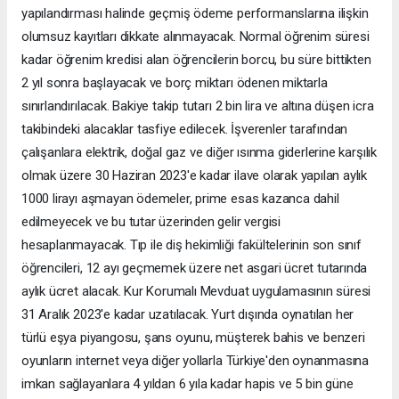
yapılandırması halinde geçmiş ödeme performanslarına ilişkin
olumsuz kayıtları dikkate alınmayacak. Normal öğrenim süresi
kadar öğrenim kredisi alan öğrencilerin borcu, bu süre bittikten
2 yıl sonra başlayacak ve borç miktarı ödenen miktarla
sınırlandırılacak. Bakiye takip tutarı 2 bin lira ve altına düşen icra
takibindeki alacaklar tasfiye edilecek. İşverenler tarafından
çalışanlara elektrik, doğal gaz ve diğer ısınma giderlerine karşılık
olmak üzere 30 Haziran 2023'e kadar ilave olarak yapılan aylık
1000 lirayı aşmayan ödemeler, prime esas kazanca dahil
edilmeyecek ve bu tutar üzerinden gelir vergisi
hesaplanmayacak. Tıp ile diş hekimliği fakültelerinin son sınıf
öğrencileri, 12 ayı geçmemek üzere net asgari ücret tutarında
aylık ücret alacak. Kur Korumalı Mevduat uygulamasının süresi
31 Aralık 2023'e kadar uzatılacak. Yurt dışında oynatılan her
türlü eşya piyangosu, şans oyunu, müşterek bahis ve benzeri
oyunların internet veya diğer yollarla Türkiye'den oynanmasına
imkan sağlayanlara 4 yıldan 6 yıla kadar hapis ve 5 bin güne