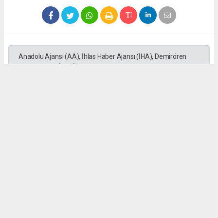
Anadolu Ajansı (AA), İhlas Haber Ajansı (İHA), Demirören
Haber Ajansı (DHA) ve diğer ajanslar tarafından eklenen tüm
haberler, sitemizin editörlerinin müdahalesi olmadan ajans
kanallarından çekilmektedir. Bu haberlerde yer alan hukuki
muhataplar haberi geçen ajanslar olup sitemizin hiç bir
editörü sorumlu tutulamaz...
#Kahramanmaraş'ta
#Funda Arar
#Fuarı'da
#sahne aldı
Okuyu Yorumları
(0)