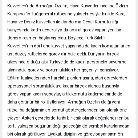
Kuvvetleri'nde Armağan Özel'in, Hava Kuvvetleri'nde ise Özlem
Karapınar'ın Tuğgeneral rütbesine yükselmesiyle birlikte Kara,
Hava ve Deniz Kuvvetleri ile Jandarma Genel Komutanlığı
bünyesinde kadın general ya da amiral görev yapan yeni bir
dönem resmen başlamış oldu. Böylece Türk Silahlı
Kuvvetleri'nin dört ana kuvvet yapısında da kadın komutanlar en
üst düzey rütbelerde görev alır hale geldi. Dünyanın birçok
ülkesinde olduğu gibi Türkiye'de de kadın personelin savunma
alanındaki görev ve sorumlulukları her geçen yıl genişliyor.
Eğitim faaliyetlerinden harekât planlamasına, idari görevlerden
operasyonel sorumluluklara kadar birçok alanda başarıyla
görev yapan kadın subaylar, artık komuta kademelerinde de
daha görünür bir rol üstleniyor. Armağan Özel'in aldığı yeni
rütbe, bu değişimin en somut göstergelerinden biri olarak öne
çıkıyor. Askeri çevrelerde tarihi bir eşik olarak değerlendirilen bu
terfi, yalnızca bugünün değil geleceğin de sembol kararlarından
biri olarak görülüyor. Liyakat, disiplin ve görev başarısının ön