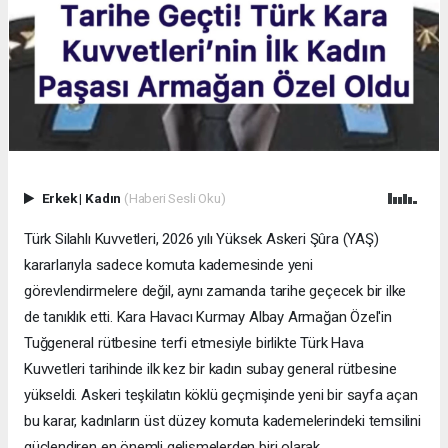
Erkek
|
Kadın
(Haberi Sesli Oku)
Türk Silahlı Kuvvetleri, 2026 yılı Yüksek Askeri Şûra (YAŞ)
kararlarıyla sadece komuta kademesinde yeni
görevlendirmelere değil, aynı zamanda tarihe geçecek bir ilke
de tanıklık etti. Kara Havacı Kurmay Albay Armağan Özel'in
Tuğgeneral rütbesine terfi etmesiyle birlikte Türk Hava
Kuvvetleri tarihinde ilk kez bir kadın subay general rütbesine
yükseldi. Askeri teşkilatın köklü geçmişinde yeni bir sayfa açan
bu karar, kadınların üst düzey komuta kademelerindeki temsilini
güçlendiren en önemli gelişmelerden biri olarak