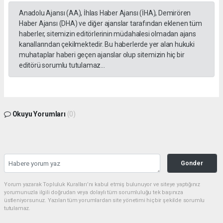
Anadolu Ajansı (AA), İhlas Haber Ajansı (İHA), Demirören
Haber Ajansı (DHA) ve diğer ajanslar tarafından eklenen tüm
haberler, sitemizin editörlerinin müdahalesi olmadan ajans
kanallarından çekilmektedir. Bu haberlerde yer alan hukuki
muhataplar haberi geçen ajanslar olup sitemizin hiç bir
editörü sorumlu tutulamaz...
Okuyu Yorumları
(0)
Gonder
Yorum yazarak Topluluk Kuralları’nı kabul etmiş bulunuyor ve siteye yaptığınız
yorumunuzla ilgili doğrudan veya dolaylı tüm sorumluluğu tek başınıza
üstleniyorsunuz. Yazılan tüm yorumlardan site yönetimi hiçbir şekilde sorumlu
tutulamaz.