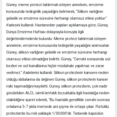
Güney, meme protezi taktırmak isteyen annelerin, emzirme
konusunda tedirginlik yaşadığını belirterek, "Silikon varlığının
gebelik ve emzirme sürecine herhangi olumsuz etkisi yoktur."
ifadesini kullandı. Hastaneden ​​​​​​​yapılan açıklamaya göre, Güney,
Dünya Emzirme Haftası dolayısıyla konuyla ilgili
değerlendirmelerde bulundu. Meme protezi taktırmak isteyen
annelerin, emzirme konusunda tedirginlik yaşadığını anımsatan
Güney, silikon varlığının gebelik ve emzirme sürecine herhangi
olumsuz etkisi olmadığını belirtti. Güney, "Cerrahi esnasında süt
bezleri ve süt kanallarına hiçbir müdahale yapılmaz ve zarar
verilmez." ifadelerini kullandı. Silikon protezlerin kansere neden
olduğu iddialarına da değinen Güney, silikon protezlerin kanser
riski taşımadığını kaydetti. Güney, silikon protezlerin, çok nadir
görülebilen ALCL isimli lenfatik bozuklukla ilgili hastalığa neden
olabildiğine işaret ederek, "Bu hastalık genellikle cerrahi sonrası
ortalama 5-7 yılda memede ani şişme ile ortaya çıkar. Pürtüklü
protezlerde bu risk yaklaşık 1/30.000’dir. Tedavide kapsülün