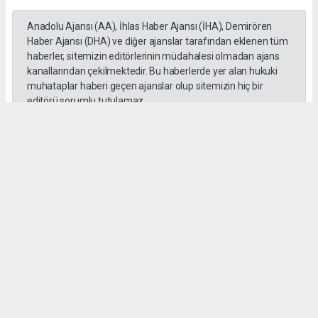
Anadolu Ajansı (AA), İhlas Haber Ajansı (İHA), Demirören
Haber Ajansı (DHA) ve diğer ajanslar tarafından eklenen tüm
haberler, sitemizin editörlerinin müdahalesi olmadan ajans
kanallarından çekilmektedir. Bu haberlerde yer alan hukuki
muhataplar haberi geçen ajanslar olup sitemizin hiç bir
editörü sorumlu tutulamaz...
#Yüksek askeri şüra
#Tuğgeneral rütbe
#Türk kara kuvvetleri
#tarihe geçti
#paşa
#Armağan Özel
#Hava küvvetleri
#
Okuyu Yorumları
(0)
Gonder
Yorum yazarak Topluluk Kuralları’nı kabul etmiş bulunuyor ve siteye yaptığınız