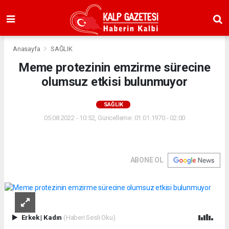
Anasayfa
SAĞLIK
Meme protezinin emzirme sürecine
olumsuz etkisi bulunmuyor
SAĞLIK
05.08.2022 - 10:52, Güncelleme: 01.01.1970 - 02:00
ABONE OL
Erkek
|
Kadın
(Haberi Sesli Oku)