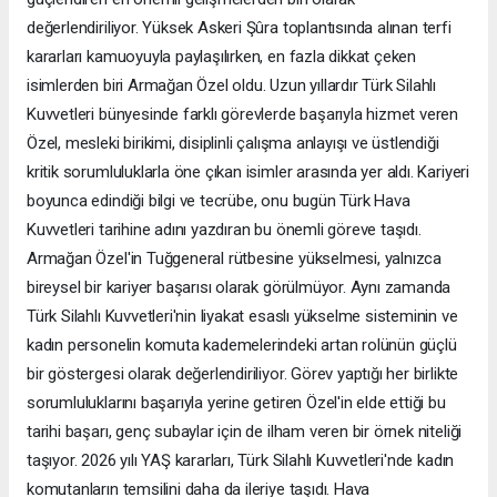
değerlendiriliyor. Yüksek Askeri Şûra toplantısında alınan terfi
kararları kamuoyuyla paylaşılırken, en fazla dikkat çeken
isimlerden biri Armağan Özel oldu. Uzun yıllardır Türk Silahlı
Kuvvetleri bünyesinde farklı görevlerde başarıyla hizmet veren
Özel, mesleki birikimi, disiplinli çalışma anlayışı ve üstlendiği
kritik sorumluluklarla öne çıkan isimler arasında yer aldı. Kariyeri
boyunca edindiği bilgi ve tecrübe, onu bugün Türk Hava
Kuvvetleri tarihine adını yazdıran bu önemli göreve taşıdı.
Armağan Özel'in Tuğgeneral rütbesine yükselmesi, yalnızca
bireysel bir kariyer başarısı olarak görülmüyor. Aynı zamanda
Türk Silahlı Kuvvetleri'nin liyakat esaslı yükselme sisteminin ve
kadın personelin komuta kademelerindeki artan rolünün güçlü
bir göstergesi olarak değerlendiriliyor. Görev yaptığı her birlikte
sorumluluklarını başarıyla yerine getiren Özel'in elde ettiği bu
tarihi başarı, genç subaylar için de ilham veren bir örnek niteliği
taşıyor. 2026 yılı YAŞ kararları, Türk Silahlı Kuvvetleri'nde kadın
komutanların temsilini daha da ileriye taşıdı. Hava