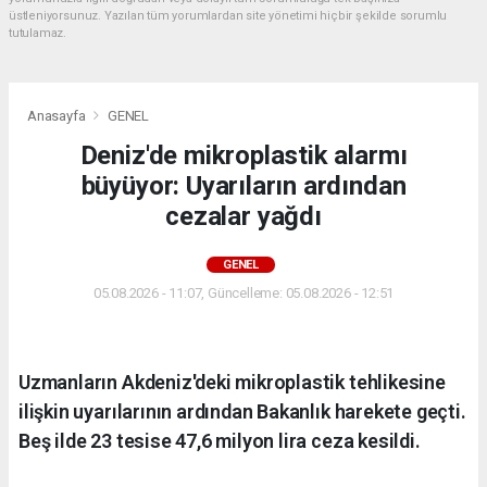
üstleniyorsunuz. Yazılan tüm yorumlardan site yönetimi hiçbir şekilde sorumlu
tutulamaz.
Anasayfa
GENEL
Deniz'de mikroplastik alarmı
büyüyor: Uyarıların ardından
cezalar yağdı
GENEL
05.08.2026 - 11:07, Güncelleme: 05.08.2026 - 12:51
Uzmanların Akdeniz'deki mikroplastik tehlikesine
ilişkin uyarılarının ardından Bakanlık harekete geçti.
Beş ilde 23 tesise 47,6 milyon lira ceza kesildi.