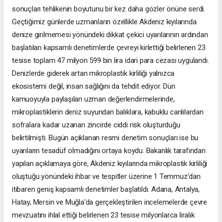
sonuçları tehlikenin boyutunu bir kez daha gözler önüne serdi.
Geçtiğimiz günlerde uzmanların özellikle Akdeniz kıyılarında
denize girilmemesi yönündeki dikkat çekici uyarılarının ardından
başlatılan kapsamlı denetimlerde çevreyi kirlettiği belirlenen 23
tesise toplam 47 milyon 599 bin lira idari para cezası uygulandı.
Denizlerde giderek artan mikroplastik kirliliği yalnızca
ekosistemi değil, insan sağlığını da tehdit ediyor. Dün
kamuoyuyla paylaşılan uzman değerlendirmelerinde,
mikroplastiklerin deniz suyundan balıklara, kabuklu canlılardan
sofralara kadar uzanan zincirde ciddi risk oluşturduğu
belirtilmişti. Bugün açıklanan resmi denetim sonuçları ise bu
uyarıların tesadüf olmadığını ortaya koydu. Bakanlık tarafından
yapılan açıklamaya göre, Akdeniz kıyılarında mikroplastik kirliliği
oluştuğu yönündeki ihbar ve tespitler üzerine 1 Temmuz'dan
itibaren geniş kapsamlı denetimler başlatıldı. Adana, Antalya,
Hatay, Mersin ve Muğla'da gerçekleştirilen incelemelerde çevre
mevzuatını ihlal ettiği belirlenen 23 tesise milyonlarca liralık