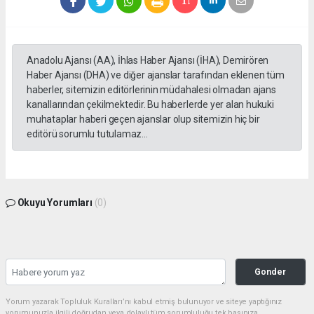
Anadolu Ajansı (AA), İhlas Haber Ajansı (İHA), Demirören
Haber Ajansı (DHA) ve diğer ajanslar tarafından eklenen tüm
haberler, sitemizin editörlerinin müdahalesi olmadan ajans
kanallarından çekilmektedir. Bu haberlerde yer alan hukuki
muhataplar haberi geçen ajanslar olup sitemizin hiç bir
editörü sorumlu tutulamaz...
Okuyu Yorumları
(0)
Gonder
Yorum yazarak Topluluk Kuralları’nı kabul etmiş bulunuyor ve siteye yaptığınız
yorumunuzla ilgili doğrudan veya dolaylı tüm sorumluluğu tek başınıza