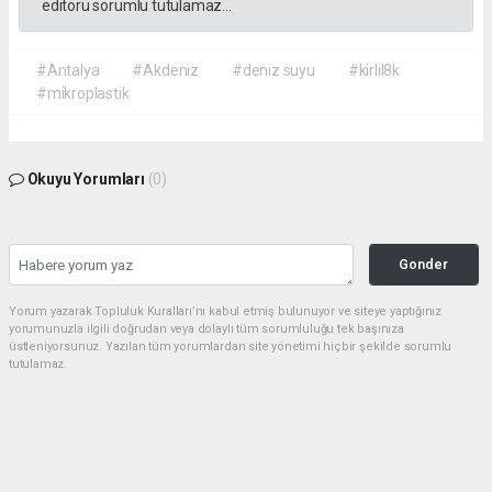
editörü sorumlu tutulamaz...
#Antalya
#Akdeniz
#deniz suyu
#kirlil8k
#mikroplastik
Okuyu Yorumları
(0)
Gonder
Yorum yazarak Topluluk Kuralları’nı kabul etmiş bulunuyor ve siteye yaptığınız
yorumunuzla ilgili doğrudan veya dolaylı tüm sorumluluğu tek başınıza
üstleniyorsunuz. Yazılan tüm yorumlardan site yönetimi hiçbir şekilde sorumlu
tutulamaz.
Anasayfa
GÜNDEM
MEMUR DA İNSAN, İŞÇİ DE İNSAN