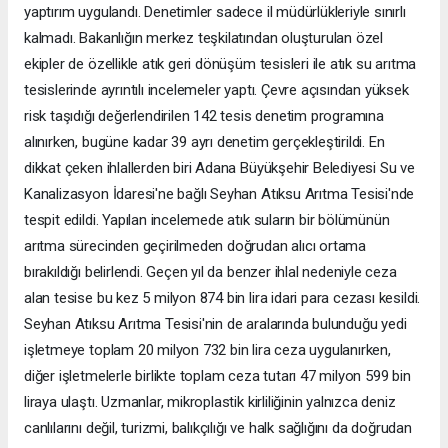
yaptırım uygulandı. Denetimler sadece il müdürlükleriyle sınırlı
kalmadı. Bakanlığın merkez teşkilatından oluşturulan özel
ekipler de özellikle atık geri dönüşüm tesisleri ile atık su arıtma
tesislerinde ayrıntılı incelemeler yaptı. Çevre açısından yüksek
risk taşıdığı değerlendirilen 142 tesis denetim programına
alınırken, bugüne kadar 39 ayrı denetim gerçekleştirildi. En
dikkat çeken ihlallerden biri Adana Büyükşehir Belediyesi Su ve
Kanalizasyon İdaresi'ne bağlı Seyhan Atıksu Arıtma Tesisi'nde
tespit edildi. Yapılan incelemede atık suların bir bölümünün
arıtma sürecinden geçirilmeden doğrudan alıcı ortama
bırakıldığı belirlendi. Geçen yıl da benzer ihlal nedeniyle ceza
alan tesise bu kez 5 milyon 874 bin lira idari para cezası kesildi.
Seyhan Atıksu Arıtma Tesisi'nin de aralarında bulunduğu yedi
işletmeye toplam 20 milyon 732 bin lira ceza uygulanırken,
diğer işletmelerle birlikte toplam ceza tutarı 47 milyon 599 bin
liraya ulaştı. Uzmanlar, mikroplastik kirliliğinin yalnızca deniz
canlılarını değil, turizmi, balıkçılığı ve halk sağlığını da doğrudan