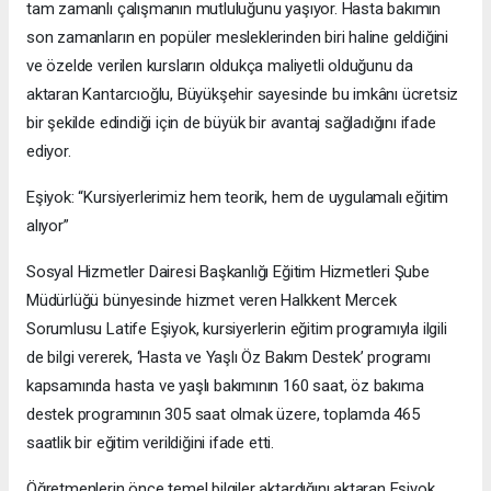
tam zamanlı çalışmanın mutluluğunu yaşıyor. Hasta bakımın
son zamanların en popüler mesleklerinden biri haline geldiğini
ve özelde verilen kursların oldukça maliyetli olduğunu da
aktaran Kantarcıoğlu, Büyükşehir sayesinde bu imkânı ücretsiz
bir şekilde edindiği için de büyük bir avantaj sağladığını ifade
ediyor.
Eşiyok: “Kursiyerlerimiz hem teorik, hem de uygulamalı eğitim
alıyor”
Sosyal Hizmetler Dairesi Başkanlığı Eğitim Hizmetleri Şube
Müdürlüğü bünyesinde hizmet veren Halkkent Mercek
Sorumlusu Latife Eşiyok, kursiyerlerin eğitim programıyla ilgili
de bilgi vererek, ‘Hasta ve Yaşlı Öz Bakım Destek’ programı
kapsamında hasta ve yaşlı bakımının 160 saat, öz bakıma
destek programının 305 saat olmak üzere, toplamda 465
saatlik bir eğitim verildiğini ifade etti.
Öğretmenlerin önce temel bilgiler aktardığını aktaran Eşiyok,