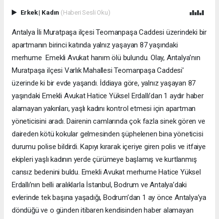
Erkek
|
Kadın
(Haberi Sesli Oku)
Antalya İli Muratpaşa ilçesi Teomanpaşa Caddesi üzerindeki bir
apartmanın birinci katında yalnız yaşayan 87 yaşındaki
merhume Emekli Avukat hanım ölü bulundu. Olay, Antalya’nın
Muratpaşa ilçesi Varlık Mahallesi Teomanpaşa Caddesi'
üzerinde ki bir evde yaşandı. İddiaya göre, yalnız yaşayan 87
yaşındaki Emekli Avukat Hatice Yüksel Erdallı’dan 1 aydır haber
alamayan yakınları, yaşlı kadını kontrol etmesi için apartman
yöneticisini aradı. Dairenin camlarında çok fazla sinek gören ve
daireden kötü kokular gelmesinden şüphelenen bina yöneticisi
durumu polise bildirdi. Kapıyı kırarak içeriye giren polis ve itfaiye
ekipleri yaşlı kadının yerde çürümeye başlamış ve kurtlanmış
cansız bedenini buldu. Emekli Avukat merhume Hatice Yüksel
Erdallı’nın belli aralıklarla İstanbul, Bodrum ve Antalya’daki
evlerinde tek başına yaşadığı, Bodrum’dan 1 ay önce Antalya’ya
döndüğü ve o günden itibaren kendisinden haber alamayan