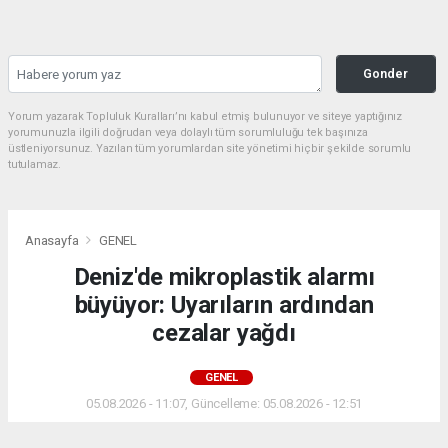
Gonder
Yorum yazarak Topluluk Kuralları’nı kabul etmiş bulunuyor ve siteye yaptığınız
yorumunuzla ilgili doğrudan veya dolaylı tüm sorumluluğu tek başınıza
üstleniyorsunuz. Yazılan tüm yorumlardan site yönetimi hiçbir şekilde sorumlu
tutulamaz.
Anasayfa
GENEL
Deniz'de mikroplastik alarmı
büyüyor: Uyarıların ardından
cezalar yağdı
GENEL
05.08.2026 - 11:07, Güncelleme: 05.08.2026 - 12:51