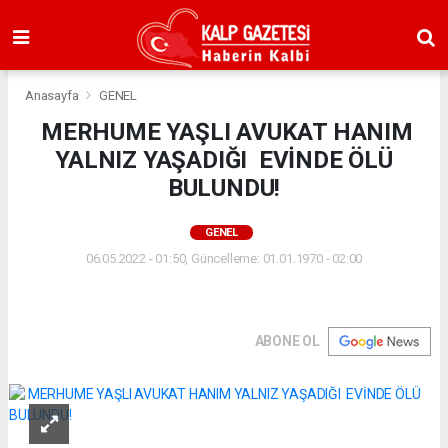
Anasayfa
GENEL
MERHUME YAŞLI AVUKAT HANIM
YALNIZ YAŞADIĞI EVİNDE ÖLÜ
BULUNDU!
GENEL
06.05.2022 - 01:50, Güncelleme: 01.01.1970 - 02:00
ABONE OL