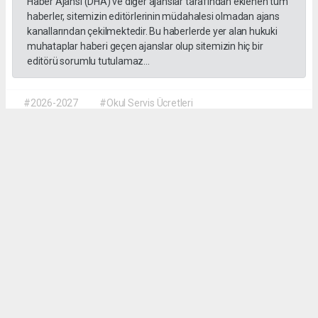
Haber Ajansı (DHA) ve diğer ajanslar tarafından eklenen tüm
haberler, sitemizin editörlerinin müdahalesi olmadan ajans
kanallarından çekilmektedir. Bu haberlerde yer alan hukuki
muhataplar haberi geçen ajanslar olup sitemizin hiç bir
editörü sorumlu tutulamaz...
#2026-2027
#Okul Servis Ücretleri
#Eğitimde Yeni Dönem
Dilber KÖSE
dilber@kalpgazetesi.com
Okuyu Yorumları
(0)