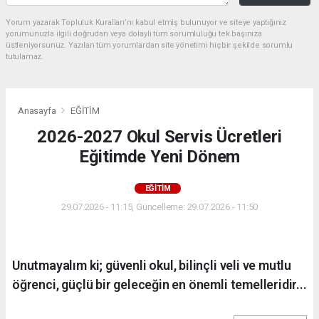
Yorum yazarak Topluluk Kuralları’nı kabul etmiş bulunuyor ve siteye yaptığınız
yorumunuzla ilgili doğrudan veya dolaylı tüm sorumluluğu tek başınıza
üstleniyorsunuz. Yazılan tüm yorumlardan site yönetimi hiçbir şekilde sorumlu
tutulamaz.
Anasayfa
EĞİTİM
2026-2027 Okul Servis Ücretleri
Eğitimde Yeni Dönem
EĞİTİM
29.07.2026 - 11:15, Güncelleme: 29.07.2026 - 11:50
Unutmayalım ki; güvenli okul, bilinçli veli ve mutlu
öğrenci, güçlü bir geleceğin en önemli temelleridir...