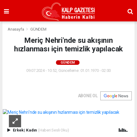
Anasayfa
GÜNDEM
Meriç Nehri'nde su akışının
hızlanması için temizlik yapılacak
GÜNDEM
09.07.2024 - 10:52, Güncelleme: 01.01.1970 - 02:00
ABONE OL
Erkek
|
Kadın
(Haberi Sesli Oku)