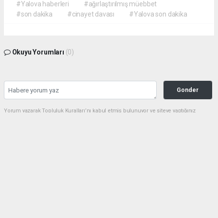
#Yalova haberleri
#ağırlaştırılmış müebbet
#son dakika
#cinayet davası
#Yalova son dakika
Okuyu Yorumları
(0)
Gonder
Yorum yazarak Topluluk Kuralları’nı kabul etmiş bulunuyor ve siteye yaptığınız
yorumunuzla ilgili doğrudan veya dolaylı tüm sorumluluğu tek başınıza
üstleniyorsunuz. Yazılan tüm yorumlardan site yönetimi hiçbir şekilde sorumlu
tutulamaz.
Anasayfa
GENEL
Deniz'de mikroplastik alarmı
büyüyor: Uyarıların ardından
cezalar yağdı