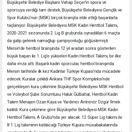
Büyükşehir Belediye Başkanı Vahap Seçer’in spora ve
sporcuya verdiği tam destek, Büyükşehir Belediyesi Gençlik ve
Spor Kulübü’nün (MSK) birçok branşta elde ettiği başarılarla
taçlanıyor. Büyükşehir Belediyesi MSK Kadın Hentbol Takımı,
2020-2021 sezonunda 2. Lig B grubunda oynadıkları 6 maçta
da galip gelerek namağlup şampiyonluğu göğüslemişti.
Mersin’de hentbol branşında 12 yıl aradan sonra gösterilen
büyük başarı ile 1. Lig’e yükselen Kadın Hentbol Takımı, bir ilke
daha imza attı. Başarılı kadın sporcular, hentbol branşında
Mersin tarihinde ilk kez Kadınlar Türkiye Kupası’nda mücadele
edecek. Kuralar çekildi Ankara THF Spor Kompleksi’nde
gerçekleşen kura çekimine Büyükşehir Belediyesi MSK Hentbol
ve Voleybol Şube Sorumlusu Haluk Gülbahar, Hentbol Kadın
Takım Menajeri Ozan Kaya ve Yardımcı Antrenör Özgür İlmek
katıldı. Kura çekimine göre Büyükşehir Belediyesi MSK Kadın
Hentbol Takımı, A Grubu’nda yer alacak. 12 Süper Lig takımı ile
8 1. Lig takımının katılacağı Türkiye Kupası müsabakalarında