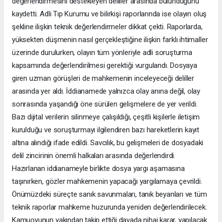
değerlendirmesini destekleyen deliller arasında bulunduğunu
kaydetti. Adli Tıp Kurumu ve bilirkişi raporlarında ise olayın oluş
şekline ilişkin teknik değerlendirmeler dikkat çekti. Raporlarda,
yüksekten düşmenin nasıl gerçekleştiğine ilişkin farklı ihtimaller
üzerinde durulurken, olayın tüm yönleriyle adli soruşturma
kapsamında değerlendirilmesi gerektiği vurgulandı. Dosyaya
giren uzman görüşleri de mahkemenin inceleyeceği deliller
arasında yer aldı. İddianamede yalnızca olay anına değil, olay
sonrasında yaşandığı öne sürülen gelişmelere de yer verildi.
Bazı dijital verilerin silinmeye çalışıldığı, çeşitli kişilerle iletişim
kurulduğu ve soruşturmayı ilgilendiren bazı hareketlerin kayıt
altına alındığı ifade edildi. Savcılık, bu gelişmeleri de dosyadaki
delil zincirinin önemli halkaları arasında değerlendirdi.
Hazırlanan iddianameyle birlikte dosya yargı aşamasına
taşınırken, gözler mahkemenin yapacağı yargılamaya çevrildi.
Önümüzdeki süreçte sanık savunmaları, tanık beyanları ve tüm
teknik raporlar mahkeme huzurunda yeniden değerlendirilecek.
Kamuoyunun yakından takip ettiği davada nihai karar, yapılacak