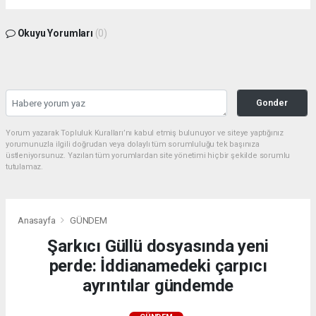
Okuyu Yorumları
(0)
Gonder
Yorum yazarak Topluluk Kuralları’nı kabul etmiş bulunuyor ve siteye yaptığınız
yorumunuzla ilgili doğrudan veya dolaylı tüm sorumluluğu tek başınıza
üstleniyorsunuz. Yazılan tüm yorumlardan site yönetimi hiçbir şekilde sorumlu
tutulamaz.
Anasayfa
GÜNDEM
Şarkıcı Güllü dosyasında yeni
perde: İddianamedeki çarpıcı
ayrıntılar gündemde