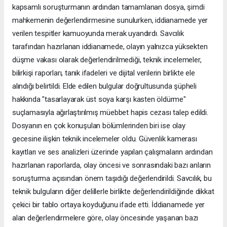
kapsamlı soruşturmanın ardından tamamlanan dosya, şimdi
mahkemenin değerlendirmesine sunulurken, iddianamede yer
verilen tespitler kamuoyunda merak uyandırdı. Savcılık
tarafından hazırlanan iddianamede, olayın yalnızca yüksekten
düşme vakası olarak değerlendirilmediği, teknik incelemeler,
bilirkişi raporları, tanık ifadeleri ve dijital verilerin birlikte ele
alındığı belirtildi. Elde edilen bulgular doğrultusunda şüpheli
hakkında "tasarlayarak üst soya karşı kasten öldürme"
suçlamasıyla ağırlaştırılmış müebbet hapis cezası talep edildi.
Dosyanın en çok konuşulan bölümlerinden biri ise olay
gecesine ilişkin teknik incelemeler oldu. Güvenlik kamerası
kayıtları ve ses analizleri üzerinde yapılan çalışmaların ardından
hazırlanan raporlarda, olay öncesi ve sonrasındaki bazı anların
soruşturma açısından önem taşıdığı değerlendirildi. Savcılık, bu
teknik bulguların diğer delillerle birlikte değerlendirildiğinde dikkat
çekici bir tablo ortaya koyduğunu ifade etti. İddianamede yer
alan değerlendirmelere göre, olay öncesinde yaşanan bazı