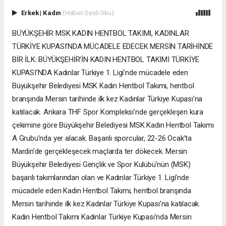
Erkek
|
Kadın
(Haberi Sesli Oku)
BÜYÜKŞEHİR MSK KADIN HENTBOL TAKIMI, KADINLAR
TÜRKİYE KUPASI’NDA MÜCADELE EDECEK MERSİN TARİHİNDE
BİR İLK: BÜYÜKŞEHİR’İN KADIN HENTBOL TAKIMI TÜRKİYE
KUPASI’NDA Kadınlar Türkiye 1. Ligi’nde mücadele eden
Büyükşehir Belediyesi MSK Kadın Hentbol Takımı, hentbol
branşında Mersin tarihinde ilk kez Kadınlar Türkiye Kupası’na
katılacak. Ankara THF Spor Kompleksi’nde gerçekleşen kura
çekimine göre Büyükşehir Belediyesi MSK Kadın Hentbol Takımı
A Grubu’nda yer alacak. Başarılı sporcular, 22-26 Ocak’ta
Mardin’de gerçekleşecek maçlarda ter dökecek. Mersin
Büyükşehir Belediyesi Gençlik ve Spor Kulübü’nün (MSK)
başarılı takımlarından olan ve Kadınlar Türkiye 1. Ligi’nde
mücadele eden Kadın Hentbol Takımı, hentbol branşında
Mersin tarihinde ilk kez Kadınlar Türkiye Kupası’na katılacak.
Kadın Hentbol Takımı Kadınlar Türkiye Kupası’nda Mersin