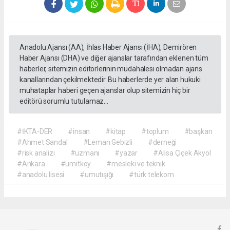
Anadolu Ajansı (AA), İhlas Haber Ajansı (İHA), Demirören
Haber Ajansı (DHA) ve diğer ajanslar tarafından eklenen tüm
haberler, sitemizin editörlerinin müdahalesi olmadan ajans
kanallarından çekilmektedir. Bu haberlerde yer alan hukuki
muhataplar haberi geçen ajanslar olup sitemizin hiç bir
editörü sorumlu tutulamaz...
#İKTA-DER
#insan
#kitap
#toplum
#başkan
#Ahmet Sandal
#Leman Gebizli
#derneği
#risk analizi
#uzmanı
#yazar
#Alisa Çiçek Akyol
#Ankara
#ümitköy
#mesleki ve teknik
#anadolu lisesi
#umutışığı
#türk telekom