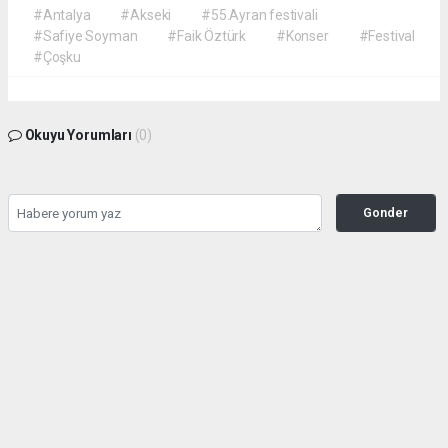
#Antalya
#Akseki
#55.Ayran festivali
#Safiye Soyman
#Faik Öztürk
#Konser
#Festival
#Çoşku
Okuyu Yorumları
(0)
Gonder
Yorum yazarak Topluluk Kuralları’nı kabul etmiş bulunuyor ve siteye yaptığınız
yorumunuzla ilgili doğrudan veya dolaylı tüm sorumluluğu tek başınıza
üstleniyorsunuz. Yazılan tüm yorumlardan site yönetimi hiçbir şekilde sorumlu
tutulamaz.
Anasayfa
SİYASET
Davutoğlu'ndan siyaseti sarsan
karar! Gelecek Partisi kapanıyor