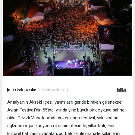
Erkek
|
Kadın
(Haberi Sesli Oku)
Antalya'nın Akseki ilçesi, yarım asrı geride bırakan geleneksel
Ayran Festivali'nin 55'inci yılında yine büyük bir coşkuya sahne
oldu. Cevizli Mahallesi'nde düzenlenen festival, yalnızca bir
eğlence organizasyonu olmanın ötesinde, yıllardır ilçenin
kültürel hafızasını yaşatan, gurbetçiler ile mahalle sakinlerini