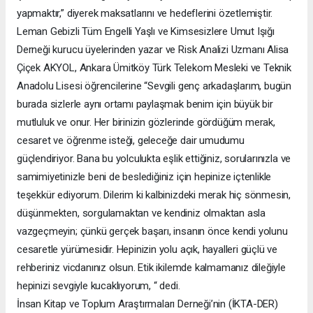
yapmaktır,” diyerek maksatlarını ve hedeflerini özetlemiştir.
Leman Gebizli Tüm Engelli Yaşlı ve Kimsesizlere Umut Işığı
Derneği kurucu üyelerinden yazar ve Risk Analizi Uzmanı Alisa
Çiçek AKYOL, Ankara Ümitköy Türk Telekom Mesleki ve Teknik
Anadolu Lisesi öğrencilerine “Sevgili genç arkadaşlarım, bugün
burada sizlerle aynı ortamı paylaşmak benim için büyük bir
mutluluk ve onur. Her birinizin gözlerinde gördüğüm merak,
cesaret ve öğrenme isteği, geleceğe dair umudumu
güçlendiriyor. Bana bu yolculukta eşlik ettiğiniz, sorularınızla ve
samimiyetinizle beni de beslediğiniz için hepinize içtenlikle
teşekkür ediyorum. Dilerim ki kalbinizdeki merak hiç sönmesin,
düşünmekten, sorgulamaktan ve kendiniz olmaktan asla
vazgeçmeyin; çünkü gerçek başarı, insanın önce kendi yolunu
cesaretle yürümesidir. Hepinizin yolu açık, hayalleri güçlü ve
rehberiniz vicdanınız olsun. Etik ikilemde kalmamanız dileğiyle
hepinizi sevgiyle kucaklıyorum, “ dedi.
İnsan Kitap ve Toplum Araştırmaları Derneği’nin (İKTA-DER)