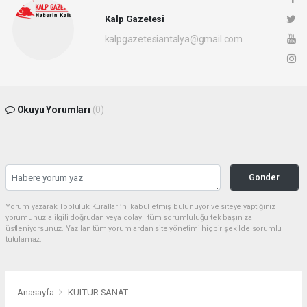
Kalp Gazetesi
kalpgazetesiantalya@gmail.com
Okuyu Yorumları
(0)
Gonder
Yorum yazarak Topluluk Kuralları’nı kabul etmiş bulunuyor ve siteye yaptığınız
yorumunuzla ilgili doğrudan veya dolaylı tüm sorumluluğu tek başınıza
üstleniyorsunuz. Yazılan tüm yorumlardan site yönetimi hiçbir şekilde sorumlu
tutulamaz.
Anasayfa
KÜLTÜR SANAT