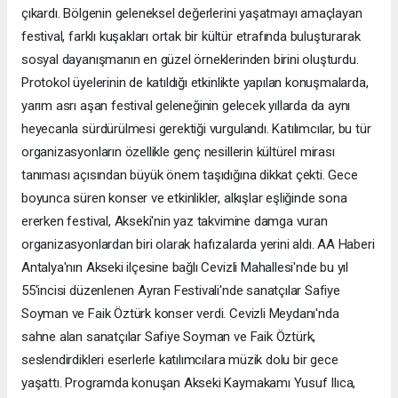
çıkardı. Bölgenin geleneksel değerlerini yaşatmayı amaçlayan
festival, farklı kuşakları ortak bir kültür etrafında buluşturarak
sosyal dayanışmanın en güzel örneklerinden birini oluşturdu.
Protokol üyelerinin de katıldığı etkinlikte yapılan konuşmalarda,
yarım asrı aşan festival geleneğinin gelecek yıllarda da aynı
heyecanla sürdürülmesi gerektiği vurgulandı. Katılımcılar, bu tür
organizasyonların özellikle genç nesillerin kültürel mirası
tanıması açısından büyük önem taşıdığına dikkat çekti. Gece
boyunca süren konser ve etkinlikler, alkışlar eşliğinde sona
ererken festival, Akseki'nin yaz takvimine damga vuran
organizasyonlardan biri olarak hafızalarda yerini aldı. AA Haberi
Antalya'nın Akseki ilçesine bağlı Cevizli Mahallesi'nde bu yıl
55'incisi düzenlenen Ayran Festivali'nde sanatçılar Safiye
Soyman ve Faik Öztürk konser verdi. Cevizli Meydanı'nda
sahne alan sanatçılar Safiye Soyman ve Faik Öztürk,
seslendirdikleri eserlerle katılımcılara müzik dolu bir gece
yaşattı. Programda konuşan Akseki Kaymakamı Yusuf Ilıca,