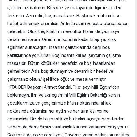
işlerden uzak durun. Boş söz ve malayani dediğimiz sözleri
terk edin. Azmedin, başaracaksınız. Başlamak mühimdir ve
hedef belirlemek önemlidir. Ardında azim ve çaba olursa başarı
gelecektir. Otuz beş kitabım mevcuttur. Halen de yazmaya
devam ediyorum. Ömrümün sonuna kadar kitap yazarak
eğitimler sunacağım. İnsanlar çalıştıklarında değil boş
kaldıklarında yorulurlar. Boş insanın kafası şeytanın çalışma
masasıdır. Bütün kötülükler hedefsiz ve boş insanlardan
gelmektedir Asla boş durmayın ve devamlı bir hedef ve
çalışmanız olsun,” şeklinde öğüt ve mesaj vermiştir.
İKTA-DER Başkanı Ahmet Sandal, “Her şeyi Milli Eğitim’den
beklemeyin, ilim ve akıl eğitimini Milli Eğitim Bakanlığı versin,
çocuklarımıza ve gençlerimize irfan noktasında, ahlak
noktasında eğitimleri her aydın ve her alim kişi yerine
getirmelidir. Biz de bu mantık ve bu bakış açısıyla hem ferden
ve hem de derneğimizi vasıtasıyla karınca kararınca çalışıyoruz.
Çok fazla da söze gerek yok. Gayemiz vatan sathını bir mektep