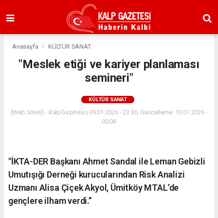
Anasayfa
KÜLTÜR SANAT
"Meslek etiği ve kariyer planlaması
semineri"
KÜLTÜR SANAT
(Web Sitesi) - KalpGazetesi | 09.01.2026 - 23:36, Güncelleme: 10.01.2026 -
00:06
"İKTA-DER Başkanı Ahmet Sandal ile Leman Gebizli
Umutışığı Derneği kurucularından Risk Analizi
Uzmanı Alisa Çiçek Akyol, Ümitköy MTAL’de
gençlere ilham verdi.”