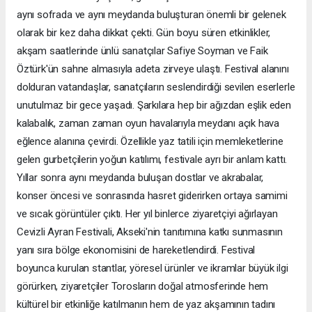
aynı sofrada ve aynı meydanda buluşturan önemli bir gelenek
olarak bir kez daha dikkat çekti. Gün boyu süren etkinlikler,
akşam saatlerinde ünlü sanatçılar Safiye Soyman ve Faik
Öztürk'ün sahne almasıyla adeta zirveye ulaştı. Festival alanını
dolduran vatandaşlar, sanatçıların seslendirdiği sevilen eserlerle
unutulmaz bir gece yaşadı. Şarkılara hep bir ağızdan eşlik eden
kalabalık, zaman zaman oyun havalarıyla meydanı açık hava
eğlence alanına çevirdi. Özellikle yaz tatili için memleketlerine
gelen gurbetçilerin yoğun katılımı, festivale ayrı bir anlam kattı.
Yıllar sonra aynı meydanda buluşan dostlar ve akrabalar,
konser öncesi ve sonrasında hasret giderirken ortaya samimi
ve sıcak görüntüler çıktı. Her yıl binlerce ziyaretçiyi ağırlayan
Cevizli Ayran Festivali, Akseki'nin tanıtımına katkı sunmasının
yanı sıra bölge ekonomisini de hareketlendirdi. Festival
boyunca kurulan stantlar, yöresel ürünler ve ikramlar büyük ilgi
görürken, ziyaretçiler Torosların doğal atmosferinde hem
kültürel bir etkinliğe katılmanın hem de yaz akşamının tadını