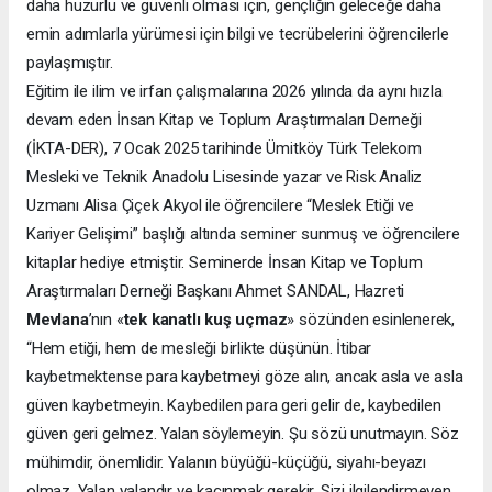
daha huzurlu ve güvenli olması için, gençliğin geleceğe daha
emin adımlarla yürümesi için bilgi ve tecrübelerini öğrencilerle
paylaşmıştır.
Eğitim ile ilim ve irfan çalışmalarına 2026 yılında da aynı hızla
devam eden İnsan Kitap ve Toplum Araştırmaları Derneği
(İKTA-DER), 7 Ocak 2025 tarihinde Ümitköy Türk Telekom
Mesleki ve Teknik Anadolu Lisesinde yazar ve Risk Analiz
Uzmanı Alisa Çiçek Akyol ile öğrencilere “Meslek Etiği ve
Kariyer Gelişimi” başlığı altında seminer sunmuş ve öğrencilere
kitaplar hediye etmiştir. Seminerde İnsan Kitap ve Toplum
Araştırmaları Derneği Başkanı Ahmet SANDAL, Hazreti
Mevlana
’nın «
tek kanatlı kuş uçmaz
» sözünden esinlenerek,
“Hem etiği, hem de mesleği birlikte düşünün. İtibar
kaybetmektense para kaybetmeyi göze alın, ancak asla ve asla
güven kaybetmeyin. Kaybedilen para geri gelir de, kaybedilen
güven geri gelmez. Yalan söylemeyin. Şu sözü unutmayın. Söz
mühimdir, önemlidir. Yalanın büyüğü-küçüğü, siyahı-beyazı
olmaz. Yalan yalandır ve kaçınmak gerekir. Sizi ilgilendirmeyen