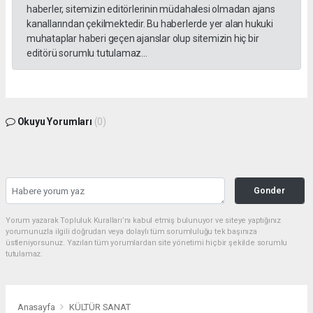
haberler, sitemizin editörlerinin müdahalesi olmadan ajans
kanallarından çekilmektedir. Bu haberlerde yer alan hukuki
muhataplar haberi geçen ajanslar olup sitemizin hiç bir
editörü sorumlu tutulamaz...
Okuyu Yorumları
(0)
Gonder
Yorum yazarak Topluluk Kuralları’nı kabul etmiş bulunuyor ve siteye yaptığınız
yorumunuzla ilgili doğrudan veya dolaylı tüm sorumluluğu tek başınıza
üstleniyorsunuz. Yazılan tüm yorumlardan site yönetimi hiçbir şekilde sorumlu
tutulamaz.
Anasayfa
KÜLTÜR SANAT