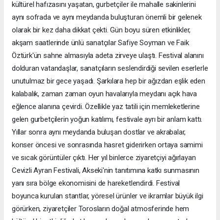
kültürel hafızasını yaşatan, gurbetçiler ile mahalle sakinlerini
aynı sofrada ve aynı meydanda buluşturan önemli bir gelenek
olarak bir kez daha dikkat çekti. Gün boyu süren etkinlikler,
akşam saatlerinde ünlü sanatçılar Safiye Soyman ve Faik
Öztürk'ün sahne almasıyla adeta zirveye ulaştı. Festival alanını
dolduran vatandaşlar, sanatçıların seslendirdiği sevilen eserlerle
unutulmaz bir gece yaşadı. Şarkılara hep bir ağızdan eşlik eden
kalabalık, zaman zaman oyun havalarıyla meydanı açık hava
eğlence alanına çevirdi. Özellikle yaz tatili için memleketlerine
gelen gurbetçilerin yoğun katılımı, festivale ayrı bir anlam kattı.
Yıllar sonra aynı meydanda buluşan dostlar ve akrabalar,
konser öncesi ve sonrasında hasret giderirken ortaya samimi
ve sıcak görüntüler çıktı. Her yıl binlerce ziyaretçiyi ağırlayan
Cevizli Ayran Festivali, Akseki'nin tanıtımına katkı sunmasının
yanı sıra bölge ekonomisini de hareketlendirdi. Festival
boyunca kurulan stantlar, yöresel ürünler ve ikramlar büyük ilgi
görürken, ziyaretçiler Torosların doğal atmosferinde hem