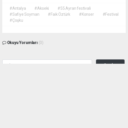
#Antalya
#Akseki
#55.Ayran festivali
#Safiye Soyman
#Faik Öztürk
#Konser
#Festival
#Çoşku
Okuyu Yorumları
(0)
Gonder
Yorum yazarak Topluluk Kuralları’nı kabul etmiş bulunuyor ve siteye yaptığınız
yorumunuzla ilgili doğrudan veya dolaylı tüm sorumluluğu tek başınıza
üstleniyorsunuz. Yazılan tüm yorumlardan site yönetimi hiçbir şekilde sorumlu
tutulamaz.
haber paketi
haber scripti
haber yazılımı