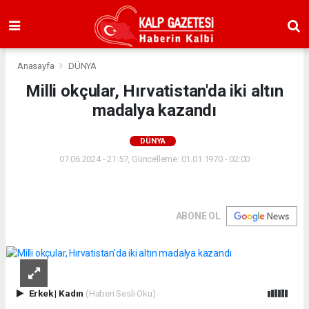
Anasayfa
DÜNYA
Milli okçular, Hırvatistan'da iki altın
madalya kazandı
DÜNYA
07.06.2024 - 21:57, Güncelleme: 01.01.1970 - 02:00
ABONE OL
Erkek
|
Kadın
(Haberi Sesli Oku)