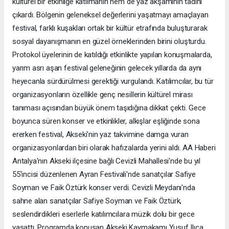
kültürel bir etkinliğe katılmanın hem de yaz akşamının tadını
çıkardı. Bölgenin geleneksel değerlerini yaşatmayı amaçlayan
festival, farklı kuşakları ortak bir kültür etrafında buluşturarak
sosyal dayanışmanın en güzel örneklerinden birini oluşturdu.
Protokol üyelerinin de katıldığı etkinlikte yapılan konuşmalarda,
yarım asrı aşan festival geleneğinin gelecek yıllarda da aynı
heyecanla sürdürülmesi gerektiği vurgulandı. Katılımcılar, bu tür
organizasyonların özellikle genç nesillerin kültürel mirası
tanıması açısından büyük önem taşıdığına dikkat çekti. Gece
boyunca süren konser ve etkinlikler, alkışlar eşliğinde sona
ererken festival, Akseki'nin yaz takvimine damga vuran
organizasyonlardan biri olarak hafızalarda yerini aldı. AA Haberi
Antalya'nın Akseki ilçesine bağlı Cevizli Mahallesi'nde bu yıl
55'incisi düzenlenen Ayran Festivali'nde sanatçılar Safiye
Soyman ve Faik Öztürk konser verdi. Cevizli Meydanı'nda
sahne alan sanatçılar Safiye Soyman ve Faik Öztürk,
seslendirdikleri eserlerle katılımcılara müzik dolu bir gece
yaşattı. Programda konuşan Akseki Kaymakamı Yusuf Ilıca,