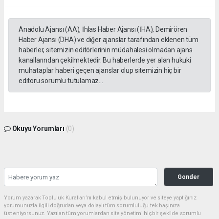
Anadolu Ajansı (AA), İhlas Haber Ajansı (İHA), Demirören
Haber Ajansı (DHA) ve diğer ajanslar tarafından eklenen tüm
haberler, sitemizin editörlerinin müdahalesi olmadan ajans
kanallarından çekilmektedir. Bu haberlerde yer alan hukuki
muhataplar haberi geçen ajanslar olup sitemizin hiç bir
editörü sorumlu tutulamaz...
Okuyu Yorumları
(0)
Gonder
Yorum yazarak Topluluk Kuralları’nı kabul etmiş bulunuyor ve siteye yaptığınız
yorumunuzla ilgili doğrudan veya dolaylı tüm sorumluluğu tek başınıza
üstleniyorsunuz. Yazılan tüm yorumlardan site yönetimi hiçbir şekilde sorumlu