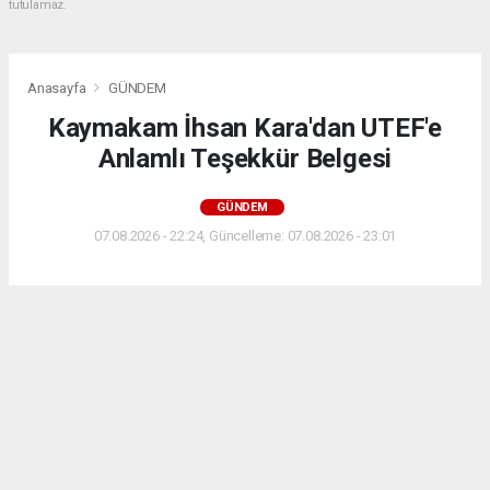
tutulamaz.
Anasayfa
GÜNDEM
Kaymakam İhsan Kara'dan UTEF'e
Anlamlı Teşekkür Belgesi
GÜNDEM
07.08.2026 - 22:24, Güncelleme: 07.08.2026 - 23:01
Muratpaşa Kaymakamı İhsan Kara, UTEF
Federasyonu Genel Başkanı Güldane Kaya Kaçar ile
Genel Sekreteri Hikmet Kenan Yozgatlı'ya teşekkür
belgesi verdi.
ABONE OL