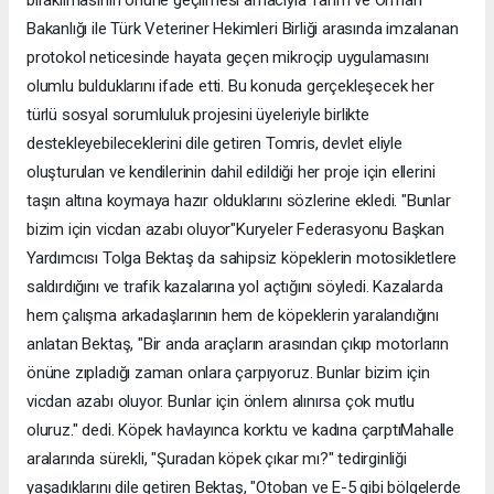
Bakanlığı ile Türk Veteriner Hekimleri Birliği arasında imzalanan
protokol neticesinde hayata geçen mikroçip uygulamasını
olumlu bulduklarını ifade etti. Bu konuda gerçekleşecek her
türlü sosyal sorumluluk projesini üyeleriyle birlikte
destekleyebileceklerini dile getiren Tomris, devlet eliyle
oluşturulan ve kendilerinin dahil edildiği her proje için ellerini
taşın altına koymaya hazır olduklarını sözlerine ekledi. "Bunlar
bizim için vicdan azabı oluyor"Kuryeler Federasyonu Başkan
Yardımcısı Tolga Bektaş da sahipsiz köpeklerin motosikletlere
saldırdığını ve trafik kazalarına yol açtığını söyledi. Kazalarda
hem çalışma arkadaşlarının hem de köpeklerin yaralandığını
anlatan Bektaş, "Bir anda araçların arasından çıkıp motorların
önüne zıpladığı zaman onlara çarpıyoruz. Bunlar bizim için
vicdan azabı oluyor. Bunlar için önlem alınırsa çok mutlu
oluruz." dedi. Köpek havlayınca korktu ve kadına çarptıMahalle
aralarında sürekli, "Şuradan köpek çıkar mı?" tedirginliği
yaşadıklarını dile getiren Bektaş, "Otoban ve E-5 gibi bölgelerde