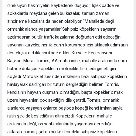
direksiyon hakimiyetini kaybederek düşüyor. İşlek cadde ve
sokaklarda meydana gelen bu kazalar, zaman zaman
zincirleme kazalara da neden olabiliyor. "Mahallede değil
ormanlık alanda yaşamalılar"Sahipsiz köpeklerin sayısının
azalmasının bu tür trafik kazalarına doğrudan etki edeceğini
savunan kuryeler, her iki canın korunması için atılacak adımların
destekçisi olduklarını ifade ettiler. Kuryeler Federasyonu
Başkanı Murat Tomris, AA muhabirine, mahalle aralarında sürü
halinde dolaşan köpeklerin motosikletlileri tedirgin ettiğini
söyledi. Motosiklet sesinden etkilenen bazı sahipsiz köpeklerin
havlayarak saldırgan bir tutum sergilediğini belirten Tomris,
kendisinin hayvan düşmanı olmadığını, başta köpekler olmak
üzere hayvanları çok sevdiğini dile getirdi. Tomris, ormanlık
alanlarda yaşayan onlarca başıboş köpeği kendi imkanlarıyla
rutin şekilde beslediğinin altını çizdi. Köpeklerin mahalle
aralarında değil, ormanlık alanlarda yaşaması gerektiğini
aktaran Tomris, şehir merkezlerindeki sahipsiz köpeklerin