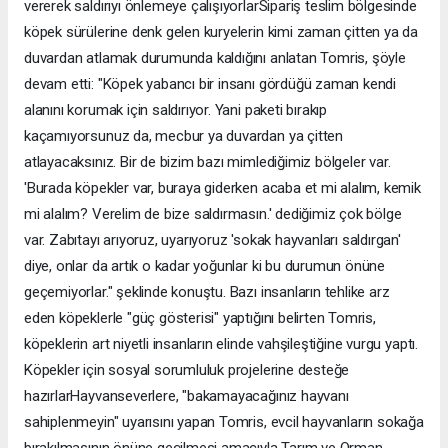
vererek saldırıyı önlemeye çalışıyorlarSipariş teslim bölgesinde
köpek sürülerine denk gelen kuryelerin kimi zaman çitten ya da
duvardan atlamak durumunda kaldığını anlatan Tomris, şöyle
devam etti: "Köpek yabancı bir insanı gördüğü zaman kendi
alanını korumak için saldırıyor. Yani paketi bırakıp
kaçamıyorsunuz da, mecbur ya duvardan ya çitten
atlayacaksınız. Bir de bizim bazı mimlediğimiz bölgeler var.
'Burada köpekler var, buraya giderken acaba et mi alalım, kemik
mi alalım? Verelim de bize saldırmasın.' dediğimiz çok bölge
var. Zabıtayı arıyoruz, uyarıyoruz 'sokak hayvanları saldırgan'
diye, onlar da artık o kadar yoğunlar ki bu durumun önüne
geçemiyorlar." şeklinde konuştu. Bazı insanların tehlike arz
eden köpeklerle "güç gösterisi" yaptığını belirten Tomris,
köpeklerin art niyetli insanların elinde vahşileştiğine vurgu yaptı.
Köpekler için sosyal sorumluluk projelerine desteğe
hazırlarHayvanseverlere, "bakamayacağınız hayvanı
sahiplenmeyin" uyarısını yapan Tomris, evcil hayvanların sokağa
bırakılmasının önüne geçilmesi amacıyla Tarım ve Orman