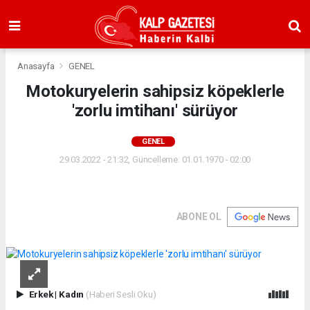
Anasayfa
GENEL
Motokuryelerin sahipsiz köpeklerle
'zorlu imtihanı' sürüyor
GENEL
29.03.2022 - 21:32, Güncelleme: 01.01.1970 - 02:00
ABONE OL
Erkek
|
Kadın
(Haberi Sesli Oku)