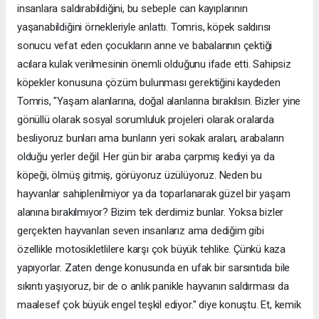
insanlara saldırabildiğini, bu sebeple can kayıplarının
yaşanabildiğini örnekleriyle anlattı. Tomris, köpek saldırısı
sonucu vefat eden çocukların anne ve babalarının çektiği
acılara kulak verilmesinin önemli olduğunu ifade etti. Sahipsiz
köpekler konusuna çözüm bulunması gerektiğini kaydeden
Tomris, "Yaşam alanlarına, doğal alanlarına bırakılsın. Bizler yine
gönüllü olarak sosyal sorumluluk projeleri olarak oralarda
besliyoruz bunları ama bunların yeri sokak araları, arabaların
olduğu yerler değil. Her gün bir araba çarpmış kediyi ya da
köpeği, ölmüş gitmiş, görüyoruz üzülüyoruz. Neden bu
hayvanlar sahiplenilmiyor ya da toparlanarak güzel bir yaşam
alanına bırakılmıyor? Bizim tek derdimiz bunlar. Yoksa bizler
gerçekten hayvanları seven insanlarız ama dediğim gibi
özellikle motosikletlilere karşı çok büyük tehlike. Çünkü kaza
yapıyorlar. Zaten denge konusunda en ufak bir sarsıntıda bile
sıkıntı yaşıyoruz, bir de o anlık panikle hayvanın saldırması da
maalesef çok büyük engel teşkil ediyor." diye konuştu. Et, kemik