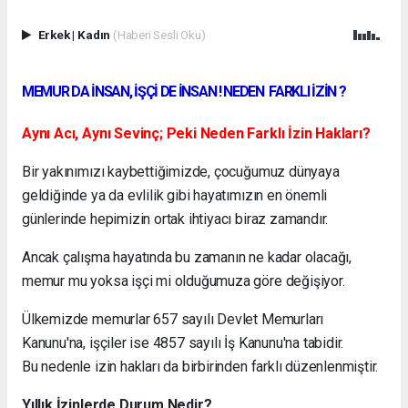
Erkek
|
Kadın
(Haberi Sesli Oku)
MEMUR DA İNSAN, İŞÇİ DE İNSAN ! NEDEN FARKLI İZİN ?
Aynı Acı, Aynı Sevinç; Peki Neden Farklı İzin Hakları?
Bir yakınımızı kaybettiğimizde, çocuğumuz dünyaya
geldiğinde ya da evlilik gibi hayatımızın en önemli
günlerinde hepimizin ortak ihtiyacı biraz zamandır.
Ancak çalışma hayatında bu zamanın ne kadar olacağı,
memur mu yoksa işçi mi olduğumuza göre değişiyor.
Ülkemizde memurlar 657 sayılı Devlet Memurları
Kanunu'na, işçiler ise 4857 sayılı İş Kanunu'na tabidir.
Bu nedenle izin hakları da birbirinden farklı düzenlenmiştir.
Yıllık İzinlerde Durum Nedir?