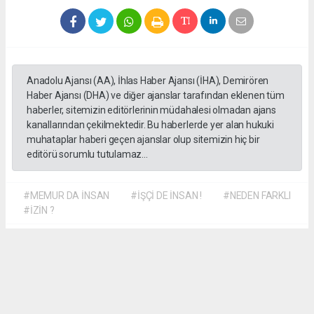
Anadolu Ajansı (AA), İhlas Haber Ajansı (İHA), Demirören
Haber Ajansı (DHA) ve diğer ajanslar tarafından eklenen tüm
haberler, sitemizin editörlerinin müdahalesi olmadan ajans
kanallarından çekilmektedir. Bu haberlerde yer alan hukuki
muhataplar haberi geçen ajanslar olup sitemizin hiç bir
editörü sorumlu tutulamaz...
#MEMUR DA İNSAN
#İŞÇİ DE İNSAN !
#NEDEN FARKLI
#İZİN ?
Dilber KÖSE