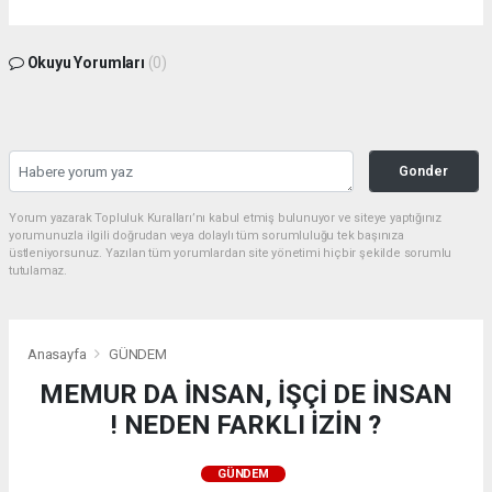
Okuyu Yorumları
(0)
Gonder
Yorum yazarak Topluluk Kuralları’nı kabul etmiş bulunuyor ve siteye yaptığınız
yorumunuzla ilgili doğrudan veya dolaylı tüm sorumluluğu tek başınıza
üstleniyorsunuz. Yazılan tüm yorumlardan site yönetimi hiçbir şekilde sorumlu
tutulamaz.
Anasayfa
GÜNDEM
MEMUR DA İNSAN, İŞÇİ DE İNSAN
! NEDEN FARKLI İZİN ?
GÜNDEM