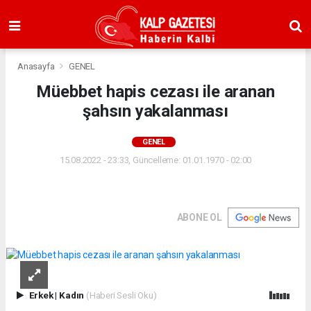
Anasayfa
GENEL
Müebbet hapis cezası ile aranan
şahsın yakalanması
GENEL
15.08.2022 - 23:33, Güncelleme: 01.01.1970 - 02:00
ABONE OL
Erkek
|
Kadın
(Haberi Sesli Oku)