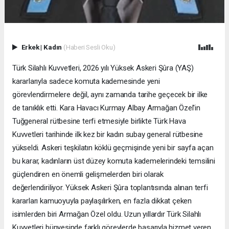
Erkek
|
Kadın
(Haberi Sesli Oku)
Türk Silahlı Kuvvetleri, 2026 yılı Yüksek Askeri Şûra (YAŞ)
kararlarıyla sadece komuta kademesinde yeni
görevlendirmelere değil, aynı zamanda tarihe geçecek bir ilke
de tanıklık etti. Kara Havacı Kurmay Albay Armağan Özel'in
Tuğgeneral rütbesine terfi etmesiyle birlikte Türk Hava
Kuvvetleri tarihinde ilk kez bir kadın subay general rütbesine
yükseldi. Askeri teşkilatın köklü geçmişinde yeni bir sayfa açan
bu karar, kadınların üst düzey komuta kademelerindeki temsilini
güçlendiren en önemli gelişmelerden biri olarak
değerlendiriliyor. Yüksek Askeri Şûra toplantısında alınan terfi
kararları kamuoyuyla paylaşılırken, en fazla dikkat çeken
isimlerden biri Armağan Özel oldu. Uzun yıllardır Türk Silahlı
Kuvvetleri bünyesinde farklı görevlerde başarıyla hizmet veren