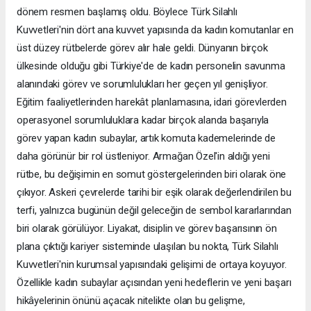
dönem resmen başlamış oldu. Böylece Türk Silahlı
Kuvvetleri'nin dört ana kuvvet yapısında da kadın komutanlar en
üst düzey rütbelerde görev alır hale geldi. Dünyanın birçok
ülkesinde olduğu gibi Türkiye'de de kadın personelin savunma
alanındaki görev ve sorumlulukları her geçen yıl genişliyor.
Eğitim faaliyetlerinden harekât planlamasına, idari görevlerden
operasyonel sorumluluklara kadar birçok alanda başarıyla
görev yapan kadın subaylar, artık komuta kademelerinde de
daha görünür bir rol üstleniyor. Armağan Özel'in aldığı yeni
rütbe, bu değişimin en somut göstergelerinden biri olarak öne
çıkıyor. Askeri çevrelerde tarihi bir eşik olarak değerlendirilen bu
terfi, yalnızca bugünün değil geleceğin de sembol kararlarından
biri olarak görülüyor. Liyakat, disiplin ve görev başarısının ön
plana çıktığı kariyer sisteminde ulaşılan bu nokta, Türk Silahlı
Kuvvetleri'nin kurumsal yapısındaki gelişimi de ortaya koyuyor.
Özellikle kadın subaylar açısından yeni hedeflerin ve yeni başarı
hikâyelerinin önünü açacak nitelikte olan bu gelişme,