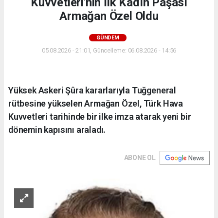
Kuvvetleri'nin İlk Kadın Paşası
Armağan Özel Oldu
GÜNDEM
05.08.2026 - 21:01, Güncelleme: 06.08.2026 - 14:56
Yüksek Askeri Şûra kararlarıyla Tuğgeneral
rütbesine yükselen Armağan Özel, Türk Hava
Kuvvetleri tarihinde bir ilke imza atarak yeni bir
dönemin kapısını araladı.
ABONE OL