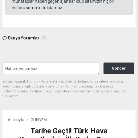
muhataplar haberi geçen ajanslar olup sitemizin hiç bir
editörü sorumlu tutulamaz...
Okuyu Yorumları
(0)
Gonder
Yorum yazarak Topluluk Kuralları’nı kabul etmiş bulunuyor ve siteye yaptığınız
yorumunuzla ilgili doğrudan veya dolaylı tüm sorumluluğu tek başınıza
üstleniyorsunuz. Yazılan tüm yorumlardan site yönetimi hiçbir şekilde sorumlu
tutulamaz.
Anasayfa
GÜNDEM
Tarihe Geçti! Türk Hava