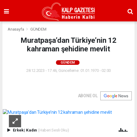
Anasayfa
GÜNDEM
Muratpaşa’dan Türkiye’nin 12
kahraman şehidine mevlit
GÜNDEM
28.12.2023 - 17:46, Güncelleme: 01.01.1970 - 02:00
ABONE OL
Erkek
|
Kadın
(Haberi Sesli Oku)