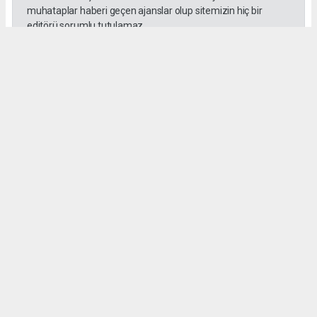
muhataplar haberi geçen ajanslar olup sitemizin hiç bir
editörü sorumlu tutulamaz...
#Yüksek askeri şüra
#Tuğgeneral rütbe
#Türk kara kuvvetleri
#tarihe geçti
#paşa
#Armağan Özel
#Hava küvvetleri
#
Okuyu Yorumları
(0)
Gonder
Yorum yazarak Topluluk Kuralları’nı kabul etmiş bulunuyor ve siteye yaptığınız
yorumunuzla ilgili doğrudan veya dolaylı tüm sorumluluğu tek başınıza
üstleniyorsunuz. Yazılan tüm yorumlardan site yönetimi hiçbir şekilde sorumlu
tutulamaz.