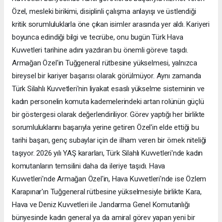
Özel, mesleki birikimi, disiplinli çalışma anlayışı ve üstlendiği
kritik sorumluluklarla öne çıkan isimler arasında yer aldı. Kariyeri
boyunca edindiği bilgi ve tecrübe, onu bugün Türk Hava
Kuvvetleri tarihine adını yazdıran bu önemli göreve taşıdı.
Armağan Özel'in Tuğgeneral rütbesine yükselmesi, yalnızca
bireysel bir kariyer başarısı olarak görülmüyor. Aynı zamanda
Türk Silahlı Kuvvetleri'nin liyakat esaslı yükselme sisteminin ve
kadın personelin komuta kademelerindeki artan rolünün güçlü
bir göstergesi olarak değerlendiriliyor. Görev yaptığı her birlikte
sorumluluklarını başarıyla yerine getiren Özel'in elde ettiği bu
tarihi başarı, genç subaylar için de ilham veren bir örnek niteliği
taşıyor. 2026 yılı YAŞ kararları, Türk Silahlı Kuvvetleri'nde kadın
komutanların temsilini daha da ileriye taşıdı. Hava
Kuvvetleri'nde Armağan Özel'in, Hava Kuvvetleri'nde ise Özlem
Karapınar'ın Tuğgeneral rütbesine yükselmesiyle birlikte Kara,
Hava ve Deniz Kuvvetleri ile Jandarma Genel Komutanlığı
bünyesinde kadın general ya da amiral görev yapan yeni bir