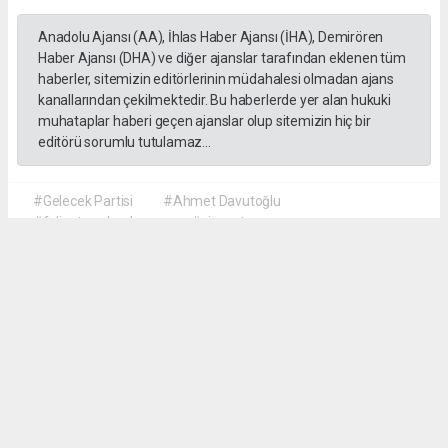
Anadolu Ajansı (AA), İhlas Haber Ajansı (İHA), Demirören
Haber Ajansı (DHA) ve diğer ajanslar tarafından eklenen tüm
haberler, sitemizin editörlerinin müdahalesi olmadan ajans
kanallarından çekilmektedir. Bu haberlerde yer alan hukuki
muhataplar haberi geçen ajanslar olup sitemizin hiç bir
editörü sorumlu tutulamaz...
#Gelecek Partisi
#Ahmet Davutoğlu
#faliyet sonlandırma
#siyaset
Okuyu Yorumları
(0)
Gonder
Yorum yazarak Topluluk Kuralları’nı kabul etmiş bulunuyor ve siteye yaptığınız
yorumunuzla ilgili doğrudan veya dolaylı tüm sorumluluğu tek başınıza