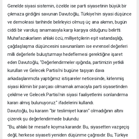
Genelde siyasi sistemin, özelde ise parti siyasetinin büyük bir
çıkmaza girdiğini savunan Davutoğlu, Türkiye'nin siyasi düşünce
ve demokrasi tarihinde belirleyici olmuş üç ana akımın, bugün
ciddi bir varoluş sınamasıyla karşı karşıya olduğunu belirtti.
Muhafazakarların ahlaki özü, milliyetçilerin eşit vatandaşlığı,
çağdaşlaşma düşüncesini savunanların ise evrensel değerleri
milli değerlerle buluşturmayı hedeflemesi gerektiğine işaret
eden Davutoğlu, "Değerlendirmeler ışığında, partimizin yetkili
kurulları ve Gelecek Partisi'ni bugüne taşıyan dava
arkadaşlarımızla yaptığımız istişareler neticesinde, kirlenmiş
siyasi iklimin bir parçası olmamak amacıyla parti siyasetinden
çekilme ve Gelecek Partisi'nin siyasi faaliyetlerini sonlandırma
kararı almış bulunuyoruz." ifadelerini kullandı.
Davutoğlu, bu kararın "bir teslimiyet kararı" olmadığının altını
çizerek şu değerlendirmede bulundu:
"Bu, ahlaki bir mesafe koyma kararıdır. Bu, siyasetten vazgeçiş
değil, herkese siyaseti yeniden düşünme çağrısıdır. Bu, Türkiye