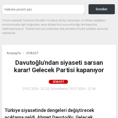
Gonder
Yorum yazarak Topluluk Kuralları’nı kabul etmiş bulunuyor ve siteye yaptığınız
yorumunuzla ilgili doğrudan veya dolaylı tüm sorumluluğu tek başınıza
üstleniyorsunuz. Yazılan tüm yorumlardan site yönetimi hiçbir şekilde sorumlu
tutulamaz.
Anasayfa
SİYASET
Davutoğlu'ndan siyaseti sarsan
karar! Gelecek Partisi kapanıyor
SİYASET
29.07.2026 - 22:23, Güncelleme: 29.07.2026 - 22:54
Türkiye siyasetinde dengeleri değiştirecek
açıklama geldi. Ahmet Davutoğlu, Gelecek