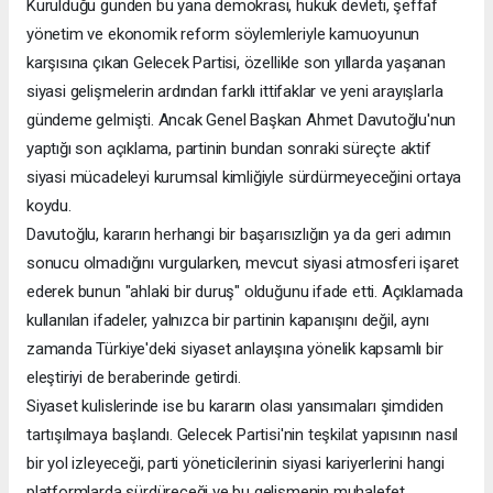
Kurulduğu günden bu yana demokrasi, hukuk devleti, şeffaf
yönetim ve ekonomik reform söylemleriyle kamuoyunun
karşısına çıkan Gelecek Partisi, özellikle son yıllarda yaşanan
siyasi gelişmelerin ardından farklı ittifaklar ve yeni arayışlarla
gündeme gelmişti. Ancak Genel Başkan Ahmet Davutoğlu'nun
yaptığı son açıklama, partinin bundan sonraki süreçte aktif
siyasi mücadeleyi kurumsal kimliğiyle sürdürmeyeceğini ortaya
koydu.
Davutoğlu, kararın herhangi bir başarısızlığın ya da geri adımın
sonucu olmadığını vurgularken, mevcut siyasi atmosferi işaret
ederek bunun "ahlaki bir duruş" olduğunu ifade etti. Açıklamada
kullanılan ifadeler, yalnızca bir partinin kapanışını değil, aynı
zamanda Türkiye'deki siyaset anlayışına yönelik kapsamlı bir
eleştiriyi de beraberinde getirdi.
Siyaset kulislerinde ise bu kararın olası yansımaları şimdiden
tartışılmaya başlandı. Gelecek Partisi'nin teşkilat yapısının nasıl
bir yol izleyeceği, parti yöneticilerinin siyasi kariyerlerini hangi
platformlarda sürdüreceği ve bu gelişmenin muhalefet