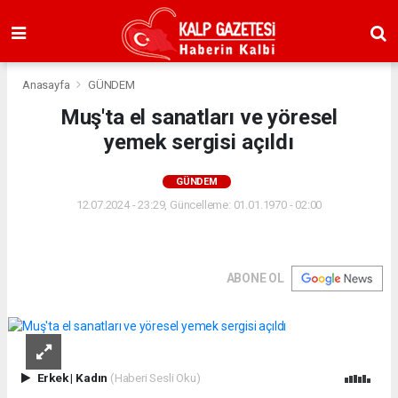
Anasayfa
GÜNDEM
Muş'ta el sanatları ve yöresel
yemek sergisi açıldı
GÜNDEM
12.07.2024 - 23:29, Güncelleme: 01.01.1970 - 02:00
ABONE OL
Erkek
|
Kadın
(Haberi Sesli Oku)