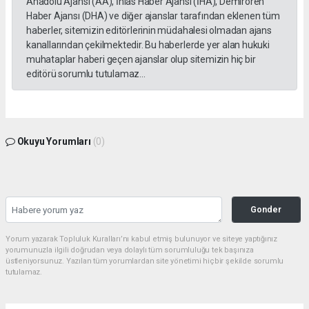
Anadolu Ajansı (AA), İhlas Haber Ajansı (İHA), Demirören
Haber Ajansı (DHA) ve diğer ajanslar tarafından eklenen tüm
haberler, sitemizin editörlerinin müdahalesi olmadan ajans
kanallarından çekilmektedir. Bu haberlerde yer alan hukuki
muhataplar haberi geçen ajanslar olup sitemizin hiç bir
editörü sorumlu tutulamaz...
Okuyu Yorumları
(0)
Gonder
Yorum yazarak Topluluk Kuralları’nı kabul etmiş bulunuyor ve siteye yaptığınız
yorumunuzla ilgili doğrudan veya dolaylı tüm sorumluluğu tek başınıza
üstleniyorsunuz. Yazılan tüm yorumlardan site yönetimi hiçbir şekilde sorumlu
tutulamaz.