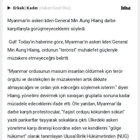
Erkek
|
Kadın
(Haberi Sesli Oku)
Myanmar'ın askeri lideri General Min Aung Hlaing darbe
karşıtlarıyla görüşmeyeceklerini söyledi.
Gulf Today'in haberine göre, Myanmar'ın askeri lideri General
Min Aung Hlaing, ordunun "terörist" muhalefet güçleriyle
müzakere etmeyeceğini belirtti.
"Myanmar ordusunun masum insanları öldürmek için terör
örgütü ve destekçileri ile müzakereleri artık dikkate
almayacağını ve onları yok edeceğini söylemek isterim." diyen
Hlaing, yönetimi devirmek için savaşan gruplarla sonuna kadar
mücadele edeceklerini ifade etti. Öte yandan, Myanmar'da
darbe karşıtı protestocular, "faşist orduyu kökünden sökün"
yazılı pankartlar taşıyarak sokaklara çıktı. Ülkedeki askeri
yönetime karşı direnişi koordine eden ve kendilerini "gölge
hükümet" olarak tanımlayan Ulusal Birlik Hükümetinden (NUG)