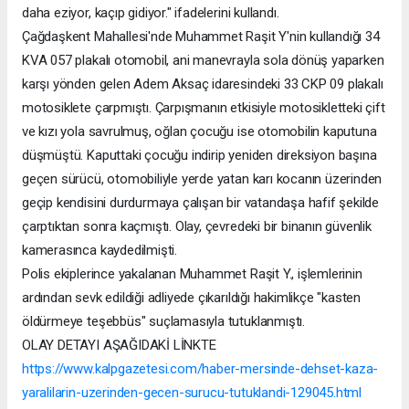
daha eziyor, kaçıp gidiyor." ifadelerini kullandı.
Çağdaşkent Mahallesi'nde Muhammet Raşit Y'nin kullandığı 34
KVA 057 plakalı otomobil, ani manevrayla sola dönüş yaparken
karşı yönden gelen Adem Aksaç idaresindeki 33 CKP 09 plakalı
motosiklete çarpmıştı. Çarpışmanın etkisiyle motosikletteki çift
ve kızı yola savrulmuş, oğlan çocuğu ise otomobilin kaputuna
düşmüştü. Kaputtaki çocuğu indirip yeniden direksiyon başına
geçen sürücü, otomobiliyle yerde yatan karı kocanın üzerinden
geçip kendisini durdurmaya çalışan bir vatandaşa hafif şekilde
çarptıktan sonra kaçmıştı. Olay, çevredeki bir binanın güvenlik
kamerasınca kaydedilmişti.
Polis ekiplerince yakalanan Muhammet Raşit Y., işlemlerinin
ardından sevk edildiği adliyede çıkarıldığı hakimlikçe "kasten
öldürmeye teşebbüs" suçlamasıyla tutuklanmıştı.
OLAY DETAYI AŞAĞIDAKİ LİNKTE
https://www.kalpgazetesi.com/haber-mersinde-dehset-kaza-
yaralilarin-uzerinden-gecen-surucu-tutuklandi-129045.html