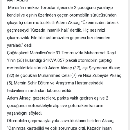
AA HABERİ
Mersin'in merkez Toroslar ilçesinde 2 çocuğunu yaralayıp
kendisi ve eşinin üzerinden geçen otomobilin sürücüsünden
şikayetçi olan motosikletli Adem Aksaç, "Üzerimizden bilerek
geçmeseydi 'Kazadır, insanlık hali.' derdik. Hiç sesimizi
çıkarmazdık. Bile bile üstümüzden geçmesi bizi derinden
yaraladı." dedi.
Çağdaşkent Mahallesi'nde 31 Temmuz'da Muhammet Raşit
Y'nin (20) kullandığı 34 KVA 057 plakalı otomobilin çarptığı
motosikletteki sürücü Adem Aksaç (37), eşi Şeymanur Aksaç
(32) ile çocukları Muhammed Celal (7) ve Nisa Zübeyde Aksaç
(5), Mersin Şehir Eğitim ve Araştırma Hastanesindeki
tedavilerinin ardından taburcu edildi.
Adem Aksaç, gazetecilere, parkta vakit geçiren eşi ve 2
çocuğunu motosikletiyle alıp eve götürürken kazanın
yaşandığını söyledi.
Otomobilin çarpmasıyla yola savrulduklarını belirten Aksaç,
"Canımıza kastedildi ve çok zorumuza gitti. Kazadır insan