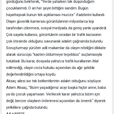
gördüğünü belirterek, "Yerde yatarken tek düşündüğüm
çocuklarımdı. O an her şeyin bittiğini sandım. Bugün
hayattaysak bunun tek açıklaması mucize." ifadelerini kullandı.
Olayın güvenlik kamerası görüntülerinin milyonlarca kişi
tarafından izlenmesi, sosyal medyada da geniş yankı uyandırdı.
Çok sayıda kullanıcı, görüntülerin sıradan bir trafik kazasının
çok ötesinde olduğunu savunarak adalet çağrısında bulundu.
Soruşturmayı yürüten adli makamlar da olayın niteliğini dikkate
alarak sürücüyü "kasten öldürmeye teşebbüs" suçlamasıyla
tutukladı. Bu karar, dosyada yalnızca trafik kurallarının ihlal
edilmediği, olayın ceza hukuku açısından da ağır şekilde
değerlendirildiğini ortaya koydu.
Aksaç ailesi ise tek beklentilerinin adalet olduğunu söylüyor.
Adem Aksaç, "Bizim yaşadığımız acıyı başka hiçbir anne, baba
ya da çocuk yaşamasın. Verilecek karar yalnızca bizim için
değil, benzer olayların önlenmesi açısından da önemli." diyerek
yetkililere çağrıda bulundu.