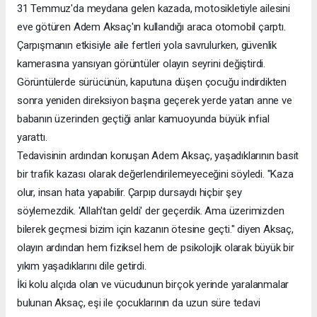
31 Temmuz'da meydana gelen kazada, motosikletiyle ailesini
eve götüren Adem Aksaç'ın kullandığı araca otomobil çarptı.
Çarpışmanın etkisiyle aile fertleri yola savrulurken, güvenlik
kamerasına yansıyan görüntüler olayın seyrini değiştirdi.
Görüntülerde sürücünün, kaputuna düşen çocuğu indirdikten
sonra yeniden direksiyon başına geçerek yerde yatan anne ve
babanın üzerinden geçtiği anlar kamuoyunda büyük infial
yarattı.
Tedavisinin ardından konuşan Adem Aksaç, yaşadıklarının basit
bir trafik kazası olarak değerlendirilemeyeceğini söyledi. "Kaza
olur, insan hata yapabilir. Çarpıp dursaydı hiçbir şey
söylemezdik. 'Allah'tan geldi' der geçerdik. Ama üzerimizden
bilerek geçmesi bizim için kazanın ötesine geçti." diyen Aksaç,
olayın ardından hem fiziksel hem de psikolojik olarak büyük bir
yıkım yaşadıklarını dile getirdi.
İki kolu alçıda olan ve vücudunun birçok yerinde yaralanmalar
bulunan Aksaç, eşi ile çocuklarının da uzun süre tedavi