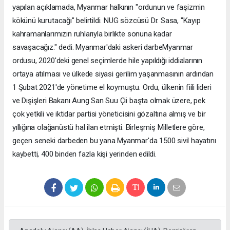
yapılan açıklamada, Myanmar halkının "ordunun ve faşizmin
kökünü kurutacağı" belirtildi. NUG sözcüsü Dr. Sasa, "Kayıp
kahramanlarımızın ruhlarıyla birlikte sonuna kadar
savaşacağız." dedi. Myanmar'daki askeri darbeMyanmar
ordusu, 2020'deki genel seçimlerde hile yapıldığı iddialarının
ortaya atılması ve ülkede siyasi gerilim yaşanmasının ardından
1 Şubat 2021'de yönetime el koymuştu. Ordu, ülkenin fiili lideri
ve Dışişleri Bakanı Aung San Suu Çii başta olmak üzere, pek
çok yetkili ve iktidar partisi yöneticisini gözaltına almış ve bir
yıllığına olağanüstü hal ilan etmişti. Birleşmiş Milletlere göre,
geçen seneki darbeden bu yana Myanmar'da 1500 sivil hayatını
kaybetti, 400 binden fazla kişi yerinden edildi.