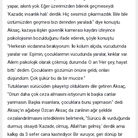
yapar, sıkıntı yok. Eğer üzerimizden bilerek geçmeseydi
'Kazadır, insanlık hali.' derdik. Hiç sesimizi çıkarmazdık. Bile bile
üstümüzden geçmesi bizi derinden yaraladı." diye konuştu.
Aksaç, kazaya ilişkin güvenlik kamerası kaydını izleyince
psikolojisinin bozulduğunu ifade ederek, şöyle konuştu:
"Herkesin vicdanına bırakıyorum. İki kolum alçıda, vücudumda
yaralar var. Eşimin, çocuklarımın vücudunda yaralar, kırıklar var.
Ailem psikolojik olarak çökmüş durumda. O an 'Her şey, hayat
bitti.' dedim. Çocuklarım gözümün önüne geldi, onları
düşündüm. Çok şükür bu da bir mucize."
Tutuklanan sürücüden şikayetçi olduklarını dile getiren Aksaç,
"Onun daha çok ceza almasını istiyorum ki başka canlar
yanmasın. Başka insanlara, çocuklara bunu yapmasın." dedi.
Aksaç'ın ağabeyi Özcan Aksaç da zanlının ağır şekilde
cezalandırılmasını istediklerini belirterek, "Sürücü ilk vurduğunda
durmuş olsaydı 'Kazadır, olmuş, Allah'tan gelmiş.' derdik ama
kalkıp da 3 sefer cana kastediyor. Bir vuruyor, geri dönüp bir