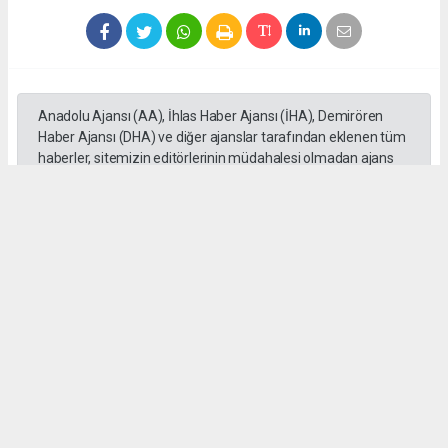
Anadolu Ajansı (AA), İhlas Haber Ajansı (İHA), Demirören
Haber Ajansı (DHA) ve diğer ajanslar tarafından eklenen tüm
haberler, sitemizin editörlerinin müdahalesi olmadan ajans
kanallarından çekilmektedir. Bu haberlerde yer alan hukuki
muhataplar haberi geçen ajanslar olup sitemizin hiç bir
editörü sorumlu tutulamaz...
#Mersin
#Motosiklet
#Otomobil
#üzerinden geçti
#Adem Aksaç
#kaza
Okuyu Yorumları
(0)