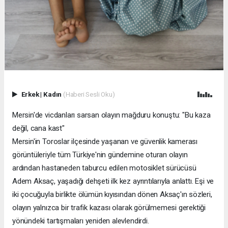
Erkek
|
Kadın
(Haberi Sesli Oku)
Mersin'de vicdanları sarsan olayın mağduru konuştu: "Bu kaza
değil, cana kast"
Mersin'in Toroslar ilçesinde yaşanan ve güvenlik kamerası
görüntüleriyle tüm Türkiye'nin gündemine oturan olayın
ardından hastaneden taburcu edilen motosiklet sürücüsü
Adem Aksaç, yaşadığı dehşeti ilk kez ayrıntılarıyla anlattı. Eşi ve
iki çocuğuyla birlikte ölümün kıyısından dönen Aksaç'ın sözleri,
olayın yalnızca bir trafik kazası olarak görülmemesi gerektiği
yönündeki tartışmaları yeniden alevlendirdi.