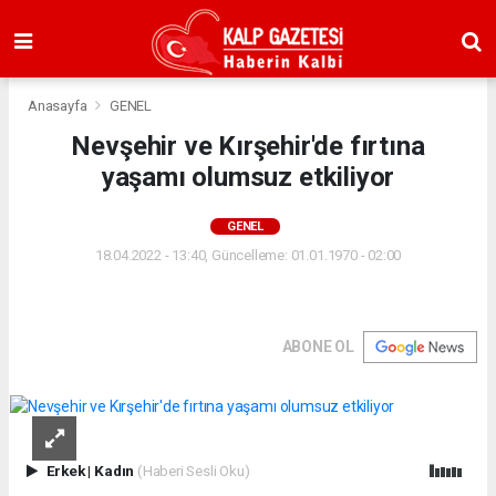
Anasayfa
GENEL
Nevşehir ve Kırşehir'de fırtına
yaşamı olumsuz etkiliyor
GENEL
18.04.2022 - 13:40, Güncelleme: 01.01.1970 - 02:00
ABONE OL
Erkek
|
Kadın
(Haberi Sesli Oku)