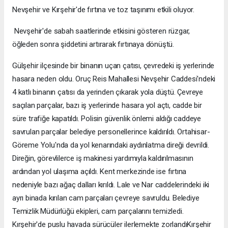
Nevşehir ve Kırşehir'de fırtına ve toz taşınımı etkili oluyor.
Nevşehir'de sabah saatlerinde etkisini gösteren rüzgar,
öğleden sonra şiddetini artırarak fırtınaya dönüştü.
Gülşehir ilçesinde bir binanın uçan çatısı, çevredeki iş yerlerinde
hasara neden oldu. Oruç Reis Mahallesi Nevşehir Caddesi'ndeki
4 katlı binanın çatısı da yerinden çıkarak yola düştü. Çevreye
saçılan parçalar, bazı iş yerlerinde hasara yol açtı, cadde bir
süre trafiğe kapatıldı. Polisin güvenlik önlemi aldığı caddeye
savrulan parçalar belediye personellerince kaldırıldı. Ortahisar-
Göreme Yolu'nda da yol kenarındaki aydınlatma direği devrildi.
Direğin, görevlilerce iş makinesi yardımıyla kaldırılmasının
ardından yol ulaşıma açıldı. Kent merkezinde ise fırtına
nedeniyle bazı ağaç dalları kırıldı. Lale ve Nar caddelerindeki iki
ayrı binada kırılan cam parçaları çevreye savruldu. Belediye
Temizlik Müdürlüğü ekipleri, cam parçalarını temizledi.
Kırşehir'de puslu havada sürücüler ilerlemekte zorlandıKırşehir