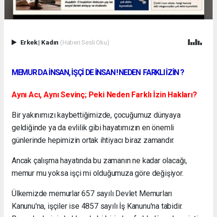
Erkek
|
Kadın
(Haberi Sesli Oku)
MEMUR DA İNSAN, İŞÇİ DE İNSAN ! NEDEN FARKLI İZİN ?
Aynı Acı, Aynı Sevinç; Peki Neden Farklı İzin Hakları?
Bir yakınımızı kaybettiğimizde, çocuğumuz dünyaya
geldiğinde ya da evlilik gibi hayatımızın en önemli
günlerinde hepimizin ortak ihtiyacı biraz zamandır.
Ancak çalışma hayatında bu zamanın ne kadar olacağı,
memur mu yoksa işçi mi olduğumuza göre değişiyor.
Ülkemizde memurlar 657 sayılı Devlet Memurları
Kanunu'na, işçiler ise 4857 sayılı İş Kanunu'na tabidir.