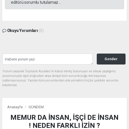
editörü sorumlu tutulamaz...
Okuyu Yorumları
(0)
Gonder
Yorum yazarak Topluluk Kuralları’nı kabul etmiş bulunuyor ve siteye yaptığınız
yorumunuzla ilgili doğrudan veya dolaylı tüm sorumluluğu tek başınıza
üstleniyorsunuz. Yazılan tüm yorumlardan site yönetimi hiçbir şekilde sorumlu
tutulamaz.
Anasayfa
GÜNDEM
MEMUR DA İNSAN, İŞÇİ DE İNSAN
! NEDEN FARKLI İZİN ?