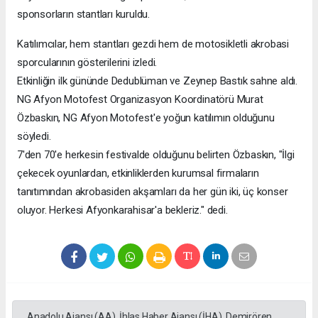
sponsorların stantları kuruldu.
Katılımcılar, hem stantları gezdi hem de motosikletli akrobasi
sporcularının gösterilerini izledi.
Etkinliğin ilk gününde Dedublüman ve Zeynep Bastık sahne aldı.
NG Afyon Motofest Organizasyon Koordinatörü Murat
Özbaskın, NG Afyon Motofest'e yoğun katılımın olduğunu
söyledi.
7'den 70'e herkesin festivalde olduğunu belirten Özbaskın, "İlgi
çekecek oyunlardan, etkinliklerden kurumsal firmaların
tanıtımından akrobasiden akşamları da her gün iki, üç konser
oluyor. Herkesi Afyonkarahisar'a bekleriz." dedi.
Anadolu Ajansı (AA), İhlas Haber Ajansı (İHA), Demirören