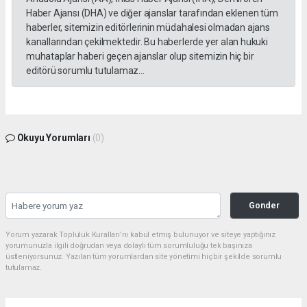
Haber Ajansı (DHA) ve diğer ajanslar tarafından eklenen tüm
haberler, sitemizin editörlerinin müdahalesi olmadan ajans
kanallarından çekilmektedir. Bu haberlerde yer alan hukuki
muhataplar haberi geçen ajanslar olup sitemizin hiç bir
editörü sorumlu tutulamaz...
Okuyu Yorumları
(0)
Gonder
Yorum yazarak Topluluk Kuralları’nı kabul etmiş bulunuyor ve siteye yaptığınız
yorumunuzla ilgili doğrudan veya dolaylı tüm sorumluluğu tek başınıza
üstleniyorsunuz. Yazılan tüm yorumlardan site yönetimi hiçbir şekilde sorumlu
tutulamaz.