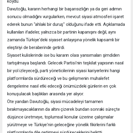
koydu.
Davutoğlu, kararın herhangi bir başarısızlığın ya da geri adımın
sonucu olmadığını vurgularken, mevcut siyasi atmosferi işaret
ederek bunun "ahlaki bir duruş" olduğunu ifade etti. Açıklamada
kullanılan ifadeler, yalnızca bir partinin kapanışını değil, aynı
zamanda Türkiye'deki siyaset anlayışına yönelik kapsamlı bir
eleştiriyi de beraberinde getirdi.
Siyaset kulislerinde ise bu kararın olası yansımaları şimdiden
tartışılmaya başlandı. Gelecek Partisi'nin teşkilat yapısının nasıl
bir yol izleyeceği, parti yöneticilerinin siyasi kariyerlerini hangi
platformlarda sürdüreceği ve bu gelişmenin muhalefet
dengelerine nasıl etki edeceği önümüzdeki günlerin en çok
konuşulacak başlıkları arasında yer alıyor.
Öte yandan Davutoğlu, siyasi mücadeleyi tamamen
bırakmayacaklarının da altını çizerek bundan sonraki süreçte
düşünce üretmeye, toplumsal konular üzerine çalışmalar
yürütmeye ve Türkiye'nin geleceğine yönelik fikirlerini farklı
platformlarda dile getirmeyi sürdüreceklerini belirtti.