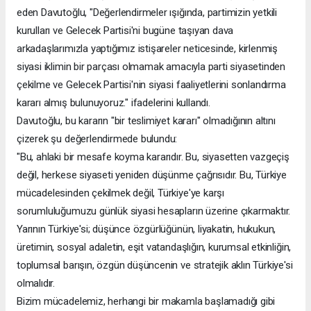
eden Davutoğlu, "Değerlendirmeler ışığında, partimizin yetkili
kurulları ve Gelecek Partisi'ni bugüne taşıyan dava
arkadaşlarımızla yaptığımız istişareler neticesinde, kirlenmiş
siyasi iklimin bir parçası olmamak amacıyla parti siyasetinden
çekilme ve Gelecek Partisi'nin siyasi faaliyetlerini sonlandırma
kararı almış bulunuyoruz." ifadelerini kullandı.
Davutoğlu, bu kararın "bir teslimiyet kararı" olmadığının altını
çizerek şu değerlendirmede bulundu:
"Bu, ahlaki bir mesafe koyma kararıdır. Bu, siyasetten vazgeçiş
değil, herkese siyaseti yeniden düşünme çağrısıdır. Bu, Türkiye
mücadelesinden çekilmek değil, Türkiye'ye karşı
sorumluluğumuzu günlük siyasi hesapların üzerine çıkarmaktır.
Yarının Türkiye'si; düşünce özgürlüğünün, liyakatin, hukukun,
üretimin, sosyal adaletin, eşit vatandaşlığın, kurumsal etkinliğin,
toplumsal barışın, özgün düşüncenin ve stratejik aklın Türkiye'si
olmalıdır.
Bizim mücadelemiz, herhangi bir makamla başlamadığı gibi