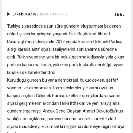
Erkek
|
Kadın
(Haberi Sesli Oku)
Türkiye siyasetinde uzun süre gündem oluşturması beklenen
dikkat çekici bir gelişme yaşandı. Eski Başbakan Ahmet
Davutoğlu'nun liderliğinde 2019 yılında kurulan Gelecek Partisi,
aldığı kararla aktif siyasi faaliyetlerini sonlandırma sürecine
girdi. Türk siyasetine yeni bir soluk getirme iddiasıyla yola çıkan
partinin kapanma kararı, yalnızca parti teşkilatlarını değil, siyasi
kulisleri de hareketlendirdi.
Kurulduğu günden bu yana demokrasi, hukuk devleti, şeffaf
yönetim ve ekonomik reform söylemleriyle kamuoyunun
karşısına çıkan Gelecek Partisi, özellikle son yıllarda yaşanan
siyasi gelişmelerin ardından farklı ittifaklar ve yeni arayışlarla
gündeme gelmişti. Ancak Genel Başkan Ahmet Davutoğlu'nun
yaptığı son açıklama, partinin bundan sonraki süreçte aktif
siyasi mücadeleyi kurumsal kimliğiyle sürdürmeyeceğini ortaya