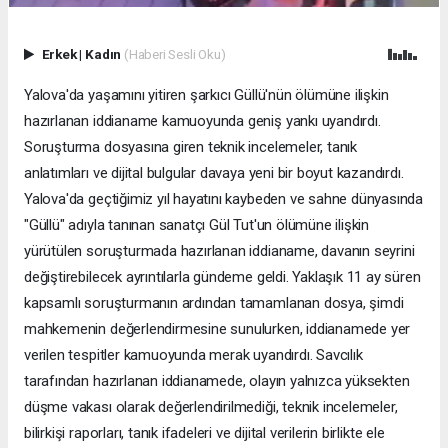
Erkek
|
Kadın
(Haberi Sesli Oku)
Yalova'da yaşamını yitiren şarkıcı Güllü'nün ölümüne ilişkin
hazırlanan iddianame kamuoyunda geniş yankı uyandırdı.
Soruşturma dosyasına giren teknik incelemeler, tanık
anlatımları ve dijital bulgular davaya yeni bir boyut kazandırdı.
Yalova'da geçtiğimiz yıl hayatını kaybeden ve sahne dünyasında
"Güllü" adıyla tanınan sanatçı Gül Tut'un ölümüne ilişkin
yürütülen soruşturmada hazırlanan iddianame, davanın seyrini
değiştirebilecek ayrıntılarla gündeme geldi. Yaklaşık 11 ay süren
kapsamlı soruşturmanın ardından tamamlanan dosya, şimdi
mahkemenin değerlendirmesine sunulurken, iddianamede yer
verilen tespitler kamuoyunda merak uyandırdı. Savcılık
tarafından hazırlanan iddianamede, olayın yalnızca yüksekten
düşme vakası olarak değerlendirilmediği, teknik incelemeler,
bilirkişi raporları, tanık ifadeleri ve dijital verilerin birlikte ele