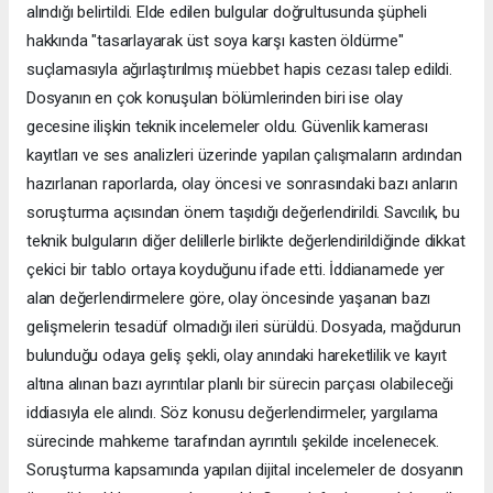
alındığı belirtildi. Elde edilen bulgular doğrultusunda şüpheli
hakkında "tasarlayarak üst soya karşı kasten öldürme"
suçlamasıyla ağırlaştırılmış müebbet hapis cezası talep edildi.
Dosyanın en çok konuşulan bölümlerinden biri ise olay
gecesine ilişkin teknik incelemeler oldu. Güvenlik kamerası
kayıtları ve ses analizleri üzerinde yapılan çalışmaların ardından
hazırlanan raporlarda, olay öncesi ve sonrasındaki bazı anların
soruşturma açısından önem taşıdığı değerlendirildi. Savcılık, bu
teknik bulguların diğer delillerle birlikte değerlendirildiğinde dikkat
çekici bir tablo ortaya koyduğunu ifade etti. İddianamede yer
alan değerlendirmelere göre, olay öncesinde yaşanan bazı
gelişmelerin tesadüf olmadığı ileri sürüldü. Dosyada, mağdurun
bulunduğu odaya geliş şekli, olay anındaki hareketlilik ve kayıt
altına alınan bazı ayrıntılar planlı bir sürecin parçası olabileceği
iddiasıyla ele alındı. Söz konusu değerlendirmeler, yargılama
sürecinde mahkeme tarafından ayrıntılı şekilde incelenecek.
Soruşturma kapsamında yapılan dijital incelemeler de dosyanın