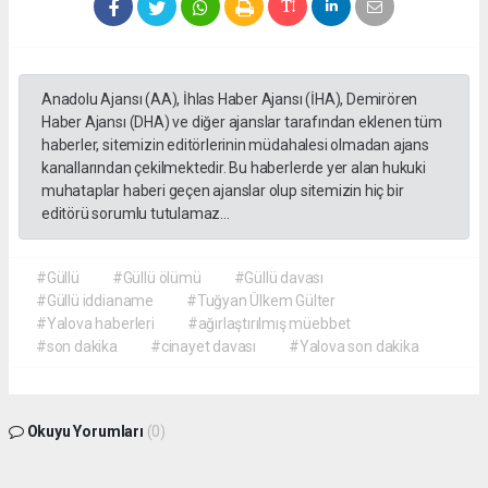
Anadolu Ajansı (AA), İhlas Haber Ajansı (İHA), Demirören
Haber Ajansı (DHA) ve diğer ajanslar tarafından eklenen tüm
haberler, sitemizin editörlerinin müdahalesi olmadan ajans
kanallarından çekilmektedir. Bu haberlerde yer alan hukuki
muhataplar haberi geçen ajanslar olup sitemizin hiç bir
editörü sorumlu tutulamaz...
#Güllü
#Güllü ölümü
#Güllü davası
#Güllü iddianame
#Tuğyan Ülkem Gülter
#Yalova haberleri
#ağırlaştırılmış müebbet
#son dakika
#cinayet davası
#Yalova son dakika
Okuyu Yorumları
(0)