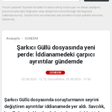
Yorum yazarak Topluluk Kuralları’nı kabul etmiş bulunuyor ve siteye yaptığınız
yorumunuzla ilgili doğrudan veya dolaylı tüm sorumluluğu tek başınıza
üstleniyorsunuz. Yazılan tüm yorumlardan site yönetimi hiçbir şekilde sorumlu
tutulamaz.
Anasayfa
GÜNDEM
Şarkıcı Güllü dosyasında yeni
perde: İddianamedeki çarpıcı
ayrıntılar gündemde
GÜNDEM
02.08.2026 - 12:13, Güncelleme: 03.08.2026 - 13:56
Şarkıcı Güllü dosyasında soruşturmanın seyrini
değiştiren ayrıntılar iddianamede yer aldı. Savcılık,