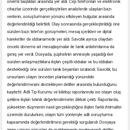
önemli başlıkları arasında yer aldı. Cep telefonları ve elektronik
cihazlar üzerinde gerçekleştirilen analizlerde ulaşılan bazı
verilerin, soruşturmanın yönünü etkileyen bulgular arasında
değerlendirildiği belirtildi. Olay sonrasında gerçekleştirildiği öne
sürülen bazı telefon görüşmeleri, mesaj içerikleri ve dijital
hareketler de iddianamede yer aldı. Savcılık ayrıca olaydan
önceki döneme ait mesajlaşmalar ile tanık anlatımlarına da
geniş yer verdi. Dosyada, şüphelinin annesiyle yaşadığı ileri
sürülen anlaşmazlıklara ilişkin çeşitli iddialar ve bu iddiaları
desteklediği öne sürülen tanık beyanları sıralandı. Savcılık, bu
unsurların olayın önceden planlandığı yönündeki
değerlendirmesini destekleyen deliller arasında bulunduğunu
kaydetti. Adli Tıp Kurumu ve bilirkişi raporlarında ise olayın oluş
şekline ilişkin teknik değerlendirmeler dikkat çekti. Raporlarda,
yüksekten düşmenin nasıl gerçekleştiğine ilişkin farklı ihtimaller
üzerinde durulurken, olayın tüm yönleriyle adli soruşturma
kapsamında değerlendirilmesi gerektiği vurgulandı. Dosyaya
giren uzman görüşleri de mahkemenin inceleyeceği deliller