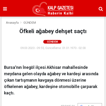
Anasayfa
GÜNDEM
Öfkeli ağabey dehşet saçtı
GÜNDEM
09.03.2020 - 09:55, Güncelleme: 01.01.1970 - 02:00
Bursa'nın İnegöl ilçesi Akhisar mahallesinde
meydana gelen olayda ağabey ve kardeşi arasında
çıkan tartışmanın kavgaya dönmesi üzerine
öfkelenen ağabey, kardeşine otomobille çarparak
kaçtı.